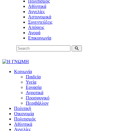
Πολιτισμός
Αθλητικά
Αγγελίες
Αστυνομικά
Συνεντεύξεις
Απόψεις
Αγορά
Επικοινωνία
Κοινωνία
Παιδεία
Υγεία
Εργασία
Αγροτικά
Προσφυγικό
Περιβάλλον
Πολιτική
Οικονομία
Πολιτισμός
Αθλητικά
Αγγελίες