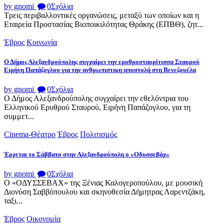
by gnomi
0
Σχόλια
Τρεις περιβαλλοντικές οργανώσεις, μεταξύ των οποίων και η
Εταιρεία Προστασίας Βιοποικιλότητας Θράκης (ΕΠΒΘ), ζητ...
Έβρος
Κοινωνία
Ο Δήμος Αλεξανδρούπολης συγχαίρει την ερυθροσταυρίτισσα Σταυρού
Ειρήνη Παπάζογλου για την ανθρωπιστικη αποστολή στη Βενεζουέλα
by gnomi
0
Σχόλια
Ο Δήμος Αλεξανδρούπολης συγχαίρει την εθελόντρια του
Ελληνικού Ερυθρού Σταυρού, Ειρήνη Παπάζογλου, για τη
συμμετ...
Cinema-Θέατρο
Έβρος
Πολιτισμός
Έρχεται το Σάββατο στην Αλεξανδρούπολη ο «Οδυσσεβάχ»
by gnomi
0
Σχόλια
Ο «ΟΔΥΣΣΕΒΑΧ» της Ξένιας Καλογεροπούλου, με μουσική
Διονύση Σαββόπουλου και σκηνοθεσία Δήμητρας Λαρεντζάκη,
ταξι...
Έβρος
Οικονομία