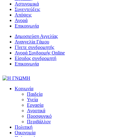
Αστυνομικά
Συνεντεύξεις
Απόψεις
Αγορά
Επικοινωνία
Δημοσιεύση Αγγελίας
Αναγγελία Γάμου
Γίνετε συνδρομητής
Αγορά Συνδρομής Online
Είσοδος συνδρομητή
Επικοινωνία
Κοινωνία
Παιδεία
Υγεία
Εργασία
Αγροτικά
Προσφυγικό
Περιβάλλον
Πολιτική
Οικονομία