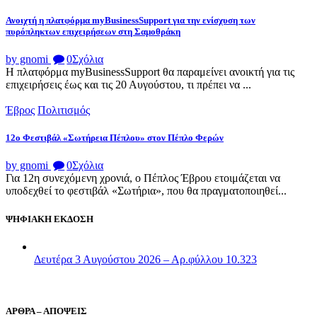
Ανοιχτή η πλατφόρμα myBusinessSupport για την ενίσχυση των
πυρόπληκτων επιχειρήσεων στη Σαμοθράκη
by gnomi
0
Σχόλια
Η πλατφόρμα myBusinessSupport θα παραμείνει ανοικτή για τις
επιχειρήσεις έως και τις 20 Αυγούστου, τι πρέπει να ...
Έβρος
Πολιτισμός
12ο Φεστιβάλ «Σωτήρεια Πέπλου» στον Πέπλο Φερών
by gnomi
0
Σχόλια
Για 12η συνεχόμενη χρονιά, ο Πέπλος Έβρου ετοιμάζεται να
υποδεχθεί το φεστιβάλ «Σωτήρια», που θα πραγματοποιηθεί...
ΨΗΦΙΑΚΗ ΕΚΔΟΣΗ
Δευτέρα 3 Αυγούστου 2026 – Αρ.φύλλου 10.323
ΑΡΘΡΑ – ΑΠΟΨΕΙΣ