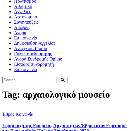
Πολιτισμός
Αθλητικά
Αγγελίες
Αστυνομικά
Συνεντεύξεις
Απόψεις
Αγορά
Επικοινωνία
Δημοσιεύση Αγγελίας
Αναγγελία Γάμου
Γίνετε συνδρομητής
Αγορά Συνδρομής Online
Είσοδος συνδρομητή
Επικοινωνία
Tag: αρχαιολογικό μουσείο
Έβρος
Κοινωνία
Συμμετοχή της Εφορείας Αρχαιοτήτων Έβρου στον Εορτασμό
της Ευρωπαϊκής Ημέρας Συντήρησης 2020