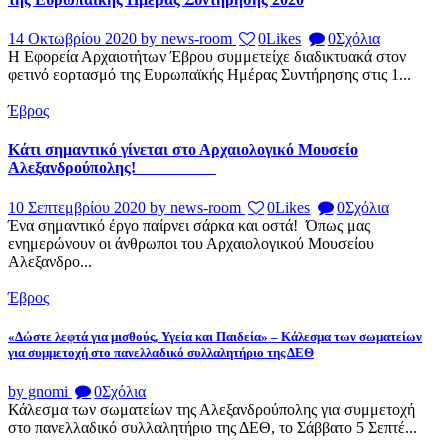
14 Οκτωβρίου 2020
by news-room
0
Likes
0
Σχόλια
Η Εφορεία Αρχαιοτήτων Έβρου συμμετείχε διαδικτυακά​ στον
φετινό εορτασμό της Ευρωπαϊκής Ημέρας Συντήρησης​ στις 1...
Έβρος
Κάτι σημαντικό γίνεται στο Αρχαιολογικό Μουσείο
Αλεξανδρούπολης!
10 Σεπτεμβρίου 2020
by news-room
0
Likes
0
Σχόλια
Ένα σημαντικό έργο παίρνει σάρκα και οστά! Όπως μας
ενημερώνουν οι άνθρωποι του Αρχαιολογικού Μουσείου
Αλεξανδρο...
Έβρος
«Δώστε λεφτά για μισθούς, Υγεία και Παιδεία» – Κάλεσμα των σωματείων
για συμμετοχή στο πανελλαδικό συλλαλητήριο της ΔΕΘ
by gnomi
0
Σχόλια
Κάλεσμα των σωματείων της Αλεξανδρούπολης για συμμετοχή
στο πανελλαδικό συλλαλητήριο της ΔΕΘ, το Σάββατο 5 Σεπτέ...