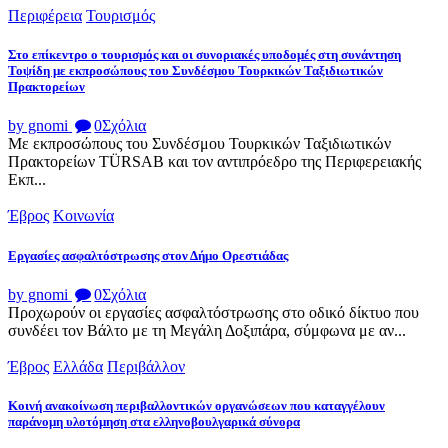
Περιφέρεια
Τουρισμός
Στο επίκεντρο ο τουρισμός και οι συνοριακές υποδομές στη συνάντηση
Τοψίδη με εκπροσώπους του Συνδέσμου Τουρκικών Ταξιδιωτικών
Πρακτορείων
by gnomi
0
Σχόλια
Με εκπροσώπους του Συνδέσμου Τουρκικών Ταξιδιωτικών
Πρακτορείων TÜRSAB και τον αντιπρόεδρο της Περιφερειακής
Εκπ...
Έβρος
Κοινωνία
Εργασίες ασφαλτόστρωσης στον Δήμο Ορεστιάδας
by gnomi
0
Σχόλια
Προχωρούν οι εργασίες ασφαλτόστρωσης στο οδικό δίκτυο που
συνδέει τον Βάλτο με τη Μεγάλη Δοξιπάρα, σύμφωνα με αν...
Έβρος
Ελλάδα
Περιβάλλον
Κοινή ανακοίνωση περιβαλλοντικών οργανώσεων που καταγγέλουν
παράνομη υλοτόμηση στα ελληνοβουλγαρικά σύνορα