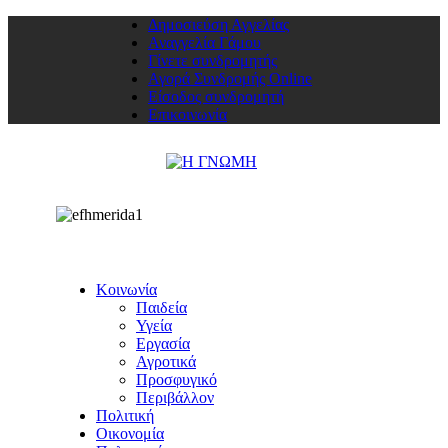
Δημοσιεύση Αγγελίας
Αναγγελία Γάμου
Γίνετε συνδρομητής
Αγορά Συνδρομής Online
Είσοδος συνδρομητή
Επικοινωνία
Κοινωνία
Παιδεία
Υγεία
Εργασία
Αγροτικά
Προσφυγικό
Περιβάλλον
Πολιτική
Οικονομία