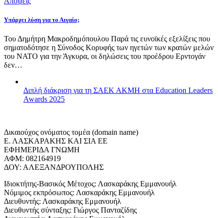
Απόψεις
Υπάρχει λύση για το Αιγαίο;
Του Δημήτρη Μακροδημόπουλου Παρά τις ευνοϊκές εξελίξεις που
σηματοδότησε η Σύνοδος Κορυφής των ηγετών των κρατών μελών
του ΝΑΤΟ για την Άγκυρα, οι δηλώσεις του προέδρου Ερντογάν
δεν…
Διπλή διάκριση για τη ΣΑΕΚ ΑΚΜΗ στα Education Leaders
Awards 2025
Δικαιούχος ονόματος τομέα (domain name)
Ε. ΛΑΣΚΑΡΑΚΗΣ ΚΑΙ ΣΙΑ ΕΕ
ΕΦΗΜΕΡΙΔΑ ΓΝΩΜΗ
ΑΦΜ: 082164919
ΔΟΥ: ΑΛΕΞΑΝΔΡΟΥΠΟΛΗΣ
Ιδιοκτήτης-Βασικός Μέτοχος: Λασκαράκης Εμμανουήλ
Νόμιμος εκπρόσωπος: Λασκαράκης Εμμανουήλ
Διευθυντής: Λασκαράκης Εμμανουήλ
Διευθυντής σύνταξης: Γιώργος Πανταζίδης