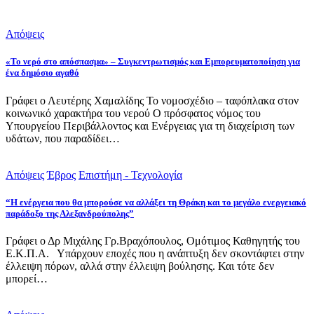
Απόψεις
«Το νερό στο απόσπασμα» – Συγκεντρωτισμός και Εμπορευματοποίηση για
ένα δημόσιο αγαθό
Γράφει ο Λευτέρης Χαμαλίδης Το νομοσχέδιο – ταφόπλακα στον
κοινωνικό χαρακτήρα του νερού Ο πρόσφατος νόμος του
Υπουργείου Περιβάλλοντος και Ενέργειας για τη διαχείριση των
υδάτων, που παραδίδει…
Απόψεις
Έβρος
Επιστήμη - Τεχνολογία
“Η ενέργεια που θα μπορούσε να αλλάξει τη Θράκη και το μεγάλο ενεργειακό
παράδοξο της Αλεξανδρούπολης”
Γράφει ο Δρ Μιχάλης Γρ.Βραχόπουλος, Ομότιμος Καθηγητής του
Ε.Κ.Π.Α. Υπάρχουν εποχές που η ανάπτυξη δεν σκοντάφτει στην
έλλειψη πόρων, αλλά στην έλλειψη βούλησης. Και τότε δεν
μπορεί…