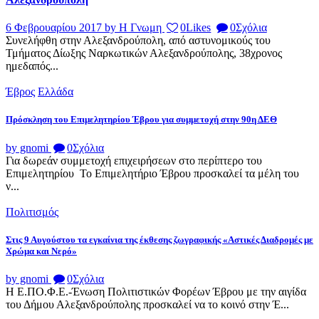
6 Φεβρουαρίου 2017
by Η Γνωμη
0
Likes
0
Σχόλια
Συνελήφθη στην Αλεξανδρούπολη, από αστυνομικούς του
Τμήματος Δίωξης Ναρκωτικών Αλεξανδρούπολης, 38χρονος
ημεδαπός...
Έβρος
Ελλάδα
Πρόσκληση του Επιμελητηρίου Έβρου για συμμετοχή στην 90η ΔΕΘ
by gnomi
0
Σχόλια
Για δωρεάν συμμετοχή επιχειρήσεων στο περίπτερο του
Επιμελητηρίου Το Επιμελητήριο Έβρου προσκαλεί τα μέλη του
ν...
Πολιτισμός
Στις 9 Αυγούστου τα εγκαίνια της έκθεσης ζωγραφικής «Αστικές Διαδρομές με
Χρώμα και Νερό»
by gnomi
0
Σχόλια
Η Ε.ΠΟ.Φ.Ε.-Ένωση Πολιτιστικών Φορέων Έβρου με την αιγίδα
του Δήμου Αλεξανδρούπολης προσκαλεί να το κοινό στην Έ...