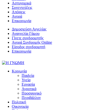
Αστυνομικά
Συνεντεύξεις
Απόψεις
Αγορά
Επικοινωνία
Δημοσιεύση Αγγελίας
Αναγγελία Γάμου
Γίνετε συνδρομητής
Αγορά Συνδρομής Online
Είσοδος συνδρομητή
Επικοινωνία
Κοινωνία
Παιδεία
Υγεία
Εργασία
Αγροτικά
Προσφυγικό
Περιβάλλον
Πολιτική
Οικονομία