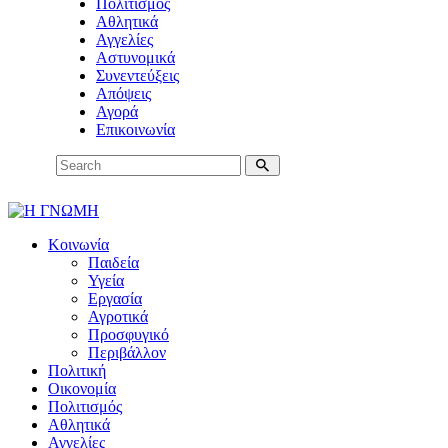
Πολιτισμός
Αθλητικά
Αγγελίες
Αστυνομικά
Συνεντεύξεις
Απόψεις
Αγορά
Επικοινωνία
Κοινωνία
Παιδεία
Υγεία
Εργασία
Αγροτικά
Προσφυγικό
Περιβάλλον
Πολιτική
Οικονομία
Πολιτισμός
Αθλητικά
Αγγελίες