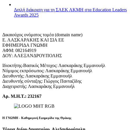
Διπλή διάκριση για τη ΣΑΕΚ ΑΚΜΗ στα Education Leaders
Awards 2025
Δικαιούχος ονόματος τομέα (domain name)
Ε. ΛΑΣΚΑΡΑΚΗΣ ΚΑΙ ΣΙΑ ΕΕ
ΕΦΗΜΕΡΙΔΑ ΓΝΩΜΗ
ΑΦΜ: 082164919
ΔΟΥ: ΑΛΕΞΑΝΔΡΟΥΠΟΛΗΣ
Ιδιοκτήτης-Βασικός Μέτοχος: Λασκαράκης Εμμανουήλ
Νόμιμος εκπρόσωπος: Λασκαράκης Εμμανουήλ
Διευθυντής: Λασκαράκης Εμμανουήλ
Διευθυντής σύνταξης: Γιώργος Πανταζίδης
Διαχειριστής: Λασκαράκης Εμμανουήλ
Αρ. Μ.Η.Τ.: 232167
Η ΓΝΩΜΗ - Καθημερινή Εφημερίδα της Θράκης
Τέρμα Αγίου Δημητρίου, Αλεξανδρούπολη