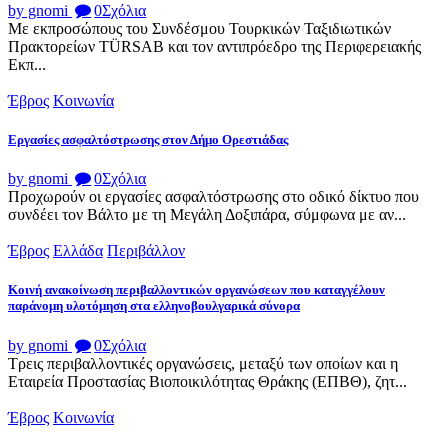
by gnomi
0
Σχόλια
Με εκπροσώπους του Συνδέσμου Τουρκικών Ταξιδιωτικών
Πρακτορείων TÜRSAB και τον αντιπρόεδρο της Περιφερειακής
Εκπ...
Έβρος
Κοινωνία
Εργασίες ασφαλτόστρωσης στον Δήμο Ορεστιάδας
by gnomi
0
Σχόλια
Προχωρούν οι εργασίες ασφαλτόστρωσης στο οδικό δίκτυο που
συνδέει τον Βάλτο με τη Μεγάλη Δοξιπάρα, σύμφωνα με αν...
Έβρος
Ελλάδα
Περιβάλλον
Κοινή ανακοίνωση περιβαλλοντικών οργανώσεων που καταγγέλουν
παράνομη υλοτόμηση στα ελληνοβουλγαρικά σύνορα
by gnomi
0
Σχόλια
Τρεις περιβαλλοντικές οργανώσεις, μεταξύ των οποίων και η
Εταιρεία Προστασίας Βιοποικιλότητας Θράκης (ΕΠΒΘ), ζητ...
Έβρος
Κοινωνία