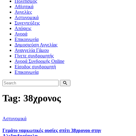
Πολιτισμός
Αθλητικά
Αγγελίες
Αστυνομικά
Συνεντεύξεις
Απόψεις
Αγορά
Επικοινωνία
Δημοσιεύση Αγγελίας
Αναγγελία Γάμου
Γίνετε συνδρομητής
Αγορά Συνδρομής Online
Είσοδος συνδρομητή
Επικοινωνία
Tag: 38χρονος
Αστυνομικά
Γεμάτο ναρκωτικές ουσίες σπίτι 38χρονου στην
Αλεξανδρούπολη