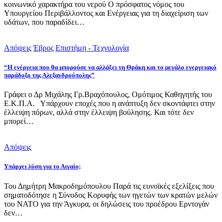
κοινωνικό χαρακτήρα του νερού Ο πρόσφατος νόμος του
Υπουργείου Περιβάλλοντος και Ενέργειας για τη διαχείριση των
υδάτων, που παραδίδει…
Απόψεις
Έβρος
Επιστήμη - Τεχνολογία
“Η ενέργεια που θα μπορούσε να αλλάξει τη Θράκη και το μεγάλο ενεργειακό
παράδοξο της Αλεξανδρούπολης”
Γράφει ο Δρ Μιχάλης Γρ.Βραχόπουλος, Ομότιμος Καθηγητής του
Ε.Κ.Π.Α. Υπάρχουν εποχές που η ανάπτυξη δεν σκοντάφτει στην
έλλειψη πόρων, αλλά στην έλλειψη βούλησης. Και τότε δεν
μπορεί…
Απόψεις
Υπάρχει λύση για το Αιγαίο;
Του Δημήτρη Μακροδημόπουλου Παρά τις ευνοϊκές εξελίξεις που
σηματοδότησε η Σύνοδος Κορυφής των ηγετών των κρατών μελών
του ΝΑΤΟ για την Άγκυρα, οι δηλώσεις του προέδρου Ερντογάν
δεν…