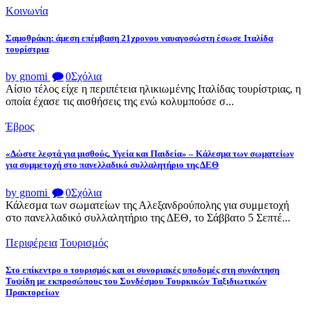
Κοινωνία
Σαμοθράκη: άμεση επέμβαση 21χρονου ναυαγοσώστη έσωσε Ιταλίδα
τουρίστρια
by gnomi
0
Σχόλια
Αίσιο τέλος είχε η περιπέτεια ηλικιωμένης Ιταλίδας τουρίστριας, η
οποία έχασε τις αισθήσεις της ενώ κολυμπούσε σ...
Έβρος
«Δώστε λεφτά για μισθούς, Υγεία και Παιδεία» – Κάλεσμα των σωματείων
για συμμετοχή στο πανελλαδικό συλλαλητήριο της ΔΕΘ
by gnomi
0
Σχόλια
Κάλεσμα των σωματείων της Αλεξανδρούπολης για συμμετοχή
στο πανελλαδικό συλλαλητήριο της ΔΕΘ, το Σάββατο 5 Σεπτέ...
Περιφέρεια
Τουρισμός
Στο επίκεντρο ο τουρισμός και οι συνοριακές υποδομές στη συνάντηση
Τοψίδη με εκπροσώπους του Συνδέσμου Τουρκικών Ταξιδιωτικών
Πρακτορείων