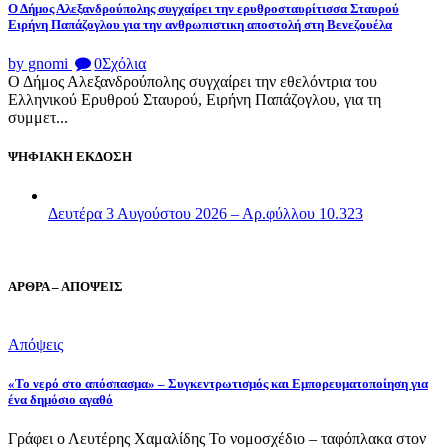
Ο Δήμος Αλεξανδρούπολης συγχαίρει την ερυθροσταυρίτισσα Σταυρού
Ειρήνη Παπάζογλου για την ανθρωπιστικη αποστολή στη Βενεζουέλα
by gnomi
0
Σχόλια
Ο Δήμος Αλεξανδρούπολης συγχαίρει την εθελόντρια του
Ελληνικού Ερυθρού Σταυρού, Ειρήνη Παπάζογλου, για τη
συμμετ...
ΨΗΦΙΑΚΗ ΕΚΔΟΣΗ
Δευτέρα 3 Αυγούστου 2026 – Αρ.φύλλου 10.323
ΑΡΘΡΑ – ΑΠΟΨΕΙΣ
Απόψεις
«Το νερό στο απόσπασμα» – Συγκεντρωτισμός και Εμπορευματοποίηση για
ένα δημόσιο αγαθό
Γράφει ο Λευτέρης Χαμαλίδης Το νομοσχέδιο – ταφόπλακα στον