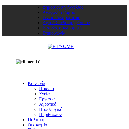
Δημοσιεύση Αγγελίας
Αναγγελία Γάμου
Γίνετε συνδρομητής
Αγορά Συνδρομής Online
Είσοδος συνδρομητή
Επικοινωνία
Κοινωνία
Παιδεία
Υγεία
Εργασία
Αγροτικά
Προσφυγικό
Περιβάλλον
Πολιτική
Οικονομία