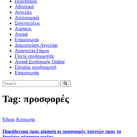
Πολιτισμός
Αθλητικά
Αγγελίες
Αστυνομικά
Συνεντεύξεις
Απόψεις
Αγορά
Επικοινωνία
Δημοσιεύση Αγγελίας
Αναγγελία Γάμου
Γίνετε συνδρομητής
Αγορά Συνδρομής Online
Είσοδος συνδρομητή
Επικοινωνία
Tag: προσφορές
Έβρος
Κοινωνία
Παράδειγμα προς μίμηση οι προσφορές πολιτών προς το
δημόσιο σύστημα υγείας