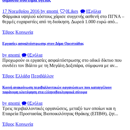
17 Νοεμβρίου 2016
by gnomi
0
Likes
0
Σχόλια
Φάρμακα υψηλού κόστους χάρισε συγγενής ασθενή στο ΠΓΝΑ –
θερμές ευχαριστίες από τη διοίκηση. Δωρεά 1.000 ευρώ από...
Έβρος
Κοινωνία
Εργασίες ασφαλτόστρωσης στον Δήμο Ορεστιάδας
by gnomi
0
Σχόλια
Προχωρούν οι εργασίες ασφαλτόστρωσης στο οδικό δίκτυο που
συνδέει τον Βάλτο με τη Μεγάλη Δοξιπάρα, σύμφωνα με αν...
Έβρος
Ελλάδα
Περιβάλλον
Κοινή ανακοίνωση περιβαλλοντικών οργανώσεων που καταγγέλουν
παράνομη υλοτόμηση στα ελληνοβουλγαρικά σύνορα
by gnomi
0
Σχόλια
Τρεις περιβαλλοντικές οργανώσεις, μεταξύ των οποίων και η
Εταιρεία Προστασίας Βιοποικιλότητας Θράκης (ΕΠΒΘ), ζητ...
Έβρος
Κοινωνία