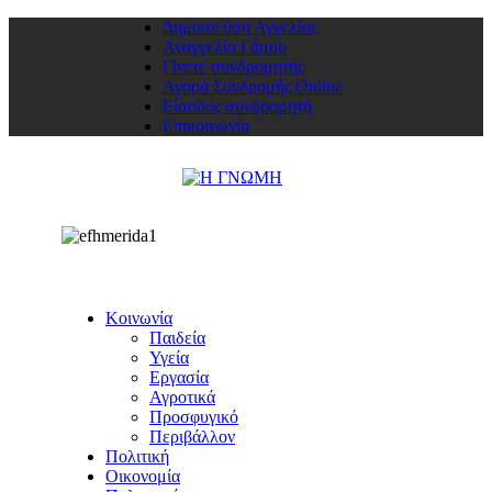
Δημοσιεύση Αγγελίας
Αναγγελία Γάμου
Γίνετε συνδρομητής
Αγορά Συνδρομής Online
Είσοδος συνδρομητή
Επικοινωνία
Κοινωνία
Παιδεία
Υγεία
Εργασία
Αγροτικά
Προσφυγικό
Περιβάλλον
Πολιτική
Οικονομία