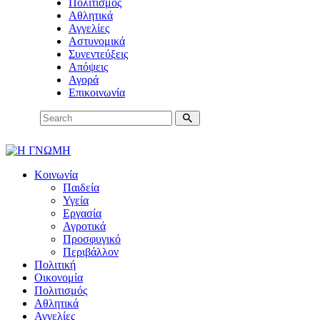
Πολιτισμός
Αθλητικά
Αγγελίες
Αστυνομικά
Συνεντεύξεις
Απόψεις
Αγορά
Επικοινωνία
Κοινωνία
Παιδεία
Υγεία
Εργασία
Αγροτικά
Προσφυγικό
Περιβάλλον
Πολιτική
Οικονομία
Πολιτισμός
Αθλητικά
Αγγελίες