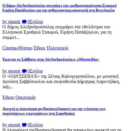
Ο Δήμος Αλεξανδρούπολης συγχαίρει την ερυθροσταυρίτισσα Σταυρού
Ειρήνη Παπάζογλου για την ανθρωπιστικη αποστολή στη Βενεζουέλα
by gnomi
0
Σχόλια
Ο Δήμος Αλεξανδρούπολης συγχαίρει την εθελόντρια του
Ελληνικού Ερυθρού Σταυρού, Ειρήνη Παπάζογλου, για τη
συμμετ...
Cinema-Θέατρο
Έβρος
Πολιτισμός
Έρχεται το Σάββατο στην Αλεξανδρούπολη ο «Οδυσσεβάχ»
by gnomi
0
Σχόλια
Ο «ΟΔΥΣΣΕΒΑΧ» της Ξένιας Καλογεροπούλου, με μουσική
Διονύση Σαββόπουλου και σκηνοθεσία Δήμητρας Λαρεντζάκη,
ταξι...
Έβρος
Οικονομία
Ανοιχτή η πλατφόρμα myBusinessSupport για την ενίσχυση των
πυρόπληκτων επιχειρήσεων στη Σαμοθράκη
by gnomi
0
Σχόλια
Η πλατφόρμα myBusinessSupport θα παραμείνει ανοικτή για τις