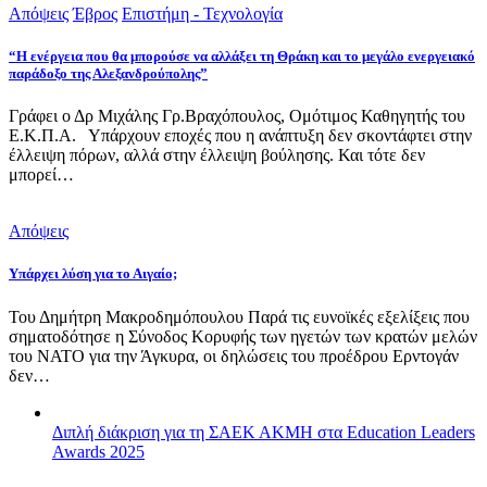
Απόψεις
Έβρος
Επιστήμη - Τεχνολογία
“Η ενέργεια που θα μπορούσε να αλλάξει τη Θράκη και το μεγάλο ενεργειακό
παράδοξο της Αλεξανδρούπολης”
Γράφει ο Δρ Μιχάλης Γρ.Βραχόπουλος, Ομότιμος Καθηγητής του
Ε.Κ.Π.Α. Υπάρχουν εποχές που η ανάπτυξη δεν σκοντάφτει στην
έλλειψη πόρων, αλλά στην έλλειψη βούλησης. Και τότε δεν
μπορεί…
Απόψεις
Υπάρχει λύση για το Αιγαίο;
Του Δημήτρη Μακροδημόπουλου Παρά τις ευνοϊκές εξελίξεις που
σηματοδότησε η Σύνοδος Κορυφής των ηγετών των κρατών μελών
του ΝΑΤΟ για την Άγκυρα, οι δηλώσεις του προέδρου Ερντογάν
δεν…
Διπλή διάκριση για τη ΣΑΕΚ ΑΚΜΗ στα Education Leaders
Awards 2025