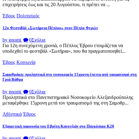
επιχειρήσεις έως και τις 20 Αυγούστου, τι πρέπει να ...
Έβρος
Πολιτισμός
12ο Φεστιβάλ «Σωτήρεια Πέπλου» στον Πέπλο Φερών
by gnomi
0
Σχόλια
Για 12η συνεχόμενη χρονιά, ο Πέπλος Έβρου ετοιμάζεται να
υποδεχθεί το φεστιβάλ «Σωτήρια», που θα πραγματοποιηθεί...
Έβρος
Κοινωνία
Σαμοθράκη: προληπτικά στο νοσοκομείο 15χρονη έπειτα από ταυματισμό στη
Γριά Βάθρα
by gnomi
0
Σχόλια
Προληπτικά στο Πανεπιστημιακό Νοσοκομείο Αλεξανδρούπολης
μεταφέρθηκε 15χρονη μετά τον τραυματισμό της στη Σαμοθρ...
Αθλητικά
Έβρος
Εξαιρετική παρουσία του Εβρίτη Κανοτζιάν στο Παγκόσμιο Κ20
by gnomi
0
Σχόλια