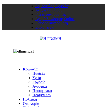
Δημοσιεύση Αγγελίας
Αναγγελία Γάμου
Γίνετε συνδρομητής
Αγορά Συνδρομής Online
Είσοδος συνδρομητή
Επικοινωνία
Κοινωνία
Παιδεία
Υγεία
Εργασία
Αγροτικά
Προσφυγικό
Περιβάλλον
Πολιτική
Οικονομία