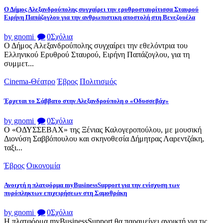
Ο Δήμος Αλεξανδρούπολης συγχαίρει την ερυθροσταυρίτισσα Σταυρού
Ειρήνη Παπάζογλου για την ανθρωπιστικη αποστολή στη Βενεζουέλα
by gnomi
0
Σχόλια
Ο Δήμος Αλεξανδρούπολης συγχαίρει την εθελόντρια του
Ελληνικού Ερυθρού Σταυρού, Ειρήνη Παπάζογλου, για τη
συμμετ...
Cinema-Θέατρο
Έβρος
Πολιτισμός
Έρχεται το Σάββατο στην Αλεξανδρούπολη ο «Οδυσσεβάχ»
by gnomi
0
Σχόλια
Ο «ΟΔΥΣΣΕΒΑΧ» της Ξένιας Καλογεροπούλου, με μουσική
Διονύση Σαββόπουλου και σκηνοθεσία Δήμητρας Λαρεντζάκη,
ταξι...
Έβρος
Οικονομία
Ανοιχτή η πλατφόρμα myBusinessSupport για την ενίσχυση των
πυρόπληκτων επιχειρήσεων στη Σαμοθράκη
by gnomi
0
Σχόλια
Η πλατφόρμα myBusinessSupport θα παραμείνει ανοικτή για τις