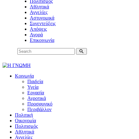
Πολιτισμός
Αθλητικά
Αγγελίες
Αστυνομικά
Συνεντεύξεις
Απόψεις
Αγορά
Επικοινωνία
Κοινωνία
Παιδεία
Υγεία
Εργασία
Αγροτικά
Προσφυγικό
Περιβάλλον
Πολιτική
Οικονομία
Πολιτισμός
Αθλητικά
Αγγελίες