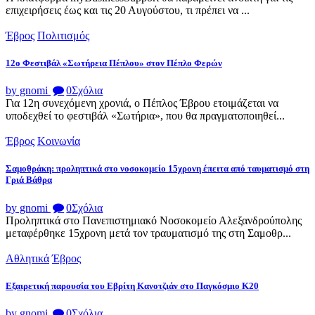
επιχειρήσεις έως και τις 20 Αυγούστου, τι πρέπει να ...
Έβρος
Πολιτισμός
12ο Φεστιβάλ «Σωτήρεια Πέπλου» στον Πέπλο Φερών
by gnomi
0
Σχόλια
Για 12η συνεχόμενη χρονιά, ο Πέπλος Έβρου ετοιμάζεται να
υποδεχθεί το φεστιβάλ «Σωτήρια», που θα πραγματοποιηθεί...
Έβρος
Κοινωνία
Σαμοθράκη: προληπτικά στο νοσοκομείο 15χρονη έπειτα από ταυματισμό στη
Γριά Βάθρα
by gnomi
0
Σχόλια
Προληπτικά στο Πανεπιστημιακό Νοσοκομείο Αλεξανδρούπολης
μεταφέρθηκε 15χρονη μετά τον τραυματισμό της στη Σαμοθρ...
Αθλητικά
Έβρος
Εξαιρετική παρουσία του Εβρίτη Κανοτζιάν στο Παγκόσμιο Κ20
by gnomi
0
Σχόλια