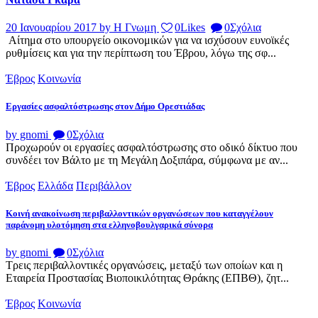
20 Ιανουαρίου 2017
by Η Γνωμη
0
Likes
0
Σχόλια
Αίτημα στο υπουργείο οικονομικών για να ισχύσουν ευνοϊκές
ρυθμίσεις και για την περίπτωση του Έβρου, λόγω της σφ...
Έβρος
Κοινωνία
Εργασίες ασφαλτόστρωσης στον Δήμο Ορεστιάδας
by gnomi
0
Σχόλια
Προχωρούν οι εργασίες ασφαλτόστρωσης στο οδικό δίκτυο που
συνδέει τον Βάλτο με τη Μεγάλη Δοξιπάρα, σύμφωνα με αν...
Έβρος
Ελλάδα
Περιβάλλον
Κοινή ανακοίνωση περιβαλλοντικών οργανώσεων που καταγγέλουν
παράνομη υλοτόμηση στα ελληνοβουλγαρικά σύνορα
by gnomi
0
Σχόλια
Τρεις περιβαλλοντικές οργανώσεις, μεταξύ των οποίων και η
Εταιρεία Προστασίας Βιοποικιλότητας Θράκης (ΕΠΒΘ), ζητ...
Έβρος
Κοινωνία