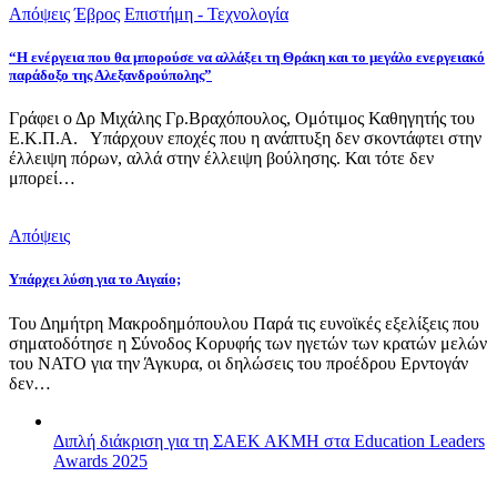
Απόψεις
Έβρος
Επιστήμη - Τεχνολογία
“Η ενέργεια που θα μπορούσε να αλλάξει τη Θράκη και το μεγάλο ενεργειακό
παράδοξο της Αλεξανδρούπολης”
Γράφει ο Δρ Μιχάλης Γρ.Βραχόπουλος, Ομότιμος Καθηγητής του
Ε.Κ.Π.Α. Υπάρχουν εποχές που η ανάπτυξη δεν σκοντάφτει στην
έλλειψη πόρων, αλλά στην έλλειψη βούλησης. Και τότε δεν
μπορεί…
Απόψεις
Υπάρχει λύση για το Αιγαίο;
Του Δημήτρη Μακροδημόπουλου Παρά τις ευνοϊκές εξελίξεις που
σηματοδότησε η Σύνοδος Κορυφής των ηγετών των κρατών μελών
του ΝΑΤΟ για την Άγκυρα, οι δηλώσεις του προέδρου Ερντογάν
δεν…
Διπλή διάκριση για τη ΣΑΕΚ ΑΚΜΗ στα Education Leaders
Awards 2025