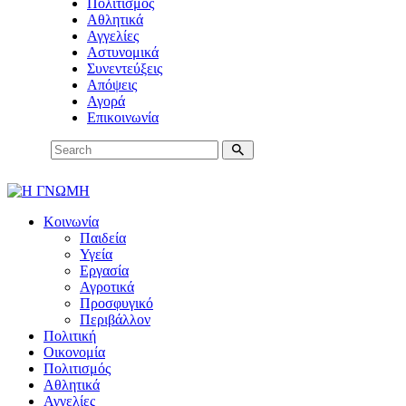
Πολιτισμός
Αθλητικά
Αγγελίες
Αστυνομικά
Συνεντεύξεις
Απόψεις
Αγορά
Επικοινωνία
Κοινωνία
Παιδεία
Υγεία
Εργασία
Αγροτικά
Προσφυγικό
Περιβάλλον
Πολιτική
Οικονομία
Πολιτισμός
Αθλητικά
Αγγελίες