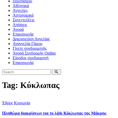
Πολιτισμός
Αθλητικά
Αγγελίες
Αστυνομικά
Συνεντεύξεις
Απόψεις
Αγορά
Επικοινωνία
Δημοσιεύση Αγγελίας
Αναγγελία Γάμου
Γίνετε συνδρομητής
Αγορά Συνδρομής Online
Είσοδος συνδρομητή
Επικοινωνία
Tag: Κύκλωπας
Έβρος
Κοινωνία
Πληθώρα διακρίσεων για το λάδι Κύκλωπας της Μάκρης