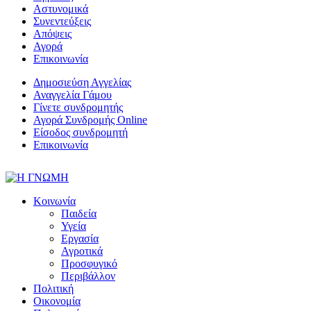
Αστυνομικά
Συνεντεύξεις
Απόψεις
Αγορά
Επικοινωνία
Δημοσιεύση Αγγελίας
Αναγγελία Γάμου
Γίνετε συνδρομητής
Αγορά Συνδρομής Online
Είσοδος συνδρομητή
Επικοινωνία
Κοινωνία
Παιδεία
Υγεία
Εργασία
Αγροτικά
Προσφυγικό
Περιβάλλον
Πολιτική
Οικονομία