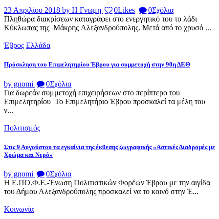
23 Απριλίου 2018
by Η Γνωμη
0
Likes
0
Σχόλια
Πληθώρα διακρίσεων καταγράφει στο ενεργητικό του το λάδι
Κύκλωπας της Μάκρης Αλεξανδρούπολης. Μετά από το χρυσό ...
Έβρος
Ελλάδα
Πρόσκληση του Επιμελητηρίου Έβρου για συμμετοχή στην 90η ΔΕΘ
by gnomi
0
Σχόλια
Για δωρεάν συμμετοχή επιχειρήσεων στο περίπτερο του
Επιμελητηρίου Το Επιμελητήριο Έβρου προσκαλεί τα μέλη του
ν...
Πολιτισμός
Στις 9 Αυγούστου τα εγκαίνια της έκθεσης ζωγραφικής «Αστικές Διαδρομές με
Χρώμα και Νερό»
by gnomi
0
Σχόλια
Η Ε.ΠΟ.Φ.Ε.-Ένωση Πολιτιστικών Φορέων Έβρου με την αιγίδα
του Δήμου Αλεξανδρούπολης προσκαλεί να το κοινό στην Έ...
Κοινωνία