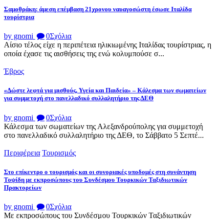
Σαμοθράκη: άμεση επέμβαση 21χρονου ναυαγοσώστη έσωσε Ιταλίδα
τουρίστρια
by gnomi
0
Σχόλια
Αίσιο τέλος είχε η περιπέτεια ηλικιωμένης Ιταλίδας τουρίστριας, η
οποία έχασε τις αισθήσεις της ενώ κολυμπούσε σ...
Έβρος
«Δώστε λεφτά για μισθούς, Υγεία και Παιδεία» – Κάλεσμα των σωματείων
για συμμετοχή στο πανελλαδικό συλλαλητήριο της ΔΕΘ
by gnomi
0
Σχόλια
Κάλεσμα των σωματείων της Αλεξανδρούπολης για συμμετοχή
στο πανελλαδικό συλλαλητήριο της ΔΕΘ, το Σάββατο 5 Σεπτέ...
Περιφέρεια
Τουρισμός
Στο επίκεντρο ο τουρισμός και οι συνοριακές υποδομές στη συνάντηση
Τοψίδη με εκπροσώπους του Συνδέσμου Τουρκικών Ταξιδιωτικών
Πρακτορείων
by gnomi
0
Σχόλια
Με εκπροσώπους του Συνδέσμου Τουρκικών Ταξιδιωτικών