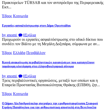
Πρακτορείων TÜRSAB και τον αντιπρόεδρο της Περιφερειακής
Εκπ...
Έβρος
Κοινωνία
Εργασίες ασφαλτόστρωσης στον Δήμο Ορεστιάδας
by gnomi
0
Σχόλια
Προχωρούν οι εργασίες ασφαλτόστρωσης στο οδικό δίκτυο που
συνδέει τον Βάλτο με τη Μεγάλη Δοξιπάρα, σύμφωνα με αν...
Έβρος
Ελλάδα
Περιβάλλον
Κοινή ανακοίνωση περιβαλλοντικών οργανώσεων που καταγγέλουν
παράνομη υλοτόμηση στα ελληνοβουλγαρικά σύνορα
by gnomi
0
Σχόλια
Τρεις περιβαλλοντικές οργανώσεις, μεταξύ των οποίων και η
Εταιρεία Προστασίας Βιοποικιλότητας Θράκης (ΕΠΒΘ), ζητ...
Έβρος
Κοινωνία
Ο Δήμος Αλεξανδρούπολης συγχαίρει την ερυθροσταυρίτισσα Σταυρού
Ειρήνη Παπάζογλου για την ανθρωπιστικη αποστολή στη Βενεζουέλα