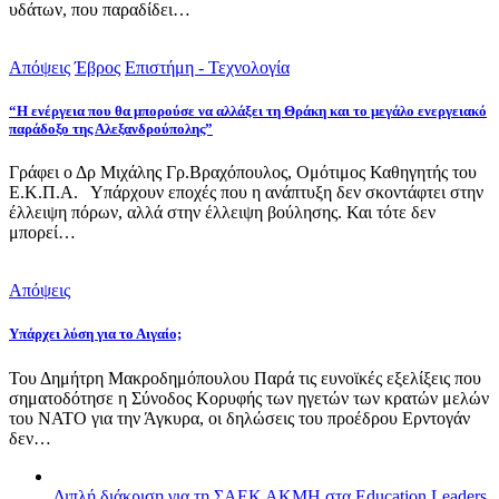
υδάτων, που παραδίδει…
Απόψεις
Έβρος
Επιστήμη - Τεχνολογία
“Η ενέργεια που θα μπορούσε να αλλάξει τη Θράκη και το μεγάλο ενεργειακό
παράδοξο της Αλεξανδρούπολης”
Γράφει ο Δρ Μιχάλης Γρ.Βραχόπουλος, Ομότιμος Καθηγητής του
Ε.Κ.Π.Α. Υπάρχουν εποχές που η ανάπτυξη δεν σκοντάφτει στην
έλλειψη πόρων, αλλά στην έλλειψη βούλησης. Και τότε δεν
μπορεί…
Απόψεις
Υπάρχει λύση για το Αιγαίο;
Του Δημήτρη Μακροδημόπουλου Παρά τις ευνοϊκές εξελίξεις που
σηματοδότησε η Σύνοδος Κορυφής των ηγετών των κρατών μελών
του ΝΑΤΟ για την Άγκυρα, οι δηλώσεις του προέδρου Ερντογάν
δεν…
Διπλή διάκριση για τη ΣΑΕΚ ΑΚΜΗ στα Education Leaders