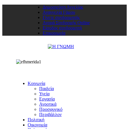
Δημοσιεύση Αγγελίας
Αναγγελία Γάμου
Γίνετε συνδρομητής
Αγορά Συνδρομής Online
Είσοδος συνδρομητή
Επικοινωνία
Κοινωνία
Παιδεία
Υγεία
Εργασία
Αγροτικά
Προσφυγικό
Περιβάλλον
Πολιτική
Οικονομία