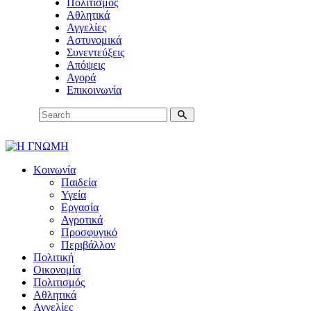
Πολιτισμός
Αθλητικά
Αγγελίες
Αστυνομικά
Συνεντεύξεις
Απόψεις
Αγορά
Επικοινωνία
Κοινωνία
Παιδεία
Υγεία
Εργασία
Αγροτικά
Προσφυγικό
Περιβάλλον
Πολιτική
Οικονομία
Πολιτισμός
Αθλητικά
Αγγελίες