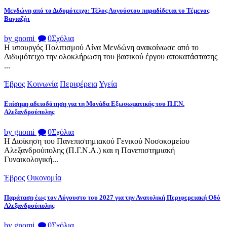
Μενδώνη από το Διδυμότειχο: Τέλος Αυγούστου παραδίδεται το Τέμενος
Βαγιαζήτ
by gnomi
0
Σχόλια
Η υπουργός Πολιτισμού Λίνα Μενδώνη ανακοίνωσε από το
Διδυμότειχο την ολοκλήρωση του βασικού έργου αποκατάστασης
...
Έβρος
Κοινωνία
Περιφέρεια
Υγεία
Επίσημη αδειοδότηση για τη Μονάδα Εξωσωματικής του Π.Γ.Ν.
Αλεξανδρούπολης
by gnomi
0
Σχόλια
Η Διοίκηση του Πανεπιστημιακού Γενικού Νοσοκομείου
Αλεξανδρούπολης (Π.Γ.Ν.Α.) και η Πανεπιστημιακή
Γυναικολογική...
Έβρος
Οικονομία
Παράταση έως τον Αύγουστο του 2027 για την Ανατολική Περιφερειακή Οδό
Αλεξανδρούπολης
by gnomi
0
Σχόλια