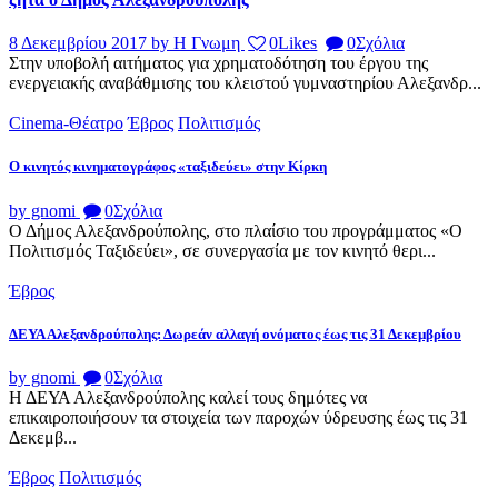
8 Δεκεμβρίου 2017
by Η Γνωμη
0
Likes
0
Σχόλια
Στην υποβολή αιτήματος για χρηματοδότηση του έργου της
ενεργειακής αναβάθμισης του κλειστού γυμναστηρίου Αλεξανδρ...
Cinema-Θέατρο
Έβρος
Πολιτισμός
Ο κινητός κινηματογράφος «ταξιδεύει» στην Κίρκη
by gnomi
0
Σχόλια
Ο Δήμος Αλεξανδρούπολης, στο πλαίσιο του προγράμματος «Ο
Πολιτισμός Ταξιδεύει», σε συνεργασία με τον κινητό θερι...
Έβρος
ΔΕΥΑ Αλεξανδρούπολης: Δωρεάν αλλαγή ονόματος έως τις 31 Δεκεμβρίου
by gnomi
0
Σχόλια
Η ΔΕΥΑ Αλεξανδρούπολης καλεί τους δημότες να
επικαιροποιήσουν τα στοιχεία των παροχών ύδρευσης έως τις 31
Δεκεμβ...
Έβρος
Πολιτισμός