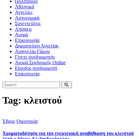
Πολιτισμός
Αθλητικά
Αγγελίες
Αστυνομικά
Συνεντεύξεις
Απόψεις
Αγορά
Επικοινωνία
Δημοσιεύση Αγγελίας
Αναγγελία Γάμου
Γίνετε συνδρομητής
Αγορά Συνδρομής Online
Είσοδος συνδρομητή
Επικοινωνία
Tag: κλειστού
Έβρος
Οικονομία
Χρηματοδότηση για την ενεργειακή αναβάθμιση του κλειστού
ζητά ο Δήμος Αλεξανδρούπολης