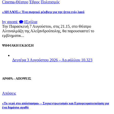
Cinema-Θέατρο
Έβρος
Πολιτισμός
«ΑΗ ΛΑΟΣ»: Ένα σκηνικό ρέκβιεμ για την ήττα ενός λαού
by gnomi
0
Σχόλια
Την Παρασκευή 7 Αυγούστου, στις 21.15, στο Θέατρο
Αλτιναλμάζη της Αλεξανδρούπολης, θα παρουσιαστεί το
εμβληματικ...
ΨΗΦΙΑΚΗ ΕΚΔΟΣΗ
Δευτέρα 3 Αυγούστου 2026 – Αρ.φύλλου 10.323
ΑΡΘΡΑ – ΑΠΟΨΕΙΣ
Απόψεις
«Το νερό στο απόσπασμα» – Συγκεντρωτισμός και Εμπορευματοποίηση για
ένα δημόσιο αγαθό