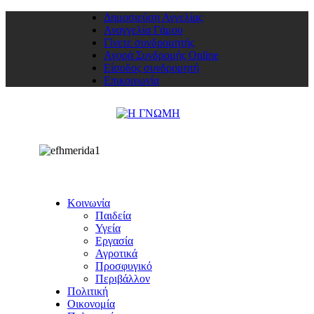
Δημοσιεύση Αγγελίας
Αναγγελία Γάμου
Γίνετε συνδρομητής
Αγορά Συνδρομής Online
Είσοδος συνδρομητή
Επικοινωνία
Κοινωνία
Παιδεία
Υγεία
Εργασία
Αγροτικά
Προσφυγικό
Περιβάλλον
Πολιτική
Οικονομία