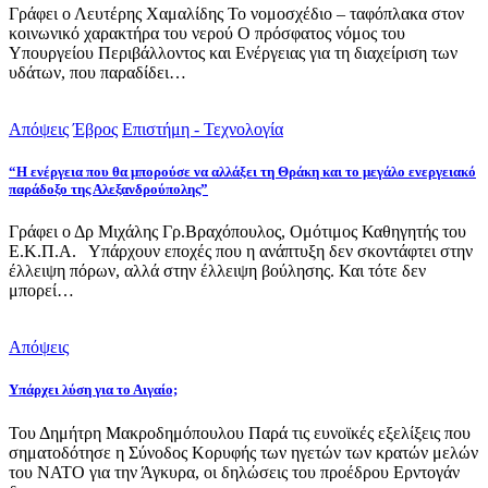
Γράφει ο Λευτέρης Χαμαλίδης Το νομοσχέδιο – ταφόπλακα στον
κοινωνικό χαρακτήρα του νερού Ο πρόσφατος νόμος του
Υπουργείου Περιβάλλοντος και Ενέργειας για τη διαχείριση των
υδάτων, που παραδίδει…
Απόψεις
Έβρος
Επιστήμη - Τεχνολογία
“Η ενέργεια που θα μπορούσε να αλλάξει τη Θράκη και το μεγάλο ενεργειακό
παράδοξο της Αλεξανδρούπολης”
Γράφει ο Δρ Μιχάλης Γρ.Βραχόπουλος, Ομότιμος Καθηγητής του
Ε.Κ.Π.Α. Υπάρχουν εποχές που η ανάπτυξη δεν σκοντάφτει στην
έλλειψη πόρων, αλλά στην έλλειψη βούλησης. Και τότε δεν
μπορεί…
Απόψεις
Υπάρχει λύση για το Αιγαίο;
Του Δημήτρη Μακροδημόπουλου Παρά τις ευνοϊκές εξελίξεις που
σηματοδότησε η Σύνοδος Κορυφής των ηγετών των κρατών μελών
του ΝΑΤΟ για την Άγκυρα, οι δηλώσεις του προέδρου Ερντογάν