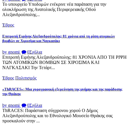
Το υπουργείο Υποδομών ενέκρινε νέα παράταση για την
ολοκλήρωση της Ανατολικής Περιφερειακής Οδού
Αλεξανδρούπολης...
Έβρος
Επιτροπή Ειρήνης Αλεξανδρούπολης: 81 χρόνια από τη ρίψη ατομικών
βομβών σε Χιροσίμα και Ναγκασάκι
by gnomi
0
Σχόλια
Επιτροπή Ειρήνης Αλεξανδρούπολης: 81 ΧΡΟΝΙΑ ΑΠΟ ΤΗ ΡΙΨΗ
ΤΩΝ ΑΤΟΜΙΚΩΝ ΒΟΜΒΩΝ ΣΕ ΧΙΡΟΣΙΜΑ ΚΑΙ
ΝΑΓΚΑΣΑΚΙ Την Τετάρτ...
Έβρος
Πολιτισμός
«ThRACES»: Μια χορογραφική εξερεύνηση της μνήμης και της παράδοσης
της Θράκης
by gnomi
0
Σχόλια
ThRACES: Παράσταση σύγχρονου χορού Ο Δήμος
Αλεξανδρούπολης και το Εθνολογικό Μουσείο Θράκης σας
προσκαλούν στην ...