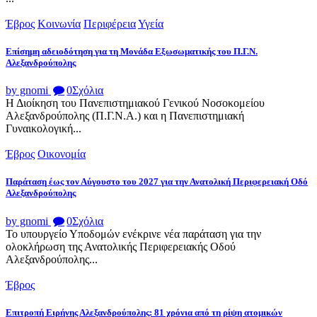
Έβρος
Κοινωνία
Περιφέρεια
Υγεία
Επίσημη αδειοδότηση για τη Μονάδα Εξωσωματικής του Π.Γ.Ν.
Αλεξανδρούπολης
by gnomi
0
Σχόλια
Η Διοίκηση του Πανεπιστημιακού Γενικού Νοσοκομείου
Αλεξανδρούπολης (Π.Γ.Ν.Α.) και η Πανεπιστημιακή
Γυναικολογική...
Έβρος
Οικονομία
Παράταση έως τον Αύγουστο του 2027 για την Ανατολική Περιφερειακή Οδό
Αλεξανδρούπολης
by gnomi
0
Σχόλια
Το υπουργείο Υποδομών ενέκρινε νέα παράταση για την
ολοκλήρωση της Ανατολικής Περιφερειακής Οδού
Αλεξανδρούπολης...
Έβρος
Επιτροπή Ειρήνης Αλεξανδρούπολης: 81 χρόνια από τη ρίψη ατομικών