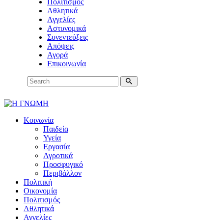
Πολιτισμός
Αθλητικά
Αγγελίες
Αστυνομικά
Συνεντεύξεις
Απόψεις
Αγορά
Επικοινωνία
Κοινωνία
Παιδεία
Υγεία
Εργασία
Αγροτικά
Προσφυγικό
Περιβάλλον
Πολιτική
Οικονομία
Πολιτισμός
Αθλητικά
Αγγελίες