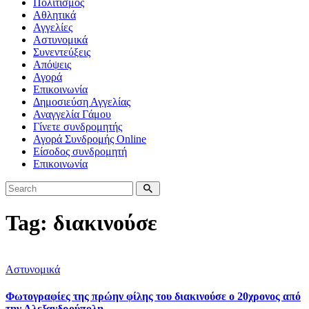
Πολιτισμός
Αθλητικά
Αγγελίες
Αστυνομικά
Συνεντεύξεις
Απόψεις
Αγορά
Επικοινωνία
Δημοσιεύση Αγγελίας
Αναγγελία Γάμου
Γίνετε συνδρομητής
Αγορά Συνδρομής Online
Είσοδος συνδρομητή
Επικοινωνία
Tag: διακινούσε
Αστυνομικά
Φωτογραφίες της πρώην φίλης του διακινούσε ο 20χρονος από
την Αλεξανδρούπολη