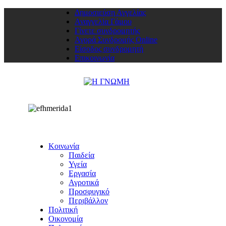
Δημοσιεύση Αγγελίας
Αναγγελία Γάμου
Γίνετε συνδρομητής
Αγορά Συνδρομής Online
Είσοδος συνδρομητή
Επικοινωνία
Κοινωνία
Παιδεία
Υγεία
Εργασία
Αγροτικά
Προσφυγικό
Περιβάλλον
Πολιτική
Οικονομία