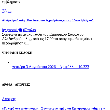
εμβληματικ...
Έβρος
Αλεξανδρούπολη: Κυκλοφοριακές ρυθμίσεις για τη “Λευκή Νύχτα”
by gnomi
0
Σχόλια
Σύμφωνα με ανακοίνωση του Εμπορικού Συλλόγου
Αλεξανδρούπολης, από τις 17.00 το απόγευμα θα ισχύσει
πεζοδρόμηση 8...
ΨΗΦΙΑΚΗ ΕΚΔΟΣΗ
Δευτέρα 3 Αυγούστου 2026 – Αρ.φύλλου 10.323
ΑΡΘΡΑ – ΑΠΟΨΕΙΣ
Απόψεις
«Το νερό στο απόσπασμα» – Συγκεντρωτισμός και Εμπορευματοποίηση για