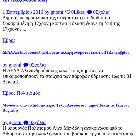
1 Σεπτεμβρίου 2016
by gnomi
0
Likes
0
Σχόλια
Δημοσίευε προσωπικά της στιγμιότυπα στο διαδίκτυο.
Σοκαρισμένη η 17χρονη κοπέλα Κόλαση έκανε τη ζωή της
17χρονης ...
Έβρος
ΔΕΥΑ Αλεξανδρούπολης: Δωρεάν αλλαγή ονόματος έως τις 31 Δεκεμβρίου
by gnomi
0
Σχόλια
Η ΔΕΥΑ Αλεξανδρούπολης καλεί τους δημότες να
επικαιροποιήσουν τα στοιχεία των παροχών ύδρευσης έως τις 31
Δεκεμβ...
Έβρος
Πολιτισμός
Μενδώνη από το Διδυμότειχο: Τέλος Αυγούστου παραδίδεται το Τέμενος
Βαγιαζήτ
by gnomi
0
Σχόλια
Η υπουργός Πολιτισμού Λίνα Μενδώνη ανακοίνωσε από το
Διδυμότειχο την ολοκλήρωση του βασικού έργου αποκατάστασης
...