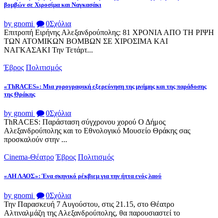
βομβών σε Χιροσίμα και Ναγκασάκι
by gnomi
0
Σχόλια
Επιτροπή Ειρήνης Αλεξανδρούπολης: 81 ΧΡΟΝΙΑ ΑΠΟ ΤΗ ΡΙΨΗ
ΤΩΝ ΑΤΟΜΙΚΩΝ ΒΟΜΒΩΝ ΣΕ ΧΙΡΟΣΙΜΑ ΚΑΙ
ΝΑΓΚΑΣΑΚΙ Την Τετάρτ...
Έβρος
Πολιτισμός
«ThRACES»: Μια χορογραφική εξερεύνηση της μνήμης και της παράδοσης
της Θράκης
by gnomi
0
Σχόλια
ThRACES: Παράσταση σύγχρονου χορού Ο Δήμος
Αλεξανδρούπολης και το Εθνολογικό Μουσείο Θράκης σας
προσκαλούν στην ...
Cinema-Θέατρο
Έβρος
Πολιτισμός
«ΑΗ ΛΑΟΣ»: Ένα σκηνικό ρέκβιεμ για την ήττα ενός λαού
by gnomi
0
Σχόλια
Την Παρασκευή 7 Αυγούστου, στις 21.15, στο Θέατρο
Αλτιναλμάζη της Αλεξανδρούπολης, θα παρουσιαστεί το