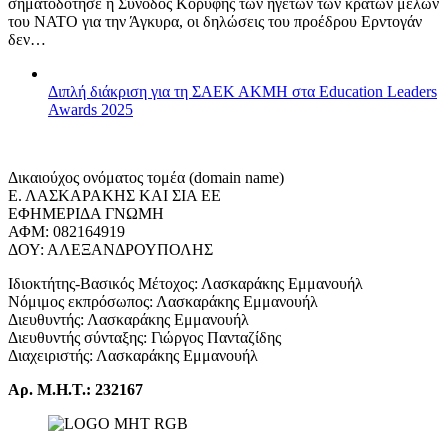
σηματοδότησε η Σύνοδος Κορυφής των ηγετών των κρατών μελών
του ΝΑΤΟ για την Άγκυρα, οι δηλώσεις του προέδρου Ερντογάν
δεν…
Διπλή διάκριση για τη ΣΑΕΚ ΑΚΜΗ στα Education Leaders
Awards 2025
Δικαιούχος ονόματος τομέα (domain name)
Ε. ΛΑΣΚΑΡΑΚΗΣ ΚΑΙ ΣΙΑ ΕΕ
ΕΦΗΜΕΡΙΔΑ ΓΝΩΜΗ
ΑΦΜ: 082164919
ΔΟΥ: ΑΛΕΞΑΝΔΡΟΥΠΟΛΗΣ
Ιδιοκτήτης-Βασικός Μέτοχος: Λασκαράκης Εμμανουήλ
Νόμιμος εκπρόσωπος: Λασκαράκης Εμμανουήλ
Διευθυντής: Λασκαράκης Εμμανουήλ
Διευθυντής σύνταξης: Γιώργος Πανταζίδης
Διαχειριστής: Λασκαράκης Εμμανουήλ
Αρ. Μ.Η.Τ.: 232167