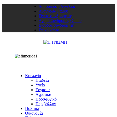
Δημοσιεύση Αγγελίας
Αναγγελία Γάμου
Γίνετε συνδρομητής
Αγορά Συνδρομής Online
Είσοδος συνδρομητή
Επικοινωνία
Κοινωνία
Παιδεία
Υγεία
Εργασία
Αγροτικά
Προσφυγικό
Περιβάλλον
Πολιτική
Οικονομία