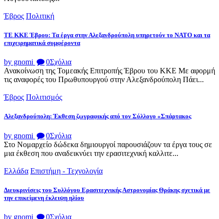
Έβρος
Πολιτική
ΤΕ ΚΚΕ Έβρου: Τα έργα στην Αλεξανδρούπολη υπηρετούν το ΝΑΤΟ και τα
επιχειρηματικά συμφέροντα
by gnomi
0
Σχόλια
Ανακοίνωση της Τομεακής Επιτροπής Έβρου του ΚΚΕ Με αφορμή
τις αναφορές του Πρωθυπουργού στην Αλεξανδρούπολη Πάει...
Έβρος
Πολιτισμός
Αλεξανδρούπολη: Έκθεση ζωγραφικής από τον Σύλλογο «Σπάρτακος
by gnomi
0
Σχόλια
Στο Νομαρχείο δώδεκα δημιουργοί παρουσιάζουν τα έργα τους σε
μια έκθεση που αναδεικνύει την ερασιτεχνική καλλιτε...
Ελλάδα
Επιστήμη - Τεχνολογία
Διευκρινίσεις του Συλλόγου Ερασιτεχνικής Αστρονομίας Θράκης σχετικά με
την επικείμενη έκλειψη ηλίου
by gnomi
0
Σχόλια