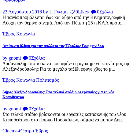
23 Αυγούστου 2016
by Η Γνωμη
0
Likes
0
Σχόλια
Η ταινία προβάλλεται έως και αύριο από την Κινηματογραφική
Λέσχη τον θερινό σινεμά. Από την Πέμπτη 25 η ΚΛΑ προτε...
Έβρος
Κοινωνία
Ανείπωτη θλίψη για την απώλεια της Τζούλιας Γραμμενίδου
by gnomi
0
Σχόλια
Δυσαναπλήρωτο το κενό που αφήνει η αγαπημένη κτηνίατρος της
Αλεξανδρούπολης Για το μεγάλο ταξίδι έφυγε χθες το μ...
Έβρος
Κοινωνία
Πολιτισμός
Δήμος Αλεξανδρούπολης: Στο τελικό στάδιο οι εργασίες για το νέο
Κηποθέατρο
by gnomi
0
Σχόλια
Στο τελικό στάδιο βρίσκονται οι εργασίες κατασκευής του νέου
Κηποθεάτρου στο Πάρκο Προσκόπων, σύμφωνα με τον Δήμ...
Cinema-Θέατρο
Έβρος