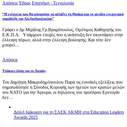
Απόψεις
Έβρος
Επιστήμη - Τεχνολογία
“Η ενέργεια που θα μπορούσε να αλλάξει τη Θράκη και το μεγάλο ενεργειακό
παράδοξο της Αλεξανδρούπολης”
Γράφει ο Δρ Μιχάλης Γρ.Βραχόπουλος, Ομότιμος Καθηγητής του
Ε.Κ.Π.Α. Υπάρχουν εποχές που η ανάπτυξη δεν σκοντάφτει στην
έλλειψη πόρων, αλλά στην έλλειψη βούλησης. Και τότε δεν
μπορεί…
Απόψεις
Υπάρχει λύση για το Αιγαίο;
Του Δημήτρη Μακροδημόπουλου Παρά τις ευνοϊκές εξελίξεις που
σηματοδότησε η Σύνοδος Κορυφής των ηγετών των κρατών μελών
του ΝΑΤΟ για την Άγκυρα, οι δηλώσεις του προέδρου Ερντογάν
δεν…
Διπλή διάκριση για τη ΣΑΕΚ ΑΚΜΗ στα Education Leaders
Awards 2025