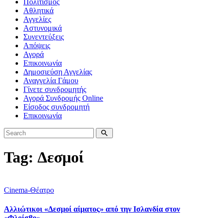
Πολιτισμός
Αθλητικά
Αγγελίες
Αστυνομικά
Συνεντεύξεις
Απόψεις
Αγορά
Επικοινωνία
Δημοσιεύση Αγγελίας
Αναγγελία Γάμου
Γίνετε συνδρομητής
Αγορά Συνδρομής Online
Είσοδος συνδρομητή
Επικοινωνία
Tag: Δεσμοί
Cinema-Θέατρο
Αλλιώτικοι «Δεσμοί αίματος» από την Ισλανδία στον
«Φλοίσβο»