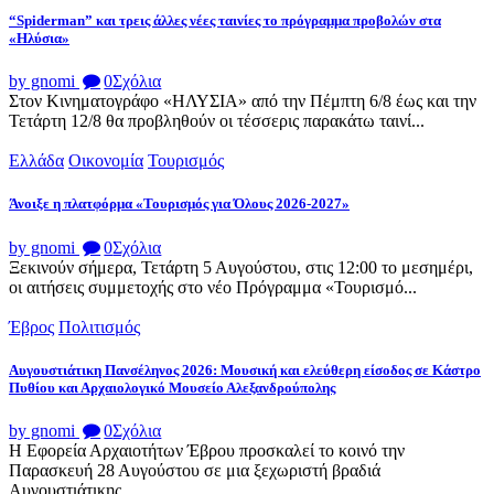
“Spiderman” και τρεις άλλες νέες ταινίες το πρόγραμμα προβολών στα
«Ηλύσια»
by gnomi
0
Σχόλια
Στον Κινηματογράφο «ΗΛΥΣΙΑ» από την Πέμπτη 6/8 έως και την
Τετάρτη 12/8 θα προβληθούν οι τέσσερις παρακάτω ταινί...
Ελλάδα
Οικονομία
Τουρισμός
Άνοιξε η πλατφόρμα «Τουρισμός για Όλους 2026-2027»
by gnomi
0
Σχόλια
Ξεκινούν σήμερα, Τετάρτη 5 Αυγούστου, στις 12:00 το μεσημέρι,
οι αιτήσεις συμμετοχής στο νέο Πρόγραμμα «Τουρισμό...
Έβρος
Πολιτισμός
Αυγουστιάτικη Πανσέληνος 2026: Μουσική και ελεύθερη είσοδος σε Κάστρο
Πυθίου και Αρχαιολογικό Μουσείο Αλεξανδρούπολης
by gnomi
0
Σχόλια
Η Εφορεία Αρχαιοτήτων Έβρου προσκαλεί το κοινό την
Παρασκευή 28 Αυγούστου σε μια ξεχωριστή βραδιά
Αυγουστιάτικης...