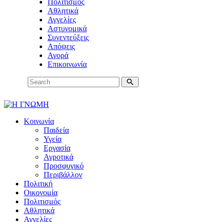
Πολιτισμός
Αθλητικά
Αγγελίες
Αστυνομικά
Συνεντεύξεις
Απόψεις
Αγορά
Επικοινωνία
Κοινωνία
Παιδεία
Υγεία
Εργασία
Αγροτικά
Προσφυγικό
Περιβάλλον
Πολιτική
Οικονομία
Πολιτισμός
Αθλητικά
Αγγελίες