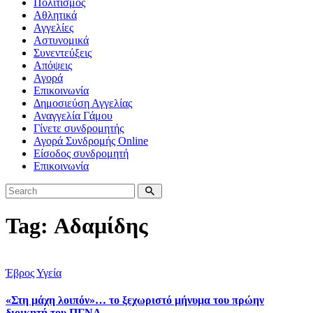
Πολιτισμός
Αθλητικά
Αγγελίες
Αστυνομικά
Συνεντεύξεις
Απόψεις
Αγορά
Επικοινωνία
Δημοσιεύση Αγγελίας
Αναγγελία Γάμου
Γίνετε συνδρομητής
Αγορά Συνδρομής Online
Είσοδος συνδρομητή
Επικοινωνία
Tag: Αδαμίδης
Έβρος
Υγεία
«Στη μάχη λοιπόν»… το ξεχωριστό μήνυμα του πρώην
διοικητή του ΠΓΝΑ