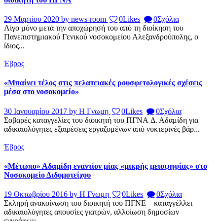
29 Μαρτίου 2020
by news-room
0
Likes
0
Σχόλια
Λίγο μόνο μετά την αποχώρησή του από τη διοίκηση του
Πανεπιστημιακού Γενικού νοσοκομείου Αλεξανδρούπολης, ο
ίδιος...
Έβρος
«Μπαίνει τέλος στις πελατειακές ρουσφετολογικές σχέσεις
μέσα στο νοσοκομείο»
30 Ιανουαρίου 2017
by Η Γνωμη
0
Likes
0
Σχόλια
Σοβαρές καταγγελίες του διοικητή του ΠΓΝΑ Δ. Αδαμίδη για
αδικαιολόγητες εξαιρέσεις εργαζομένων από νυκτερινές βάρ...
Έβρος
«Μέτωπο» Αδαμίδη εναντίον μίας «μικρής μειοψηφίας» στο
Νοσοκομείο Διδυμοτείχου
19 Οκτωβρίου 2016
by Η Γνωμη
0
Likes
0
Σχόλια
Σκληρή ανακοίνωση του διοικητή του ΠΓΝΕ – καταγγέλλει
αδικαιολόγητες απουσίες γιατρών, αλλοίωση δημοσίων
εγγράφων...