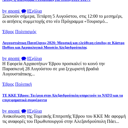
by gnomi
0
Σχόλια
Ξεκινούν σήμερα, Τετάρτη 5 Αυγούστου, στις 12:00 το μεσημέρι,
οι αιτήσεις συμμετοχής στο νέο Πρόγραμμα «Τουρισμό...
Έβρος
Πολιτισμός
Αυγουστιάτικη Πανσέληνος 2026: Μουσική και ελεύθερη είσοδος σε Κάστρο
Πυθίου και Αρχαιολογικό Μουσείο Αλεξανδρούπολης
by gnomi
0
Σχόλια
Η Εφορεία Αρχαιοτήτων Έβρου προσκαλεί το κοινό την
Παρασκευή 28 Αυγούστου σε μια ξεχωριστή βραδιά
Αυγουστιάτικης...
Έβρος
Πολιτική
ΤΕ ΚΚΕ Έβρου: Τα έργα στην Αλεξανδρούπολη υπηρετούν το ΝΑΤΟ και τα
επιχειρηματικά συμφέροντα
by gnomi
0
Σχόλια
Ανακοίνωση της Τομεακής Επιτροπής Έβρου του ΚΚΕ Με αφορμή
τις αναφορές του Πρωθυπουργού στην Αλεξανδρούπολη Πάει...