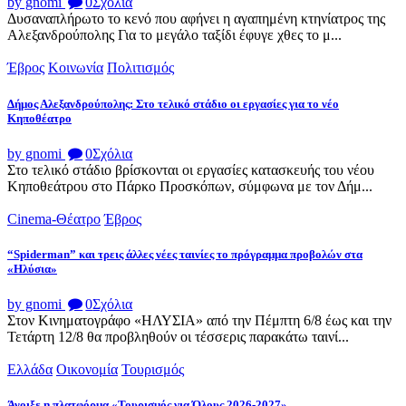
by gnomi
0
Σχόλια
Δυσαναπλήρωτο το κενό που αφήνει η αγαπημένη κτηνίατρος της
Αλεξανδρούπολης Για το μεγάλο ταξίδι έφυγε χθες το μ...
Έβρος
Κοινωνία
Πολιτισμός
Δήμος Αλεξανδρούπολης: Στο τελικό στάδιο οι εργασίες για το νέο
Κηποθέατρο
by gnomi
0
Σχόλια
Στο τελικό στάδιο βρίσκονται οι εργασίες κατασκευής του νέου
Κηποθεάτρου στο Πάρκο Προσκόπων, σύμφωνα με τον Δήμ...
Cinema-Θέατρο
Έβρος
“Spiderman” και τρεις άλλες νέες ταινίες το πρόγραμμα προβολών στα
«Ηλύσια»
by gnomi
0
Σχόλια
Στον Κινηματογράφο «ΗΛΥΣΙΑ» από την Πέμπτη 6/8 έως και την
Τετάρτη 12/8 θα προβληθούν οι τέσσερις παρακάτω ταινί...
Ελλάδα
Οικονομία
Τουρισμός
Άνοιξε η πλατφόρμα «Τουρισμός για Όλους 2026-2027»