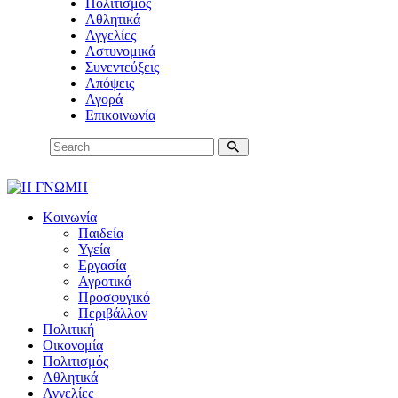
Πολιτισμός
Αθλητικά
Αγγελίες
Αστυνομικά
Συνεντεύξεις
Απόψεις
Αγορά
Επικοινωνία
Κοινωνία
Παιδεία
Υγεία
Εργασία
Αγροτικά
Προσφυγικό
Περιβάλλον
Πολιτική
Οικονομία
Πολιτισμός
Αθλητικά
Αγγελίες