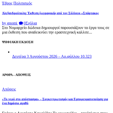
Έβρος
Πολιτισμός
Αλεξανδρούπολη: Έκθεση ζωγραφικής από τον Σύλλογο «Σπάρτακος
by gnomi
0
Σχόλια
Στο Νομαρχείο δώδεκα δημιουργοί παρουσιάζουν τα έργα τους σε
μια έκθεση που αναδεικνύει την ερασιτεχνική καλλιτε...
ΨΗΦΙΑΚΗ ΕΚΔΟΣΗ
Δευτέρα 3 Αυγούστου 2026 – Αρ.φύλλου 10.323
ΑΡΘΡΑ – ΑΠΟΨΕΙΣ
Απόψεις
«Το νερό στο απόσπασμα» – Συγκεντρωτισμός και Εμπορευματοποίηση για
ένα δημόσιο αγαθό