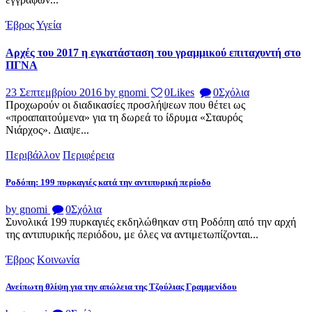
Έβρος
Υγεία
Αρχές του 2017 η εγκατάσταση του γραμμικού επιταχυντή στο
ΠΓΝΑ
23 Σεπτεμβρίου 2016
by gnomi
0
Likes
0
Σχόλια
Προχωρούν οι διαδικασίες προσλήψεων που θέτει ως
«προαπαιτούμενα» για τη δωρεά το ίδρυμα «Σταυρός
Νιάρχος». Διαψε...
Περιβάλλον
Περιφέρεια
Ροδόπη: 199 πυρκαγιές κατά την αντιπυρική περίοδο
by gnomi
0
Σχόλια
Συνολικά 199 πυρκαγιές εκδηλώθηκαν στη Ροδόπη από την αρχή
της αντιπυρικής περιόδου, με όλες να αντιμετωπίζονται...
Έβρος
Κοινωνία
Ανείπωτη θλίψη για την απώλεια της Τζούλιας Γραμμενίδου