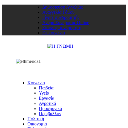
Δημοσιεύση Αγγελίας
Αναγγελία Γάμου
Γίνετε συνδρομητής
Αγορά Συνδρομής Online
Είσοδος συνδρομητή
Επικοινωνία
Κοινωνία
Παιδεία
Υγεία
Εργασία
Αγροτικά
Προσφυγικό
Περιβάλλον
Πολιτική
Οικονομία