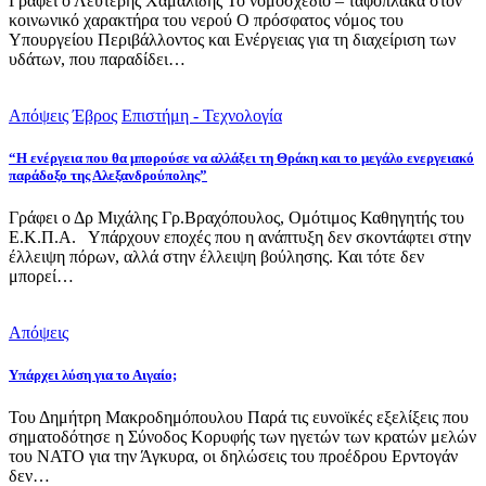
Γράφει ο Λευτέρης Χαμαλίδης Το νομοσχέδιο – ταφόπλακα στον
κοινωνικό χαρακτήρα του νερού Ο πρόσφατος νόμος του
Υπουργείου Περιβάλλοντος και Ενέργειας για τη διαχείριση των
υδάτων, που παραδίδει…
Απόψεις
Έβρος
Επιστήμη - Τεχνολογία
“Η ενέργεια που θα μπορούσε να αλλάξει τη Θράκη και το μεγάλο ενεργειακό
παράδοξο της Αλεξανδρούπολης”
Γράφει ο Δρ Μιχάλης Γρ.Βραχόπουλος, Ομότιμος Καθηγητής του
Ε.Κ.Π.Α. Υπάρχουν εποχές που η ανάπτυξη δεν σκοντάφτει στην
έλλειψη πόρων, αλλά στην έλλειψη βούλησης. Και τότε δεν
μπορεί…
Απόψεις
Υπάρχει λύση για το Αιγαίο;
Του Δημήτρη Μακροδημόπουλου Παρά τις ευνοϊκές εξελίξεις που
σηματοδότησε η Σύνοδος Κορυφής των ηγετών των κρατών μελών
του ΝΑΤΟ για την Άγκυρα, οι δηλώσεις του προέδρου Ερντογάν
δεν…