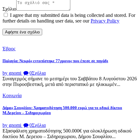
Σχόλιο
I agree that my submitted data is being collected and stored. For
further details on handling user data, see our
Privacy Policy
Έβρος
Παλαγία: Νεκρός εντοπίστηκε 77χρονος που έπεσε σε πηγάδι
by gnomi
0
Σχόλια
Συναγερμός σήμανε το μεσημέρι του Σαββάτου 8 Αυγούστου 2026
στην Πυροσβεστική, μετά από περιστατικό με ηλικιωμέν...
Κοινωνία
Δήμος Σουφλίου: Χρηματοδότηση 500.000 ευρώ για το οδικό δίκτυο
Μ.Δερείου – Σιδηροχωρίου
by gnomi
0
Σχόλια
Εξασφάλιση χρηματοδότησης 500.000€ για ολοκλήρωση οδικού
δικτύου Μ. Δερειου – Σιδηροχωριου, Δήμου Σουφλίου...