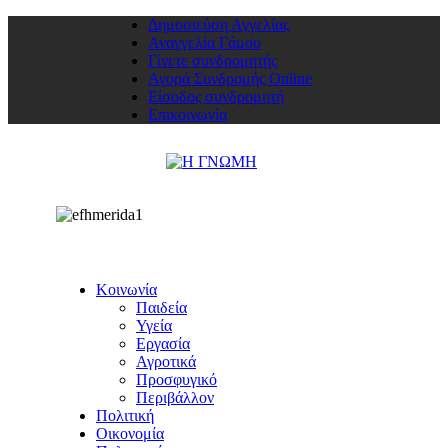
Δημοσιεύση Αγγελίας
Αναγγελία Γάμου
Γίνετε συνδρομητής
Αγορά Συνδρομής Online
Είσοδος συνδρομητή
Επικοινωνία
Κοινωνία
Παιδεία
Υγεία
Εργασία
Αγροτικά
Προσφυγικό
Περιβάλλον
Πολιτική
Οικονομία