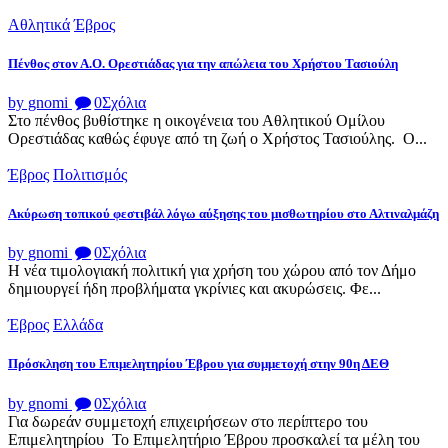
Αθλητικά
Έβρος
Πένθος στον Α.Ο. Ορεστιάδας για την απώλεια του Χρήστου Τασιούλη
by gnomi
0
Σχόλια
Στο πένθος βυθίστηκε η οικογένεια του Αθλητικού Ομίλου
Ορεστιάδας καθώς έφυγε από τη ζωή ο Χρήστος Τασιούλης. Ο...
Έβρος
Πολιτισμός
Ακύρωση τοπικού φεστιβάλ λόγω αύξησης του μισθωτηρίου στο Αλτιναλμάζη
by gnomi
0
Σχόλια
Η νέα τιμολογιακή πολιτική για χρήση του χώρου από τον Δήμο
δημιουργεί ήδη προβλήματα γκρίνιες και ακυρώσεις. Φε...
Έβρος
Ελλάδα
Πρόσκληση του Επιμελητηρίου Έβρου για συμμετοχή στην 90η ΔΕΘ
by gnomi
0
Σχόλια
Για δωρεάν συμμετοχή επιχειρήσεων στο περίπτερο του
Επιμελητηρίου Το Επιμελητήριο Έβρου προσκαλεί τα μέλη του