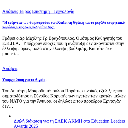
Απόψεις
Έβρος
Επιστήμη - Τεχνολογία
“Η ενέργεια που θα μπορούσε να αλλάξει τη Θράκη και το μεγάλο ενεργειακό
παράδοξο της Αλεξανδρούπολης”
Γράφει ο Δρ Μιχάλης Γρ.Βραχόπουλος, Ομότιμος Καθηγητής του
Ε.Κ.Π.Α. Υπάρχουν εποχές που η ανάπτυξη δεν σκοντάφτει στην
έλλειψη πόρων, αλλά στην έλλειψη βούλησης. Και τότε δεν
μπορεί…
Απόψεις
Υπάρχει λύση για το Αιγαίο;
Του Δημήτρη Μακροδημόπουλου Παρά τις ευνοϊκές εξελίξεις που
σηματοδότησε η Σύνοδος Κορυφής των ηγετών των κρατών μελών
του ΝΑΤΟ για την Άγκυρα, οι δηλώσεις του προέδρου Ερντογάν
δεν…
Διπλή διάκριση για τη ΣΑΕΚ ΑΚΜΗ στα Education Leaders
Awards 2025