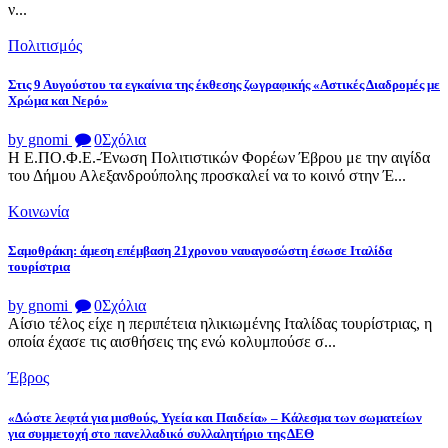
ν...
Πολιτισμός
Στις 9 Αυγούστου τα εγκαίνια της έκθεσης ζωγραφικής «Αστικές Διαδρομές με
Χρώμα και Νερό»
by gnomi
0
Σχόλια
Η Ε.ΠΟ.Φ.Ε.-Ένωση Πολιτιστικών Φορέων Έβρου με την αιγίδα
του Δήμου Αλεξανδρούπολης προσκαλεί να το κοινό στην Έ...
Κοινωνία
Σαμοθράκη: άμεση επέμβαση 21χρονου ναυαγοσώστη έσωσε Ιταλίδα
τουρίστρια
by gnomi
0
Σχόλια
Αίσιο τέλος είχε η περιπέτεια ηλικιωμένης Ιταλίδας τουρίστριας, η
οποία έχασε τις αισθήσεις της ενώ κολυμπούσε σ...
Έβρος
«Δώστε λεφτά για μισθούς, Υγεία και Παιδεία» – Κάλεσμα των σωματείων
για συμμετοχή στο πανελλαδικό συλλαλητήριο της ΔΕΘ