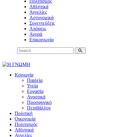
Πολιτισμός
Αθλητικά
Αγγελίες
Αστυνομικά
Συνεντεύξεις
Απόψεις
Αγορά
Επικοινωνία
Κοινωνία
Παιδεία
Υγεία
Εργασία
Αγροτικά
Προσφυγικό
Περιβάλλον
Πολιτική
Οικονομία
Πολιτισμός
Αθλητικά
Αγγελίες