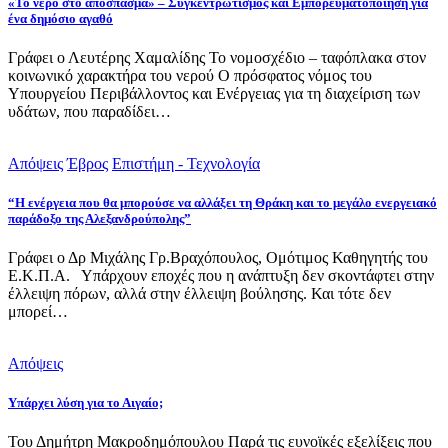
«Το νερό στο απόσπασμα» – Συγκεντρωτισμός και Εμπορευματοποίηση για
ένα δημόσιο αγαθό
Γράφει ο Λευτέρης Χαμαλίδης Το νομοσχέδιο – ταφόπλακα στον
κοινωνικό χαρακτήρα του νερού Ο πρόσφατος νόμος του
Υπουργείου Περιβάλλοντος και Ενέργειας για τη διαχείριση των
υδάτων, που παραδίδει…
Απόψεις
Έβρος
Επιστήμη - Τεχνολογία
“Η ενέργεια που θα μπορούσε να αλλάξει τη Θράκη και το μεγάλο ενεργειακό
παράδοξο της Αλεξανδρούπολης”
Γράφει ο Δρ Μιχάλης Γρ.Βραχόπουλος, Ομότιμος Καθηγητής του
Ε.Κ.Π.Α. Υπάρχουν εποχές που η ανάπτυξη δεν σκοντάφτει στην
έλλειψη πόρων, αλλά στην έλλειψη βούλησης. Και τότε δεν
μπορεί…
Απόψεις
Υπάρχει λύση για το Αιγαίο;
Του Δημήτρη Μακροδημόπουλου Παρά τις ευνοϊκές εξελίξεις που