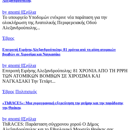
Αλεξανδρούπολης
by gnomi
0
Σχόλια
Το υπουργείο Υποδομών ενέκρινε νέα παράταση για την
ολοκλήρωση της Ανατολικής Περιφερειακής Οδού
Αλεξανδρούπολης...
Έβρος
Επιτροπή Ειρήνης Αλεξανδρούπολης: 81 χρόνια από τη ρίψη ατομικών
βομβών σε Χιροσίμα και Ναγκασάκι
by gnomi
0
Σχόλια
Επιτροπή Ειρήνης Αλεξανδρούπολης: 81 ΧΡΟΝΙΑ ΑΠΟ ΤΗ ΡΙΨΗ
ΤΩΝ ΑΤΟΜΙΚΩΝ ΒΟΜΒΩΝ ΣΕ ΧΙΡΟΣΙΜΑ ΚΑΙ
ΝΑΓΚΑΣΑΚΙ Την Τετάρτ...
Έβρος
Πολιτισμός
«ThRACES»: Μια χορογραφική εξερεύνηση της μνήμης και της παράδοσης
της Θράκης
by gnomi
0
Σχόλια
ThRACES: Παράσταση σύγχρονου χορού Ο Δήμος
Αλεξανδρούπολης και το Εθνολογικό Μουσείο Θράκης σας