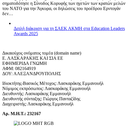
σηματοδότησε η Σύνοδος Κορυφής των ηγετών των κρατών μελών
του ΝΑΤΟ για την Άγκυρα, οι δηλώσεις του προέδρου Ερντογάν
δεν…
Διπλή διάκριση για τη ΣΑΕΚ ΑΚΜΗ στα Education Leaders
Awards 2025
Δικαιούχος ονόματος τομέα (domain name)
Ε. ΛΑΣΚΑΡΑΚΗΣ ΚΑΙ ΣΙΑ ΕΕ
ΕΦΗΜΕΡΙΔΑ ΓΝΩΜΗ
ΑΦΜ: 082164919
ΔΟΥ: ΑΛΕΞΑΝΔΡΟΥΠΟΛΗΣ
Ιδιοκτήτης-Βασικός Μέτοχος: Λασκαράκης Εμμανουήλ
Νόμιμος εκπρόσωπος: Λασκαράκης Εμμανουήλ
Διευθυντής: Λασκαράκης Εμμανουήλ
Διευθυντής σύνταξης: Γιώργος Πανταζίδης
Διαχειριστής: Λασκαράκης Εμμανουήλ
Αρ. Μ.Η.Τ.: 232167