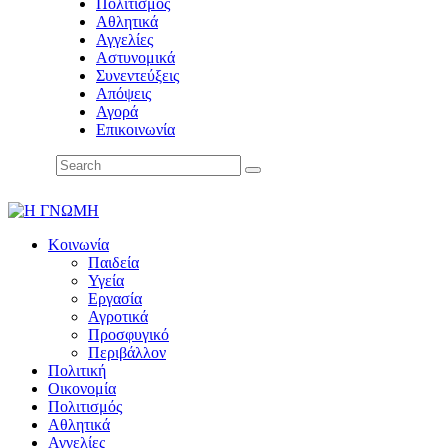
Πολιτισμός
Αθλητικά
Αγγελίες
Αστυνομικά
Συνεντεύξεις
Απόψεις
Αγορά
Επικοινωνία
Κοινωνία
Παιδεία
Υγεία
Εργασία
Αγροτικά
Προσφυγικό
Περιβάλλον
Πολιτική
Οικονομία
Πολιτισμός
Αθλητικά
Αγγελίες