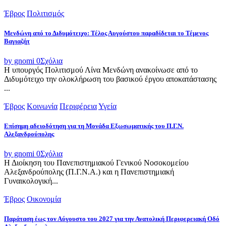
Έβρος
Πολιτισμός
Μενδώνη από το Διδυμότειχο: Τέλος Αυγούστου παραδίδεται το Τέμενος
Βαγιαζήτ
by gnomi
0
Σχόλια
Η υπουργός Πολιτισμού Λίνα Μενδώνη ανακοίνωσε από το
Διδυμότειχο την ολοκλήρωση του βασικού έργου αποκατάστασης
...
Έβρος
Κοινωνία
Περιφέρεια
Υγεία
Επίσημη αδειοδότηση για τη Μονάδα Εξωσωματικής του Π.Γ.Ν.
Αλεξανδρούπολης
by gnomi
0
Σχόλια
Η Διοίκηση του Πανεπιστημιακού Γενικού Νοσοκομείου
Αλεξανδρούπολης (Π.Γ.Ν.Α.) και η Πανεπιστημιακή
Γυναικολογική...
Έβρος
Οικονομία
Παράταση έως τον Αύγουστο του 2027 για την Ανατολική Περιφερειακή Οδό