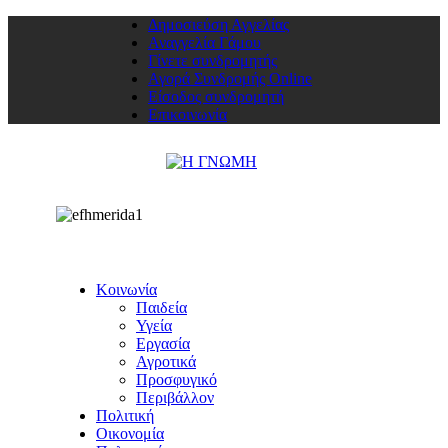
Δημοσιεύση Αγγελίας
Αναγγελία Γάμου
Γίνετε συνδρομητής
Αγορά Συνδρομής Online
Είσοδος συνδρομητή
Επικοινωνία
Κοινωνία
Παιδεία
Υγεία
Εργασία
Αγροτικά
Προσφυγικό
Περιβάλλον
Πολιτική
Οικονομία