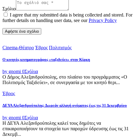
Σχόλιο
I agree that my submitted data is being collected and stored. For
further details on handling user data, see our
Privacy Policy
Cinema-Θέατρο
Έβρος
Πολιτισμός
Ο κινητός κινηματογράφος «ταξιδεύει» στην Κίρκη
by gnomi
0
Σχόλια
Ο Δήμος Αλεξανδρούπολης, στο πλαίσιο του προγράμματος «Ο
Πολιτισμός Ταξιδεύει», σε συνεργασία με τον κινητό θερι...
Έβρος
ΔΕΥΑ Αλεξανδρούπολης: Δωρεάν αλλαγή ονόματος έως τις 31 Δεκεμβρίου
by gnomi
0
Σχόλια
Η ΔΕΥΑ Αλεξανδρούπολης καλεί τους δημότες να
επικαιροποιήσουν τα στοιχεία των παροχών ύδρευσης έως τις 31
Δεκεμβ...