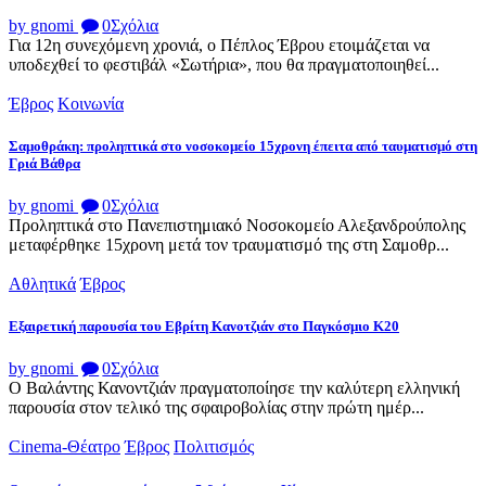
by gnomi
0
Σχόλια
Για 12η συνεχόμενη χρονιά, ο Πέπλος Έβρου ετοιμάζεται να
υποδεχθεί το φεστιβάλ «Σωτήρια», που θα πραγματοποιηθεί...
Έβρος
Κοινωνία
Σαμοθράκη: προληπτικά στο νοσοκομείο 15χρονη έπειτα από ταυματισμό στη
Γριά Βάθρα
by gnomi
0
Σχόλια
Προληπτικά στο Πανεπιστημιακό Νοσοκομείο Αλεξανδρούπολης
μεταφέρθηκε 15χρονη μετά τον τραυματισμό της στη Σαμοθρ...
Αθλητικά
Έβρος
Εξαιρετική παρουσία του Εβρίτη Κανοτζιάν στο Παγκόσμιο Κ20
by gnomi
0
Σχόλια
Ο Βαλάντης Κανοντζιάν πραγματοποίησε την καλύτερη ελληνική
παρουσία στον τελικό της σφαιροβολίας στην πρώτη ημέρ...
Cinema-Θέατρο
Έβρος
Πολιτισμός