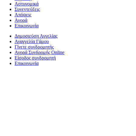
Αστυνομικά
Συνεντεύξεις
Απόψεις
Αγορά
Επικοινωνία
Δημοσιεύση Αγγελίας
Αναγγελία Γάμου
Γίνετε συνδρομητής
Αγορά Συνδρομής Online
Είσοδος συνδρομητή
Επικοινωνία