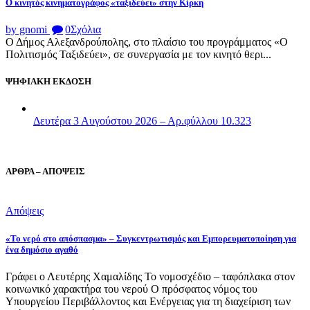
Ο κινητός κινηματογράφος «ταξιδεύει» στην Κίρκη
by gnomi
0
Σχόλια
Ο Δήμος Αλεξανδρούπολης, στο πλαίσιο του προγράμματος «Ο
Πολιτισμός Ταξιδεύει», σε συνεργασία με τον κινητό θερι...
ΨΗΦΙΑΚΗ ΕΚΔΟΣΗ
Δευτέρα 3 Αυγούστου 2026 – Αρ.φύλλου 10.323
ΑΡΘΡΑ – ΑΠΟΨΕΙΣ
Απόψεις
«Το νερό στο απόσπασμα» – Συγκεντρωτισμός και Εμπορευματοποίηση για
ένα δημόσιο αγαθό
Γράφει ο Λευτέρης Χαμαλίδης Το νομοσχέδιο – ταφόπλακα στον
κοινωνικό χαρακτήρα του νερού Ο πρόσφατος νόμος του
Υπουργείου Περιβάλλοντος και Ενέργειας για τη διαχείριση των