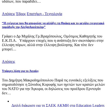
υδάτων, που παραδίδει…
Απόψεις
Έβρος
Επιστήμη - Τεχνολογία
“Η ενέργεια που θα μπορούσε να αλλάξει τη Θράκη και το μεγάλο ενεργειακό
παράδοξο της Αλεξανδρούπολης”
Γράφει ο Δρ Μιχάλης Γρ.Βραχόπουλος, Ομότιμος Καθηγητής του
Ε.Κ.Π.Α. Υπάρχουν εποχές που η ανάπτυξη δεν σκοντάφτει στην
έλλειψη πόρων, αλλά στην έλλειψη βούλησης. Και τότε δεν
μπορεί…
Απόψεις
Υπάρχει λύση για το Αιγαίο;
Του Δημήτρη Μακροδημόπουλου Παρά τις ευνοϊκές εξελίξεις που
σηματοδότησε η Σύνοδος Κορυφής των ηγετών των κρατών μελών
του ΝΑΤΟ για την Άγκυρα, οι δηλώσεις του προέδρου Ερντογάν
δεν…
Διπλή διάκριση για τη ΣΑΕΚ ΑΚΜΗ στα Education Leaders