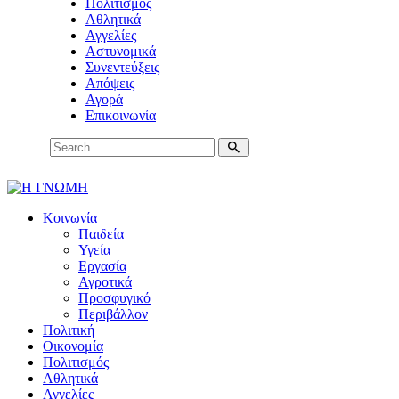
Πολιτισμός
Αθλητικά
Αγγελίες
Αστυνομικά
Συνεντεύξεις
Απόψεις
Αγορά
Επικοινωνία
Κοινωνία
Παιδεία
Υγεία
Εργασία
Αγροτικά
Προσφυγικό
Περιβάλλον
Πολιτική
Οικονομία
Πολιτισμός
Αθλητικά
Αγγελίες