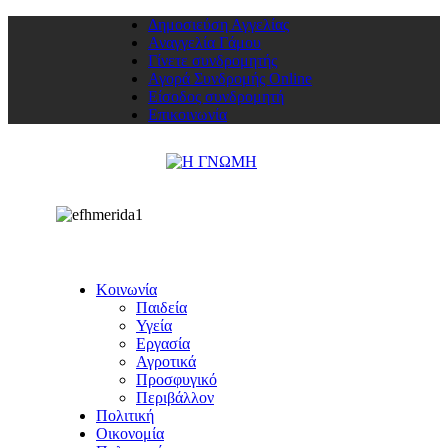
Δημοσιεύση Αγγελίας
Αναγγελία Γάμου
Γίνετε συνδρομητής
Αγορά Συνδρομής Online
Είσοδος συνδρομητή
Επικοινωνία
Κοινωνία
Παιδεία
Υγεία
Εργασία
Αγροτικά
Προσφυγικό
Περιβάλλον
Πολιτική
Οικονομία