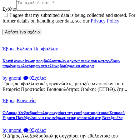
Σχόλιο
I agree that my submitted data is being collected and stored. For
further details on handling user data, see our
Privacy Policy
Έβρος
Ελλάδα
Περιβάλλον
Κοινή ανακοίνωση περιβαλλοντικών οργανώσεων που καταγγέλουν
παράνομη υλοτόμηση στα ελληνοβουλγαρικά σύνορα
by gnomi
0
Σχόλια
Τρεις περιβαλλοντικές οργανώσεις, μεταξύ των οποίων και η
Εταιρεία Προστασίας Βιοποικιλότητας Θράκης (ΕΠΒΘ), ζητ...
Έβρος
Κοινωνία
Ο Δήμος Αλεξανδρούπολης συγχαίρει την ερυθροσταυρίτισσα Σταυρού
Ειρήνη Παπάζογλου για την ανθρωπιστικη αποστολή στη Βενεζουέλα
by gnomi
0
Σχόλια
Ο Δήμος Αλεξανδρούπολης συγχαίρει την εθελόντρια του