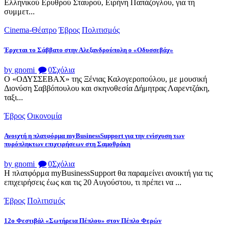
Ελληνικού Ερυθρού Σταυρού, Ειρήνη Παπάζογλου, για τη
συμμετ...
Cinema-Θέατρο
Έβρος
Πολιτισμός
Έρχεται το Σάββατο στην Αλεξανδρούπολη ο «Οδυσσεβάχ»
by gnomi
0
Σχόλια
Ο «ΟΔΥΣΣΕΒΑΧ» της Ξένιας Καλογεροπούλου, με μουσική
Διονύση Σαββόπουλου και σκηνοθεσία Δήμητρας Λαρεντζάκη,
ταξι...
Έβρος
Οικονομία
Ανοιχτή η πλατφόρμα myBusinessSupport για την ενίσχυση των
πυρόπληκτων επιχειρήσεων στη Σαμοθράκη
by gnomi
0
Σχόλια
Η πλατφόρμα myBusinessSupport θα παραμείνει ανοικτή για τις
επιχειρήσεις έως και τις 20 Αυγούστου, τι πρέπει να ...
Έβρος
Πολιτισμός
12ο Φεστιβάλ «Σωτήρεια Πέπλου» στον Πέπλο Φερών