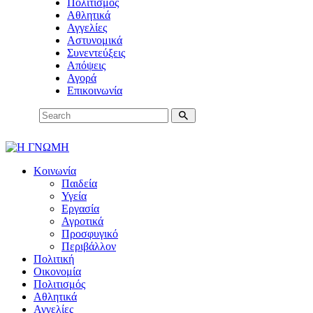
Πολιτισμός
Αθλητικά
Αγγελίες
Αστυνομικά
Συνεντεύξεις
Απόψεις
Αγορά
Επικοινωνία
Κοινωνία
Παιδεία
Υγεία
Εργασία
Αγροτικά
Προσφυγικό
Περιβάλλον
Πολιτική
Οικονομία
Πολιτισμός
Αθλητικά
Αγγελίες