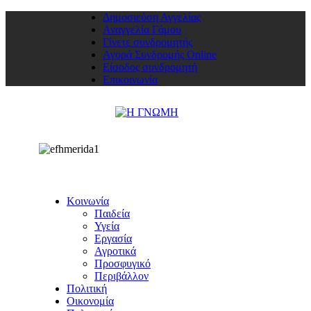
Δημοσιεύση Αγγελίας
Αναγγελία Γάμου
Γίνετε συνδρομητής
Αγορά Συνδρομής Online
Είσοδος συνδρομητή
Επικοινωνία
Κοινωνία
Παιδεία
Υγεία
Εργασία
Αγροτικά
Προσφυγικό
Περιβάλλον
Πολιτική
Οικονομία