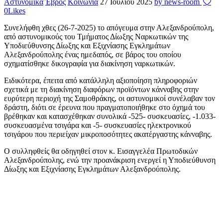
Αστυνομικά
Έβρος
Κοινωνία
27 Ιουλίου 2025
by news-room
0
Likes
Συνελήφθη χθες (26-7-2025) το απόγευμα στην Αλεξανδρούπολη,
από αστυνομικούς του Τμήματος Δίωξης Ναρκωτικών της
Υποδιεύθυνσης Δίωξης και Εξιχνίασης Εγκλημάτων
Αλεξανδρούπολης ένας ημεδαπός, σε βάρος του οποίου
σχηματίσθηκε δικογραφία για διακίνηση ναρκωτικών.
Ειδικότερα, έπειτα από κατάλληλη αξιοποίηση πληροφοριών
σχετικά με τη διακίνηση διαφόρων προϊόντων κάνναβης στην
ευρύτερη περιοχή της Σαμοθράκης, οι αστυνομικοί συνέλαβαν τον
δράστη, διότι σε έρευνα που πραγματοποιήθηκε στο όχημά του
βρέθηκαν και κατασχέθηκαν συνολικά -525- συσκευασίες, -1.033-
συσκευασμένα τσιγάρα και -5- συσκευασίες ηλεκτρονικού
τσιγάρου που περιείχαν μικροποσότητες ακατέργαστης κάνναβης.
Ο συλληφθείς θα οδηγηθεί στον κ. Εισαγγελέα Πρωτοδικών
Αλεξανδρούπολης, ενώ την προανάκριση ενεργεί η Υποδιεύθυνση
Δίωξης και Εξιχνίασης Εγκλημάτων Αλεξανδρούπολης.