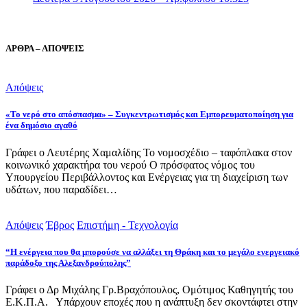
ΑΡΘΡΑ – ΑΠΟΨΕΙΣ
Απόψεις
«Το νερό στο απόσπασμα» – Συγκεντρωτισμός και Εμπορευματοποίηση για
ένα δημόσιο αγαθό
Γράφει ο Λευτέρης Χαμαλίδης Το νομοσχέδιο – ταφόπλακα στον
κοινωνικό χαρακτήρα του νερού Ο πρόσφατος νόμος του
Υπουργείου Περιβάλλοντος και Ενέργειας για τη διαχείριση των
υδάτων, που παραδίδει…
Απόψεις
Έβρος
Επιστήμη - Τεχνολογία
“Η ενέργεια που θα μπορούσε να αλλάξει τη Θράκη και το μεγάλο ενεργειακό
παράδοξο της Αλεξανδρούπολης”
Γράφει ο Δρ Μιχάλης Γρ.Βραχόπουλος, Ομότιμος Καθηγητής του
Ε.Κ.Π.Α. Υπάρχουν εποχές που η ανάπτυξη δεν σκοντάφτει στην