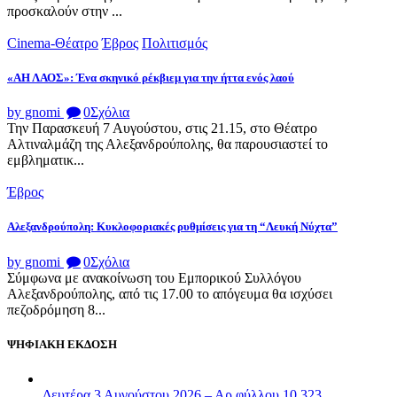
προσκαλούν στην ...
Cinema-Θέατρο
Έβρος
Πολιτισμός
«ΑΗ ΛΑΟΣ»: Ένα σκηνικό ρέκβιεμ για την ήττα ενός λαού
by gnomi
0
Σχόλια
Την Παρασκευή 7 Αυγούστου, στις 21.15, στο Θέατρο
Αλτιναλμάζη της Αλεξανδρούπολης, θα παρουσιαστεί το
εμβληματικ...
Έβρος
Αλεξανδρούπολη: Κυκλοφοριακές ρυθμίσεις για τη “Λευκή Νύχτα”
by gnomi
0
Σχόλια
Σύμφωνα με ανακοίνωση του Εμπορικού Συλλόγου
Αλεξανδρούπολης, από τις 17.00 το απόγευμα θα ισχύσει
πεζοδρόμηση 8...
ΨΗΦΙΑΚΗ ΕΚΔΟΣΗ
Δευτέρα 3 Αυγούστου 2026 – Αρ.φύλλου 10.323