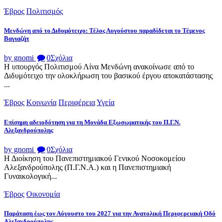
Έβρος
Πολιτισμός
Μενδώνη από το Διδυμότειχο: Τέλος Αυγούστου παραδίδεται το Τέμενος
Βαγιαζήτ
by gnomi
0
Σχόλια
Η υπουργός Πολιτισμού Λίνα Μενδώνη ανακοίνωσε από το
Διδυμότειχο την ολοκλήρωση του βασικού έργου αποκατάστασης
...
Έβρος
Κοινωνία
Περιφέρεια
Υγεία
Επίσημη αδειοδότηση για τη Μονάδα Εξωσωματικής του Π.Γ.Ν.
Αλεξανδρούπολης
by gnomi
0
Σχόλια
Η Διοίκηση του Πανεπιστημιακού Γενικού Νοσοκομείου
Αλεξανδρούπολης (Π.Γ.Ν.Α.) και η Πανεπιστημιακή
Γυναικολογική...
Έβρος
Οικονομία
Παράταση έως τον Αύγουστο του 2027 για την Ανατολική Περιφερειακή Οδό
Αλεξανδρούπολης