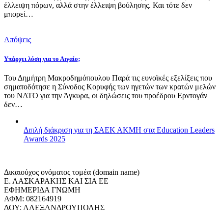
έλλειψη πόρων, αλλά στην έλλειψη βούλησης. Και τότε δεν
μπορεί…
Απόψεις
Υπάρχει λύση για το Αιγαίο;
Του Δημήτρη Μακροδημόπουλου Παρά τις ευνοϊκές εξελίξεις που
σηματοδότησε η Σύνοδος Κορυφής των ηγετών των κρατών μελών
του ΝΑΤΟ για την Άγκυρα, οι δηλώσεις του προέδρου Ερντογάν
δεν…
Διπλή διάκριση για τη ΣΑΕΚ ΑΚΜΗ στα Education Leaders
Awards 2025
Δικαιούχος ονόματος τομέα (domain name)
Ε. ΛΑΣΚΑΡΑΚΗΣ ΚΑΙ ΣΙΑ ΕΕ
ΕΦΗΜΕΡΙΔΑ ΓΝΩΜΗ
ΑΦΜ: 082164919
ΔΟΥ: ΑΛΕΞΑΝΔΡΟΥΠΟΛΗΣ