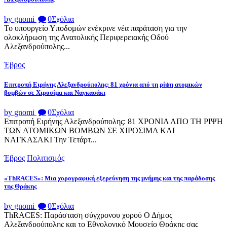
by gnomi
0
Σχόλια
Το υπουργείο Υποδομών ενέκρινε νέα παράταση για την
ολοκλήρωση της Ανατολικής Περιφερειακής Οδού
Αλεξανδρούπολης...
Έβρος
Επιτροπή Ειρήνης Αλεξανδρούπολης: 81 χρόνια από τη ρίψη ατομικών
βομβών σε Χιροσίμα και Ναγκασάκι
by gnomi
0
Σχόλια
Επιτροπή Ειρήνης Αλεξανδρούπολης: 81 ΧΡΟΝΙΑ ΑΠΟ ΤΗ ΡΙΨΗ
ΤΩΝ ΑΤΟΜΙΚΩΝ ΒΟΜΒΩΝ ΣΕ ΧΙΡΟΣΙΜΑ ΚΑΙ
ΝΑΓΚΑΣΑΚΙ Την Τετάρτ...
Έβρος
Πολιτισμός
«ThRACES»: Μια χορογραφική εξερεύνηση της μνήμης και της παράδοσης
της Θράκης
by gnomi
0
Σχόλια
ThRACES: Παράσταση σύγχρονου χορού Ο Δήμος
Αλεξανδρούπολης και το Εθνολογικό Μουσείο Θράκης σας