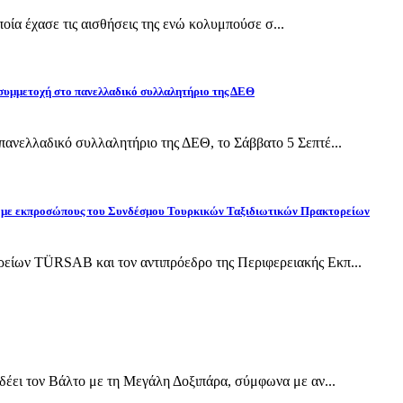
οποία έχασε τις αισθήσεις της ενώ κολυμπούσε σ...
 συμμετοχή στο πανελλαδικό συλλαλητήριο της ΔΕΘ
ανελλαδικό συλλαλητήριο της ΔΕΘ, το Σάββατο 5 Σεπτέ...
ίδη με εκπροσώπους του Συνδέσμου Τουρκικών Ταξιδιωτικών Πρακτορείων
ίων TÜRSAB και τον αντιπρόεδρο της Περιφερειακής Εκπ...
έει τον Βάλτο με τη Μεγάλη Δοξιπάρα, σύμφωνα με αν...