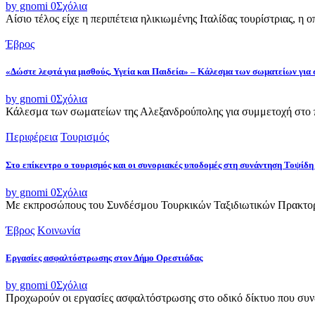
by gnomi
0
Σχόλια
Αίσιο τέλος είχε η περιπέτεια ηλικιωμένης Ιταλίδας τουρίστριας, η 
Έβρος
«Δώστε λεφτά για μισθούς, Υγεία και Παιδεία» – Κάλεσμα των σωματείων για
by gnomi
0
Σχόλια
Κάλεσμα των σωματείων της Αλεξανδρούπολης για συμμετοχή στο π
Περιφέρεια
Τουρισμός
Στο επίκεντρο ο τουρισμός και οι συνοριακές υποδομές στη συνάντηση Τοψ
by gnomi
0
Σχόλια
Με εκπροσώπους του Συνδέσμου Τουρκικών Ταξιδιωτικών Πρακτορε
Έβρος
Κοινωνία
Εργασίες ασφαλτόστρωσης στον Δήμο Ορεστιάδας
by gnomi
0
Σχόλια
Προχωρούν οι εργασίες ασφαλτόστρωσης στο οδικό δίκτυο που συνδ