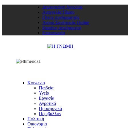
Δημοσιεύση Αγγελίας
Αναγγελία Γάμου
Γίνετε συνδρομητής
Αγορά Συνδρομής Online
Είσοδος συνδρομητή
Επικοινωνία
Κοινωνία
Παιδεία
Υγεία
Εργασία
Αγροτικά
Προσφυγικό
Περιβάλλον
Πολιτική
Οικονομία