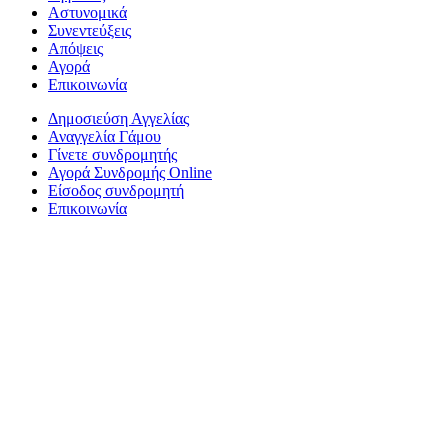
Αστυνομικά
Συνεντεύξεις
Απόψεις
Αγορά
Επικοινωνία
Δημοσιεύση Αγγελίας
Αναγγελία Γάμου
Γίνετε συνδρομητής
Αγορά Συνδρομής Online
Είσοδος συνδρομητή
Επικοινωνία