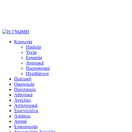
Κοινωνία
Παιδεία
Υγεία
Εργασία
Αγροτικά
Προσφυγικό
Περιβάλλον
Πολιτική
Οικονομία
Πολιτισμός
Αθλητικά
Αγγελίες
Αστυνομικά
Συνεντεύξεις
Απόψεις
Αγορά
Επικοινωνία
Δημοσιεύση Αγγελίας