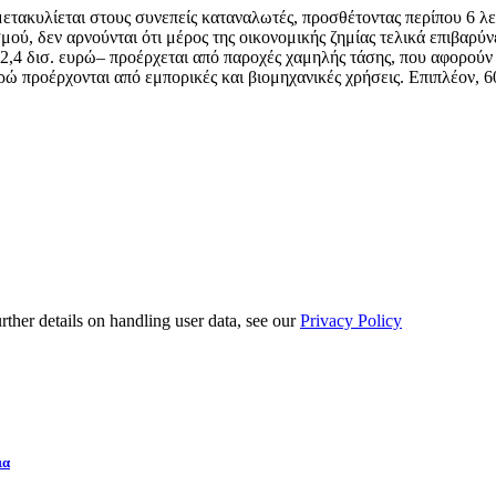
τακυλίεται στους συνεπείς καταναλωτές, προσθέτοντας περίπου 6 λεπ
ού, δεν αρνούνται ότι μέρος της οικονομικής ζημίας τελικά επιβαρύν
,4 δισ. ευρώ– προέρχεται από παροχές χαμηλής τάσης, που αφορούν κ
υρώ προέρχονται από εμπορικές και βιομηχανικές χρήσεις. Επιπλέον, 6
urther details on handling user data, see our
Privacy Policy
ια