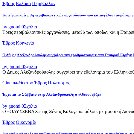
Έβρος
Ελλάδα
Περιβάλλον
Κοινή ανακοίνωση περιβαλλοντικών οργανώσεων που καταγγέλουν παράνομη 
by gnomi
0
Σχόλια
Τρεις περιβαλλοντικές οργανώσεις, μεταξύ των οποίων και η Εταιρ
Έβρος
Κοινωνία
Ο Δήμος Αλεξανδρούπολης συγχαίρει την ερυθροσταυρίτισσα Σταυρού Ειρήνη 
by gnomi
0
Σχόλια
Ο Δήμος Αλεξανδρούπολης συγχαίρει την εθελόντρια του Ελληνικού
Cinema-Θέατρο
Έβρος
Πολιτισμός
Έρχεται το Σάββατο στην Αλεξανδρούπολη ο «Οδυσσεβάχ»
by gnomi
0
Σχόλια
Ο «ΟΔΥΣΣΕΒΑΧ» της Ξένιας Καλογεροπούλου, με μουσική Διονύση 
Έβρος
Οικονομία
Ανοιχτή η πλατφόρμα myBusinessSupport για την ενίσχυση των πυρόπληκτων