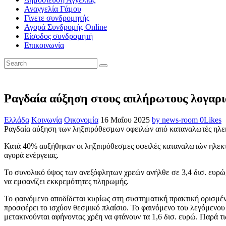
Αναγγελία Γάμου
Γίνετε συνδρομητής
Αγορά Συνδρομής Online
Είσοδος συνδρομητή
Επικοινωνία
Ραγδαία αύξηση στους απλήρωτους λογαρι
Ελλάδα
Κοινωνία
Οικονομία
16 Μαΐου 2025
by news-room
0
Likes
Ραγδαία αύξηση των ληξιπρόθεσμων οφειλών από καταναλωτές ηλεκ
Κατά 40% αυξήθηκαν οι ληξιπρόθεσμες οφειλές καταναλωτών ηλεκτρ
αγορά ενέργειας.
Το συνολικό ύψος των ανεξόφλητων χρεών ανήλθε σε 3,4 δισ. ευρώ,
να εμφανίζει εκκρεμότητες πληρωμής.
Το φαινόμενο αποδίδεται κυρίως στη συστηματική πρακτική ορισμέ
προσφέρει το ισχύον θεσμικό πλαίσιο. Το φαινόμενο του λεγόμενου 
μετακινούνται αφήνοντας χρέη να φτάνουν τα 1,6 δισ. ευρώ. Παρά τ