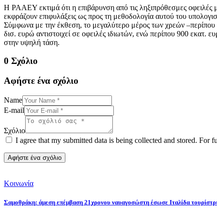
Η ΡΑΑΕΥ εκτιμά ότι η επιβάρυνση από τις ληξιπρόθεσμες οφειλές με
εκφράζουν επιφυλάξεις ως προς τη μεθοδολογία αυτού του υπολογισμ
Σύμφωνα με την έκθεση, το μεγαλύτερο μέρος των χρεών –περίπου 2
δισ. ευρώ αντιστοιχεί σε οφειλές ιδιωτών, ενώ περίπου 900 εκατ. ε
στην υψηλή τάση.
0 Σχόλιο
Αφήστε ένα σχόλιο
Name
E-mail
Σχόλιο
I agree that my submitted data is being collected and stored. For f
Κοινωνία
Σαμοθράκη: άμεση επέμβαση 21χρονου ναυαγοσώστη έσωσε Ιταλίδα τουρίστρ