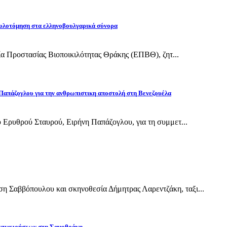
υλοτόμηση στα ελληνοβουλγαρικά σύνορα
εία Προστασίας Βιοποικιλότητας Θράκης (ΕΠΒΘ), ζητ...
Παπάζογλου για την ανθρωπιστικη αποστολή στη Βενεζουέλα
 Ερυθρού Σταυρού, Ειρήνη Παπάζογλου, για τη συμμετ...
Σαββόπουλου και σκηνοθεσία Δήμητρας Λαρεντζάκη, ταξι...
 επιχειρήσεων στη Σαμοθράκη