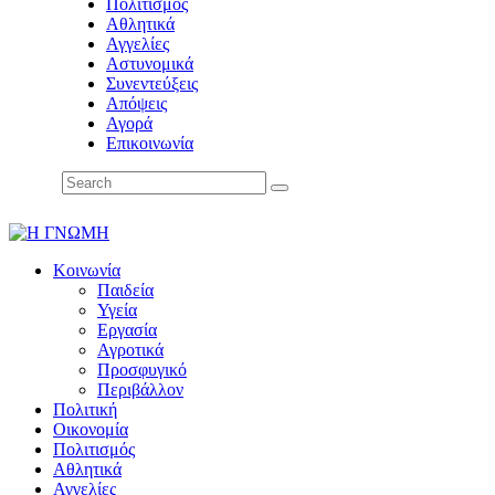
Πολιτισμός
Αθλητικά
Αγγελίες
Αστυνομικά
Συνεντεύξεις
Απόψεις
Αγορά
Επικοινωνία
Κοινωνία
Παιδεία
Υγεία
Εργασία
Αγροτικά
Προσφυγικό
Περιβάλλον
Πολιτική
Οικονομία
Πολιτισμός
Αθλητικά
Αγγελίες