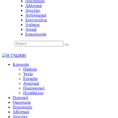
Πολιτισμός
Αθλητικά
Αγγελίες
Αστυνομικά
Συνεντεύξεις
Απόψεις
Αγορά
Επικοινωνία
Κοινωνία
Παιδεία
Υγεία
Εργασία
Αγροτικά
Προσφυγικό
Περιβάλλον
Πολιτική
Οικονομία
Πολιτισμός
Αθλητικά
Αγγελίες