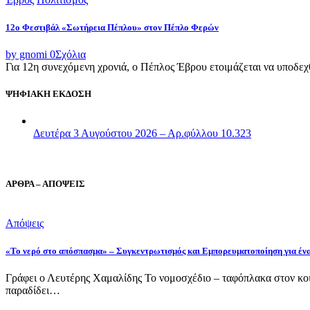
12ο Φεστιβάλ «Σωτήρεια Πέπλου» στον Πέπλο Φερών
by gnomi
0
Σχόλια
Για 12η συνεχόμενη χρονιά, ο Πέπλος Έβρου ετοιμάζεται να υποδεχθ
ΨΗΦΙΑΚΗ ΕΚΔΟΣΗ
Δευτέρα 3 Αυγούστου 2026 – Αρ.φύλλου 10.323
ΑΡΘΡΑ – ΑΠΟΨΕΙΣ
Απόψεις
«Το νερό στο απόσπασμα» – Συγκεντρωτισμός και Εμπορευματοποίηση για έν
Γράφει ο Λευτέρης Χαμαλίδης Το νομοσχέδιο – ταφόπλακα στον κοι
παραδίδει…