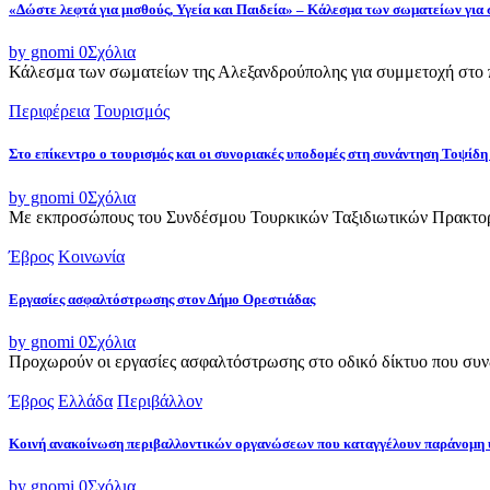
«Δώστε λεφτά για μισθούς, Υγεία και Παιδεία» – Κάλεσμα των σωματείων για
by gnomi
0
Σχόλια
Κάλεσμα των σωματείων της Αλεξανδρούπολης για συμμετοχή στο π
Περιφέρεια
Τουρισμός
Στο επίκεντρο ο τουρισμός και οι συνοριακές υποδομές στη συνάντηση Τοψ
by gnomi
0
Σχόλια
Με εκπροσώπους του Συνδέσμου Τουρκικών Ταξιδιωτικών Πρακτορε
Έβρος
Κοινωνία
Εργασίες ασφαλτόστρωσης στον Δήμο Ορεστιάδας
by gnomi
0
Σχόλια
Προχωρούν οι εργασίες ασφαλτόστρωσης στο οδικό δίκτυο που συνδ
Έβρος
Ελλάδα
Περιβάλλον
Κοινή ανακοίνωση περιβαλλοντικών οργανώσεων που καταγγέλουν παράνομη 
by gnomi
0
Σχόλια