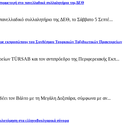
 συμμετοχή στο πανελλαδικό συλλαλητήριο της ΔΕΘ
ανελλαδικό συλλαλητήριο της ΔΕΘ, το Σάββατο 5 Σεπτέ...
ίδη με εκπροσώπους του Συνδέσμου Τουρκικών Ταξιδιωτικών Πρακτορείων
ίων TÜRSAB και τον αντιπρόεδρο της Περιφερειακής Εκπ...
έει τον Βάλτο με τη Μεγάλη Δοξιπάρα, σύμφωνα με αν...
υλοτόμηση στα ελληνοβουλγαρικά σύνορα