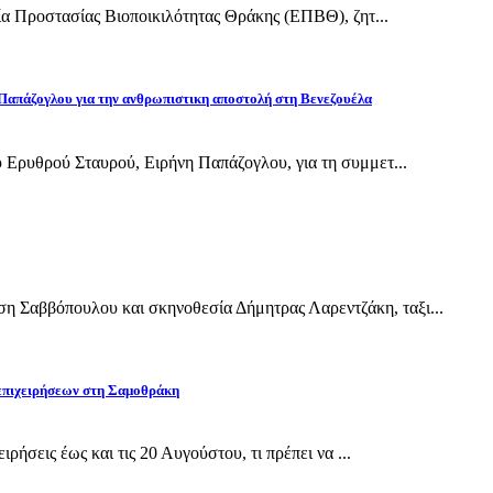
εία Προστασίας Βιοποικιλότητας Θράκης (ΕΠΒΘ), ζητ...
Παπάζογλου για την ανθρωπιστικη αποστολή στη Βενεζουέλα
 Ερυθρού Σταυρού, Ειρήνη Παπάζογλου, για τη συμμετ...
Σαββόπουλου και σκηνοθεσία Δήμητρας Λαρεντζάκη, ταξι...
 επιχειρήσεων στη Σαμοθράκη
ρήσεις έως και τις 20 Αυγούστου, τι πρέπει να ...