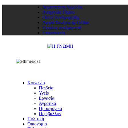
Δημοσιεύση Αγγελίας
Αναγγελία Γάμου
Γίνετε συνδρομητής
Αγορά Συνδρομής Online
Είσοδος συνδρομητή
Επικοινωνία
Κοινωνία
Παιδεία
Υγεία
Εργασία
Αγροτικά
Προσφυγικό
Περιβάλλον
Πολιτική
Οικονομία