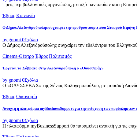
Τρεις περιβαλλοντικές οργανώσεις, μεταξύ των οποίων και η Εταιρ
Έβρος
Κοινωνία
Ο Δήμος Αλεξανδρούπολης συγχαίρει την ερυθροσταυρίτισσα Σταυρού Ειρήνη 
by gnomi
0
Σχόλια
Ο Δήμος Αλεξανδρούπολης συγχαίρει την εθελόντρια του Ελληνικού
Cinema-Θέατρο
Έβρος
Πολιτισμός
Έρχεται το Σάββατο στην Αλεξανδρούπολη ο «Οδυσσεβάχ»
by gnomi
0
Σχόλια
Ο «ΟΔΥΣΣΕΒΑΧ» της Ξένιας Καλογεροπούλου, με μουσική Διονύση 
Έβρος
Οικονομία
Ανοιχτή η πλατφόρμα myBusinessSupport για την ενίσχυση των πυρόπληκτων
by gnomi
0
Σχόλια
Η πλατφόρμα myBusinessSupport θα παραμείνει ανοικτή για τις επιχει
Έβρος
Πολιτισμός