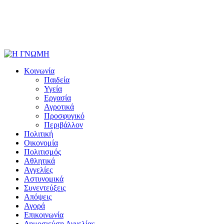
Κοινωνία
Παιδεία
Υγεία
Εργασία
Αγροτικά
Προσφυγικό
Περιβάλλον
Πολιτική
Οικονομία
Πολιτισμός
Αθλητικά
Αγγελίες
Αστυνομικά
Συνεντεύξεις
Απόψεις
Αγορά
Επικοινωνία
Δημοσιεύση Αγγελίας