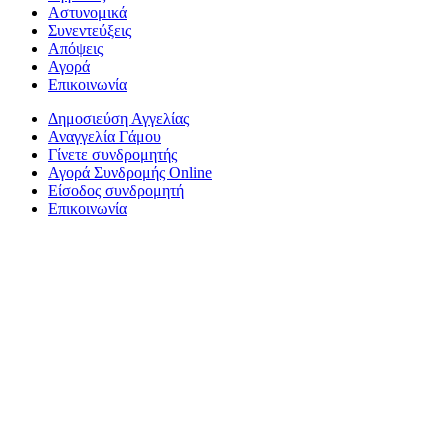
Αστυνομικά
Συνεντεύξεις
Απόψεις
Αγορά
Επικοινωνία
Δημοσιεύση Αγγελίας
Αναγγελία Γάμου
Γίνετε συνδρομητής
Αγορά Συνδρομής Online
Είσοδος συνδρομητή
Επικοινωνία