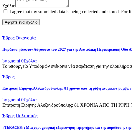
Σχόλιο
I agree that my submitted data is being collected and stored. For f
Έβρος
Οικονομία
Παράταση έως τον Αύγουστο του 2027 για την Ανατολική Περιφερειακή Οδό 
by gnomi
0
Σχόλια
Το υπουργείο Υποδομών ενέκρινε νέα παράταση για την ολοκλήρωσ
Έβρος
Επιτροπή Ειρήνης Αλεξανδρούπολης: 81 χρόνια από τη ρίψη ατομικών βομβών
by gnomi
0
Σχόλια
Επιτροπή Ειρήνης Αλεξανδρούπολης: 81 ΧΡΟΝΙΑ ΑΠΟ ΤΗ Ρ
Έβρος
Πολιτισμός
«ThRACES»: Μια χορογραφική εξερεύνηση της μνήμης και της παράδοσης της