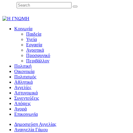
Κοινωνία
Παιδεία
Υγεία
Εργασία
Αγροτικά
Προσφυγικό
Περιβάλλον
Πολιτική
Οικονομία
Πολιτισμός
Αθλητικά
Αγγελίες
Αστυνομικά
Συνεντεύξεις
Απόψεις
Αγορά
Επικοινωνία
Δημοσιεύση Αγγελίας
Αναγγελία Γάμου