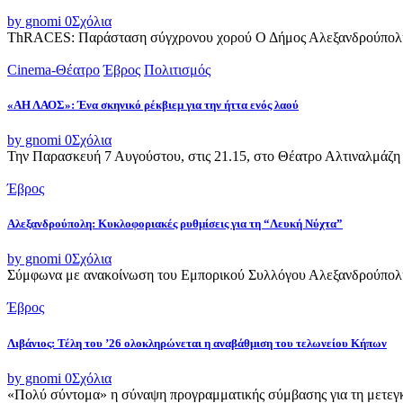
by gnomi
0
Σχόλια
ThRACES: Παράσταση σύγχρονου χορού Ο Δήμος Αλεξανδρούπολης 
Cinema-Θέατρο
Έβρος
Πολιτισμός
«ΑΗ ΛΑΟΣ»: Ένα σκηνικό ρέκβιεμ για την ήττα ενός λαού
by gnomi
0
Σχόλια
Την Παρασκευή 7 Αυγούστου, στις 21.15, στο Θέατρο Αλτιναλμάζη 
Έβρος
Αλεξανδρούπολη: Κυκλοφοριακές ρυθμίσεις για τη “Λευκή Νύχτα”
by gnomi
0
Σχόλια
Σύμφωνα με ανακοίνωση του Εμπορικού Συλλόγου Αλεξανδρούπολης,
Έβρος
Λιβάνιος: Τέλη του ’26 ολοκληρώνεται η αναβάθμιση του τελωνείου Κήπων
by gnomi
0
Σχόλια
«Πολύ σύντομα» η σύναψη προγραμματικής σύμβασης για τη μετεγκ