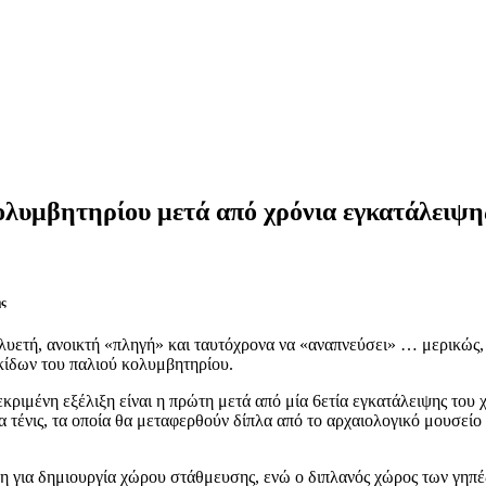
κολυμβητηρίου μετά από χρόνια εγκατάλειψη
ση να μετατραπεί σε χώρο στάθμευσης
λυετή, ανοικτή «πληγή» και ταυτόχρονα να «αναπνεύσει» … μερικώς,
κίδων του παλιού κολυμβητηρίου.
κριμένη εξέλιξη είναι η πρώτη μετά από μία 6ετία εγκατάλειψης του
α τένις, τα οποία θα μεταφερθούν δίπλα από το αρχαιολογικό μουσεί
η για δημιουργία χώρου στάθμευσης, ενώ ο διπλανός χώρος των γηπέδ