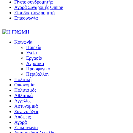
Γίνετε συνδρομητής
Αγορά Συνδρομής Online
Είσοδος συνδρομητή
Επικοινωνία
Κοινωνία
Παιδεία
Υγεία
Εργασία
Αγροτικά
Προσφυγικό
Περιβάλλον
Πολιτική
Οικονομία
Πολιτισμός
Αθλητικά
Αγγελίες
Αστυνομικά
Συνεντεύξεις
Απόψεις
Αγορά
Επικοινωνία
Δημοσιεύση Αγγελίας