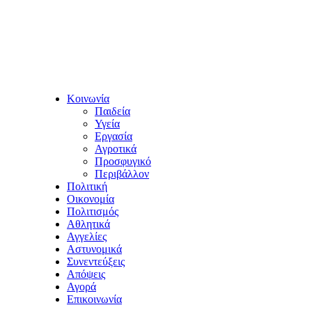
Κοινωνία
Παιδεία
Υγεία
Εργασία
Αγροτικά
Προσφυγικό
Περιβάλλον
Πολιτική
Οικονομία
Πολιτισμός
Αθλητικά
Αγγελίες
Αστυνομικά
Συνεντεύξεις
Απόψεις
Αγορά
Επικοινωνία