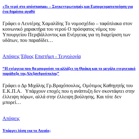
«Το νερό στο απόσπασμα» – Συγκεντρωτισμός και Εμπορευματοποίηση για
ένα δημόσιο αγαθό
Γράφει ο Λευτέρης Χαμαλίδης Το νομοσχέδιο – ταφόπλακα στον
κοινωνικό χαρακτήρα του νερού Ο πρόσφατος νόμος του
Υπουργείου Περιβάλλοντος και Ενέργειας για τη διαχείριση των
υδάτων, που παραδίδει…
Απόψεις
Έβρος
Επιστήμη - Τεχνολογία
“Η ενέργεια που θα μπορούσε να αλλάξει τη Θράκη και το μεγάλο ενεργειακό
παράδοξο της Αλεξανδρούπολης”
Γράφει ο Δρ Μιχάλης Γρ.Βραχόπουλος, Ομότιμος Καθηγητής του
Ε.Κ.Π.Α. Υπάρχουν εποχές που η ανάπτυξη δεν σκοντάφτει στην
έλλειψη πόρων, αλλά στην έλλειψη βούλησης. Και τότε δεν
μπορεί…
Απόψεις
Υπάρχει λύση για το Αιγαίο;