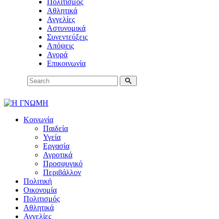
Πολιτισμός
Αθλητικά
Αγγελίες
Αστυνομικά
Συνεντεύξεις
Απόψεις
Αγορά
Επικοινωνία
Κοινωνία
Παιδεία
Υγεία
Εργασία
Αγροτικά
Προσφυγικό
Περιβάλλον
Πολιτική
Οικονομία
Πολιτισμός
Αθλητικά
Αγγελίες