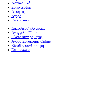
Αστυνομικά
Συνεντεύξεις
Απόψεις
Αγορά
Επικοινωνία
Δημοσιεύση Αγγελίας
Αναγγελία Γάμου
Γίνετε συνδρομητής
Αγορά Συνδρομής Online
Είσοδος συνδρομητή
Επικοινωνία