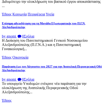
Διδυμότειχο την ολοκλήρωση του βασικού έργου αποκατάστασης
...
Έβρος
Κοινωνία
Περιφέρεια
Υγεία
Επίσημη αδειοδότηση για τη Μονάδα Εξωσωματικής του Π.Γ.Ν.
Αλεξανδρούπολης
by gnomi
0
Σχόλια
Η Διοίκηση του Πανεπιστημιακού Γενικού Νοσοκομείου
Αλεξανδρούπολης (Π.Γ.Ν.Α.) και η Πανεπιστημιακή
Γυναικολογική...
Έβρος
Οικονομία
Παράταση έως τον Αύγουστο του 2027 για την Ανατολική Περιφερειακή Οδό
Αλεξανδρούπολης
by gnomi
0
Σχόλια
Το υπουργείο Υποδομών ενέκρινε νέα παράταση για την
ολοκλήρωση της Ανατολικής Περιφερειακής Οδού
Αλεξανδρούπολης...
Έβρος