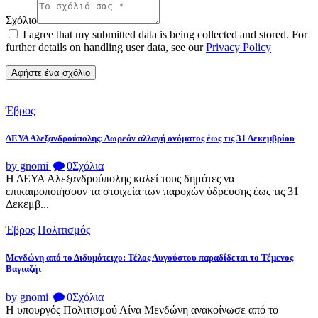
Σχόλιο
I agree that my submitted data is being collected and stored. For
further details on handling user data, see our
Privacy Policy
Έβρος
ΔΕΥΑ Αλεξανδρούπολης: Δωρεάν αλλαγή ονόματος έως τις 31 Δεκεμβρίου
by gnomi
0
Σχόλια
Η ΔΕΥΑ Αλεξανδρούπολης καλεί τους δημότες να
επικαιροποιήσουν τα στοιχεία των παροχών ύδρευσης έως τις 31
Δεκεμβ...
Έβρος
Πολιτισμός
Μενδώνη από το Διδυμότειχο: Τέλος Αυγούστου παραδίδεται το Τέμενος
Βαγιαζήτ
by gnomi
0
Σχόλια
Η υπουργός Πολιτισμού Λίνα Μενδώνη ανακοίνωσε από το