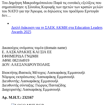
Του Δημήτρη Μακροδημόπουλου Παρά τις ευνοϊκές εξελίξεις που
σηματοδότησε η Σύνοδος Κορυφής των ηγετών των κρατών μελών
του ΝΑΤΟ για την Άγκυρα, οι δηλώσεις του προέδρου Ερντογάν
δεν…
Διπλή διάκριση για τη ΣΑΕΚ ΑΚΜΗ στα Education Leaders
Awards 2025
Δικαιούχος ονόματος τομέα (domain name)
Ε. ΛΑΣΚΑΡΑΚΗΣ ΚΑΙ ΣΙΑ ΕΕ
ΕΦΗΜΕΡΙΔΑ ΓΝΩΜΗ
ΑΦΜ: 082164919
ΔΟΥ: ΑΛΕΞΑΝΔΡΟΥΠΟΛΗΣ
Ιδιοκτήτης-Βασικός Μέτοχος: Λασκαράκης Εμμανουήλ
Νόμιμος εκπρόσωπος: Λασκαράκης Εμμανουήλ
Διευθυντής: Λασκαράκης Εμμανουήλ
Διευθυντής σύνταξης: Γιώργος Πανταζίδης
Διαχειριστής: Λασκαράκης Εμμανουήλ
Αρ. Μ.Η.Τ.: 232167