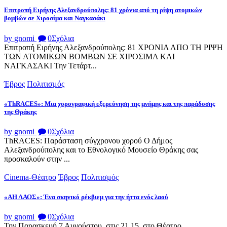
Επιτροπή Ειρήνης Αλεξανδρούπολης: 81 χρόνια από τη ρίψη ατομικών
βομβών σε Χιροσίμα και Ναγκασάκι
by gnomi
0
Σχόλια
Επιτροπή Ειρήνης Αλεξανδρούπολης: 81 ΧΡΟΝΙΑ ΑΠΟ ΤΗ ΡΙΨΗ
ΤΩΝ ΑΤΟΜΙΚΩΝ ΒΟΜΒΩΝ ΣΕ ΧΙΡΟΣΙΜΑ ΚΑΙ
ΝΑΓΚΑΣΑΚΙ Την Τετάρτ...
Έβρος
Πολιτισμός
«ThRACES»: Μια χορογραφική εξερεύνηση της μνήμης και της παράδοσης
της Θράκης
by gnomi
0
Σχόλια
ThRACES: Παράσταση σύγχρονου χορού Ο Δήμος
Αλεξανδρούπολης και το Εθνολογικό Μουσείο Θράκης σας
προσκαλούν στην ...
Cinema-Θέατρο
Έβρος
Πολιτισμός
«ΑΗ ΛΑΟΣ»: Ένα σκηνικό ρέκβιεμ για την ήττα ενός λαού
by gnomi
0
Σχόλια
Την Παρασκευή 7 Αυγούστου, στις 21.15, στο Θέατρο