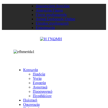
Δημοσιεύση Αγγελίας
Αναγγελία Γάμου
Γίνετε συνδρομητής
Αγορά Συνδρομής Online
Είσοδος συνδρομητή
Επικοινωνία
Κοινωνία
Παιδεία
Υγεία
Εργασία
Αγροτικά
Προσφυγικό
Περιβάλλον
Πολιτική
Οικονομία