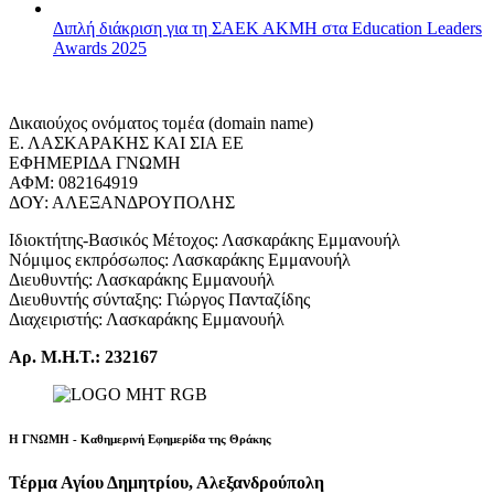
Διπλή διάκριση για τη ΣΑΕΚ ΑΚΜΗ στα Education Leaders
Awards 2025
Δικαιούχος ονόματος τομέα (domain name)
Ε. ΛΑΣΚΑΡΑΚΗΣ ΚΑΙ ΣΙΑ ΕΕ
ΕΦΗΜΕΡΙΔΑ ΓΝΩΜΗ
ΑΦΜ: 082164919
ΔΟΥ: ΑΛΕΞΑΝΔΡΟΥΠΟΛΗΣ
Ιδιοκτήτης-Βασικός Μέτοχος: Λασκαράκης Εμμανουήλ
Νόμιμος εκπρόσωπος: Λασκαράκης Εμμανουήλ
Διευθυντής: Λασκαράκης Εμμανουήλ
Διευθυντής σύνταξης: Γιώργος Πανταζίδης
Διαχειριστής: Λασκαράκης Εμμανουήλ
Αρ. Μ.Η.Τ.: 232167
Η ΓΝΩΜΗ - Καθημερινή Εφημερίδα της Θράκης
Τέρμα Αγίου Δημητρίου, Αλεξανδρούπολη