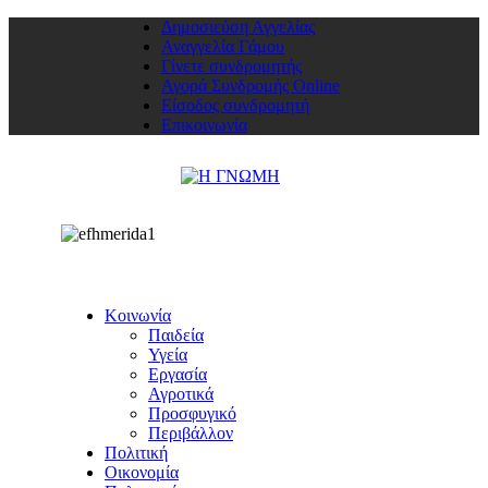
Δημοσιεύση Αγγελίας
Αναγγελία Γάμου
Γίνετε συνδρομητής
Αγορά Συνδρομής Online
Είσοδος συνδρομητή
Επικοινωνία
Κοινωνία
Παιδεία
Υγεία
Εργασία
Αγροτικά
Προσφυγικό
Περιβάλλον
Πολιτική
Οικονομία