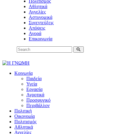
Πολιτισμός
Αθλητικά
Αγγελίες
Αστυνομικά
Συνεντεύξεις
Απόψεις
Αγορά
Επικοινωνία
Κοινωνία
Παιδεία
Υγεία
Εργασία
Αγροτικά
Προσφυγικό
Περιβάλλον
Πολιτική
Οικονομία
Πολιτισμός
Αθλητικά
Αγγελίες