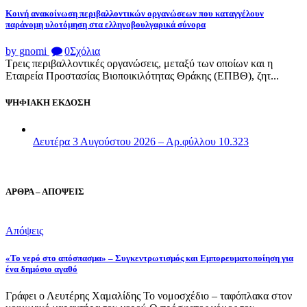
Κοινή ανακοίνωση περιβαλλοντικών οργανώσεων που καταγγέλουν
παράνομη υλοτόμηση στα ελληνοβουλγαρικά σύνορα
by gnomi
0
Σχόλια
Τρεις περιβαλλοντικές οργανώσεις, μεταξύ των οποίων και η
Εταιρεία Προστασίας Βιοποικιλότητας Θράκης (ΕΠΒΘ), ζητ...
ΨΗΦΙΑΚΗ ΕΚΔΟΣΗ
Δευτέρα 3 Αυγούστου 2026 – Αρ.φύλλου 10.323
ΑΡΘΡΑ – ΑΠΟΨΕΙΣ
Απόψεις
«Το νερό στο απόσπασμα» – Συγκεντρωτισμός και Εμπορευματοποίηση για
ένα δημόσιο αγαθό
Γράφει ο Λευτέρης Χαμαλίδης Το νομοσχέδιο – ταφόπλακα στον