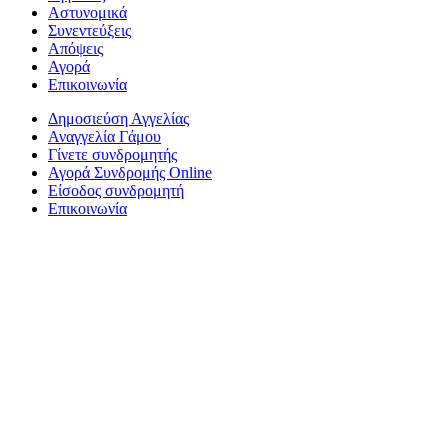
Αστυνομικά
Συνεντεύξεις
Απόψεις
Αγορά
Επικοινωνία
Δημοσιεύση Αγγελίας
Αναγγελία Γάμου
Γίνετε συνδρομητής
Αγορά Συνδρομής Online
Είσοδος συνδρομητή
Επικοινωνία