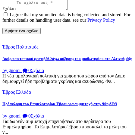
Σχόλιο
I agree that my submitted data is being collected and stored. For
further details on handling user data, see our
Privacy Policy
Έβρος
Πολιτισμός
Ακύρωση τοπικού φεστιβάλ λόγω αύξησης του μισθωτηρίου στο Αλτιναλμάζη
by gnomi
0
Σχόλια
Η νέα τιμολογιακή πολιτική για χρήση του χώρου από τον Δήμο
δημιουργεί ήδη προβλήματα γκρίνιες και ακυρώσεις. Φε...
Έβρος
Ελλάδα
Πρόσκληση του Επιμελητηρίου Έβρου για συμμετοχή στην 90η ΔΕΘ
by gnomi
0
Σχόλια
Για δωρεάν συμμετοχή επιχειρήσεων στο περίπτερο του
Επιμελητηρίου Το Επιμελητήριο Έβρου προσκαλεί τα μέλη του
ν...