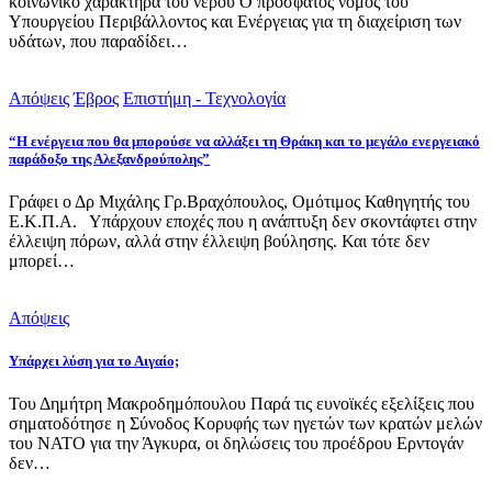
κοινωνικό χαρακτήρα του νερού Ο πρόσφατος νόμος του
Υπουργείου Περιβάλλοντος και Ενέργειας για τη διαχείριση των
υδάτων, που παραδίδει…
Απόψεις
Έβρος
Επιστήμη - Τεχνολογία
“Η ενέργεια που θα μπορούσε να αλλάξει τη Θράκη και το μεγάλο ενεργειακό
παράδοξο της Αλεξανδρούπολης”
Γράφει ο Δρ Μιχάλης Γρ.Βραχόπουλος, Ομότιμος Καθηγητής του
Ε.Κ.Π.Α. Υπάρχουν εποχές που η ανάπτυξη δεν σκοντάφτει στην
έλλειψη πόρων, αλλά στην έλλειψη βούλησης. Και τότε δεν
μπορεί…
Απόψεις
Υπάρχει λύση για το Αιγαίο;
Του Δημήτρη Μακροδημόπουλου Παρά τις ευνοϊκές εξελίξεις που
σηματοδότησε η Σύνοδος Κορυφής των ηγετών των κρατών μελών
του ΝΑΤΟ για την Άγκυρα, οι δηλώσεις του προέδρου Ερντογάν
δεν…