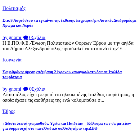
Πολιτισμός
Στις 9 Αυγούστου τα εγκαίνια της έκθεσης ζωγραφικής «Αστικές Διαδρομές με
Χρώμα και Νερό»
by gnomi
0
Σχόλια
Η Ε.ΠΟ.Φ.Ε.-Ένωση Πολιτιστικών Φορέων Έβρου με την αιγίδα
του Δήμου Αλεξανδρούπολης προσκαλεί να το κοινό στην Έ...
Κοινωνία
Σαμοθράκη: άμεση επέμβαση 21χρονου ναυαγοσώστη έσωσε Ιταλίδα
τουρίστρια
by gnomi
0
Σχόλια
Αίσιο τέλος είχε η περιπέτεια ηλικιωμένης Ιταλίδας τουρίστριας, η
οποία έχασε τις αισθήσεις της ενώ κολυμπούσε σ...
Έβρος
«Δώστε λεφτά για μισθούς, Υγεία και Παιδεία» – Κάλεσμα των σωματείων
για συμμετοχή στο πανελλαδικό συλλαλητήριο της ΔΕΘ