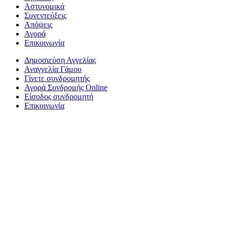
Αστυνομικά
Συνεντεύξεις
Απόψεις
Αγορά
Επικοινωνία
Δημοσιεύση Αγγελίας
Αναγγελία Γάμου
Γίνετε συνδρομητής
Αγορά Συνδρομής Online
Είσοδος συνδρομητή
Επικοινωνία