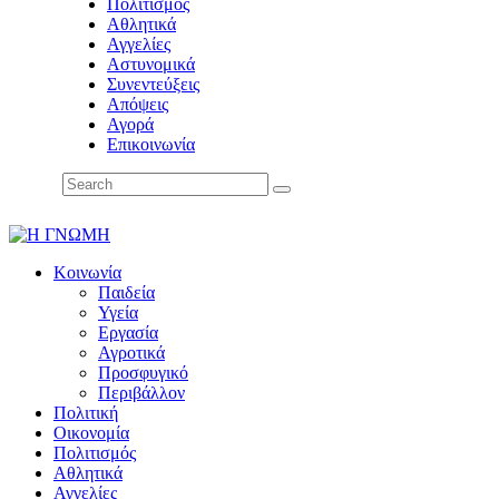
Πολιτισμός
Αθλητικά
Αγγελίες
Αστυνομικά
Συνεντεύξεις
Απόψεις
Αγορά
Επικοινωνία
Κοινωνία
Παιδεία
Υγεία
Εργασία
Αγροτικά
Προσφυγικό
Περιβάλλον
Πολιτική
Οικονομία
Πολιτισμός
Αθλητικά
Αγγελίες