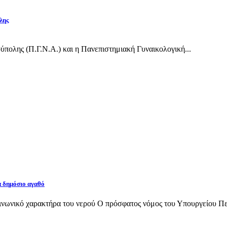
λης
πολης (Π.Γ.Ν.Α.) και η Πανεπιστημιακή Γυναικολογική...
α δημόσιο αγαθό
νωνικό χαρακτήρα του νερού Ο πρόσφατος νόμος του Υπουργείου Περι