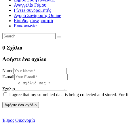
Αναγγελία Γάμου
Γίνετε συνδρομητής
Αγορά Συνδρομής Online
Είσοδος συνδρομητή
Επικοινωνία
0 Σχόλιο
Αφήστε ένα σχόλιο
Name
E-mail
Σχόλιο
I agree that my submitted data is being collected and stored. For f
Έβρος
Οικονομία