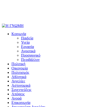
Κοινωνία
Παιδεία
Υγεία
Εργασία
Αγροτικά
Προσφυγικό
Περιβάλλον
Πολιτική
Οικονομία
Πολιτισμός
Αθλητικά
Αγγελίες
Αστυνομικά
Συνεντεύξεις
Απόψεις
Αγορά
Επικοινωνία
Δημοσιεύση Αγγελίας