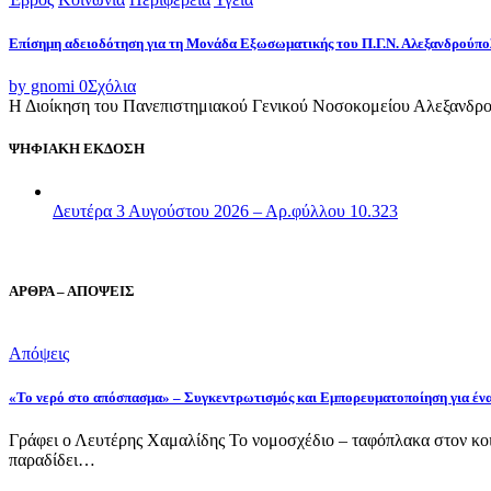
Επίσημη αδειοδότηση για τη Μονάδα Εξωσωματικής του Π.Γ.Ν. Αλεξανδρούπο
by gnomi
0
Σχόλια
Η Διοίκηση του Πανεπιστημιακού Γενικού Νοσοκομείου Αλεξανδρού
ΨΗΦΙΑΚΗ ΕΚΔΟΣΗ
Δευτέρα 3 Αυγούστου 2026 – Αρ.φύλλου 10.323
ΑΡΘΡΑ – ΑΠΟΨΕΙΣ
Απόψεις
«Το νερό στο απόσπασμα» – Συγκεντρωτισμός και Εμπορευματοποίηση για έν
Γράφει ο Λευτέρης Χαμαλίδης Το νομοσχέδιο – ταφόπλακα στον κοι
παραδίδει…