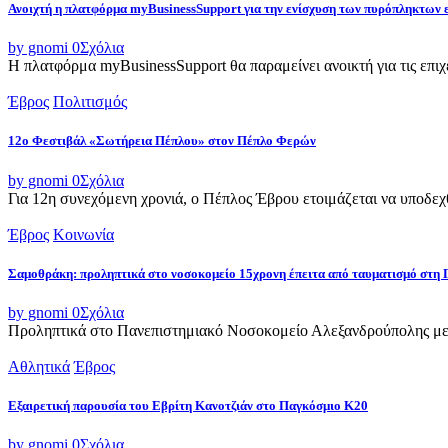
Ανοιχτή η πλατφόρμα myBusinessSupport για την ενίσχυση των πυρόπληκτων
by gnomi
0
Σχόλια
Η πλατφόρμα myBusinessSupport θα παραμείνει ανοικτή για τις επιχει
Έβρος
Πολιτισμός
12ο Φεστιβάλ «Σωτήρεια Πέπλου» στον Πέπλο Φερών
by gnomi
0
Σχόλια
Για 12η συνεχόμενη χρονιά, ο Πέπλος Έβρου ετοιμάζεται να υποδεχθ
Έβρος
Κοινωνία
Σαμοθράκη: προληπτικά στο νοσοκομείο 15χρονη έπειτα από ταυματισμό στη 
by gnomi
0
Σχόλια
Προληπτικά στο Πανεπιστημιακό Νοσοκομείο Αλεξανδρούπολης μετ
Αθλητικά
Έβρος
Εξαιρετική παρουσία του Εβρίτη Κανοτζιάν στο Παγκόσμιο Κ20
by gnomi
0
Σχόλια