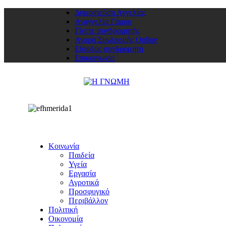
Δημοσιεύση Αγγελίας
Αναγγελία Γάμου
Γίνετε συνδρομητής
Αγορά Συνδρομής Online
Είσοδος συνδρομητή
Επικοινωνία
Κοινωνία
Παιδεία
Υγεία
Εργασία
Αγροτικά
Προσφυγικό
Περιβάλλον
Πολιτική
Οικονομία