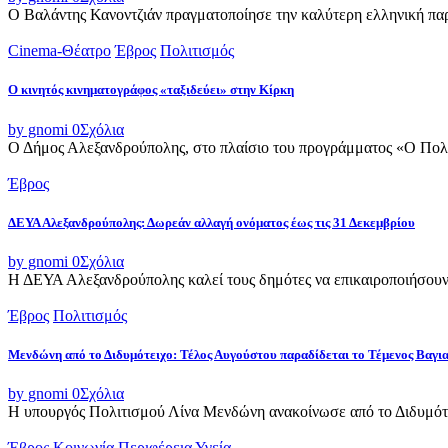
Ο Βαλάντης Κανοντζιάν πραγματοποίησε την καλύτερη ελληνική παρο
Cinema-Θέατρο
Έβρος
Πολιτισμός
Ο κινητός κινηματογράφος «ταξιδεύει» στην Κίρκη
by gnomi
0
Σχόλια
Ο Δήμος Αλεξανδρούπολης, στο πλαίσιο του προγράμματος «Ο Πολιτι
Έβρος
ΔΕΥΑ Αλεξανδρούπολης: Δωρεάν αλλαγή ονόματος έως τις 31 Δεκεμβρίου
by gnomi
0
Σχόλια
Η ΔΕΥΑ Αλεξανδρούπολης καλεί τους δημότες να επικαιροποιήσουν τ
Έβρος
Πολιτισμός
Μενδώνη από το Διδυμότειχο: Τέλος Αυγούστου παραδίδεται το Τέμενος Βαγι
by gnomi
0
Σχόλια
Η υπουργός Πολιτισμού Λίνα Μενδώνη ανακοίνωσε από το Διδυμότε
Έβρος
Κοινωνία
Περιφέρεια
Υγεία