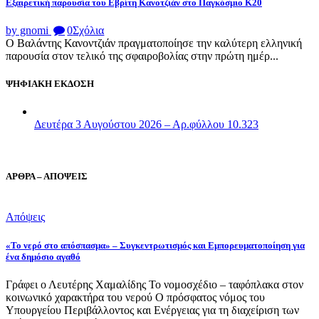
Εξαιρετική παρουσία του Εβρίτη Κανοτζιάν στο Παγκόσμιο Κ20
by gnomi
0
Σχόλια
Ο Βαλάντης Κανοντζιάν πραγματοποίησε την καλύτερη ελληνική
παρουσία στον τελικό της σφαιροβολίας στην πρώτη ημέρ...
ΨΗΦΙΑΚΗ ΕΚΔΟΣΗ
Δευτέρα 3 Αυγούστου 2026 – Αρ.φύλλου 10.323
ΑΡΘΡΑ – ΑΠΟΨΕΙΣ
Απόψεις
«Το νερό στο απόσπασμα» – Συγκεντρωτισμός και Εμπορευματοποίηση για
ένα δημόσιο αγαθό
Γράφει ο Λευτέρης Χαμαλίδης Το νομοσχέδιο – ταφόπλακα στον
κοινωνικό χαρακτήρα του νερού Ο πρόσφατος νόμος του
Υπουργείου Περιβάλλοντος και Ενέργειας για τη διαχείριση των