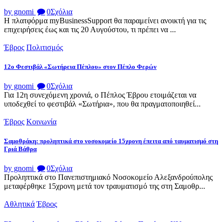
by gnomi
0
Σχόλια
Η πλατφόρμα myBusinessSupport θα παραμείνει ανοικτή για τις
επιχειρήσεις έως και τις 20 Αυγούστου, τι πρέπει να ...
Έβρος
Πολιτισμός
12ο Φεστιβάλ «Σωτήρεια Πέπλου» στον Πέπλο Φερών
by gnomi
0
Σχόλια
Για 12η συνεχόμενη χρονιά, ο Πέπλος Έβρου ετοιμάζεται να
υποδεχθεί το φεστιβάλ «Σωτήρια», που θα πραγματοποιηθεί...
Έβρος
Κοινωνία
Σαμοθράκη: προληπτικά στο νοσοκομείο 15χρονη έπειτα από ταυματισμό στη
Γριά Βάθρα
by gnomi
0
Σχόλια
Προληπτικά στο Πανεπιστημιακό Νοσοκομείο Αλεξανδρούπολης
μεταφέρθηκε 15χρονη μετά τον τραυματισμό της στη Σαμοθρ...
Αθλητικά
Έβρος