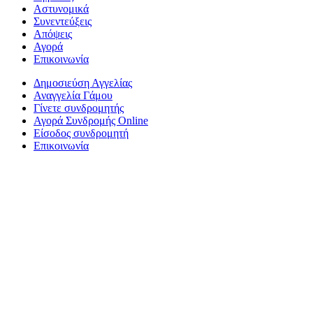
Αστυνομικά
Συνεντεύξεις
Απόψεις
Αγορά
Επικοινωνία
Δημοσιεύση Αγγελίας
Αναγγελία Γάμου
Γίνετε συνδρομητής
Αγορά Συνδρομής Online
Είσοδος συνδρομητή
Επικοινωνία