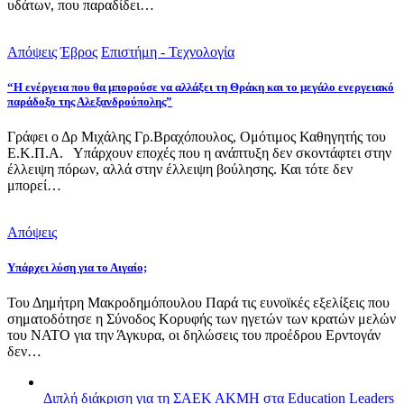
υδάτων, που παραδίδει…
Απόψεις
Έβρος
Επιστήμη - Τεχνολογία
“Η ενέργεια που θα μπορούσε να αλλάξει τη Θράκη και το μεγάλο ενεργειακό
παράδοξο της Αλεξανδρούπολης”
Γράφει ο Δρ Μιχάλης Γρ.Βραχόπουλος, Ομότιμος Καθηγητής του
Ε.Κ.Π.Α. Υπάρχουν εποχές που η ανάπτυξη δεν σκοντάφτει στην
έλλειψη πόρων, αλλά στην έλλειψη βούλησης. Και τότε δεν
μπορεί…
Απόψεις
Υπάρχει λύση για το Αιγαίο;
Του Δημήτρη Μακροδημόπουλου Παρά τις ευνοϊκές εξελίξεις που
σηματοδότησε η Σύνοδος Κορυφής των ηγετών των κρατών μελών
του ΝΑΤΟ για την Άγκυρα, οι δηλώσεις του προέδρου Ερντογάν
δεν…
Διπλή διάκριση για τη ΣΑΕΚ ΑΚΜΗ στα Education Leaders