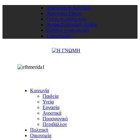
Δημοσιεύση Αγγελίας
Αναγγελία Γάμου
Γίνετε συνδρομητής
Αγορά Συνδρομής Online
Είσοδος συνδρομητή
Επικοινωνία
Κοινωνία
Παιδεία
Υγεία
Εργασία
Αγροτικά
Προσφυγικό
Περιβάλλον
Πολιτική
Οικονομία