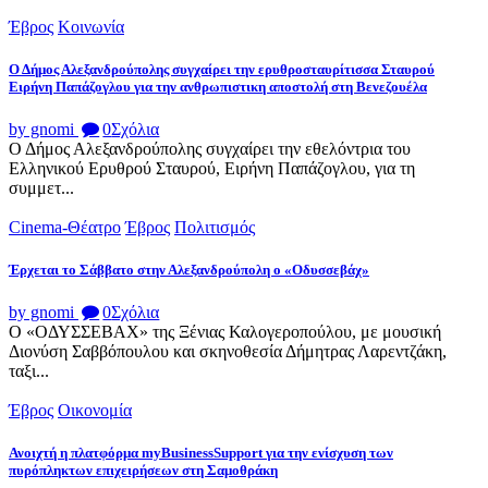
Έβρος
Κοινωνία
Ο Δήμος Αλεξανδρούπολης συγχαίρει την ερυθροσταυρίτισσα Σταυρού
Ειρήνη Παπάζογλου για την ανθρωπιστικη αποστολή στη Βενεζουέλα
by gnomi
0
Σχόλια
Ο Δήμος Αλεξανδρούπολης συγχαίρει την εθελόντρια του
Ελληνικού Ερυθρού Σταυρού, Ειρήνη Παπάζογλου, για τη
συμμετ...
Cinema-Θέατρο
Έβρος
Πολιτισμός
Έρχεται το Σάββατο στην Αλεξανδρούπολη ο «Οδυσσεβάχ»
by gnomi
0
Σχόλια
Ο «ΟΔΥΣΣΕΒΑΧ» της Ξένιας Καλογεροπούλου, με μουσική
Διονύση Σαββόπουλου και σκηνοθεσία Δήμητρας Λαρεντζάκη,
ταξι...
Έβρος
Οικονομία
Ανοιχτή η πλατφόρμα myBusinessSupport για την ενίσχυση των
πυρόπληκτων επιχειρήσεων στη Σαμοθράκη