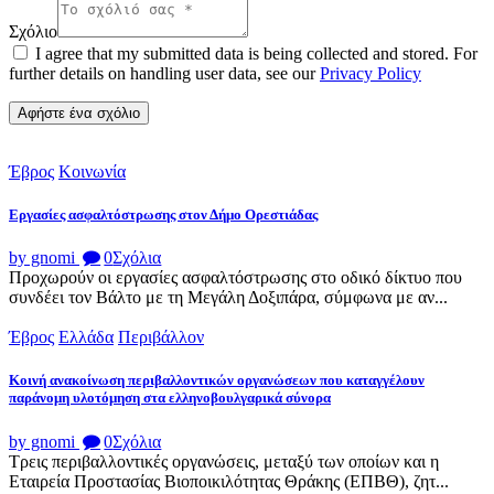
Σχόλιο
I agree that my submitted data is being collected and stored. For
further details on handling user data, see our
Privacy Policy
Έβρος
Κοινωνία
Εργασίες ασφαλτόστρωσης στον Δήμο Ορεστιάδας
by gnomi
0
Σχόλια
Προχωρούν οι εργασίες ασφαλτόστρωσης στο οδικό δίκτυο που
συνδέει τον Βάλτο με τη Μεγάλη Δοξιπάρα, σύμφωνα με αν...
Έβρος
Ελλάδα
Περιβάλλον
Κοινή ανακοίνωση περιβαλλοντικών οργανώσεων που καταγγέλουν
παράνομη υλοτόμηση στα ελληνοβουλγαρικά σύνορα
by gnomi
0
Σχόλια
Τρεις περιβαλλοντικές οργανώσεις, μεταξύ των οποίων και η
Εταιρεία Προστασίας Βιοποικιλότητας Θράκης (ΕΠΒΘ), ζητ...