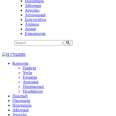
Πολιτισμός
Αθλητικά
Αγγελίες
Αστυνομικά
Συνεντεύξεις
Απόψεις
Αγορά
Επικοινωνία
Κοινωνία
Παιδεία
Υγεία
Εργασία
Αγροτικά
Προσφυγικό
Περιβάλλον
Πολιτική
Οικονομία
Πολιτισμός
Αθλητικά
Αγγελίες