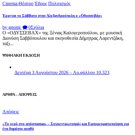
Cinema-Θέατρο
Έβρος
Πολιτισμός
Έρχεται το Σάββατο στην Αλεξανδρούπολη ο «Οδυσσεβάχ»
by gnomi
0
Σχόλια
Ο «ΟΔΥΣΣΕΒΑΧ» της Ξένιας Καλογεροπούλου, με μουσική
Διονύση Σαββόπουλου και σκηνοθεσία Δήμητρας Λαρεντζάκη,
ταξι...
ΨΗΦΙΑΚΗ ΕΚΔΟΣΗ
Δευτέρα 3 Αυγούστου 2026 – Αρ.φύλλου 10.323
ΑΡΘΡΑ – ΑΠΟΨΕΙΣ
Απόψεις
«Το νερό στο απόσπασμα» – Συγκεντρωτισμός και Εμπορευματοποίηση για
ένα δημόσιο αγαθό