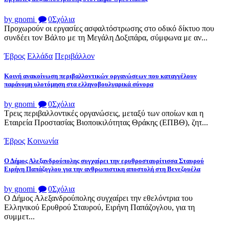
by gnomi
0
Σχόλια
Προχωρούν οι εργασίες ασφαλτόστρωσης στο οδικό δίκτυο που
συνδέει τον Βάλτο με τη Μεγάλη Δοξιπάρα, σύμφωνα με αν...
Έβρος
Ελλάδα
Περιβάλλον
Κοινή ανακοίνωση περιβαλλοντικών οργανώσεων που καταγγέλουν
παράνομη υλοτόμηση στα ελληνοβουλγαρικά σύνορα
by gnomi
0
Σχόλια
Τρεις περιβαλλοντικές οργανώσεις, μεταξύ των οποίων και η
Εταιρεία Προστασίας Βιοποικιλότητας Θράκης (ΕΠΒΘ), ζητ...
Έβρος
Κοινωνία
Ο Δήμος Αλεξανδρούπολης συγχαίρει την ερυθροσταυρίτισσα Σταυρού
Ειρήνη Παπάζογλου για την ανθρωπιστικη αποστολή στη Βενεζουέλα
by gnomi
0
Σχόλια
Ο Δήμος Αλεξανδρούπολης συγχαίρει την εθελόντρια του
Ελληνικού Ερυθρού Σταυρού, Ειρήνη Παπάζογλου, για τη
συμμετ...