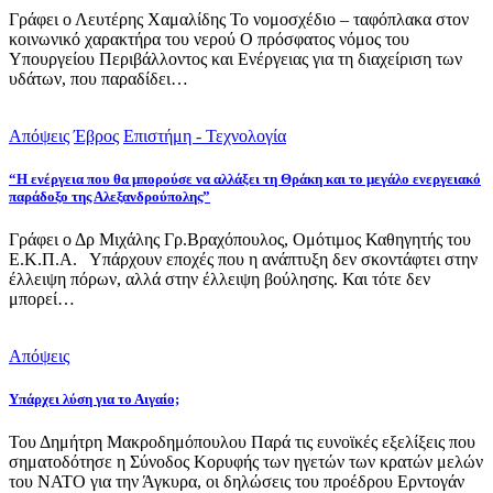
Γράφει ο Λευτέρης Χαμαλίδης Το νομοσχέδιο – ταφόπλακα στον
κοινωνικό χαρακτήρα του νερού Ο πρόσφατος νόμος του
Υπουργείου Περιβάλλοντος και Ενέργειας για τη διαχείριση των
υδάτων, που παραδίδει…
Απόψεις
Έβρος
Επιστήμη - Τεχνολογία
“Η ενέργεια που θα μπορούσε να αλλάξει τη Θράκη και το μεγάλο ενεργειακό
παράδοξο της Αλεξανδρούπολης”
Γράφει ο Δρ Μιχάλης Γρ.Βραχόπουλος, Ομότιμος Καθηγητής του
Ε.Κ.Π.Α. Υπάρχουν εποχές που η ανάπτυξη δεν σκοντάφτει στην
έλλειψη πόρων, αλλά στην έλλειψη βούλησης. Και τότε δεν
μπορεί…
Απόψεις
Υπάρχει λύση για το Αιγαίο;
Του Δημήτρη Μακροδημόπουλου Παρά τις ευνοϊκές εξελίξεις που
σηματοδότησε η Σύνοδος Κορυφής των ηγετών των κρατών μελών
του ΝΑΤΟ για την Άγκυρα, οι δηλώσεις του προέδρου Ερντογάν