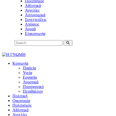
Πολιτισμός
Αθλητικά
Αγγελίες
Αστυνομικά
Συνεντεύξεις
Απόψεις
Αγορά
Επικοινωνία
Κοινωνία
Παιδεία
Υγεία
Εργασία
Αγροτικά
Προσφυγικό
Περιβάλλον
Πολιτική
Οικονομία
Πολιτισμός
Αθλητικά
Αγγελίες