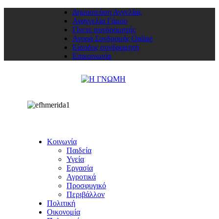
Δημοσιεύση Αγγελίας
Αναγγελία Γάμου
Γίνετε συνδρομητής
Αγορά Συνδρομής Online
Είσοδος συνδρομητή
Επικοινωνία
Κοινωνία
Παιδεία
Υγεία
Εργασία
Αγροτικά
Προσφυγικό
Περιβάλλον
Πολιτική
Οικονομία