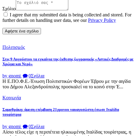
Σχόλιο
I agree that my submitted data is being collected and stored. For
further details on handling user data, see our
Privacy Policy
Πολιτισμός
Στις 9 Αυγούστου τα εγκαίνια της έκθεσης ζωγραφικής «Αστικές Διαδρομές με
Χρώμα και Νερό»
by gnomi
0
Σχόλια
Η Ε.ΠΟ.Φ.Ε.-Ένωση Πολιτιστικών Φορέων Έβρου με την αιγίδα
του Δήμου Αλεξανδρούπολης προσκαλεί να το κοινό στην Έ...
Κοινωνία
Σαμοθράκη: άμεση επέμβαση 21χρονου ναυαγοσώστη έσωσε Ιταλίδα
τουρίστρια
by gnomi
0
Σχόλια
Αίσιο τέλος είχε η περιπέτεια ηλικιωμένης Ιταλίδας τουρίστριας, η