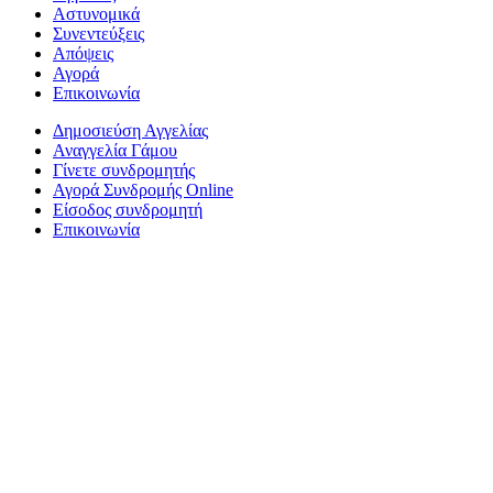
Αστυνομικά
Συνεντεύξεις
Απόψεις
Αγορά
Επικοινωνία
Δημοσιεύση Αγγελίας
Αναγγελία Γάμου
Γίνετε συνδρομητής
Αγορά Συνδρομής Online
Είσοδος συνδρομητή
Επικοινωνία