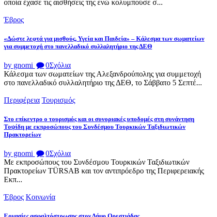
οποία έχασε τις αισθήσεις της ενώ κολυμπούσε σ...
Έβρος
«Δώστε λεφτά για μισθούς, Υγεία και Παιδεία» – Κάλεσμα των σωματείων
για συμμετοχή στο πανελλαδικό συλλαλητήριο της ΔΕΘ
by gnomi
0
Σχόλια
Κάλεσμα των σωματείων της Αλεξανδρούπολης για συμμετοχή
στο πανελλαδικό συλλαλητήριο της ΔΕΘ, το Σάββατο 5 Σεπτέ...
Περιφέρεια
Τουρισμός
Στο επίκεντρο ο τουρισμός και οι συνοριακές υποδομές στη συνάντηση
Τοψίδη με εκπροσώπους του Συνδέσμου Τουρκικών Ταξιδιωτικών
Πρακτορείων
by gnomi
0
Σχόλια
Με εκπροσώπους του Συνδέσμου Τουρκικών Ταξιδιωτικών
Πρακτορείων TÜRSAB και τον αντιπρόεδρο της Περιφερειακής
Εκπ...
Έβρος
Κοινωνία
Εργασίες ασφαλτόστρωσης στον Δήμο Ορεστιάδας