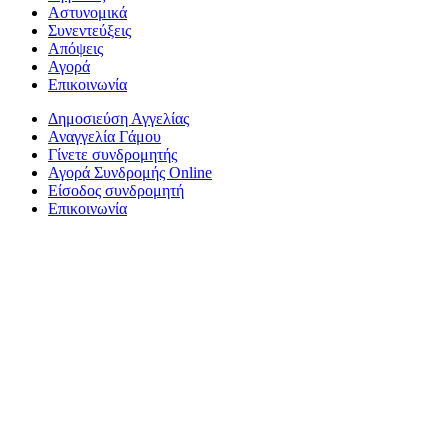
Αστυνομικά
Συνεντεύξεις
Απόψεις
Αγορά
Επικοινωνία
Δημοσιεύση Αγγελίας
Αναγγελία Γάμου
Γίνετε συνδρομητής
Αγορά Συνδρομής Online
Είσοδος συνδρομητή
Επικοινωνία