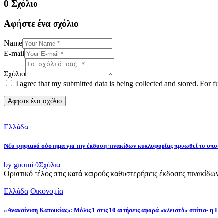
0 Σχόλιο
Αφήστε ένα σχόλιο
Name
E-mail
Σχόλιο
I agree that my submitted data is being collected and stored. For f
Ελλάδα
Νέο ψηφιακό σύστημα για την έκδοση πινακίδων κυκλοφορίας προωθεί το υ
by gnomi
0
Σχόλια
Οριστικό τέλος στις κατά καιρούς καθυστερήσεις έκδοσης πινακίδω
Ελλάδα
Οικονομία
«Ανακαίνιση Κατοικίας»: Μόλις 1 στις 10 αιτήσεις αφορά «κλειστά» σπίτια- η