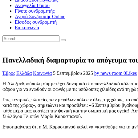
Αναγγελία Γάμου
Γίνετε συνδρομητής
Αγορά Συνδρομής Online
Είσοδος συνδρομητή
Επικοινωνία
Πανελλαδική διαμαρτυρία το απόγευμα το
Έβρος
Ελλάδα
Κοινωνία
5 Σεπτεμβρίου 2025
by news-room
0
Likes
Η Αλεξανδρούπολη συμμετέχει δυναμικά στο πανελλαδικό κάλεσμα τ
φάρου για να ενωθούν οι φωνές με τις υπόλοιπες χιλιάδες ανά τη χώ
Στις κεντρικές πλατείες των μεγάλων πόλεων όλης της χώρας, το α
κατά της χώρας», σημειώνει και προσθέτει: «6 Σεπτεμβρίου βγαίνου
κάθε μέρα μας κοστίζει την ψυχική και την σωματική μας υγεία! Α
Συλλόγου Τεμπών Μαρία Καρυστιανού.
Επισημαίνεται ότι η Μ. Καρυστιανού καλεί να «κινηθούμε για τη 