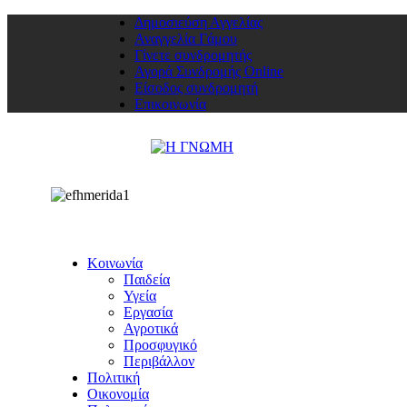
Δημοσιεύση Αγγελίας
Αναγγελία Γάμου
Γίνετε συνδρομητής
Αγορά Συνδρομής Online
Είσοδος συνδρομητή
Επικοινωνία
Κοινωνία
Παιδεία
Υγεία
Εργασία
Αγροτικά
Προσφυγικό
Περιβάλλον
Πολιτική
Οικονομία