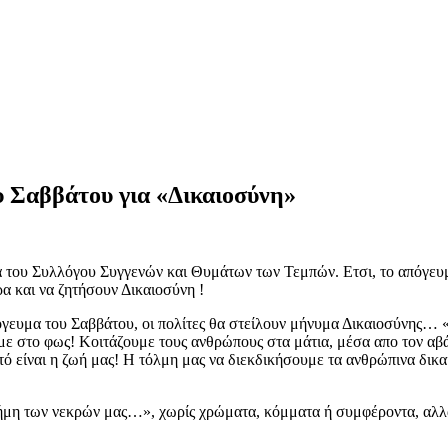
υ Σαββάτου για «Δικαιοσύνη»
ου Συλλόγου Συγγενών και Θυμάτων των Τεμπών. Ετσι, το απόγευμα 
ρα και να ζητήσουν Δικαιοσύνη !
πόγευμα του Σαββάτου, οι πολίτες θα στείλουν μήνυμα Δικαιοσύνης…
με στο φως! Κοιτάζουμε τους ανθρώπους στα μάτια, μέσα απο τον αβά
υτό είναι η ζωή μας! Η τόλμη μας να διεκδικήσουμε τα ανθρώπινα δι
μνήμη των νεκρών μας…», χωρίς χρώματα, κόμματα ή συμφέροντα, αλλ