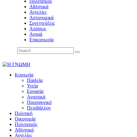
Πολιτισμός
Αθλητικά
Αγγελίες
Αστυνομικά
Συνεντεύξεις
Απόψεις
Αγορά
Επικοινωνία
Κοινωνία
Παιδεία
Υγεία
Εργασία
Αγροτικά
Προσφυγικό
Περιβάλλον
Πολιτική
Οικονομία
Πολιτισμός
Αθλητικά
Αγγελίες