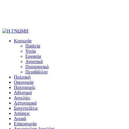
Κοινωνία
Παιδεία
Υγεία
Εργασία
Αγροτικά
Προσφυγικό
Περιβάλλον
Πολιτική
Οικονομία
Πολιτισμός
Αθλητικά
Αγγελίες
Αστυνομικά
Συνεντεύξεις
Απόψεις
Αγορά
Επικοινωνία
Δημοσιεύση Αγγελίας