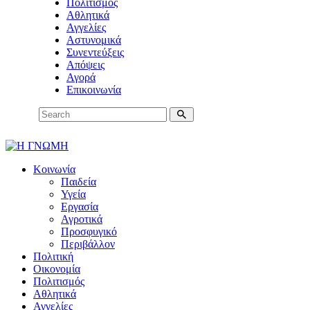
Πολιτισμός
Αθλητικά
Αγγελίες
Αστυνομικά
Συνεντεύξεις
Απόψεις
Αγορά
Επικοινωνία
Κοινωνία
Παιδεία
Υγεία
Εργασία
Αγροτικά
Προσφυγικό
Περιβάλλον
Πολιτική
Οικονομία
Πολιτισμός
Αθλητικά
Αγγελίες