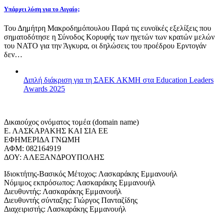
Υπάρχει λύση για το Αιγαίο;
Του Δημήτρη Μακροδημόπουλου Παρά τις ευνοϊκές εξελίξεις που
σηματοδότησε η Σύνοδος Κορυφής των ηγετών των κρατών μελών
του ΝΑΤΟ για την Άγκυρα, οι δηλώσεις του προέδρου Ερντογάν
δεν…
Διπλή διάκριση για τη ΣΑΕΚ ΑΚΜΗ στα Education Leaders
Awards 2025
Δικαιούχος ονόματος τομέα (domain name)
Ε. ΛΑΣΚΑΡΑΚΗΣ ΚΑΙ ΣΙΑ ΕΕ
ΕΦΗΜΕΡΙΔΑ ΓΝΩΜΗ
ΑΦΜ: 082164919
ΔΟΥ: ΑΛΕΞΑΝΔΡΟΥΠΟΛΗΣ
Ιδιοκτήτης-Βασικός Μέτοχος: Λασκαράκης Εμμανουήλ
Νόμιμος εκπρόσωπος: Λασκαράκης Εμμανουήλ
Διευθυντής: Λασκαράκης Εμμανουήλ
Διευθυντής σύνταξης: Γιώργος Πανταζίδης
Διαχειριστής: Λασκαράκης Εμμανουήλ