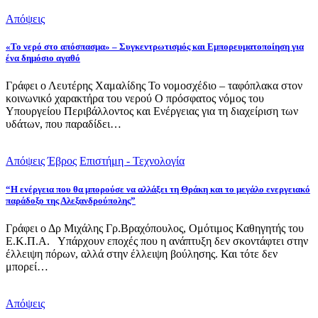
Απόψεις
«Το νερό στο απόσπασμα» – Συγκεντρωτισμός και Εμπορευματοποίηση για
ένα δημόσιο αγαθό
Γράφει ο Λευτέρης Χαμαλίδης Το νομοσχέδιο – ταφόπλακα στον
κοινωνικό χαρακτήρα του νερού Ο πρόσφατος νόμος του
Υπουργείου Περιβάλλοντος και Ενέργειας για τη διαχείριση των
υδάτων, που παραδίδει…
Απόψεις
Έβρος
Επιστήμη - Τεχνολογία
“Η ενέργεια που θα μπορούσε να αλλάξει τη Θράκη και το μεγάλο ενεργειακό
παράδοξο της Αλεξανδρούπολης”
Γράφει ο Δρ Μιχάλης Γρ.Βραχόπουλος, Ομότιμος Καθηγητής του
Ε.Κ.Π.Α. Υπάρχουν εποχές που η ανάπτυξη δεν σκοντάφτει στην
έλλειψη πόρων, αλλά στην έλλειψη βούλησης. Και τότε δεν
μπορεί…
Απόψεις