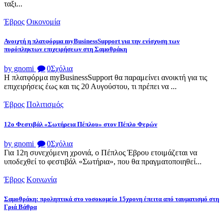
ταξι...
Έβρος
Οικονομία
Ανοιχτή η πλατφόρμα myBusinessSupport για την ενίσχυση των
πυρόπληκτων επιχειρήσεων στη Σαμοθράκη
by gnomi
0
Σχόλια
Η πλατφόρμα myBusinessSupport θα παραμείνει ανοικτή για τις
επιχειρήσεις έως και τις 20 Αυγούστου, τι πρέπει να ...
Έβρος
Πολιτισμός
12ο Φεστιβάλ «Σωτήρεια Πέπλου» στον Πέπλο Φερών
by gnomi
0
Σχόλια
Για 12η συνεχόμενη χρονιά, ο Πέπλος Έβρου ετοιμάζεται να
υποδεχθεί το φεστιβάλ «Σωτήρια», που θα πραγματοποιηθεί...
Έβρος
Κοινωνία
Σαμοθράκη: προληπτικά στο νοσοκομείο 15χρονη έπειτα από ταυματισμό στη
Γριά Βάθρα