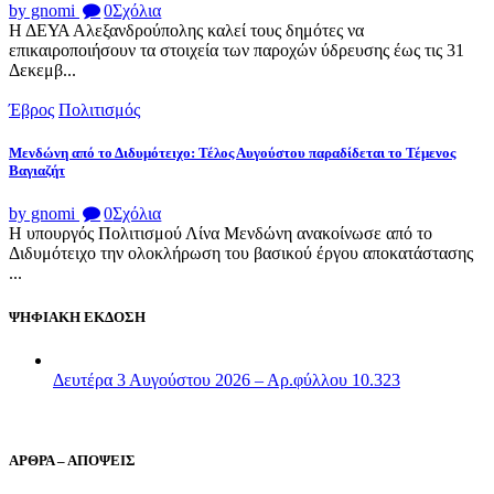
by gnomi
0
Σχόλια
Η ΔΕΥΑ Αλεξανδρούπολης καλεί τους δημότες να
επικαιροποιήσουν τα στοιχεία των παροχών ύδρευσης έως τις 31
Δεκεμβ...
Έβρος
Πολιτισμός
Μενδώνη από το Διδυμότειχο: Τέλος Αυγούστου παραδίδεται το Τέμενος
Βαγιαζήτ
by gnomi
0
Σχόλια
Η υπουργός Πολιτισμού Λίνα Μενδώνη ανακοίνωσε από το
Διδυμότειχο την ολοκλήρωση του βασικού έργου αποκατάστασης
...
ΨΗΦΙΑΚΗ ΕΚΔΟΣΗ
Δευτέρα 3 Αυγούστου 2026 – Αρ.φύλλου 10.323
ΑΡΘΡΑ – ΑΠΟΨΕΙΣ