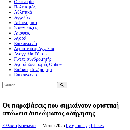
Οικονομία
Πολιτισμός
Αθλητικά
Αγγελίες
Αστυνομικά
Συνεντεύξεις
Απόψεις
Αγορά
Επικοινωνία
Δημοσιεύση Αγγελίας
Αναγγελία Γάμου
Γίνετε συνδρομητής
Αγορά Συνδρομής Online
Είσοδος συνδρομητή
Επικοινωνία
Οι παραβάσεις που σημαίνουν οριστική
απώλεια διπλώματος οδήγησης
Ελλάδα
Κοινωνία
11 Μαΐου 2025
by gnomi
0
Likes