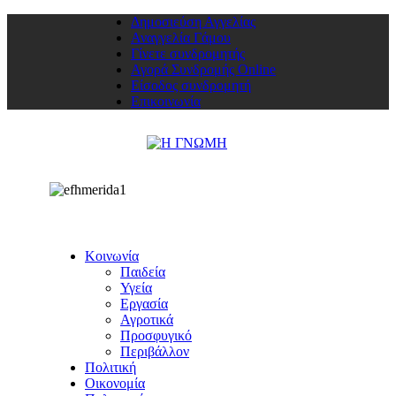
Δημοσιεύση Αγγελίας
Αναγγελία Γάμου
Γίνετε συνδρομητής
Αγορά Συνδρομής Online
Είσοδος συνδρομητή
Επικοινωνία
Κοινωνία
Παιδεία
Υγεία
Εργασία
Αγροτικά
Προσφυγικό
Περιβάλλον
Πολιτική
Οικονομία