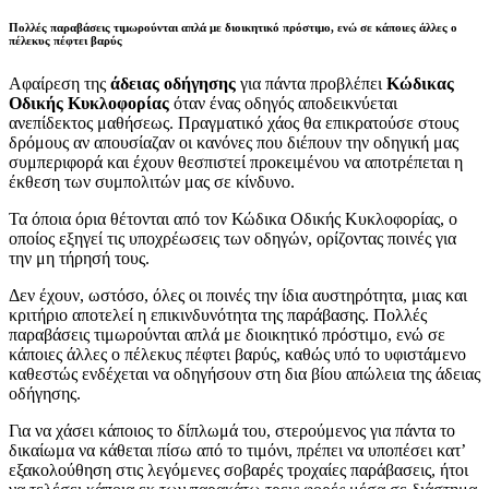
Πολλές παραβάσεις τιμωρούνται απλά με διοικητικό πρόστιμο, ενώ σε κάποιες άλλες ο
πέλεκυς πέφτει βαρύς
Αφαίρεση της
άδειας οδήγησης
για πάντα προβλέπει
Κώδικας
Οδικής Κυκλοφορίας
όταν ένας οδηγός αποδεικνύεται
ανεπίδεκτος μαθήσεως. Πραγματικό χάος θα επικρατούσε στους
δρόμους αν απουσίαζαν οι κανόνες που διέπουν την οδηγική μας
συμπεριφορά και έχουν θεσπιστεί προκειμένου να αποτρέπεται η
έκθεση των συμπολιτών μας σε κίνδυνο.
Τα όποια όρια θέτονται από τον Κώδικα Οδικής Κυκλοφορίας, ο
οποίος εξηγεί τις υποχρέωσεις των οδηγών, ορίζοντας ποινές για
την μη τήρησή τους.
Δεν έχουν, ωστόσο, όλες οι ποινές την ίδια αυστηρότητα, μιας και
κριτήριο αποτελεί η επικινδυνότητα της παράβασης. Πολλές
παραβάσεις τιμωρούνται απλά με διοικητικό πρόστιμο, ενώ σε
κάποιες άλλες ο πέλεκυς πέφτει βαρύς, καθώς υπό το υφιστάμενο
καθεστώς ενδέχεται να οδηγήσουν στη δια βίου απώλεια της άδειας
οδήγησης.
Για να χάσει κάποιος το δίπλωμά του, στερούμενος για πάντα το
δικαίωμα να κάθεται πίσω από το τιμόνι, πρέπει να υποπέσει κατ’
εξακολούθηση στις λεγόμενες σοβαρές τροχαίες παράβασεις, ήτοι