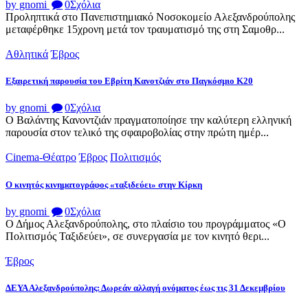
by gnomi
0
Σχόλια
Προληπτικά στο Πανεπιστημιακό Νοσοκομείο Αλεξανδρούπολης
μεταφέρθηκε 15χρονη μετά τον τραυματισμό της στη Σαμοθρ...
Αθλητικά
Έβρος
Εξαιρετική παρουσία του Εβρίτη Κανοτζιάν στο Παγκόσμιο Κ20
by gnomi
0
Σχόλια
Ο Βαλάντης Κανοντζιάν πραγματοποίησε την καλύτερη ελληνική
παρουσία στον τελικό της σφαιροβολίας στην πρώτη ημέρ...
Cinema-Θέατρο
Έβρος
Πολιτισμός
Ο κινητός κινηματογράφος «ταξιδεύει» στην Κίρκη
by gnomi
0
Σχόλια
Ο Δήμος Αλεξανδρούπολης, στο πλαίσιο του προγράμματος «Ο
Πολιτισμός Ταξιδεύει», σε συνεργασία με τον κινητό θερι...
Έβρος
ΔΕΥΑ Αλεξανδρούπολης: Δωρεάν αλλαγή ονόματος έως τις 31 Δεκεμβρίου