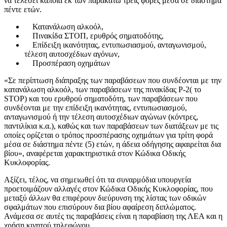
να τελέσει κάποια εκ των παρακάτω τρεις φορές μέσα σε διάστημα
πέντε ετών.
Κατανάλωση αλκοόλ,
Πινακίδα ΣΤΟΠ, ερυθρός σηματοδότης,
Επίδειξη ικανότητας, εντυπωσιασμού, ανταγωνισμού,
τέλεση αυτοσχέδιων αγόνων,
Προσπέραση οχημάτων
«Σε περίπτωση διάπραξης των παραβάσεων που συνδέονται με την
κατανάλωση αλκοόλ, των παραβάσεων της πινακίδας Ρ-2( το
STOP) και του ερυθρού σηματοδότη, των παραβάσεων που
συνδέονται με την επίδειξη ικανότητας, εντυπωσιασμού,
ανταγωνισμού ή την τέλεση αυτοσχέδιων αγώνων (κόντρες,
παντιλίκια κ.α.), καθώς και των παραβάσεων των διατάξεων με τις
οποίες ορίζεται ο τρόπος προσπέρασης οχημάτων για τρίτη φορά
μέσα σε διάστημα πέντε (5) ετών, η άδεια οδήγησης αφαιρείται δια
βίου», αναφέρεται χαρακτηριστικά στον Κώδικα Οδικής
Κυκλοφορίας.
Αξίζει, τέλος, να σημειωθεί ότι τα συναρμόδια υπουργεία
προετοιμάζουν αλλαγές στον Κώδικα Οδικής Κυκλοφορίας, που
μεταξύ άλλων θα επιφέρουν διεύρυνση της λίστας των οδικών
σφαλμάτων που επισύρουν δια βίου αφαίρεση διπλώματος.
Ανάμεσα σε αυτές τις παραβάσεις είναι η παραβίαση της ΛΕΑ και η
χρήση κινητού τηλεφώνου.