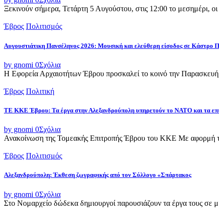
Ξεκινούν σήμερα, Τετάρτη 5 Αυγούστου, στις 12:00 το μεσημέρι, ο
Έβρος
Πολιτισμός
Αυγουστιάτικη Πανσέληνος 2026: Μουσική και ελεύθερη είσοδος σε Κάστρο 
by gnomi
0
Σχόλια
Η Εφορεία Αρχαιοτήτων Έβρου προσκαλεί το κοινό την Παρασκευή 
Έβρος
Πολιτική
ΤΕ ΚΚΕ Έβρου: Τα έργα στην Αλεξανδρούπολη υπηρετούν το ΝΑΤΟ και τα επ
by gnomi
0
Σχόλια
Ανακοίνωση της Τομεακής Επιτροπής Έβρου του ΚΚΕ Με αφορμή τ
Έβρος
Πολιτισμός
Αλεξανδρούπολη: Έκθεση ζωγραφικής από τον Σύλλογο «Σπάρτακος
by gnomi
0
Σχόλια
Στο Νομαρχείο δώδεκα δημιουργοί παρουσιάζουν τα έργα τους σε μια