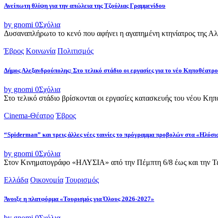
Ανείπωτη θλίψη για την απώλεια της Τζούλιας Γραμμενίδου
by gnomi
0
Σχόλια
Δυσαναπλήρωτο το κενό που αφήνει η αγαπημένη κτηνίατρος της Αλεξ
Έβρος
Κοινωνία
Πολιτισμός
Δήμος Αλεξανδρούπολης: Στο τελικό στάδιο οι εργασίες για το νέο Κηποθέατρο
by gnomi
0
Σχόλια
Στο τελικό στάδιο βρίσκονται οι εργασίες κατασκευής του νέου Κ
Cinema-Θέατρο
Έβρος
“Spiderman” και τρεις άλλες νέες ταινίες το πρόγραμμα προβολών στα «Ηλύσι
by gnomi
0
Σχόλια
Στον Κινηματογράφο «ΗΛΥΣΙΑ» από την Πέμπτη 6/8 έως και την Τετ
Ελλάδα
Οικονομία
Τουρισμός
Άνοιξε η πλατφόρμα «Τουρισμός για Όλους 2026-2027»
by gnomi
0
Σχόλια