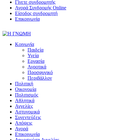
Γίνετε συνδρομητής
Αγορά Συνδρομής Online
Είσοδος συνδρομητή
Επικοινωνία
Κοινωνία
Παιδεία
Υγεία
Εργασία
Αγροτικά
Προσφυγικό
Περιβάλλον
Πολιτική
Οικονομία
Πολιτισμός
Αθλητικά
Αγγελίες
Αστυνομικά
Συνεντεύξεις
Απόψεις
Αγορά
Επικοινωνία
Δημοσιεύση Αγγελίας