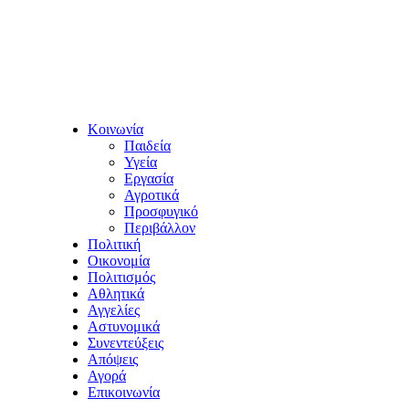
Κοινωνία
Παιδεία
Υγεία
Εργασία
Αγροτικά
Προσφυγικό
Περιβάλλον
Πολιτική
Οικονομία
Πολιτισμός
Αθλητικά
Αγγελίες
Αστυνομικά
Συνεντεύξεις
Απόψεις
Αγορά
Επικοινωνία