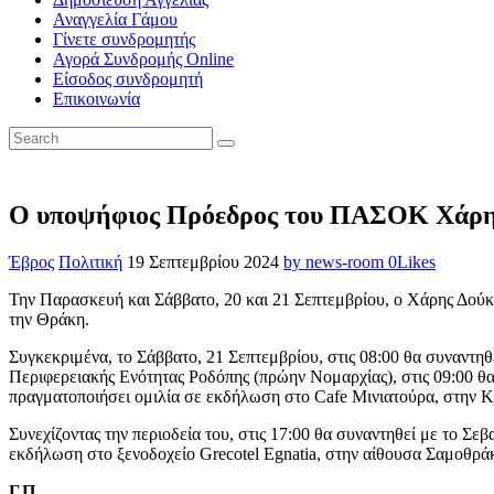
Αναγγελία Γάμου
Γίνετε συνδρομητής
Αγορά Συνδρομής Online
Είσοδος συνδρομητή
Επικοινωνία
Ο υποψήφιος Πρόεδρος του ΠΑΣΟΚ Χά
Έβρος
Πολιτική
19 Σεπτεμβρίου 2024
by news-room
0
Likes
Την Παρασκευή και Σάββατο, 20 και 21 Σεπτεμβρίου, ο Χάρης Δούκ
την Θράκη.
Συγκεκριμένα, το Σάββατο, 21 Σεπτεμβρίου, στις 08:00 θα συναντ
Περιφερειακής Ενότητας Ροδόπης (πρώην Νομαρχίας), στις 09:00 θα
πραγματοποιήσει ομιλία σε εκδήλωση στο Cafe Μινιατούρα, στην Κ
Συνεχίζοντας την περιοδεία του, στις 17:00 θα συναντηθεί με το
εκδήλωση στο ξενοδοχείο Grecotel Egnatia, στην αίθουσα Σαμοθράκ
Γ.Π.