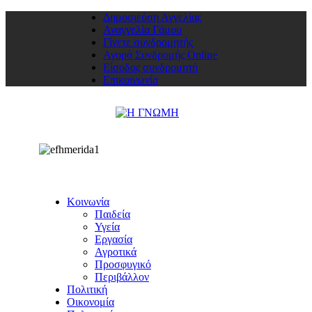
Δημοσιεύση Αγγελίας
Αναγγελία Γάμου
Γίνετε συνδρομητής
Αγορά Συνδρομής Online
Είσοδος συνδρομητή
Επικοινωνία
Κοινωνία
Παιδεία
Υγεία
Εργασία
Αγροτικά
Προσφυγικό
Περιβάλλον
Πολιτική
Οικονομία