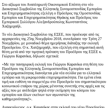
Στο αξίωμα του Αναπληρωτή Οικονομικού Επόπτη στο νέο
Διοικητικό Συμβούλιο της Ελληνικής Συνομοσπονδίας Εμπορίου
και Επιχειρηματικότητας εξελέγη ο Πρόεδρος της Ομοσπονδίας
Εμπορίου και Επιχειρηματικότητας Θράκης και Πρόεδρος του
Εμπορικού Συλλόγου Αλεξανδρούπολης Κωνσταντίνος
Χαζημιχαήλ.
Το νέο Διοικητικό Συμβούλιο της ΕΣΕΕ, που προέκυψε από τις
αρχαιρεσίες της 25ης Νοεμβρίου 2018, συνεδρίασε την Τρίτη 27
Νοεμβρίου, με μοναδικό θέμα ημερήσιας διάταξης την εκλογή
Προεδρείου. Ο κ. Χατζημιχαήλ, που εξελέγη στη σημαντική αυτή
θέση μετά από την τιμητική πρόταση του Προέδρου της ΕΣΕΕ κ.
Γιώργου Καρανίκα, δήλωσε σχετικά:
«Με την πανηγυρική εκλογή του Γιώργου Καρανίκα στη θέση του
Προέδρου της Ελληνικής Συνομοσπονδίας Εμπορίου και
Επιχειρηματικότητας διανοίγεται μία νέα σελίδα για το ελληνικό
εμπόριο και τη μικρομεσαία επιχειρηματικότητα. Για εμένα είναι
τιμή και ευθύνη να συμμετέχω στο Προεδρείο του σημαντικότερου
κοινωνικού εταίρου της χώρας μένοντας συνεπής στις αρχές και τις
αξίες που με ανέδειξαν ψηλά στην εκτίμηση του κόσμου του
εμπορίου και όλων εκείνων των αγωνιστών της
καθημερινότητας!».
Αναφερόμενος, ο κ. Καρανίκας στην εκλογή του νέου Προεδρείου