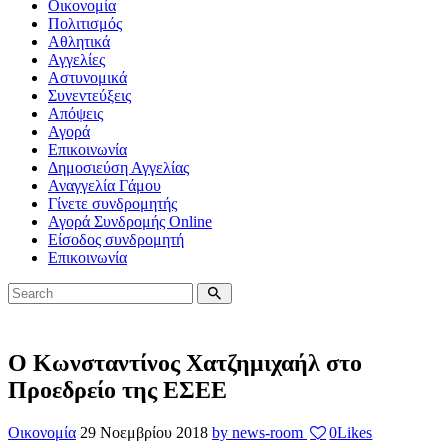
Οικονομία
Πολιτισμός
Αθλητικά
Αγγελίες
Αστυνομικά
Συνεντεύξεις
Απόψεις
Αγορά
Επικοινωνία
Δημοσιεύση Αγγελίας
Αναγγελία Γάμου
Γίνετε συνδρομητής
Αγορά Συνδρομής Online
Είσοδος συνδρομητή
Επικοινωνία
O Κωνσταντίνος Χατζημιχαήλ στο
Προεδρείο της ΕΣΕΕ
Οικονομία
29 Νοεμβρίου 2018
by news-room
0
Likes