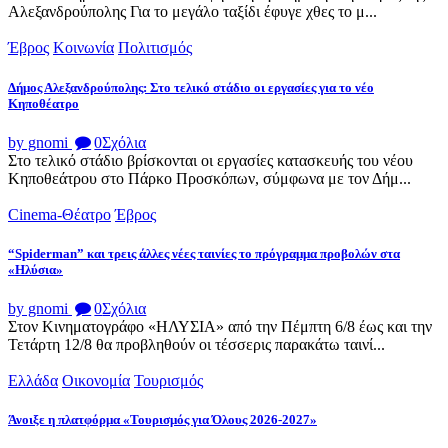
Αλεξανδρούπολης Για το μεγάλο ταξίδι έφυγε χθες το μ...
Έβρος
Κοινωνία
Πολιτισμός
Δήμος Αλεξανδρούπολης: Στο τελικό στάδιο οι εργασίες για το νέο
Κηποθέατρο
by gnomi
0
Σχόλια
Στο τελικό στάδιο βρίσκονται οι εργασίες κατασκευής του νέου
Κηποθεάτρου στο Πάρκο Προσκόπων, σύμφωνα με τον Δήμ...
Cinema-Θέατρο
Έβρος
“Spiderman” και τρεις άλλες νέες ταινίες το πρόγραμμα προβολών στα
«Ηλύσια»
by gnomi
0
Σχόλια
Στον Κινηματογράφο «ΗΛΥΣΙΑ» από την Πέμπτη 6/8 έως και την
Τετάρτη 12/8 θα προβληθούν οι τέσσερις παρακάτω ταινί...
Ελλάδα
Οικονομία
Τουρισμός
Άνοιξε η πλατφόρμα «Τουρισμός για Όλους 2026-2027»