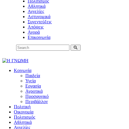
Πολιτισμός
Αθλητικά
Αγγελίες
Αστυνομικά
Συνεντεύξεις
Απόψεις
Αγορά
Επικοινωνία
Κοινωνία
Παιδεία
Υγεία
Εργασία
Αγροτικά
Προσφυγικό
Περιβάλλον
Πολιτική
Οικονομία
Πολιτισμός
Αθλητικά
Αγγελίες