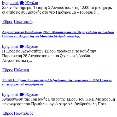
by gnomi
0
Σχόλια
Ξεκινούν σήμερα, Τετάρτη 5 Αυγούστου, στις 12:00 το μεσημέρι,
οι αιτήσεις συμμετοχής στο νέο Πρόγραμμα «Τουρισμό...
Έβρος
Πολιτισμός
Αυγουστιάτικη Πανσέληνος 2026: Μουσική και ελεύθερη είσοδος σε Κάστρο
Πυθίου και Αρχαιολογικό Μουσείο Αλεξανδρούπολης
by gnomi
0
Σχόλια
Η Εφορεία Αρχαιοτήτων Έβρου προσκαλεί το κοινό την
Παρασκευή 28 Αυγούστου σε μια ξεχωριστή βραδιά
Αυγουστιάτικης...
Έβρος
Πολιτική
ΤΕ ΚΚΕ Έβρου: Τα έργα στην Αλεξανδρούπολη υπηρετούν το ΝΑΤΟ και τα
επιχειρηματικά συμφέροντα
by gnomi
0
Σχόλια
Ανακοίνωση της Τομεακής Επιτροπής Έβρου του ΚΚΕ Με αφορμή
τις αναφορές του Πρωθυπουργού στην Αλεξανδρούπολη Πάει...
Έβρος
Πολιτισμός