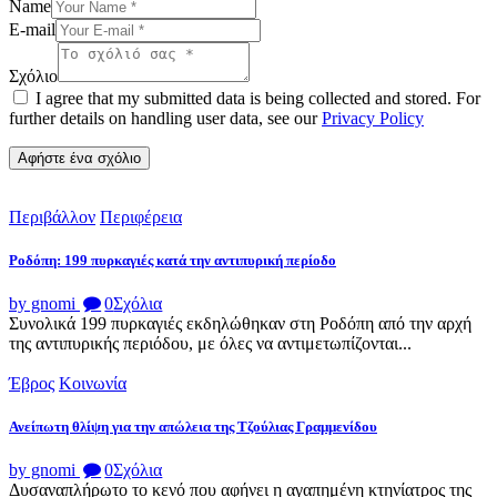
Name
E-mail
Σχόλιο
I agree that my submitted data is being collected and stored. For
further details on handling user data, see our
Privacy Policy
Περιβάλλον
Περιφέρεια
Ροδόπη: 199 πυρκαγιές κατά την αντιπυρική περίοδο
by gnomi
0
Σχόλια
Συνολικά 199 πυρκαγιές εκδηλώθηκαν στη Ροδόπη από την αρχή
της αντιπυρικής περιόδου, με όλες να αντιμετωπίζονται...
Έβρος
Κοινωνία
Ανείπωτη θλίψη για την απώλεια της Τζούλιας Γραμμενίδου
by gnomi
0
Σχόλια
Δυσαναπλήρωτο το κενό που αφήνει η αγαπημένη κτηνίατρος της