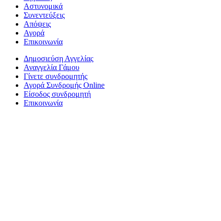
Αστυνομικά
Συνεντεύξεις
Απόψεις
Αγορά
Επικοινωνία
Δημοσιεύση Αγγελίας
Αναγγελία Γάμου
Γίνετε συνδρομητής
Αγορά Συνδρομής Online
Είσοδος συνδρομητή
Επικοινωνία