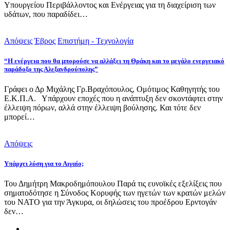
Υπουργείου Περιβάλλοντος και Ενέργειας για τη διαχείριση των
υδάτων, που παραδίδει…
Απόψεις
Έβρος
Επιστήμη - Τεχνολογία
“Η ενέργεια που θα μπορούσε να αλλάξει τη Θράκη και το μεγάλο ενεργειακό
παράδοξο της Αλεξανδρούπολης”
Γράφει ο Δρ Μιχάλης Γρ.Βραχόπουλος, Ομότιμος Καθηγητής του
Ε.Κ.Π.Α. Υπάρχουν εποχές που η ανάπτυξη δεν σκοντάφτει στην
έλλειψη πόρων, αλλά στην έλλειψη βούλησης. Και τότε δεν
μπορεί…
Απόψεις
Υπάρχει λύση για το Αιγαίο;
Του Δημήτρη Μακροδημόπουλου Παρά τις ευνοϊκές εξελίξεις που
σηματοδότησε η Σύνοδος Κορυφής των ηγετών των κρατών μελών
του ΝΑΤΟ για την Άγκυρα, οι δηλώσεις του προέδρου Ερντογάν
δεν…