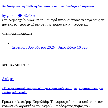
Αλεξανδρούπολη: Έκθεση ζωγραφικής από τον Σύλλογο «Σπάρτακος
by gnomi
0
Σχόλια
Στο Νομαρχείο δώδεκα δημιουργοί παρουσιάζουν τα έργα τους σε
μια έκθεση που αναδεικνύει την ερασιτεχνική καλλιτε...
ΨΗΦΙΑΚΗ ΕΚΔΟΣΗ
Δευτέρα 3 Αυγούστου 2026 – Αρ.φύλλου 10.323
ΑΡΘΡΑ – ΑΠΟΨΕΙΣ
Απόψεις
«Το νερό στο απόσπασμα» – Συγκεντρωτισμός και Εμπορευματοποίηση για
ένα δημόσιο αγαθό
Γράφει ο Λευτέρης Χαμαλίδης Το νομοσχέδιο – ταφόπλακα στον
κοινωνικό χαρακτήρα του νερού Ο πρόσφατος νόμος του