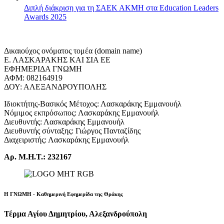
Διπλή διάκριση για τη ΣΑΕΚ ΑΚΜΗ στα Education Leaders
Awards 2025
Δικαιούχος ονόματος τομέα (domain name)
Ε. ΛΑΣΚΑΡΑΚΗΣ ΚΑΙ ΣΙΑ ΕΕ
ΕΦΗΜΕΡΙΔΑ ΓΝΩΜΗ
ΑΦΜ: 082164919
ΔΟΥ: ΑΛΕΞΑΝΔΡΟΥΠΟΛΗΣ
Ιδιοκτήτης-Βασικός Μέτοχος: Λασκαράκης Εμμανουήλ
Νόμιμος εκπρόσωπος: Λασκαράκης Εμμανουήλ
Διευθυντής: Λασκαράκης Εμμανουήλ
Διευθυντής σύνταξης: Γιώργος Πανταζίδης
Διαχειριστής: Λασκαράκης Εμμανουήλ
Αρ. Μ.Η.Τ.: 232167
Η ΓΝΩΜΗ - Καθημερινή Εφημερίδα της Θράκης
Τέρμα Αγίου Δημητρίου, Αλεξανδρούπολη