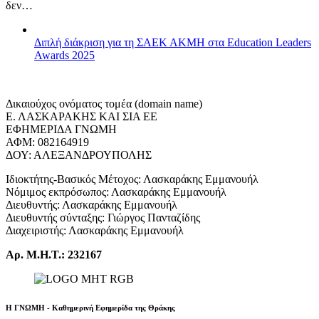
δεν…
Διπλή διάκριση για τη ΣΑΕΚ ΑΚΜΗ στα Education Leaders
Awards 2025
Δικαιούχος ονόματος τομέα (domain name)
Ε. ΛΑΣΚΑΡΑΚΗΣ ΚΑΙ ΣΙΑ ΕΕ
ΕΦΗΜΕΡΙΔΑ ΓΝΩΜΗ
ΑΦΜ: 082164919
ΔΟΥ: ΑΛΕΞΑΝΔΡΟΥΠΟΛΗΣ
Ιδιοκτήτης-Βασικός Μέτοχος: Λασκαράκης Εμμανουήλ
Νόμιμος εκπρόσωπος: Λασκαράκης Εμμανουήλ
Διευθυντής: Λασκαράκης Εμμανουήλ
Διευθυντής σύνταξης: Γιώργος Πανταζίδης
Διαχειριστής: Λασκαράκης Εμμανουήλ
Αρ. Μ.Η.Τ.: 232167
Η ΓΝΩΜΗ - Καθημερινή Εφημερίδα της Θράκης