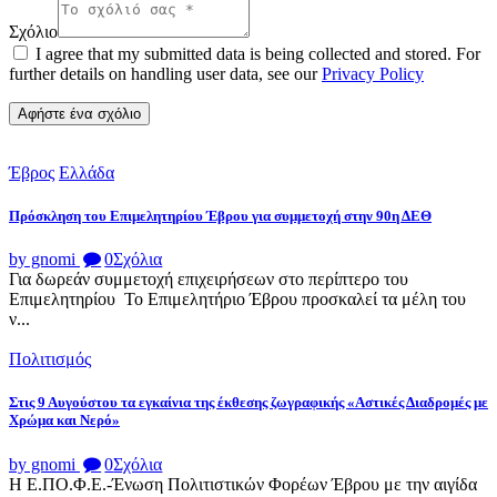
Σχόλιο
I agree that my submitted data is being collected and stored. For
further details on handling user data, see our
Privacy Policy
Έβρος
Ελλάδα
Πρόσκληση του Επιμελητηρίου Έβρου για συμμετοχή στην 90η ΔΕΘ
by gnomi
0
Σχόλια
Για δωρεάν συμμετοχή επιχειρήσεων στο περίπτερο του
Επιμελητηρίου Το Επιμελητήριο Έβρου προσκαλεί τα μέλη του
ν...
Πολιτισμός
Στις 9 Αυγούστου τα εγκαίνια της έκθεσης ζωγραφικής «Αστικές Διαδρομές με
Χρώμα και Νερό»
by gnomi
0
Σχόλια
Η Ε.ΠΟ.Φ.Ε.-Ένωση Πολιτιστικών Φορέων Έβρου με την αιγίδα