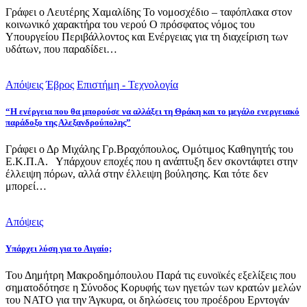
Γράφει ο Λευτέρης Χαμαλίδης Το νομοσχέδιο – ταφόπλακα στον
κοινωνικό χαρακτήρα του νερού Ο πρόσφατος νόμος του
Υπουργείου Περιβάλλοντος και Ενέργειας για τη διαχείριση των
υδάτων, που παραδίδει…
Απόψεις
Έβρος
Επιστήμη - Τεχνολογία
“Η ενέργεια που θα μπορούσε να αλλάξει τη Θράκη και το μεγάλο ενεργειακό
παράδοξο της Αλεξανδρούπολης”
Γράφει ο Δρ Μιχάλης Γρ.Βραχόπουλος, Ομότιμος Καθηγητής του
Ε.Κ.Π.Α. Υπάρχουν εποχές που η ανάπτυξη δεν σκοντάφτει στην
έλλειψη πόρων, αλλά στην έλλειψη βούλησης. Και τότε δεν
μπορεί…
Απόψεις
Υπάρχει λύση για το Αιγαίο;
Του Δημήτρη Μακροδημόπουλου Παρά τις ευνοϊκές εξελίξεις που
σηματοδότησε η Σύνοδος Κορυφής των ηγετών των κρατών μελών
του ΝΑΤΟ για την Άγκυρα, οι δηλώσεις του προέδρου Ερντογάν