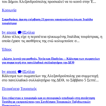
του Δήμου Αλεξανδρούπολης προσκαλεί να το κοινό στην Έ...
Κοινωνία
Σαμοθράκη: άμεση επέμβαση 21χρονου ναυαγοσώστη έσωσε Ιταλίδα
τουρίστρια
by gnomi
0
Σχόλια
Αίσιο τέλος είχε η περιπέτεια ηλικιωμένης Ιταλίδας τουρίστριας, η
οποία έχασε τις αισθήσεις της ενώ κολυμπούσε σ...
Έβρος
«Δώστε λεφτά για μισθούς, Υγεία και Παιδεία» – Κάλεσμα των σωματείων
για συμμετοχή στο πανελλαδικό συλλαλητήριο της ΔΕΘ
by gnomi
0
Σχόλια
Κάλεσμα των σωματείων της Αλεξανδρούπολης για συμμετοχή
στο πανελλαδικό συλλαλητήριο της ΔΕΘ, το Σάββατο 5 Σεπτέ...
Περιφέρεια
Τουρισμός
Στο επίκεντρο ο τουρισμός και οι συνοριακές υποδομές στη συνάντηση
Τοψίδη με εκπροσώπους του Συνδέσμου Τουρκικών Ταξιδιωτικών
Πρακτορείων