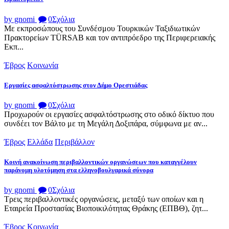
by gnomi
0
Σχόλια
Με εκπροσώπους του Συνδέσμου Τουρκικών Ταξιδιωτικών
Πρακτορείων TÜRSAB και τον αντιπρόεδρο της Περιφερειακής
Εκπ...
Έβρος
Κοινωνία
Εργασίες ασφαλτόστρωσης στον Δήμο Ορεστιάδας
by gnomi
0
Σχόλια
Προχωρούν οι εργασίες ασφαλτόστρωσης στο οδικό δίκτυο που
συνδέει τον Βάλτο με τη Μεγάλη Δοξιπάρα, σύμφωνα με αν...
Έβρος
Ελλάδα
Περιβάλλον
Κοινή ανακοίνωση περιβαλλοντικών οργανώσεων που καταγγέλουν
παράνομη υλοτόμηση στα ελληνοβουλγαρικά σύνορα
by gnomi
0
Σχόλια
Τρεις περιβαλλοντικές οργανώσεις, μεταξύ των οποίων και η
Εταιρεία Προστασίας Βιοποικιλότητας Θράκης (ΕΠΒΘ), ζητ...
Έβρος
Κοινωνία