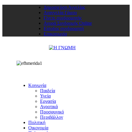
Δημοσιεύση Αγγελίας
Αναγγελία Γάμου
Γίνετε συνδρομητής
Αγορά Συνδρομής Online
Είσοδος συνδρομητή
Επικοινωνία
Κοινωνία
Παιδεία
Υγεία
Εργασία
Αγροτικά
Προσφυγικό
Περιβάλλον
Πολιτική
Οικονομία