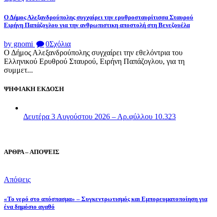
Ο Δήμος Αλεξανδρούπολης συγχαίρει την ερυθροσταυρίτισσα Σταυρού
Ειρήνη Παπάζογλου για την ανθρωπιστικη αποστολή στη Βενεζουέλα
by gnomi
0
Σχόλια
Ο Δήμος Αλεξανδρούπολης συγχαίρει την εθελόντρια του
Ελληνικού Ερυθρού Σταυρού, Ειρήνη Παπάζογλου, για τη
συμμετ...
ΨΗΦΙΑΚΗ ΕΚΔΟΣΗ
Δευτέρα 3 Αυγούστου 2026 – Αρ.φύλλου 10.323
ΑΡΘΡΑ – ΑΠΟΨΕΙΣ
Απόψεις
«Το νερό στο απόσπασμα» – Συγκεντρωτισμός και Εμπορευματοποίηση για
ένα δημόσιο αγαθό