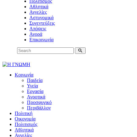
Πολιτισμός
Αθλητικά
Αγγελίες
Αστυνομικά
Συνεντεύξεις
Απόψεις
Αγορά
Επικοινωνία
Κοινωνία
Παιδεία
Υγεία
Εργασία
Αγροτικά
Προσφυγικό
Περιβάλλον
Πολιτική
Οικονομία
Πολιτισμός
Αθλητικά
Αγγελίες