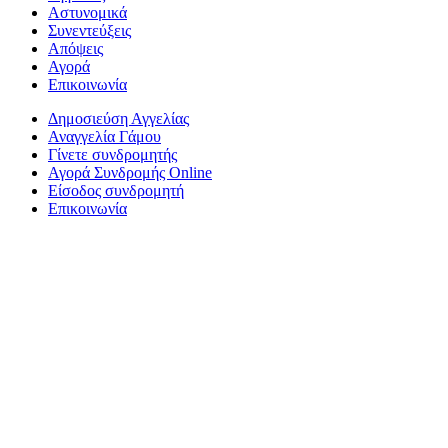
Αστυνομικά
Συνεντεύξεις
Απόψεις
Αγορά
Επικοινωνία
Δημοσιεύση Αγγελίας
Αναγγελία Γάμου
Γίνετε συνδρομητής
Αγορά Συνδρομής Online
Είσοδος συνδρομητή
Επικοινωνία