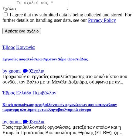
Σχόλιο
I agree that my submitted data is being collected and stored. For
further details on handling user data, see our
Privacy Policy
Έβρος
Κοινωνία
Εργασίες ασφαλτόστρωσης στον Δήμο Ορεστιάδας
by gnomi
0
Σχόλια
Προχωρούν οι εργασίες ασφαλτόστρωσης στο οδικό δίκτυο που
συνδέει τον Βάλτο με τη Μεγάλη Δοξιπάρα, σύμφωνα με αν...
Έβρος
Ελλάδα
Περιβάλλον
Κοινή ανακοίνωση περιβαλλοντικών οργανώσεων που καταγγέλουν
παράνομη υλοτόμηση στα ελληνοβουλγαρικά σύνορα
by gnomi
0
Σχόλια
Τρεις περιβαλλοντικές οργανώσεις, μεταξύ των οποίων και η
Εταιρεία Προστασίας Βιοποικιλότητας Θράκης (ΕΠΒΘ), ζητ...