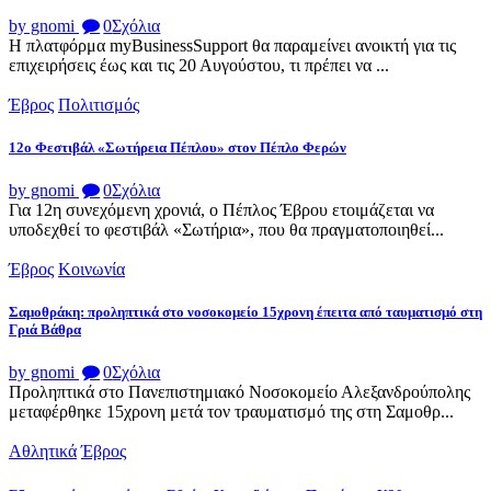
by gnomi
0
Σχόλια
Η πλατφόρμα myBusinessSupport θα παραμείνει ανοικτή για τις
επιχειρήσεις έως και τις 20 Αυγούστου, τι πρέπει να ...
Έβρος
Πολιτισμός
12ο Φεστιβάλ «Σωτήρεια Πέπλου» στον Πέπλο Φερών
by gnomi
0
Σχόλια
Για 12η συνεχόμενη χρονιά, ο Πέπλος Έβρου ετοιμάζεται να
υποδεχθεί το φεστιβάλ «Σωτήρια», που θα πραγματοποιηθεί...
Έβρος
Κοινωνία
Σαμοθράκη: προληπτικά στο νοσοκομείο 15χρονη έπειτα από ταυματισμό στη
Γριά Βάθρα
by gnomi
0
Σχόλια
Προληπτικά στο Πανεπιστημιακό Νοσοκομείο Αλεξανδρούπολης
μεταφέρθηκε 15χρονη μετά τον τραυματισμό της στη Σαμοθρ...
Αθλητικά
Έβρος