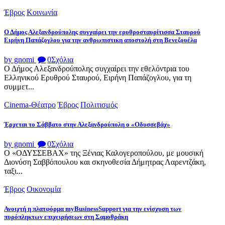
Έβρος
Κοινωνία
Ο Δήμος Αλεξανδρούπολης συγχαίρει την ερυθροσταυρίτισσα Σταυρού
Ειρήνη Παπάζογλου για την ανθρωπιστικη αποστολή στη Βενεζουέλα
by gnomi
0
Σχόλια
Ο Δήμος Αλεξανδρούπολης συγχαίρει την εθελόντρια του
Ελληνικού Ερυθρού Σταυρού, Ειρήνη Παπάζογλου, για τη
συμμετ...
Cinema-Θέατρο
Έβρος
Πολιτισμός
Έρχεται το Σάββατο στην Αλεξανδρούπολη ο «Οδυσσεβάχ»
by gnomi
0
Σχόλια
Ο «ΟΔΥΣΣΕΒΑΧ» της Ξένιας Καλογεροπούλου, με μουσική
Διονύση Σαββόπουλου και σκηνοθεσία Δήμητρας Λαρεντζάκη,
ταξι...
Έβρος
Οικονομία
Ανοιχτή η πλατφόρμα myBusinessSupport για την ενίσχυση των
πυρόπληκτων επιχειρήσεων στη Σαμοθράκη