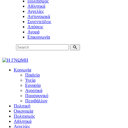
Πολιτισμός
Αθλητικά
Αγγελίες
Αστυνομικά
Συνεντεύξεις
Απόψεις
Αγορά
Επικοινωνία
Κοινωνία
Παιδεία
Υγεία
Εργασία
Αγροτικά
Προσφυγικό
Περιβάλλον
Πολιτική
Οικονομία
Πολιτισμός
Αθλητικά
Αγγελίες