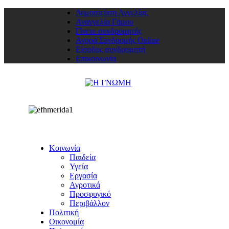
Δημοσιεύση Αγγελίας
Αναγγελία Γάμου
Γίνετε συνδρομητής
Αγορά Συνδρομής Online
Είσοδος συνδρομητή
Επικοινωνία
Κοινωνία
Παιδεία
Υγεία
Εργασία
Αγροτικά
Προσφυγικό
Περιβάλλον
Πολιτική
Οικονομία