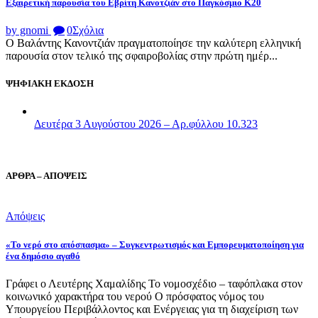
Εξαιρετική παρουσία του Εβρίτη Κανοτζιάν στο Παγκόσμιο Κ20
by gnomi
0
Σχόλια
Ο Βαλάντης Κανοντζιάν πραγματοποίησε την καλύτερη ελληνική
παρουσία στον τελικό της σφαιροβολίας στην πρώτη ημέρ...
ΨΗΦΙΑΚΗ ΕΚΔΟΣΗ
Δευτέρα 3 Αυγούστου 2026 – Αρ.φύλλου 10.323
ΑΡΘΡΑ – ΑΠΟΨΕΙΣ
Απόψεις
«Το νερό στο απόσπασμα» – Συγκεντρωτισμός και Εμπορευματοποίηση για
ένα δημόσιο αγαθό
Γράφει ο Λευτέρης Χαμαλίδης Το νομοσχέδιο – ταφόπλακα στον
κοινωνικό χαρακτήρα του νερού Ο πρόσφατος νόμος του
Υπουργείου Περιβάλλοντος και Ενέργειας για τη διαχείριση των