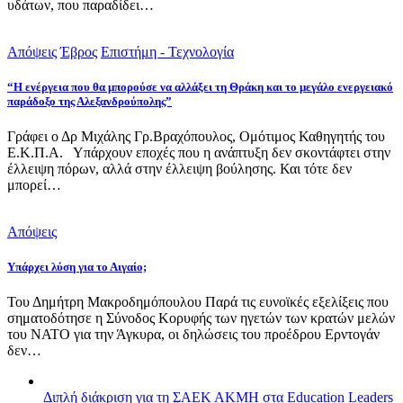
υδάτων, που παραδίδει…
Απόψεις
Έβρος
Επιστήμη - Τεχνολογία
“Η ενέργεια που θα μπορούσε να αλλάξει τη Θράκη και το μεγάλο ενεργειακό
παράδοξο της Αλεξανδρούπολης”
Γράφει ο Δρ Μιχάλης Γρ.Βραχόπουλος, Ομότιμος Καθηγητής του
Ε.Κ.Π.Α. Υπάρχουν εποχές που η ανάπτυξη δεν σκοντάφτει στην
έλλειψη πόρων, αλλά στην έλλειψη βούλησης. Και τότε δεν
μπορεί…
Απόψεις
Υπάρχει λύση για το Αιγαίο;
Του Δημήτρη Μακροδημόπουλου Παρά τις ευνοϊκές εξελίξεις που
σηματοδότησε η Σύνοδος Κορυφής των ηγετών των κρατών μελών
του ΝΑΤΟ για την Άγκυρα, οι δηλώσεις του προέδρου Ερντογάν
δεν…
Διπλή διάκριση για τη ΣΑΕΚ ΑΚΜΗ στα Education Leaders