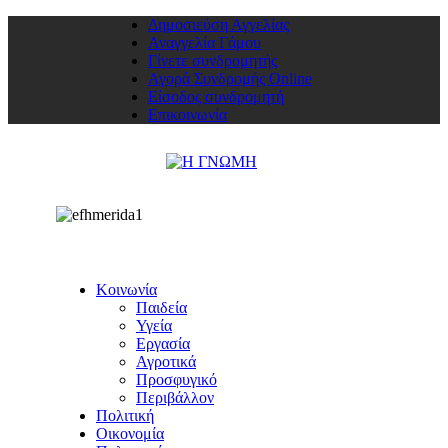
Δημοσιεύση Αγγελίας
Αναγγελία Γάμου
Γίνετε συνδρομητής
Αγορά Συνδρομής Online
Είσοδος συνδρομητή
Επικοινωνία
Κοινωνία
Παιδεία
Υγεία
Εργασία
Αγροτικά
Προσφυγικό
Περιβάλλον
Πολιτική
Οικονομία