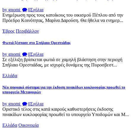
by gnomi
0
Σχόλια
Ενημέρωση προς τους κατοίκους του οικισμού Πέπλου από την
Πρόεδρο Κοινότητας, Μαρίνα Δαρούση. Θα ήθελα να ενημερ...
Έβρος
Περιβάλλον
Φωτιά ξέσπασε στο Σπήλαιο Ορεστιάδας
by gnomi
0
Σχόλια
Σε εξέλιξη βρίσκεται φωτιά σε χαμηλή βλάστηση στην περιοχή
Σπήλαιο Ορεστιάδας, με ισχυρές δυνάμεις της Πυροσβεστ...
Ελλάδα
Νέο ψηφιακό σύστημα για την έκδοση πινακίδων κυκλοφορίας προωθεί το
υπουργείο Μεταφορών
by gnomi
0
Σχόλια
Οριστικό τέλος στις κατά καιρούς καθυστερήσεις έκδοσης
πινακίδων κυκλοφορίας προωθεί το υπουργείο Υποδομών και Μ...
Ελλάδα
Οικονομία