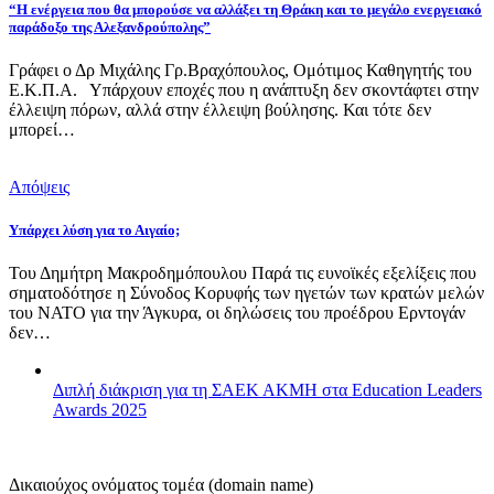
“Η ενέργεια που θα μπορούσε να αλλάξει τη Θράκη και το μεγάλο ενεργειακό
παράδοξο της Αλεξανδρούπολης”
Γράφει ο Δρ Μιχάλης Γρ.Βραχόπουλος, Ομότιμος Καθηγητής του
Ε.Κ.Π.Α. Υπάρχουν εποχές που η ανάπτυξη δεν σκοντάφτει στην
έλλειψη πόρων, αλλά στην έλλειψη βούλησης. Και τότε δεν
μπορεί…
Απόψεις
Υπάρχει λύση για το Αιγαίο;
Του Δημήτρη Μακροδημόπουλου Παρά τις ευνοϊκές εξελίξεις που
σηματοδότησε η Σύνοδος Κορυφής των ηγετών των κρατών μελών
του ΝΑΤΟ για την Άγκυρα, οι δηλώσεις του προέδρου Ερντογάν
δεν…
Διπλή διάκριση για τη ΣΑΕΚ ΑΚΜΗ στα Education Leaders
Awards 2025
Δικαιούχος ονόματος τομέα (domain name)