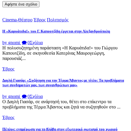
Cinema-Θέατρο
Έβρος
Πολιτισμός
Η «Καρυάτιδα!» του Γ. Καπουτζίδη έρχεται στην Αλεξανδρούπολη
by gnomi
0
Σχόλια
Η πολυσυζητημένη παράσταση «Η Καρυάτιδα!» του Γιώργου
Καπουτζίδη, σε σκηνοθεσία Κατερίνας Μαυρογεώργη,
παρουσιάζ...
Έβρος
Δαγλή Γιασάρ: «Συζήτηση για την Τέρμα Άβαντος με τίτλο: Τα προβλήματα
των συνδημοτών μας, των συνανθρώπων μας»
by gnomi
0
Σχόλια
Ο Δαγλή Γιασάρ, σε ανάρτησή του, θέτει στο επίκεντρο τα
προβλήματα της Τέρμα Άβαντος και ζητά να συζητηθούν στο ...
Έβρος
Πέπλος: ενημέρωση για τη βλάβη στον εξωτερικό φωτισμό του χωριού