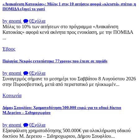
«Ανακαίνιση Κατοικίας»: Μόλις 1 στις 10 αιτήσεις αφορά «κλειστά» σπίτια- η
ΠΟΜΙΔΑ εξηγεί το γιατί
by gnomi
0
Σχόλια
Μόλις το 10% των αιτήσεων στο πρόγραμμα «Ανακαίνιση
Κατοικίας» αφορά κενά ακίνητα προς ενοικίαση, με την ΠΟΜΙΔΑ
...
Έβρος
Παλαγία: Νεκρός εντοπίστηκε 77χρονος που έπεσε σε πηγάδι
by gnomi
0
Σχόλια
Συναγερμός σήμανε το μεσημέρι του Σαββάτου 8 Αυγούστου 2026
στην Πυροσβεστική, μετά από περιστατικό με ηλικιωμέν...
Κοινωνία
Δήμος Σουφλίου: Χρηματοδότηση 500.000 ευρώ για το οδικό δίκτυο
Μ.Δερείου – Σιδηροχωρίου
by gnomi
0
Σχόλια
Εξασφάλιση χρηματοδότησης 500.000€ για ολοκλήρωση οδικού
δικτύου Μ. Δερειου – Σιδηροχωριου, Δήμου Σουφλίου...