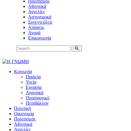
Πολιτισμός
Αθλητικά
Αγγελίες
Αστυνομικά
Συνεντεύξεις
Απόψεις
Αγορά
Επικοινωνία
Κοινωνία
Παιδεία
Υγεία
Εργασία
Αγροτικά
Προσφυγικό
Περιβάλλον
Πολιτική
Οικονομία
Πολιτισμός
Αθλητικά
Αγγελίες