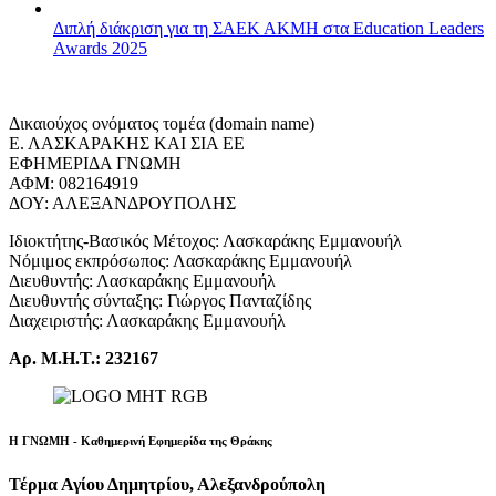
Διπλή διάκριση για τη ΣΑΕΚ ΑΚΜΗ στα Education Leaders
Awards 2025
Δικαιούχος ονόματος τομέα (domain name)
Ε. ΛΑΣΚΑΡΑΚΗΣ ΚΑΙ ΣΙΑ ΕΕ
ΕΦΗΜΕΡΙΔΑ ΓΝΩΜΗ
ΑΦΜ: 082164919
ΔΟΥ: ΑΛΕΞΑΝΔΡΟΥΠΟΛΗΣ
Ιδιοκτήτης-Βασικός Μέτοχος: Λασκαράκης Εμμανουήλ
Νόμιμος εκπρόσωπος: Λασκαράκης Εμμανουήλ
Διευθυντής: Λασκαράκης Εμμανουήλ
Διευθυντής σύνταξης: Γιώργος Πανταζίδης
Διαχειριστής: Λασκαράκης Εμμανουήλ
Αρ. Μ.Η.Τ.: 232167
Η ΓΝΩΜΗ - Καθημερινή Εφημερίδα της Θράκης
Τέρμα Αγίου Δημητρίου, Αλεξανδρούπολη