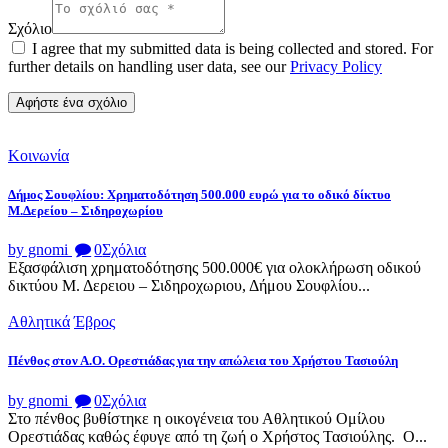
Σχόλιο
I agree that my submitted data is being collected and stored. For
further details on handling user data, see our
Privacy Policy
Κοινωνία
Δήμος Σουφλίου: Χρηματοδότηση 500.000 ευρώ για το οδικό δίκτυο
Μ.Δερείου – Σιδηροχωρίου
by gnomi
0
Σχόλια
Εξασφάλιση χρηματοδότησης 500.000€ για ολοκλήρωση οδικού
δικτύου Μ. Δερειου – Σιδηροχωριου, Δήμου Σουφλίου...
Αθλητικά
Έβρος
Πένθος στον Α.Ο. Ορεστιάδας για την απώλεια του Χρήστου Τασιούλη
by gnomi
0
Σχόλια
Στο πένθος βυθίστηκε η οικογένεια του Αθλητικού Ομίλου
Ορεστιάδας καθώς έφυγε από τη ζωή ο Χρήστος Τασιούλης. Ο...