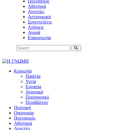
Πολιτισμός
Αθλητικά
Αγγελίες
Αστυνομικά
Συνεντεύξεις
Απόψεις
Αγορά
Επικοινωνία
Κοινωνία
Παιδεία
Υγεία
Εργασία
Αγροτικά
Προσφυγικό
Περιβάλλον
Πολιτική
Οικονομία
Πολιτισμός
Αθλητικά
Αγγελίες