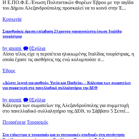
Η Ε.ΠΟ.Φ.Ε.-Ένωση Πολιτιστικών Φορέων Έβρου με την αιγίδα
του Δήμου Αλεξανδρούπολης προσκαλεί να το κοινό στην Έ...
Κοινωνία
Σαμοθράκη: άμεση επέμβαση 21χρονου ναυαγοσώστη έσωσε Ιταλίδα
τουρίστρια
by gnomi
0
Σχόλια
Αίσιο τέλος είχε η περιπέτεια ηλικιωμένης Ιταλίδας τουρίστριας, η
οποία έχασε τις αισθήσεις της ενώ κολυμπούσε σ...
Έβρος
«Δώστε λεφτά για μισθούς, Υγεία και Παιδεία» – Κάλεσμα των σωματείων
για συμμετοχή στο πανελλαδικό συλλαλητήριο της ΔΕΘ
by gnomi
0
Σχόλια
Κάλεσμα των σωματείων της Αλεξανδρούπολης για συμμετοχή
στο πανελλαδικό συλλαλητήριο της ΔΕΘ, το Σάββατο 5 Σεπτέ...
Περιφέρεια
Τουρισμός
Στο επίκεντρο ο τουρισμός και οι συνοριακές υποδομές στη συνάντηση