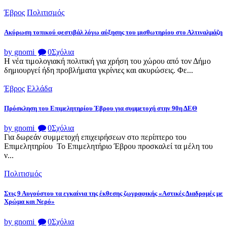
Έβρος
Πολιτισμός
Ακύρωση τοπικού φεστιβάλ λόγω αύξησης του μισθωτηρίου στο Αλτιναλμάζη
by gnomi
0
Σχόλια
Η νέα τιμολογιακή πολιτική για χρήση του χώρου από τον Δήμο
δημιουργεί ήδη προβλήματα γκρίνιες και ακυρώσεις. Φε...
Έβρος
Ελλάδα
Πρόσκληση του Επιμελητηρίου Έβρου για συμμετοχή στην 90η ΔΕΘ
by gnomi
0
Σχόλια
Για δωρεάν συμμετοχή επιχειρήσεων στο περίπτερο του
Επιμελητηρίου Το Επιμελητήριο Έβρου προσκαλεί τα μέλη του
ν...
Πολιτισμός
Στις 9 Αυγούστου τα εγκαίνια της έκθεσης ζωγραφικής «Αστικές Διαδρομές με
Χρώμα και Νερό»
by gnomi
0
Σχόλια