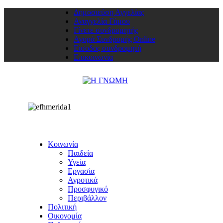
Δημοσιεύση Αγγελίας
Αναγγελία Γάμου
Γίνετε συνδρομητής
Αγορά Συνδρομής Online
Είσοδος συνδρομητή
Επικοινωνία
Κοινωνία
Παιδεία
Υγεία
Εργασία
Αγροτικά
Προσφυγικό
Περιβάλλον
Πολιτική
Οικονομία