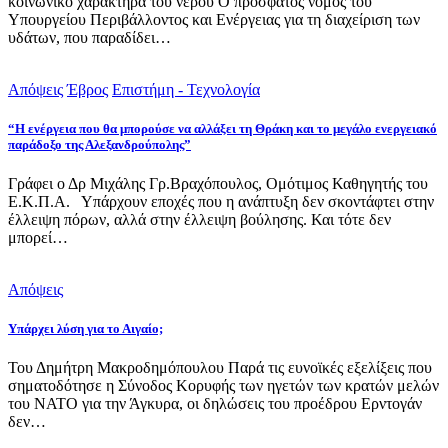
κοινωνικό χαρακτήρα του νερού Ο πρόσφατος νόμος του
Υπουργείου Περιβάλλοντος και Ενέργειας για τη διαχείριση των
υδάτων, που παραδίδει…
Απόψεις
Έβρος
Επιστήμη - Τεχνολογία
“Η ενέργεια που θα μπορούσε να αλλάξει τη Θράκη και το μεγάλο ενεργειακό
παράδοξο της Αλεξανδρούπολης”
Γράφει ο Δρ Μιχάλης Γρ.Βραχόπουλος, Ομότιμος Καθηγητής του
Ε.Κ.Π.Α. Υπάρχουν εποχές που η ανάπτυξη δεν σκοντάφτει στην
έλλειψη πόρων, αλλά στην έλλειψη βούλησης. Και τότε δεν
μπορεί…
Απόψεις
Υπάρχει λύση για το Αιγαίο;
Του Δημήτρη Μακροδημόπουλου Παρά τις ευνοϊκές εξελίξεις που
σηματοδότησε η Σύνοδος Κορυφής των ηγετών των κρατών μελών
του ΝΑΤΟ για την Άγκυρα, οι δηλώσεις του προέδρου Ερντογάν
δεν…