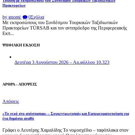
Τοψίδη με εκπροσώπους του Συνδέσμου Τουρκικών Ταξιδιωτικών
Πρακτορείων
by gnomi
0
Σχόλια
Με εκπροσώπους του Συνδέσμου Τουρκικών Ταξιδιωτικών
Πρακτορείων TÜRSAB και τον αντιπρόεδρο της Περιφερειακής
Εκπ...
ΨΗΦΙΑΚΗ ΕΚΔΟΣΗ
Δευτέρα 3 Αυγούστου 2026 – Αρ.φύλλου 10.323
ΑΡΘΡΑ – ΑΠΟΨΕΙΣ
Απόψεις
«Το νερό στο απόσπασμα» – Συγκεντρωτισμός και Εμπορευματοποίηση για
ένα δημόσιο αγαθό
Γράφει ο Λευτέρης Χαμαλίδης Το νομοσχέδιο – ταφόπλακα στον