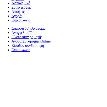
Αστυνομικά
Συνεντεύξεις
Απόψεις
Αγορά
Επικοινωνία
Δημοσιεύση Αγγελίας
Αναγγελία Γάμου
Γίνετε συνδρομητής
Αγορά Συνδρομής Online
Είσοδος συνδρομητή
Επικοινωνία