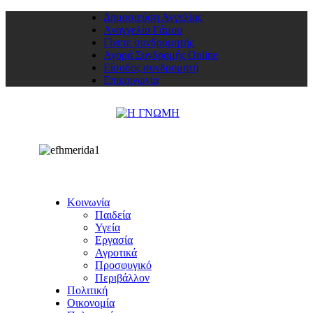
Δημοσιεύση Αγγελίας
Αναγγελία Γάμου
Γίνετε συνδρομητής
Αγορά Συνδρομής Online
Είσοδος συνδρομητή
Επικοινωνία
Κοινωνία
Παιδεία
Υγεία
Εργασία
Αγροτικά
Προσφυγικό
Περιβάλλον
Πολιτική
Οικονομία