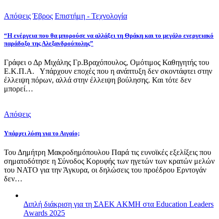
Απόψεις
Έβρος
Επιστήμη - Τεχνολογία
“Η ενέργεια που θα μπορούσε να αλλάξει τη Θράκη και το μεγάλο ενεργειακό
παράδοξο της Αλεξανδρούπολης”
Γράφει ο Δρ Μιχάλης Γρ.Βραχόπουλος, Ομότιμος Καθηγητής του
Ε.Κ.Π.Α. Υπάρχουν εποχές που η ανάπτυξη δεν σκοντάφτει στην
έλλειψη πόρων, αλλά στην έλλειψη βούλησης. Και τότε δεν
μπορεί…
Απόψεις
Υπάρχει λύση για το Αιγαίο;
Του Δημήτρη Μακροδημόπουλου Παρά τις ευνοϊκές εξελίξεις που
σηματοδότησε η Σύνοδος Κορυφής των ηγετών των κρατών μελών
του ΝΑΤΟ για την Άγκυρα, οι δηλώσεις του προέδρου Ερντογάν
δεν…
Διπλή διάκριση για τη ΣΑΕΚ ΑΚΜΗ στα Education Leaders
Awards 2025