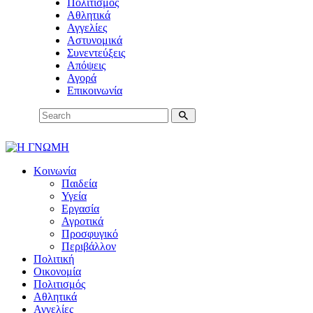
Πολιτισμός
Αθλητικά
Αγγελίες
Αστυνομικά
Συνεντεύξεις
Απόψεις
Αγορά
Επικοινωνία
Κοινωνία
Παιδεία
Υγεία
Εργασία
Αγροτικά
Προσφυγικό
Περιβάλλον
Πολιτική
Οικονομία
Πολιτισμός
Αθλητικά
Αγγελίες