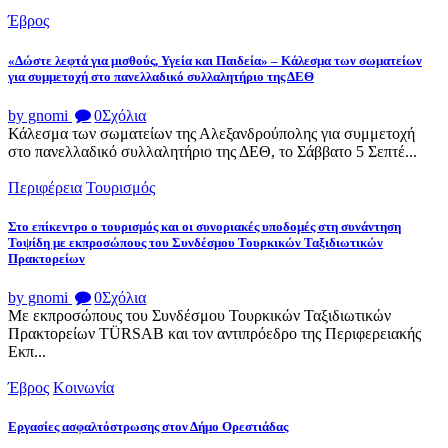
Έβρος
«Δώστε λεφτά για μισθούς, Υγεία και Παιδεία» – Κάλεσμα των σωματείων
για συμμετοχή στο πανελλαδικό συλλαλητήριο της ΔΕΘ
by gnomi
0
Σχόλια
Κάλεσμα των σωματείων της Αλεξανδρούπολης για συμμετοχή
στο πανελλαδικό συλλαλητήριο της ΔΕΘ, το Σάββατο 5 Σεπτέ...
Περιφέρεια
Τουρισμός
Στο επίκεντρο ο τουρισμός και οι συνοριακές υποδομές στη συνάντηση
Τοψίδη με εκπροσώπους του Συνδέσμου Τουρκικών Ταξιδιωτικών
Πρακτορείων
by gnomi
0
Σχόλια
Με εκπροσώπους του Συνδέσμου Τουρκικών Ταξιδιωτικών
Πρακτορείων TÜRSAB και τον αντιπρόεδρο της Περιφερειακής
Εκπ...
Έβρος
Κοινωνία
Εργασίες ασφαλτόστρωσης στον Δήμο Ορεστιάδας