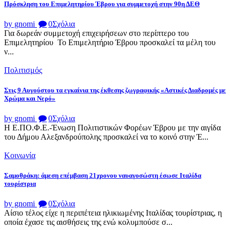
Πρόσκληση του Επιμελητηρίου Έβρου για συμμετοχή στην 90η ΔΕΘ
by gnomi
0
Σχόλια
Για δωρεάν συμμετοχή επιχειρήσεων στο περίπτερο του
Επιμελητηρίου Το Επιμελητήριο Έβρου προσκαλεί τα μέλη του
ν...
Πολιτισμός
Στις 9 Αυγούστου τα εγκαίνια της έκθεσης ζωγραφικής «Αστικές Διαδρομές με
Χρώμα και Νερό»
by gnomi
0
Σχόλια
Η Ε.ΠΟ.Φ.Ε.-Ένωση Πολιτιστικών Φορέων Έβρου με την αιγίδα
του Δήμου Αλεξανδρούπολης προσκαλεί να το κοινό στην Έ...
Κοινωνία
Σαμοθράκη: άμεση επέμβαση 21χρονου ναυαγοσώστη έσωσε Ιταλίδα
τουρίστρια
by gnomi
0
Σχόλια
Αίσιο τέλος είχε η περιπέτεια ηλικιωμένης Ιταλίδας τουρίστριας, η
οποία έχασε τις αισθήσεις της ενώ κολυμπούσε σ...