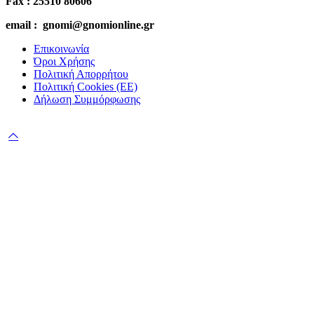
Fax : 25510 80606
email : gnomi@gnomionline.gr
Επικοινωνία
Όροι Χρήσης
Πολιτική Απορρήτου
Πολιτική Cookies (ΕΕ)
Δήλωση Συμμόρφωσης