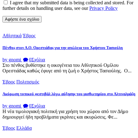
I agree that my submitted data is being collected and stored. For
further details on handling user data, see our
Privacy Policy
Αθλητικά
Έβρος
Πένθος στον Α.Ο. Ορεστιάδας για την απώλεια του Χρήστου Τασιούλη
by gnomi
0
Σχόλια
Στο πένθος βυθίστηκε η οικογένεια του Αθλητικού Ομίλου
Ορεστιάδας καθώς έφυγε από τη ζωή ο Χρήστος Τασιούλης. Ο...
Έβρος
Πολιτισμός
Ακύρωση τοπικού φεστιβάλ λόγω αύξησης του μισθωτηρίου στο Αλτιναλμάζη
by gnomi
0
Σχόλια
Η νέα τιμολογιακή πολιτική για χρήση του χώρου από τον Δήμο
δημιουργεί ήδη προβλήματα γκρίνιες και ακυρώσεις. Φε...
Έβρος
Ελλάδα