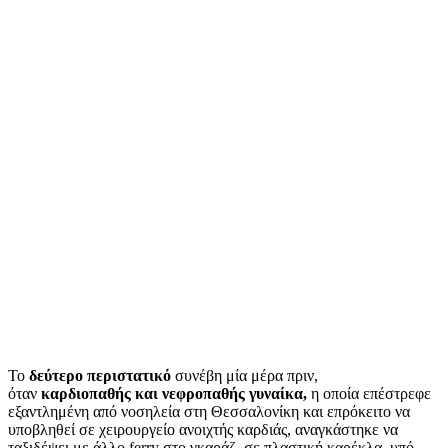
Το
δεύτερο περιστατικό
συνέβη μία μέρα πριν,
όταν
καρδιοπαθής και νεφροπαθής γυναίκα,
η οποία επέστρεφε
εξαντλημένη από νοσηλεία στη Θεσσαλονίκη και επρόκειτο να
υποβληθεί σε χειρουργείο ανοιχτής καρδιάς, αναγκάστηκε να
ταξιδέψει με άλλο ferry στο γκαράζ, σε πλαστική καρέκλα, υπό