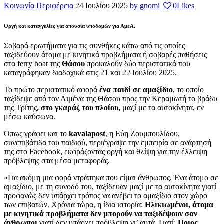
Κοινωνία
Περιφέρεια
24 Ιουλίου 2025
by gnomi
0
Likes
Οργή και καταγγελίες για απουσία υποδομών για ΑμεΑ.
Σοβαρά ερωτήματα για τις συνθήκες κάτω από τις οποίες
ταξιδεύουν άτομα με κινητικά προβλήματα ή σοβαρές παθήσεις
στα ferry boat της
Θάσου
προκαλούν δύο περιστατικά που
καταγράφηκαν διαδοχικά στις 21 και 22 Ιουλίου 2025.
Το πρώτο περιστατικό αφορά
ένα παιδί σε αμαξίδιο
, το οποίο
ταξίδεψε από τον Λιμένα της Θάσου προς την Κεραμωτή το βράδυ
της Τρίτης
, στο γκαράζ του πλοίου,
μαζί με τα αυτοκίνητα, εν
μέσω καύσωνα.
Όπως γράφει και το
kavalapost
, η Εύη Ζουμπουλίδου,
συνεπιβάτιδα του παιδιού, περιέγραψε την εμπειρία σε ανάρτησή
της στο Facebook, εκφράζοντας οργή και θλίψη για την έλλειψη
πρόβλεψης στα μέσα μεταφοράς.
«Για ακόμη μια φορά ντράπηκα που είμαι άνθρωπος. Ένα άτομο σε
αμαξίδιο, με τη συνοδό του, ταξίδευαν μαζί με τα αυτοκίνητα γιατί
προφανώς δεν υπάρχει τρόπος να ανέβει το αμαξίδιο στον χώρο
των επιβατών. Χρόνια τώρα, η ίδια ιστορία:
Ηλικιωμένοι, άτομα
με κινητικά προβλήματα δεν μπορούν να ταξιδέψουν σαν
άνθρωποι
γιατί δεν υπάρχει πρόβλεψη γι’ αυτά. Γιατί;
Ποιος