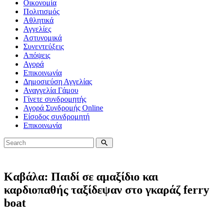
Οικονομία
Πολιτισμός
Αθλητικά
Αγγελίες
Αστυνομικά
Συνεντεύξεις
Απόψεις
Αγορά
Επικοινωνία
Δημοσιεύση Αγγελίας
Αναγγελία Γάμου
Γίνετε συνδρομητής
Αγορά Συνδρομής Online
Είσοδος συνδρομητή
Επικοινωνία
Καβάλα: Παιδί σε αμαξίδιο και
καρδιοπαθής ταξίδεψαν στο γκαράζ ferry
boat