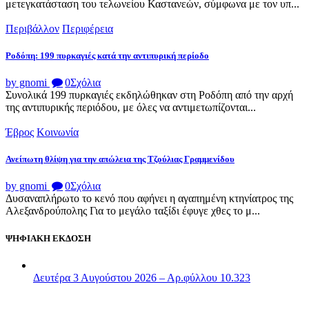
μετεγκατάσταση του τελωνείου Καστανεών, σύμφωνα με τον υπ...
Περιβάλλον
Περιφέρεια
Ροδόπη: 199 πυρκαγιές κατά την αντιπυρική περίοδο
by gnomi
0
Σχόλια
Συνολικά 199 πυρκαγιές εκδηλώθηκαν στη Ροδόπη από την αρχή
της αντιπυρικής περιόδου, με όλες να αντιμετωπίζονται...
Έβρος
Κοινωνία
Ανείπωτη θλίψη για την απώλεια της Τζούλιας Γραμμενίδου
by gnomi
0
Σχόλια
Δυσαναπλήρωτο το κενό που αφήνει η αγαπημένη κτηνίατρος της
Αλεξανδρούπολης Για το μεγάλο ταξίδι έφυγε χθες το μ...
ΨΗΦΙΑΚΗ ΕΚΔΟΣΗ
Δευτέρα 3 Αυγούστου 2026 – Αρ.φύλλου 10.323