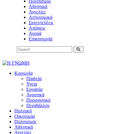
Πολιτισμός
Αθλητικά
Αγγελίες
Αστυνομικά
Συνεντεύξεις
Απόψεις
Αγορά
Επικοινωνία
Κοινωνία
Παιδεία
Υγεία
Εργασία
Αγροτικά
Προσφυγικό
Περιβάλλον
Πολιτική
Οικονομία
Πολιτισμός
Αθλητικά
Αγγελίες