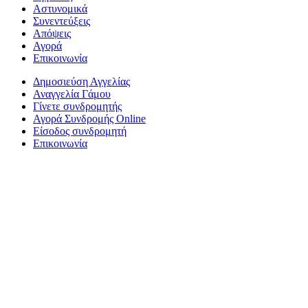
Αστυνομικά
Συνεντεύξεις
Απόψεις
Αγορά
Επικοινωνία
Δημοσιεύση Αγγελίας
Αναγγελία Γάμου
Γίνετε συνδρομητής
Αγορά Συνδρομής Online
Είσοδος συνδρομητή
Επικοινωνία