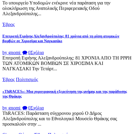
Το υπουργείο Υποδομών ενέκρινε νέα παράταση για την
ολοκλήρωση της Ανατολικής Περιφερειακής Οδού
Αλεξανδρούπολης...
Έβρος
Επιτροπή Ειρήνης Αλεξανδρούπολης: 81 χρόνια από τη ρίψη ατομικών
βομβών σε Χιροσίμα και Ναγκασάκι
by gnomi
0
Σχόλια
Επιτροπή Ειρήνης Αλεξανδρούπολης: 81 ΧΡΟΝΙΑ ΑΠΟ ΤΗ ΡΙΨΗ
ΤΩΝ ΑΤΟΜΙΚΩΝ ΒΟΜΒΩΝ ΣΕ ΧΙΡΟΣΙΜΑ ΚΑΙ
ΝΑΓΚΑΣΑΚΙ Την Τετάρτ...
Έβρος
Πολιτισμός
«ThRACES»: Μια χορογραφική εξερεύνηση της μνήμης και της παράδοσης
της Θράκης
by gnomi
0
Σχόλια
ThRACES: Παράσταση σύγχρονου χορού Ο Δήμος
Αλεξανδρούπολης και το Εθνολογικό Μουσείο Θράκης σας
προσκαλούν στην ...