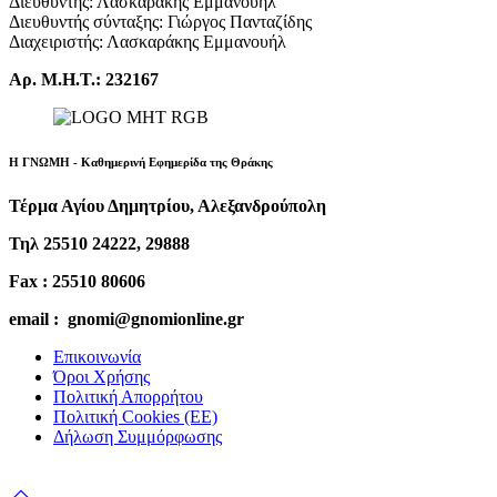
Διευθυντής: Λασκαράκης Εμμανουήλ
Διευθυντής σύνταξης: Γιώργος Πανταζίδης
Διαχειριστής: Λασκαράκης Εμμανουήλ
Αρ. Μ.Η.Τ.: 232167
Η ΓΝΩΜΗ - Καθημερινή Εφημερίδα της Θράκης
Τέρμα Αγίου Δημητρίου, Αλεξανδρούπολη
Τηλ 25510 24222, 29888
Fax : 25510 80606
email : gnomi@gnomionline.gr
Επικοινωνία
Όροι Χρήσης
Πολιτική Απορρήτου
Πολιτική Cookies (ΕΕ)
Δήλωση Συμμόρφωσης