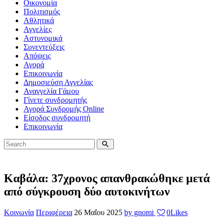
Οικονομία
Πολιτισμός
Αθλητικά
Αγγελίες
Αστυνομικά
Συνεντεύξεις
Απόψεις
Αγορά
Επικοινωνία
Δημοσιεύση Αγγελίας
Αναγγελία Γάμου
Γίνετε συνδρομητής
Αγορά Συνδρομής Online
Είσοδος συνδρομητή
Επικοινωνία
Καβάλα: 37χρονος απανθρακώθηκε μετά
από σύγκρουση δύο αυτοκινήτων
Κοινωνία
Περιφέρεια
26 Μαΐου 2025
by gnomi
0
Likes