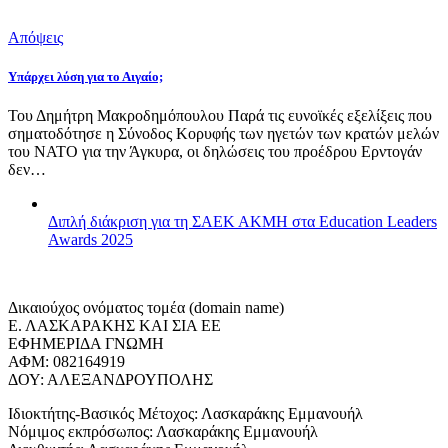
Απόψεις
Υπάρχει λύση για το Αιγαίο;
Του Δημήτρη Μακροδημόπουλου Παρά τις ευνοϊκές εξελίξεις που
σηματοδότησε η Σύνοδος Κορυφής των ηγετών των κρατών μελών
του ΝΑΤΟ για την Άγκυρα, οι δηλώσεις του προέδρου Ερντογάν
δεν…
Διπλή διάκριση για τη ΣΑΕΚ ΑΚΜΗ στα Education Leaders
Awards 2025
Δικαιούχος ονόματος τομέα (domain name)
Ε. ΛΑΣΚΑΡΑΚΗΣ ΚΑΙ ΣΙΑ ΕΕ
ΕΦΗΜΕΡΙΔΑ ΓΝΩΜΗ
ΑΦΜ: 082164919
ΔΟΥ: ΑΛΕΞΑΝΔΡΟΥΠΟΛΗΣ
Ιδιοκτήτης-Βασικός Μέτοχος: Λασκαράκης Εμμανουήλ
Νόμιμος εκπρόσωπος: Λασκαράκης Εμμανουήλ