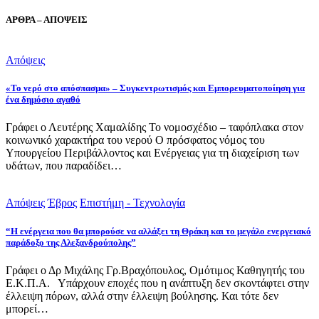
ΑΡΘΡΑ – ΑΠΟΨΕΙΣ
Απόψεις
«Το νερό στο απόσπασμα» – Συγκεντρωτισμός και Εμπορευματοποίηση για
ένα δημόσιο αγαθό
Γράφει ο Λευτέρης Χαμαλίδης Το νομοσχέδιο – ταφόπλακα στον
κοινωνικό χαρακτήρα του νερού Ο πρόσφατος νόμος του
Υπουργείου Περιβάλλοντος και Ενέργειας για τη διαχείριση των
υδάτων, που παραδίδει…
Απόψεις
Έβρος
Επιστήμη - Τεχνολογία
“Η ενέργεια που θα μπορούσε να αλλάξει τη Θράκη και το μεγάλο ενεργειακό
παράδοξο της Αλεξανδρούπολης”
Γράφει ο Δρ Μιχάλης Γρ.Βραχόπουλος, Ομότιμος Καθηγητής του
Ε.Κ.Π.Α. Υπάρχουν εποχές που η ανάπτυξη δεν σκοντάφτει στην
έλλειψη πόρων, αλλά στην έλλειψη βούλησης. Και τότε δεν
μπορεί…