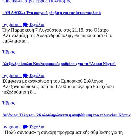
Cinema-Θέατρο
Έβρος
Πολιτισμός
«ΑΗ ΛΑΟΣ»: Ένα σκηνικό ρέκβιεμ για την ήττα ενός λαού
by gnomi
0
Σχόλια
Την Παρασκευή 7 Αυγούστου, στις 21.15, στο Θέατρο
Αλτιναλμάζη της Αλεξανδρούπολης, θα παρουσιαστεί το
εμβληματικ...
Έβρος
Αλεξανδρούπολη: Κυκλοφοριακές ρυθμίσεις για τη “Λευκή Νύχτα”
by gnomi
0
Σχόλια
Σύμφωνα με ανακοίνωση του Εμπορικού Συλλόγου
Αλεξανδρούπολης, από τις 17.00 το απόγευμα θα ισχύσει
πεζοδρόμηση 8...
Έβρος
Λιβάνιος: Τέλη του ’26 ολοκληρώνεται η αναβάθμιση του τελωνείου Κήπων
by gnomi
0
Σχόλια
«Πολύ σύντομα» η σύναψη προγραμματικής σύμβασης για τη