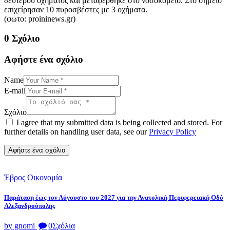
δεύτερου οχήματος και μεταφέρθηκε στο νοσοκομείο. Στο σημείο
επιχείρησαν 10 πυροσβέστες με 3 οχήματα.
(φωτο: proininews.gr)
0 Σχόλιο
Αφήστε ένα σχόλιο
Name
E-mail
Σχόλιο
I agree that my submitted data is being collected and stored. For
further details on handling user data, see our
Privacy Policy
Έβρος
Οικονομία
Παράταση έως τον Αύγουστο του 2027 για την Ανατολική Περιφερειακή Οδό
Αλεξανδρούπολης
by gnomi
0
Σχόλια