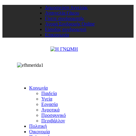
Δημοσιεύση Αγγελίας
Αναγγελία Γάμου
Γίνετε συνδρομητής
Αγορά Συνδρομής Online
Είσοδος συνδρομητή
Επικοινωνία
Κοινωνία
Παιδεία
Υγεία
Εργασία
Αγροτικά
Προσφυγικό
Περιβάλλον
Πολιτική
Οικονομία