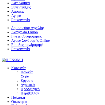
Αστυνομικά
Συνεντεύξεις
Απόψεις
Αγορά
Επικοινωνία
Δημοσιεύση Αγγελίας
Αναγγελία Γάμου
Γίνετε συνδρομητής
Αγορά Συνδρομής Online
Είσοδος συνδρομητή
Επικοινωνία
Κοινωνία
Παιδεία
Υγεία
Εργασία
Αγροτικά
Προσφυγικό
Περιβάλλον
Πολιτική
Οικονομία