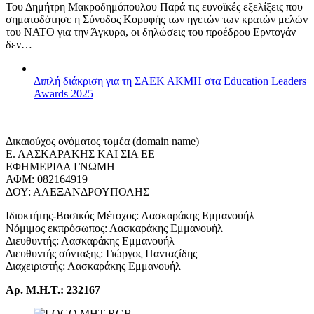
Του Δημήτρη Μακροδημόπουλου Παρά τις ευνοϊκές εξελίξεις που
σηματοδότησε η Σύνοδος Κορυφής των ηγετών των κρατών μελών
του ΝΑΤΟ για την Άγκυρα, οι δηλώσεις του προέδρου Ερντογάν
δεν…
Διπλή διάκριση για τη ΣΑΕΚ ΑΚΜΗ στα Education Leaders
Awards 2025
Δικαιούχος ονόματος τομέα (domain name)
Ε. ΛΑΣΚΑΡΑΚΗΣ ΚΑΙ ΣΙΑ ΕΕ
ΕΦΗΜΕΡΙΔΑ ΓΝΩΜΗ
ΑΦΜ: 082164919
ΔΟΥ: ΑΛΕΞΑΝΔΡΟΥΠΟΛΗΣ
Ιδιοκτήτης-Βασικός Μέτοχος: Λασκαράκης Εμμανουήλ
Νόμιμος εκπρόσωπος: Λασκαράκης Εμμανουήλ
Διευθυντής: Λασκαράκης Εμμανουήλ
Διευθυντής σύνταξης: Γιώργος Πανταζίδης
Διαχειριστής: Λασκαράκης Εμμανουήλ
Αρ. Μ.Η.Τ.: 232167