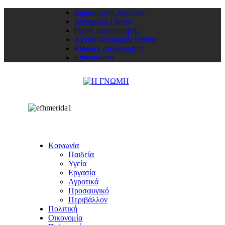
Δημοσιεύση Αγγελίας
Αναγγελία Γάμου
Γίνετε συνδρομητής
Αγορά Συνδρομής Online
Είσοδος συνδρομητή
Επικοινωνία
Κοινωνία
Παιδεία
Υγεία
Εργασία
Αγροτικά
Προσφυγικό
Περιβάλλον
Πολιτική
Οικονομία