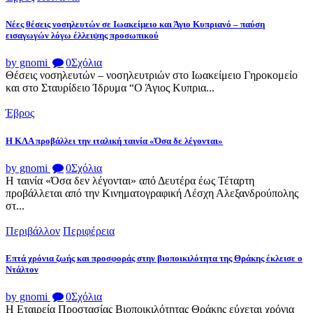
Νέες θέσεις νοσηλευτών σε Ιωακείμειο και Άγιο Κυπριανό – παύση
εισαγωγών λόγω έλλειψης προσωπικού
by gnomi
0
Σχόλια
Θέσεις νοσηλευτών – νοσηλευτριών στο Ιωακείμειο Γηροκομείο
και στο Σταυρίδειο Ίδρυμα “Ο Άγιος Κυπρια...
Έβρος
Η ΚΛΑ προβάλλει την ιταλική ταινία «Όσα δε λέγονται»
by gnomi
0
Σχόλια
Η ταινία «Όσα δεν λέγονται» από Δευτέρα έως Τέταρτη
προβάλλεται από την Κινηματογραφική Λέσχη Αλεξανδρούπολης
στ...
Περιβάλλον
Περιφέρεια
Επτά χρόνια ζωής και προσφοράς στην βιοποικιλότητα της Θράκης έκλεισε ο
Ντάλτον
by gnomi
0
Σχόλια
Η Εταιρεία Προστασίας Βιοποικιλότητας Θράκης εύχεται χρόνια