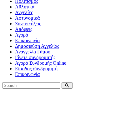
Πολιτισμός
Αθλητικά
Αγγελίες
Αστυνομικά
Συνεντεύξεις
Απόψεις
Αγορά
Επικοινωνία
Δημοσιεύση Αγγελίας
Αναγγελία Γάμου
Γίνετε συνδρομητής
Αγορά Συνδρομής Online
Είσοδος συνδρομητή
Επικοινωνία