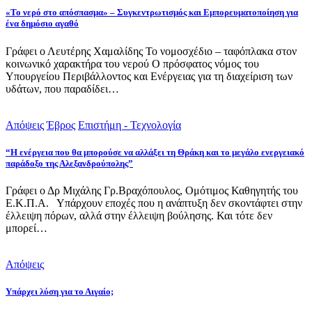
«Το νερό στο απόσπασμα» – Συγκεντρωτισμός και Εμπορευματοποίηση για
ένα δημόσιο αγαθό
Γράφει ο Λευτέρης Χαμαλίδης Το νομοσχέδιο – ταφόπλακα στον
κοινωνικό χαρακτήρα του νερού Ο πρόσφατος νόμος του
Υπουργείου Περιβάλλοντος και Ενέργειας για τη διαχείριση των
υδάτων, που παραδίδει…
Απόψεις
Έβρος
Επιστήμη - Τεχνολογία
“Η ενέργεια που θα μπορούσε να αλλάξει τη Θράκη και το μεγάλο ενεργειακό
παράδοξο της Αλεξανδρούπολης”
Γράφει ο Δρ Μιχάλης Γρ.Βραχόπουλος, Ομότιμος Καθηγητής του
Ε.Κ.Π.Α. Υπάρχουν εποχές που η ανάπτυξη δεν σκοντάφτει στην
έλλειψη πόρων, αλλά στην έλλειψη βούλησης. Και τότε δεν
μπορεί…
Απόψεις
Υπάρχει λύση για το Αιγαίο;