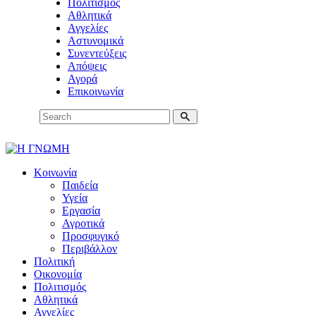
Πολιτισμός
Αθλητικά
Αγγελίες
Αστυνομικά
Συνεντεύξεις
Απόψεις
Αγορά
Επικοινωνία
Κοινωνία
Παιδεία
Υγεία
Εργασία
Αγροτικά
Προσφυγικό
Περιβάλλον
Πολιτική
Οικονομία
Πολιτισμός
Αθλητικά
Αγγελίες