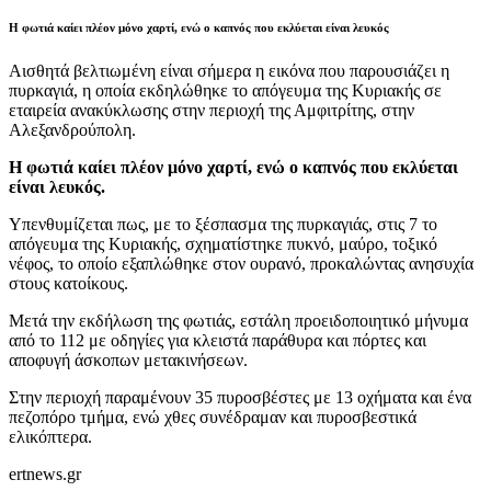
Η φωτιά καίει πλέον μόνο χαρτί, ενώ ο καπνός που εκλύεται είναι λευκός
Αισθητά βελτιωμένη είναι σήμερα η εικόνα που παρουσιάζει η
πυρκαγιά, η οποία εκδηλώθηκε το απόγευμα της Κυριακής σε
εταιρεία ανακύκλωσης στην περιοχή της Αμφιτρίτης, στην
Αλεξανδρούπολη.
Η φωτιά καίει πλέον μόνο χαρτί, ενώ ο καπνός που εκλύεται
είναι λευκός.
Υπενθυμίζεται πως, με το ξέσπασμα της πυρκαγιάς, στις 7 το
απόγευμα της Κυριακής, σχηματίστηκε πυκνό, μαύρο, τοξικό
νέφος, το οποίο εξαπλώθηκε στον ουρανό, προκαλώντας ανησυχία
στους κατοίκους.
Μετά την εκδήλωση της φωτιάς, εστάλη προειδοποιητικό μήνυμα
από το 112 με οδηγίες για κλειστά παράθυρα και πόρτες και
αποφυγή άσκοπων μετακινήσεων.
Στην περιοχή παραμένουν 35 πυροσβέστες με 13 οχήματα και ένα
πεζοπόρο τμήμα, ενώ χθες συνέδραμαν και πυροσβεστικά
ελικόπτερα.
ertnews.gr