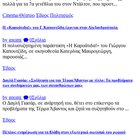
πολλά για τα 7α γενέθλια του στον Ντάλτον, που προστ...
Cinema-Θέατρο
Έβρος
Πολιτισμός
Η «Καρυάτιδα!» του Γ. Καπουτζίδη έρχεται στην Αλεξανδρούπολη
by gnomi
0
Σχόλια
Η πολυσυζητημένη παράσταση «Η Καρυάτιδα!» του Γιώργου
Καπουτζίδη, σε σκηνοθεσία Κατερίνας Μαυρογεώργη,
παρουσιάζ...
Έβρος
Δαγλή Γιασάρ: «Συζήτηση για την Τέρμα Άβαντος με τίτλο: Τα προβλήματα
των συνδημοτών μας, των συνανθρώπων μας»
by gnomi
0
Σχόλια
Ο Δαγλή Γιασάρ, σε ανάρτησή του, θέτει στο επίκεντρο τα
προβλήματα της Τέρμα Άβαντος και ζητά να συζητηθούν στο ...
Έβρος
Πέπλος: ενημέρωση για τη βλάβη στον εξωτερικό φωτισμό του χωριού