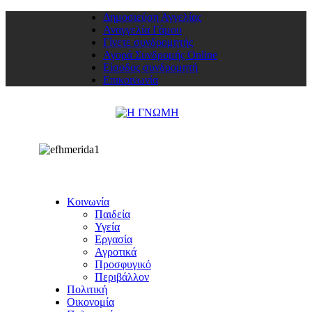
Δημοσιεύση Αγγελίας
Αναγγελία Γάμου
Γίνετε συνδρομητής
Αγορά Συνδρομής Online
Είσοδος συνδρομητή
Επικοινωνία
Κοινωνία
Παιδεία
Υγεία
Εργασία
Αγροτικά
Προσφυγικό
Περιβάλλον
Πολιτική
Οικονομία