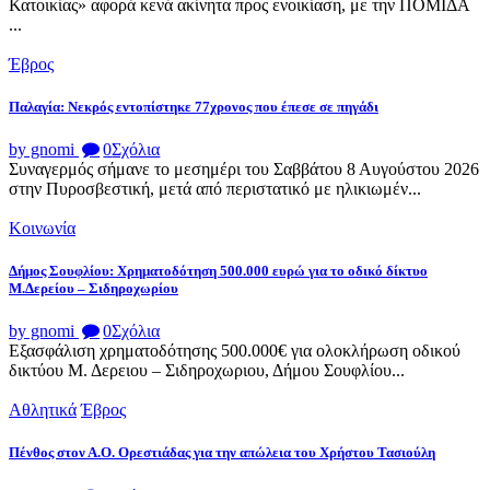
Κατοικίας» αφορά κενά ακίνητα προς ενοικίαση, με την ΠΟΜΙΔΑ
...
Έβρος
Παλαγία: Νεκρός εντοπίστηκε 77χρονος που έπεσε σε πηγάδι
by gnomi
0
Σχόλια
Συναγερμός σήμανε το μεσημέρι του Σαββάτου 8 Αυγούστου 2026
στην Πυροσβεστική, μετά από περιστατικό με ηλικιωμέν...
Κοινωνία
Δήμος Σουφλίου: Χρηματοδότηση 500.000 ευρώ για το οδικό δίκτυο
Μ.Δερείου – Σιδηροχωρίου
by gnomi
0
Σχόλια
Εξασφάλιση χρηματοδότησης 500.000€ για ολοκλήρωση οδικού
δικτύου Μ. Δερειου – Σιδηροχωριου, Δήμου Σουφλίου...
Αθλητικά
Έβρος
Πένθος στον Α.Ο. Ορεστιάδας για την απώλεια του Χρήστου Τασιούλη