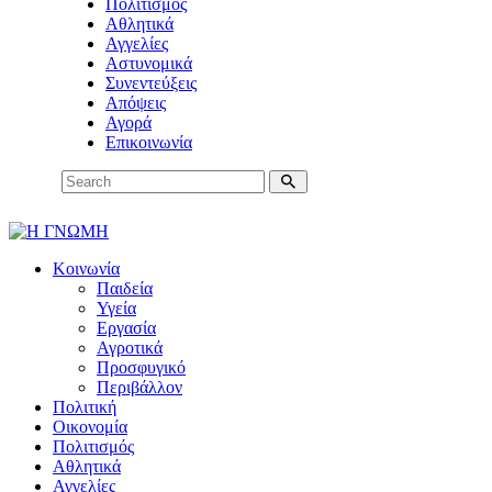
Πολιτισμός
Αθλητικά
Αγγελίες
Αστυνομικά
Συνεντεύξεις
Απόψεις
Αγορά
Επικοινωνία
Κοινωνία
Παιδεία
Υγεία
Εργασία
Αγροτικά
Προσφυγικό
Περιβάλλον
Πολιτική
Οικονομία
Πολιτισμός
Αθλητικά
Αγγελίες