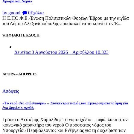
Χρώμα και Νερό»
by gnomi
0
Σχόλια
Η Ε.ΠΟ.Φ.Ε.-Ένωση Πολιτιστικών Φορέων Έβρου με την αιγίδα
του Δήμου Αλεξανδρούπολης προσκαλεί να το κοινό στην Έ...
ΨΗΦΙΑΚΗ ΕΚΔΟΣΗ
Δευτέρα 3 Αυγούστου 2026 – Αρ.φύλλου 10.323
ΑΡΘΡΑ – ΑΠΟΨΕΙΣ
Απόψεις
«Το νερό στο απόσπασμα» – Συγκεντρωτισμός και Εμπορευματοποίηση για
ένα δημόσιο αγαθό
Γράφει ο Λευτέρης Χαμαλίδης Το νομοσχέδιο – ταφόπλακα στον
κοινωνικό χαρακτήρα του νερού Ο πρόσφατος νόμος του
Υπουργείου Περιβάλλοντος και Ενέργειας για τη διαχείριση των