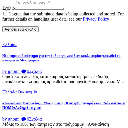
Σχόλιο
I agree that my submitted data is being collected and stored. For
further details on handling user data, see our
Privacy Policy
Ελλάδα
Νέο ψηφιακό σύστημα για την έκδοση πινακίδων κυκλοφορίας προωθεί το
υπουργείο Μεταφορών
by gnomi
0
Σχόλια
Οριστικό τέλος στις κατά καιρούς καθυστερήσεις έκδοσης
πινακίδων κυκλοφορίας προωθεί το υπουργείο Υποδομών και Μ...
Ελλάδα
Οικονομία
«Ανακαίνιση Κατοικίας»: Μόλις 1 στις 10 αιτήσεις αφορά «κλειστά» σπίτια- η
ΠΟΜΙΔΑ εξηγεί το γιατί
by gnomi
0
Σχόλια
Μόλις το 10% των αιτήσεων στο πρόγραμμα «Ανακαίνιση