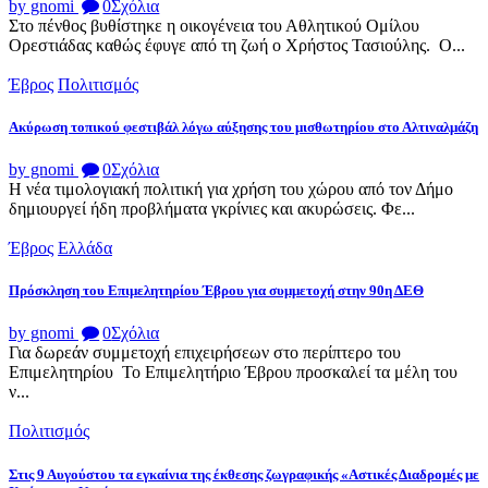
by gnomi
0
Σχόλια
Στο πένθος βυθίστηκε η οικογένεια του Αθλητικού Ομίλου
Ορεστιάδας καθώς έφυγε από τη ζωή ο Χρήστος Τασιούλης. Ο...
Έβρος
Πολιτισμός
Ακύρωση τοπικού φεστιβάλ λόγω αύξησης του μισθωτηρίου στο Αλτιναλμάζη
by gnomi
0
Σχόλια
Η νέα τιμολογιακή πολιτική για χρήση του χώρου από τον Δήμο
δημιουργεί ήδη προβλήματα γκρίνιες και ακυρώσεις. Φε...
Έβρος
Ελλάδα
Πρόσκληση του Επιμελητηρίου Έβρου για συμμετοχή στην 90η ΔΕΘ
by gnomi
0
Σχόλια
Για δωρεάν συμμετοχή επιχειρήσεων στο περίπτερο του
Επιμελητηρίου Το Επιμελητήριο Έβρου προσκαλεί τα μέλη του
ν...
Πολιτισμός
Στις 9 Αυγούστου τα εγκαίνια της έκθεσης ζωγραφικής «Αστικές Διαδρομές με