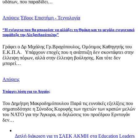
υδάτων, που παραδίδει…
Απόψεις
Έβρος
Επιστήμη - Τεχνολογία
“Η ενέργεια που θα μπορούσε να αλλάξει τη Θράκη και το μεγάλο ενεργειακό
παράδοξο της Αλεξανδρούπολης”
Γράφει ο Δρ Μιχάλης Γρ.Βραχόπουλος, Ομότιμος Καθηγητής του
Ε.Κ.Π.Α. Υπάρχουν εποχές που η ανάπτυξη δεν σκοντάφτει στην
έλλειψη πόρων, αλλά στην έλλειψη βούλησης. Και τότε δεν
μπορεί…
Απόψεις
Υπάρχει λύση για το Αιγαίο;
Του Δημήτρη Μακροδημόπουλου Παρά τις ευνοϊκές εξελίξεις που
σηματοδότησε η Σύνοδος Κορυφής των ηγετών των κρατών μελών
του ΝΑΤΟ για την Άγκυρα, οι δηλώσεις του προέδρου Ερντογάν
δεν…
Διπλή διάκριση για τη ΣΑΕΚ ΑΚΜΗ στα Education Leaders