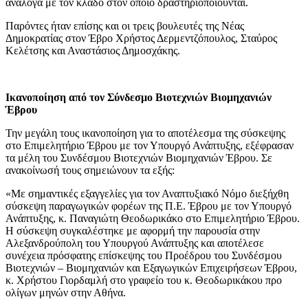
ανάλογα με τον κλάδο στον οποίο δραστηριοποιούνται.
Παρόντες ήταν επίσης και οι τρεις βουλευτές της Νέας
Δημοκρατίας στον Έβρο Χρήστος Δερμεντζόπουλος, Σταύρος
Κελέτσης και Αναστάσιος Δημοσχάκης.
Ικανοποίηση από τον Σύνδεσμο Βιοτεχνιών Βιομηχανιών
Έβρου
Την μεγάλη τους ικανοποίηση για το αποτέλεσμα της σύσκεψης
στο Επιμελητήριο Έβρου με τον Υπουργό Ανάπτυξης, εξέφρασαν
τα μέλη του Συνδέσμου Βιοτεχνιών Βιομηχανιών Έβρου. Σε
ανακοίνωσή τους σημειώνουν τα εξής:
«Με σημαντικές εξαγγελίες για τον Αναπτυξιακό Νόμο διεξήχθη
σύσκεψη παραγωγικών φορέων της Π.Ε. Έβρου με τον Υπουργό
Ανάπτυξης, κ. Παναγιώτη Θεοδωρικάκο στο Επιμελητήριο Έβρου.
Η σύσκεψη συγκαλέστηκε με αφορμή την παρουσία στην
Αλεξανδρούπολη του Υπουργού Ανάπτυξης και αποτέλεσε
συνέχεια πρόσφατης επίσκεψης του Προέδρου του Συνδέσμου
Βιοτεχνιών – Βιομηχανιών και Εξαγωγικών Επιχειρήσεων Έβρου,
κ. Χρήστου Γιορδαμλή στο γραφείο του κ. Θεοδωρικάκου προ
ολίγων μηνών στην Αθήνα.