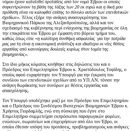
νόμου έχουν κατατεθεί προτάσεις από τον νομό Έβρου οι οποίες
συγκεντρώνουν τη βάση της τάξης των 20 εκ ευρώ και η δική μου
πρόθεση είναι να καλυφθεί επίσης το σύνολο αυτών των επενδυτικών
σχεδίων».
Τέλος εξήρε την ανάγκη ανασυγκρότησης του
Βιομηχανικού Πάρκου της Αλεξανδρούπολης, αλλά και τον
σχεδιασμό της κυβέρνησης περί ενίσχυσης της βιομηχανίας σε όλη
την επικράτεια του Έβρου με έμφαση στο βόρειο τμήμα του,
καθώς όπως είπε «
η καλύτερη συνθήκη ασφαλείας για την πατρίδα
μας για τη είναι η οικονομική ανάπτυξη και ιδιαίτερα οι νέες θέσεις
εργασίας από καινούργιες δουλειές κυρίως στον τομέα της
βιομηχανίας».
Στο ίδιο μήκος κύματος κινήθηκε στις δηλώσεις του και ο
Πρόεδρος του Επιμελητηρίου Έβρου κ. Χριστόδουλος Τοψίδης, ο
οποίος αφού ευχαρίστησε τον Υπουργό για την έγκριση του
συνόλου των επενδυτικών σχεδίων από το ΥΠ.ΑΝ, τόνισε την
ανάγκη θωράκισης των συνόρων με θέσεις εργασίας και
απασχόλησης.
Τον Υπουργό υποδέχτηκε μαζί με τον Πρόεδρο του Επιμελητηρίου
και ο Πρόεδρος του Συνδέσμου Βιοτεχνιών Βιομηχανιών Έβρου κ.
Χρήστος Γιορδαμλής, ενώ στη σύσκεψη που έγινε στο
Επιμελητήριο συμμετείχαν εκπρόσωποι παραγωγικών φορέων,
ενώσεων, σωματείων και επιχειρήσεων από όλο τον Έβρο, οι
οποίοι έθεσαν υπόψη του προτάσεις, προβληματισμούς και ανάγκες