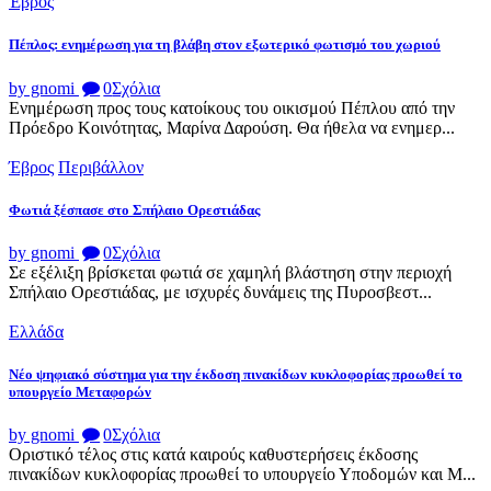
Έβρος
Πέπλος: ενημέρωση για τη βλάβη στον εξωτερικό φωτισμό του χωριού
by gnomi
0
Σχόλια
Ενημέρωση προς τους κατοίκους του οικισμού Πέπλου από την
Πρόεδρο Κοινότητας, Μαρίνα Δαρούση. Θα ήθελα να ενημερ...
Έβρος
Περιβάλλον
Φωτιά ξέσπασε στο Σπήλαιο Ορεστιάδας
by gnomi
0
Σχόλια
Σε εξέλιξη βρίσκεται φωτιά σε χαμηλή βλάστηση στην περιοχή
Σπήλαιο Ορεστιάδας, με ισχυρές δυνάμεις της Πυροσβεστ...
Ελλάδα
Νέο ψηφιακό σύστημα για την έκδοση πινακίδων κυκλοφορίας προωθεί το
υπουργείο Μεταφορών
by gnomi
0
Σχόλια
Οριστικό τέλος στις κατά καιρούς καθυστερήσεις έκδοσης
πινακίδων κυκλοφορίας προωθεί το υπουργείο Υποδομών και Μ...