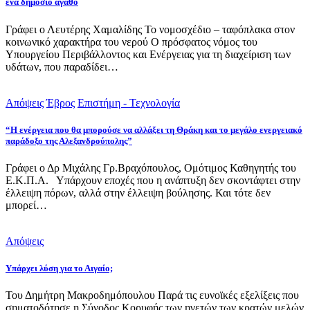
ένα δημόσιο αγαθό
Γράφει ο Λευτέρης Χαμαλίδης Το νομοσχέδιο – ταφόπλακα στον
κοινωνικό χαρακτήρα του νερού Ο πρόσφατος νόμος του
Υπουργείου Περιβάλλοντος και Ενέργειας για τη διαχείριση των
υδάτων, που παραδίδει…
Απόψεις
Έβρος
Επιστήμη - Τεχνολογία
“Η ενέργεια που θα μπορούσε να αλλάξει τη Θράκη και το μεγάλο ενεργειακό
παράδοξο της Αλεξανδρούπολης”
Γράφει ο Δρ Μιχάλης Γρ.Βραχόπουλος, Ομότιμος Καθηγητής του
Ε.Κ.Π.Α. Υπάρχουν εποχές που η ανάπτυξη δεν σκοντάφτει στην
έλλειψη πόρων, αλλά στην έλλειψη βούλησης. Και τότε δεν
μπορεί…
Απόψεις
Υπάρχει λύση για το Αιγαίο;
Του Δημήτρη Μακροδημόπουλου Παρά τις ευνοϊκές εξελίξεις που
σηματοδότησε η Σύνοδος Κορυφής των ηγετών των κρατών μελών