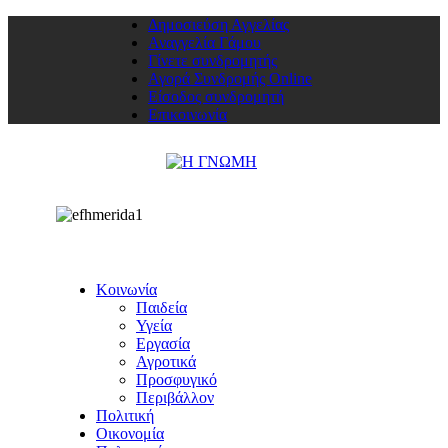
Δημοσιεύση Αγγελίας
Αναγγελία Γάμου
Γίνετε συνδρομητής
Αγορά Συνδρομής Online
Είσοδος συνδρομητή
Επικοινωνία
Κοινωνία
Παιδεία
Υγεία
Εργασία
Αγροτικά
Προσφυγικό
Περιβάλλον
Πολιτική
Οικονομία