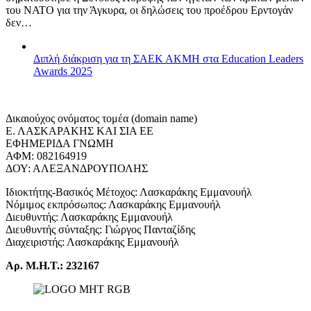
του ΝΑΤΟ για την Άγκυρα, οι δηλώσεις του προέδρου Ερντογάν
δεν…
Διπλή διάκριση για τη ΣΑΕΚ ΑΚΜΗ στα Education Leaders
Awards 2025
Δικαιούχος ονόματος τομέα (domain name)
Ε. ΛΑΣΚΑΡΑΚΗΣ ΚΑΙ ΣΙΑ ΕΕ
ΕΦΗΜΕΡΙΔΑ ΓΝΩΜΗ
ΑΦΜ: 082164919
ΔΟΥ: ΑΛΕΞΑΝΔΡΟΥΠΟΛΗΣ
Ιδιοκτήτης-Βασικός Μέτοχος: Λασκαράκης Εμμανουήλ
Νόμιμος εκπρόσωπος: Λασκαράκης Εμμανουήλ
Διευθυντής: Λασκαράκης Εμμανουήλ
Διευθυντής σύνταξης: Γιώργος Πανταζίδης
Διαχειριστής: Λασκαράκης Εμμανουήλ
Αρ. Μ.Η.Τ.: 232167