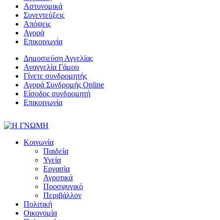
Αστυνομικά
Συνεντεύξεις
Απόψεις
Αγορά
Επικοινωνία
Δημοσιεύση Αγγελίας
Αναγγελία Γάμου
Γίνετε συνδρομητής
Αγορά Συνδρομής Online
Είσοδος συνδρομητή
Επικοινωνία
Κοινωνία
Παιδεία
Υγεία
Εργασία
Αγροτικά
Προσφυγικό
Περιβάλλον
Πολιτική
Οικονομία