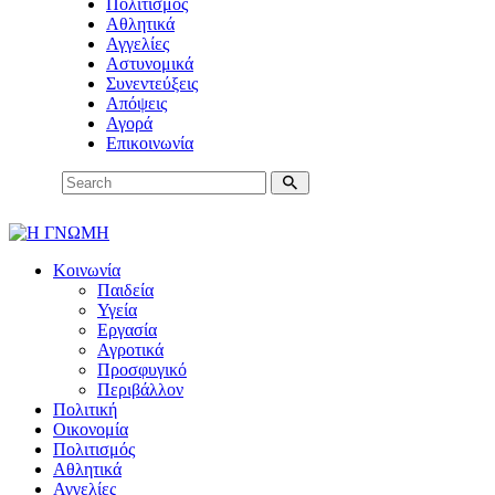
Πολιτισμός
Αθλητικά
Αγγελίες
Αστυνομικά
Συνεντεύξεις
Απόψεις
Αγορά
Επικοινωνία
Κοινωνία
Παιδεία
Υγεία
Εργασία
Αγροτικά
Προσφυγικό
Περιβάλλον
Πολιτική
Οικονομία
Πολιτισμός
Αθλητικά
Αγγελίες