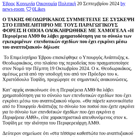
Έβρος
Κοινωνία
Οικονομία
Πολιτική
20 Σεπτεμβρίου 2024
by
news-room
0
Likes
Ο ΤΑΚΗΣ ΘΕΟΔΩΡΙΚΑΚΟΣ ΣΥΜΜΕΤΕΙΧΕ ΣΕ ΣΥΣΚΕΨΗ
ΣΤΟ ΕΠΙΜΕΛΗΤΗΡΙΟ ΜΕ ΤΟΥΣ ΠΑΡΑΓΩΓΙΚΟΥΣ
ΦΟΡΕΙΣ Η ΟΠΟΙΑ ΟΛΟΚΛΗΡΩΘΗΚΕ ΜΕ ΧΑΜΟΓΕΛΑ
«Η
Περιφέρεια ΑΜΘ θα λάβει χρηματοδότηση για το σύνολο των
εγκεκριμένων επενδυτικών σχεδίων που έχει εγκρίνει μέσω
του αναπτυξιακού» δήλωσε
Το Επιμελητήριο Έβρου επισκέφθηκε ο Υπουργός Ανάπτυξης κ.
Θεοδωρικάκος, στο πλαίσιο της περιοδείας που πραγματοποίησε
στον Νομό την Πέμπτη 19 Οκτωβρίου 2024. Ο κ. Θεοδωρικάκος,
αμέσως μετά από την υποδοχή του από τον Πρόεδρο του κ.
Χριστόδουλο Τοψίδη, προχώρησε σε σημαντικές ανακοινώσεις.
Κατ’ αρχάς ανακοίνωσε ότι η Περιφέρεια ΑΜΘ θα λάβει
χρηματοδότηση για το σύνολο των επενδυτικών σχεδίων που έχει
εγκρίνει μέσω του αναπτυξιακού νόμου.
«
Θα πάρετε κανονικότατα
από το Υπουργείο Ανάπτυξης το σύνολο του ποσού που έχετε εγκρίνει
για το σύνολο των επενδυτικών σχεδίων που έχει εγκρίνει η
Περιφέρεια ΑΜΘ»
, είπε χαρακτηριστικά απευθυνόμενος στον κ.
Τοψίδη με την ιδιότητα του Περιφερειάρχη ΑΜΘ.
Δεύτερον σημείωσε ότι
«στα τέσσερα καθεστώτα του αναπτυξιακού