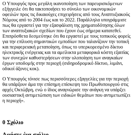
Ο Υπουργός προς μεγάλη ικανοποίηση των παρευρισκόμενων
εξήγγειλε ότι θα τακτοποιήσει το σύνολο των οικονομικών
οφειλών προς τις δικαιούχες επιχειρήσεις από τους Αναπτυξιακούς
Νόμους από το 2004 έως και το 2022. Παράλληλα υπογράμμισε
πως θα εργαστεί για την εξασφάλιση της χρηματοδότησης όλων
των αναπτυξιακών σχεδίων που έχουν έως σήμερα κατατεθεί.
Επιπρόσθετα δεσμεύτηκε ότι θα εργαστεί με τους τοπικούς φορείς
για την επίλυση σημαντικών εμποδίων που ταλανίζουν την τοπική
και περιφερειακή μεταποίηση, όπως το υπερκορεσμένο δίκτυο
ηλεκτρικής ενέργειας και τα αμείλικτα μεταφορικά κόστη εξαιτίας
των συνεχών καθυστερήσεων στην υλοποίηση των αναγκαίων
έργων υποδομής στην περιοχή (σιδηροδρομικό δίκτυο, λιμάνι,
οδικοί άξονες κοκ).
Ο Υπουργός τόνισε πως περισσότερες εξαγγελίες για την περιοχή
θα υπάρξουν άμα την επίσημη επίσκεψη του Πρωθυπουργού στις
αρχές Οκτώβρη, ενώ ο ίδιος αναγνώρισε την ανάγκη να υπάρξει
ουσιαστική αντιμετώπιση των ειδικών θεμάτων που αντιμετωπίζει
η περιοχή».
0 Σχόλιο
Αφήστε ένα σχόλιο