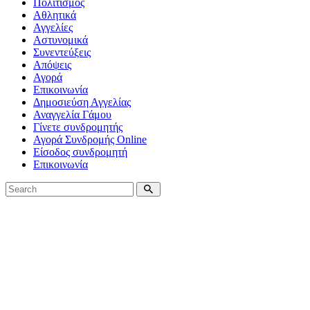
Πολιτισμός
Αθλητικά
Αγγελίες
Αστυνομικά
Συνεντεύξεις
Απόψεις
Αγορά
Επικοινωνία
Δημοσιεύση Αγγελίας
Αναγγελία Γάμου
Γίνετε συνδρομητής
Αγορά Συνδρομής Online
Είσοδος συνδρομητή
Επικοινωνία