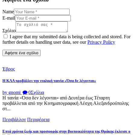
Name
E-mail
Σχόλιο
I agree that my submitted data is being collected and stored. For
further details on handling user data, see our
Privacy Policy
Έβρος
Η ΚΛΑ προβάλλει την ιταλική ταινία «Όσα δε λέγονται»
by gnomi
0
Σχόλια
Η ταινία «Όσα δεν λέγονται» από Δευτέρα έως Τέταρτη
προβάλλεται από την Κινηματογραφική Λέσχη Αλεξανδρούπολης
στ...
Περιβάλλον
Περιφέρεια
Επτά χρόνια ζωής και προσφοράς στην βιοποικιλότητα της Θράκης έκλεισε ο