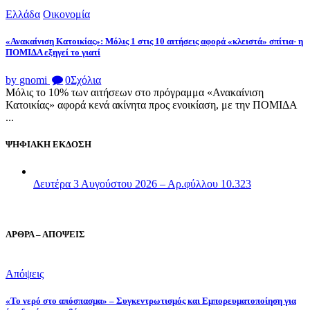
Ελλάδα
Οικονομία
«Ανακαίνιση Κατοικίας»: Μόλις 1 στις 10 αιτήσεις αφορά «κλειστά» σπίτια- η
ΠΟΜΙΔΑ εξηγεί το γιατί
by gnomi
0
Σχόλια
Μόλις το 10% των αιτήσεων στο πρόγραμμα «Ανακαίνιση
Κατοικίας» αφορά κενά ακίνητα προς ενοικίαση, με την ΠΟΜΙΔΑ
...
ΨΗΦΙΑΚΗ ΕΚΔΟΣΗ
Δευτέρα 3 Αυγούστου 2026 – Αρ.φύλλου 10.323
ΑΡΘΡΑ – ΑΠΟΨΕΙΣ
Απόψεις
«Το νερό στο απόσπασμα» – Συγκεντρωτισμός και Εμπορευματοποίηση για