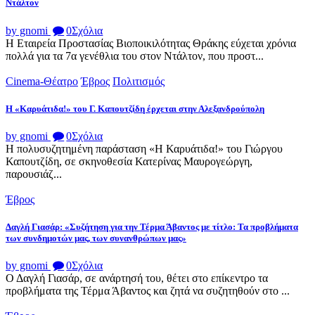
Ντάλτον
by gnomi
0
Σχόλια
Η Εταιρεία Προστασίας Βιοποικιλότητας Θράκης εύχεται χρόνια
πολλά για τα 7α γενέθλια του στον Ντάλτον, που προστ...
Cinema-Θέατρο
Έβρος
Πολιτισμός
Η «Καρυάτιδα!» του Γ. Καπουτζίδη έρχεται στην Αλεξανδρούπολη
by gnomi
0
Σχόλια
Η πολυσυζητημένη παράσταση «Η Καρυάτιδα!» του Γιώργου
Καπουτζίδη, σε σκηνοθεσία Κατερίνας Μαυρογεώργη,
παρουσιάζ...
Έβρος
Δαγλή Γιασάρ: «Συζήτηση για την Τέρμα Άβαντος με τίτλο: Τα προβλήματα
των συνδημοτών μας, των συνανθρώπων μας»
by gnomi
0
Σχόλια
Ο Δαγλή Γιασάρ, σε ανάρτησή του, θέτει στο επίκεντρο τα
προβλήματα της Τέρμα Άβαντος και ζητά να συζητηθούν στο ...