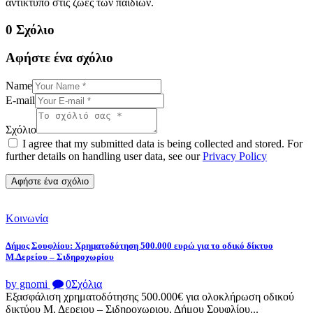
αντίκτυπο στις ζωές των παιδιών.
0 Σχόλιο
Αφήστε ένα σχόλιο
Name
E-mail
Σχόλιο
I agree that my submitted data is being collected and stored. For
further details on handling user data, see our
Privacy Policy
Κοινωνία
Δήμος Σουφλίου: Χρηματοδότηση 500.000 ευρώ για το οδικό δίκτυο
Μ.Δερείου – Σιδηροχωρίου
by gnomi
0
Σχόλια
Εξασφάλιση χρηματοδότησης 500.000€ για ολοκλήρωση οδικού
δικτύου Μ. Δερειου – Σιδηροχωριου, Δήμου Σουφλίου...