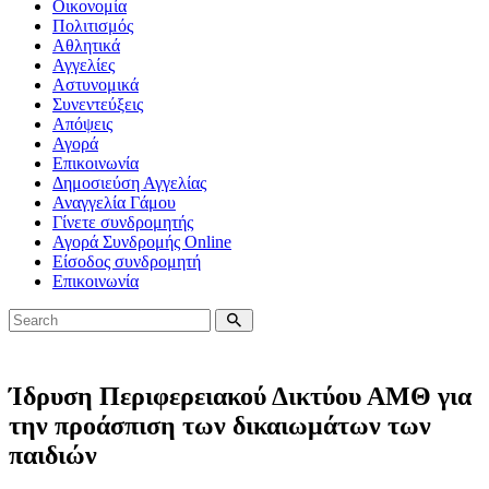
Οικονομία
Πολιτισμός
Αθλητικά
Αγγελίες
Αστυνομικά
Συνεντεύξεις
Απόψεις
Αγορά
Επικοινωνία
Δημοσιεύση Αγγελίας
Αναγγελία Γάμου
Γίνετε συνδρομητής
Αγορά Συνδρομής Online
Είσοδος συνδρομητή
Επικοινωνία
Ίδρυση Περιφερειακού Δικτύου ΑΜΘ για
την προάσπιση των δικαιωμάτων των
παιδιών