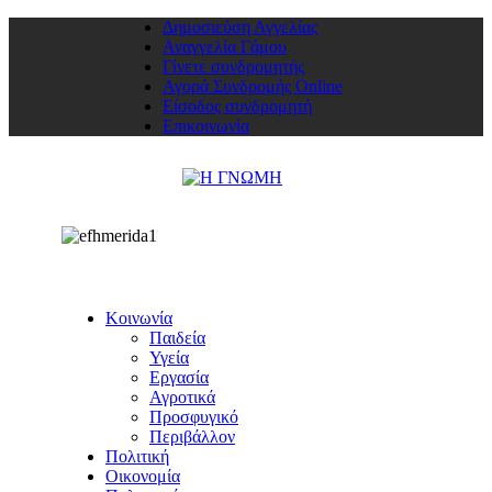
Δημοσιεύση Αγγελίας
Αναγγελία Γάμου
Γίνετε συνδρομητής
Αγορά Συνδρομής Online
Είσοδος συνδρομητή
Επικοινωνία
Κοινωνία
Παιδεία
Υγεία
Εργασία
Αγροτικά
Προσφυγικό
Περιβάλλον
Πολιτική
Οικονομία