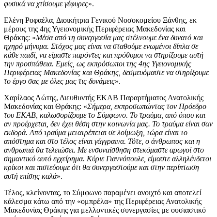
φυσικά να χτίσουμε γέφυρες
».
Ελένη Ροφαέλα, Διοικήτρια Γενικού Νοσοκομείου Ξάνθης, εκ
μέρους της 4ης Υγειονομικής Περιφέρειας Μακεδονίας και
Θράκης: «
Μέσα από τη συνεργασία μας στέλνουμε ένα δυνατό και
ηχηρό μήνυμα. Στόχος μας είναι να σταθούμε ενωμένοι δίπλα σε
κάθε παιδί, να είμαστε παρόντες και πρόθυμοι να στηρίξουμε αυτή
την προσπάθεια. Εμείς, ως εκπρόσωποι της 4ης Υγειονομικής
Περιφέρειας Μακεδονίας και Θράκης, δεσμευόμαστε να στηρίξουμε
το έργο σας με όλες μας τις δυνάμεις
».
Χαρίλαος Λώτης, Διευθυντής ΕΚΑΒ Παραρτήματος Ανατολικής
Μακεδονίας και Θράκης: «
Σήμερα, εκπροσωπώντας τον Πρόεδρο
του ΕΚΑΒ, καλωσορίζουμε το Σύμφωνο. Το τραύμα, από όπου και
αν προέρχεται, δεν έχει θέση στην κοινωνία μας. Το τραύμα είναι σαν
εκδορά. Από τραύμα μετατρέπεται σε λοίμωξη, τώρα είναι το
απόστημα και στο τέλος είναι γάγγραινα. Τότε, ο άνθρωπος και η
ανθρωπιά θα τελειώσει. Με ενσυναίσθηση στεκόμαστε αρωγοί στο
σημαντικό αυτό εγχείρημα. Κύριε Γιαννόπουλε, είμαστε αλληλένδετοι
κρίκοι και πιστεύουμε ότι θα συνεργαστούμε και στην περίπτωση
αυτή επίσης καλά
».
Τέλος, κλείνοντας, το Σύμφωνο παραμένει ανοιχτό και αποτελεί
κάλεσμα κάτω από την «ομπρέλα» της Περιφέρειας Ανατολικής
Μακεδονίας Θράκης για μελλοντικές συνεργασίες με ουσιαστικό