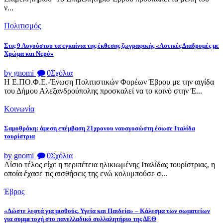
ν...
Πολιτισμός
Στις 9 Αυγούστου τα εγκαίνια της έκθεσης ζωγραφικής «Αστικές Διαδρομές με
Χρώμα και Νερό»
by gnomi
0
Σχόλια
Η Ε.ΠΟ.Φ.Ε.-Ένωση Πολιτιστικών Φορέων Έβρου με την αιγίδα
του Δήμου Αλεξανδρούπολης προσκαλεί να το κοινό στην Έ...
Κοινωνία
Σαμοθράκη: άμεση επέμβαση 21χρονου ναυαγοσώστη έσωσε Ιταλίδα
τουρίστρια
by gnomi
0
Σχόλια
Αίσιο τέλος είχε η περιπέτεια ηλικιωμένης Ιταλίδας τουρίστριας, η
οποία έχασε τις αισθήσεις της ενώ κολυμπούσε σ...
Έβρος
«Δώστε λεφτά για μισθούς, Υγεία και Παιδεία» – Κάλεσμα των σωματείων
για συμμετοχή στο πανελλαδικό συλλαλητήριο της ΔΕΘ