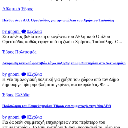
Αθλητικά
Έβρος
Πένθος στον Α.Ο. Ορεστιάδας για την απώλεια του Χρήστου Τασιούλη
by gnomi
0
Σχόλια
Στο πένθος βυθίστηκε η οικογένεια του Αθλητικού Ομίλου
Ορεστιάδας καθώς έφυγε από τη ζωή ο Χρήστος Τασιούλης. Ο...
Έβρος
Πολιτισμός
Ακύρωση τοπικού φεστιβάλ λόγω αύξησης του μισθωτηρίου στο Αλτιναλμάζη
by gnomi
0
Σχόλια
Η νέα τιμολογιακή πολιτική για χρήση του χώρου από τον Δήμο
δημιουργεί ήδη προβλήματα γκρίνιες και ακυρώσεις. Φε...
Έβρος
Ελλάδα
Πρόσκληση του Επιμελητηρίου Έβρου για συμμετοχή στην 90η ΔΕΘ
by gnomi
0
Σχόλια
Για δωρεάν συμμετοχή επιχειρήσεων στο περίπτερο του
Επιμελητηρίου Το Επιμελητήριο Έβρου προσκαλεί τα μέλη του