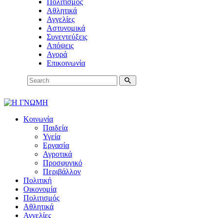
Πολιτισμός
Αθλητικά
Αγγελίες
Αστυνομικά
Συνεντεύξεις
Απόψεις
Αγορά
Επικοινωνία
Κοινωνία
Παιδεία
Υγεία
Εργασία
Αγροτικά
Προσφυγικό
Περιβάλλον
Πολιτική
Οικονομία
Πολιτισμός
Αθλητικά
Αγγελίες