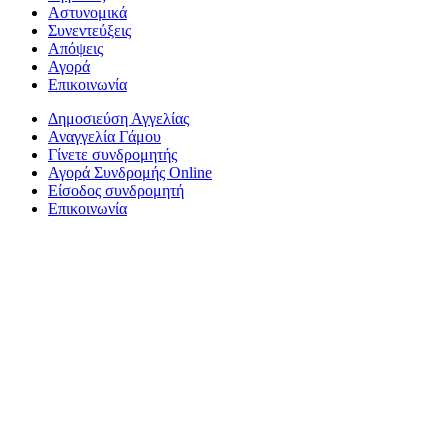
Αστυνομικά
Συνεντεύξεις
Απόψεις
Αγορά
Επικοινωνία
Δημοσιεύση Αγγελίας
Αναγγελία Γάμου
Γίνετε συνδρομητής
Αγορά Συνδρομής Online
Είσοδος συνδρομητή
Επικοινωνία