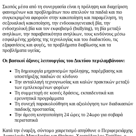
Σκοπός μέσα από τη συνεργασία είναι η πρόληψη και διαχείριση
φαινομένων και προβλημάτων που απειλούν τα παιδιά και πιο
συγκεκριμένα αφορούν στην κακοποίηση και παραμέληση, τη
σεξουαλική κακοποίηση, την ενδοοικογενειακή βία, την
ενδοσχολική βία και τον εκφοβισμό (bullying), τη βία μεταξύ
ανηλίκων, την παραβατικότητα ανηλίκων, τους κινδύνους μέσω
εσφαλμένης χρήσης της τεχνολογίας και του διαδικτύου, τις
εξαφανίσεις και φυγές, τα προβλήματα διαβίωσης και τα
προβλήματα υγείας.
Οι βασικοί άξονες λειτουργίας του Δικτύου περιλαμβάνουν:
Τη δημιουργία μηχανισμών πρόληψης, παρέμβασης και
υποστήριξης παιδιών σε κίνδυνο
Την ανταλλαγή τεχνογνωσίας και καλών πρακτικών μεταξύ
των εμπλεκομένων φορέων
Τη συμμετοχή σε κοινές δράσεις, εκπαιδευτικά και
ερευνητικά προγράμματα
Τη συνεχή παρακολούθηση και αξιολόγηση των διαδικασιών
παιδικής προστασίας
Την άμεση κινητοποίηση 24 ώρες το 24ωρο για σοβαρά
περιστατικά
Κατά την έναρξη, σύντομο χαιρετισμό απηύθυνε ο Περιφερειάρχης
Ανατολικής Μακεδονίας και Θράκης, Χριστόδουλος Τοψίδης, ο