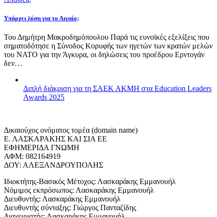
Υπάρχει λύση για το Αιγαίο;
Του Δημήτρη Μακροδημόπουλου Παρά τις ευνοϊκές εξελίξεις που
σηματοδότησε η Σύνοδος Κορυφής των ηγετών των κρατών μελών
του ΝΑΤΟ για την Άγκυρα, οι δηλώσεις του προέδρου Ερντογάν
δεν…
Διπλή διάκριση για τη ΣΑΕΚ ΑΚΜΗ στα Education Leaders
Awards 2025
Δικαιούχος ονόματος τομέα (domain name)
Ε. ΛΑΣΚΑΡΑΚΗΣ ΚΑΙ ΣΙΑ ΕΕ
ΕΦΗΜΕΡΙΔΑ ΓΝΩΜΗ
ΑΦΜ: 082164919
ΔΟΥ: ΑΛΕΞΑΝΔΡΟΥΠΟΛΗΣ
Ιδιοκτήτης-Βασικός Μέτοχος: Λασκαράκης Εμμανουήλ
Νόμιμος εκπρόσωπος: Λασκαράκης Εμμανουήλ
Διευθυντής: Λασκαράκης Εμμανουήλ
Διευθυντής σύνταξης: Γιώργος Πανταζίδης
Διαχειριστής: Λασκαράκης Εμμανουήλ