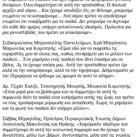
δυνάμεων. Όλοι συμμετείχαν σε αυτή την προσπάθεια. Η δουλειά
αρχίζει από αύριο… Και έχουμε αποδείξει ότι, αν θέλουμε, μπορούμε
ενωμένοι να τα καταφέρουμε… Από αύριο πρέπει να αποδείξουμε
ενωμένοι ότι νοιαζόμαστε για τα παιδιά. Δεν μπορούμε να δεχτούμε
ότι κάθε δύο ημέρες υπάρχει αυτοκτονικός ιδεασμός. Πρόκειται για
μια χιονοστιβάδα, που πρέπει να ανακόψουμε
».
Σεβασμιώτατος Μητροπολίτης Παντελεήμων, Ιερά Μητρόπολη
Μαρωνείας και Κομοτηνής: «
Είμαι εδώ για να εκφράσω τις
ευχαριστίες μου σε όλους σας, καθώς συνδράμετε για το μέλλον των
παιδιών… Ένα χαμόγελο ενός παιδιού σου δίνει έναυσμα για να
ζήσεις. Ας τα έχουμε υπόψη μας. Αυτή την προσπάθεια πρέπει όχι
απλά να την υπογράψουμε, αλλά να την τηρήσουμε. Δεσμευόμαστε με
την Περιφέρεια να έρθουμε ως αρωγοί σε αυτό το αίτημα
».
Δρ. Τζιχάτ Χαλήλ, Τοποτηρητής Μουφτής, Μουφτεία Κομοτηνής:
«
Είναι χαρά μου να βρίσκομαι και να συμμετέχω σε αυτή τη
συμφωνία διότι τα παιδιά είναι κοσμήματα αυτής της ζωής και πρέπει
να τους προσφέρουμε μόρφωση και εκπαίδευση. Χωρίς το χαμόγελο
και τη φωνή του παιδιού δεν υπάρχει μέλλον
».
Σάββας Μιχαηλίδης, Πρόεδρος Περιφερειακής Ένωσης Δήμων
Ανατολικής Μακεδονίας και Θράκης: «
Χαιρόμαστε ιδιαίτερα που
συμμετέχουμε σε αυτή την κοινωνική συμμαχία και θα έχουμε τη
δυνατότητα, μέσω των Δήμων, συντονισμένα, μέσα από τις γνώσεις