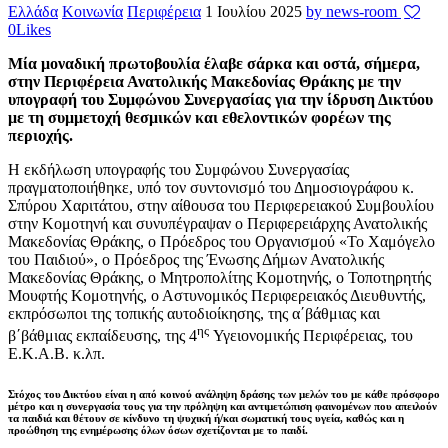
Ελλάδα
Κοινωνία
Περιφέρεια
1 Ιουλίου 2025
by news-room
0
Likes
Μία μοναδική πρωτοβουλία έλαβε σάρκα και οστά, σήμερα,
στην Περιφέρεια Ανατολικής Μακεδονίας Θράκης με την
υπογραφή του Συμφώνου Συνεργασίας για την ίδρυση Δικτύου
με τη συμμετοχή θεσμικών και εθελοντικών φορέων της
περιοχής.
Η εκδήλωση υπογραφής του Συμφώνου Συνεργασίας
πραγματοποιήθηκε, υπό τον συντονισμό του Δημοσιογράφου κ.
Σπύρου Χαριτάτου, στην αίθουσα του Περιφερειακού Συμβουλίου
στην Κομοτηνή και συνυπέγραψαν ο Περιφερειάρχης Ανατολικής
Μακεδονίας Θράκης, ο Πρόεδρος του Οργανισμού «Το Χαμόγελο
του Παιδιού», ο Πρόεδρος της Ένωσης Δήμων Ανατολικής
Μακεδονίας Θράκης, ο Μητροπολίτης Κομοτηνής, ο Τοποτηρητής
Μουφτής Κομοτηνής, ο Αστυνομικός Περιφερειακός Διευθυντής,
εκπρόσωποι της τοπικής αυτοδιοίκησης, της α΄βάθμιας και
ης
β΄βάθμιας εκπαίδευσης, της 4
Υγειονομικής Περιφέρειας, του
Ε.Κ.Α.Β. κ.λπ.
Στόχος του Δικτύου είναι η από κοινού ανάληψη δράσης των μελών του με κάθε πρόσφορο
μέτρο και η συνεργασία τους για την πρόληψη και αντιμετώπιση φαινομένων που απειλούν
τα παιδιά και θέτουν σε κίνδυνο τη ψυχική ή/και σωματική τους υγεία, καθώς και η
προώθηση της ενημέρωσης όλων όσων σχετίζονται με το παιδί.