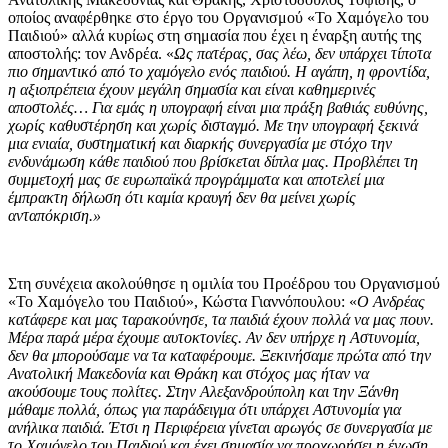
οποίος αναφέρθηκε στο έργο του Οργανισμού «Το Χαμόγελο του
Παιδιού» αλλά κυρίως στη σημασία που έχει η έναρξη αυτής της
αποστολής: τον Ανδρέα. «
Ως πατέρας, σας λέω, δεν υπάρχει τίποτα
πιο σημαντικό από το χαμόγελο ενός παιδιού. Η αγάπη, η φροντίδα,
η αξιοπρέπεια έχουν μεγάλη σημασία και είναι καθημερινές
αποστολές… Για εμάς η υπογραφή είναι μια πράξη βαθιάς ευθύνης,
χωρίς καθυστέρηση και χωρίς δισταγμό. Με την υπογραφή ξεκινά
μια ενιαία, συστηματική και διαρκής συνεργασία με στόχο την
ενδυνάμωση κάθε παιδιού που βρίσκεται δίπλα μας. Προβλέπει τη
συμμετοχή μας σε ευρωπαϊκά προγράμματα και αποτελεί μια
έμπρακτη δήλωση ότι καμία κραυγή δεν θα μείνει χωρίς
ανταπόκριση.»
Στη συνέχεια ακολούθησε η ομιλία του Προέδρου του Οργανισμού
«Το Χαμόγελο του Παιδιού», Κώστα Γιαννόπουλου: «
Ο Ανδρέας
κατάφερε και μας ταρακούνησε, τα παιδιά έχουν πολλά να μας πουν.
Μέρα παρά μέρα έχουμε αυτοκτονίες. Αν δεν υπήρχε η Αστυνομία,
δεν θα μπορούσαμε να τα καταφέρουμε. Ξεκινήσαμε πρώτα από την
Ανατολική Μακεδονία και Θράκη και στόχος μας ήταν να
ακούσουμε τους πολίτες. Στην Αλεξανδρούπολη και την Ξάνθη
μάθαμε πολλά, όπως για παράδειγμα ότι υπάρχει Αστυνομία για
ανήλικα παιδιά. Έτσι η Περιφέρεια γίνεται αρωγός σε συνεργασία με
το Χαμόγελο του Παιδιού και έχει σημασία να προχωρήσει η ένωση