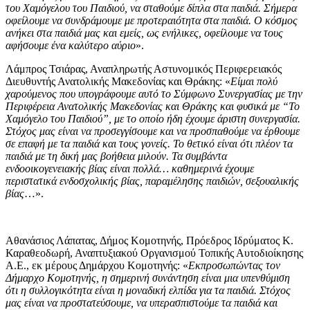
του Χαμόγελου του Παιδιού, να σταθούμε δίπλα στα παιδιά. Σήμερα
οφείλουμε να συνδράμουμε με προτεραιότητα στα παιδιά. Ο κόσμος
ανήκει στα παιδιά μας και εμείς, ως ενήλικες, οφείλουμε να τους
αφήσουμε ένα καλύτερο αύριο
».
Λάμπρος Τσιάρας, Αναπληρωτής Αστυνομικός Περιφερειακός
Διευθυντής Ανατολικής Μακεδονίας και Θράκης: «
Είμαι πολύ
χαρούμενος που υπογράφουμε αυτό το Σύμφωνο Συνεργασίας με την
Περιφέρεια Ανατολικής Μακεδονίας και Θράκης και φυσικά με “Το
Χαμόγελο του Παιδιού”, με το οποίο ήδη έχουμε άριστη συνεργασία.
Στόχος μας είναι να προσεγγίσουμε και να προσπαθούμε να έρθουμε
σε επαφή με τα παιδιά και τους γονείς. Το θετικό είναι ότι πλέον τα
παιδιά με τη δική μας βοήθεια μιλούν. Τα συμβάντα
ενδοοικογενειακής βίας είναι πολλά… καθημερινά έχουμε
περιστατικά ενδοσχολικής βίας, παραμέλησης παιδιών, σεξουαλικής
βίας
…».
Αθανάσιος Λάπατας, Δήμος Κομοτηνής, Πρόεδρος Ιδρύματος Κ.
Καραθεοδωρή, Αναπτυξιακού Οργανισμού Τοπικής Αυτοδιοίκησης
Α.Ε., εκ μέρους Δημάρχου Κομοτηνής: «
Εκπροσωπώντας τον
Δήμαρχο Κομοτηνής, η σημερινή συνάντηση είναι μια υπενθύμιση
ότι η συλλογικότητα είναι η μοναδική ελπίδα για τα παιδιά. Στόχος
μας είναι να προστατεύσουμε, να υπερασπιστούμε τα παιδιά και