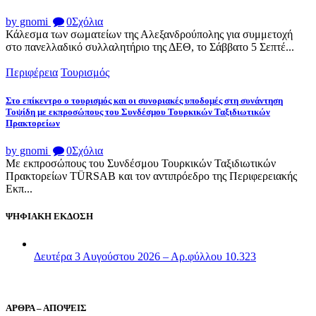
by gnomi
0
Σχόλια
Κάλεσμα των σωματείων της Αλεξανδρούπολης για συμμετοχή
στο πανελλαδικό συλλαλητήριο της ΔΕΘ, το Σάββατο 5 Σεπτέ...
Περιφέρεια
Τουρισμός
Στο επίκεντρο ο τουρισμός και οι συνοριακές υποδομές στη συνάντηση
Τοψίδη με εκπροσώπους του Συνδέσμου Τουρκικών Ταξιδιωτικών
Πρακτορείων
by gnomi
0
Σχόλια
Με εκπροσώπους του Συνδέσμου Τουρκικών Ταξιδιωτικών
Πρακτορείων TÜRSAB και τον αντιπρόεδρο της Περιφερειακής
Εκπ...
ΨΗΦΙΑΚΗ ΕΚΔΟΣΗ
Δευτέρα 3 Αυγούστου 2026 – Αρ.φύλλου 10.323
ΑΡΘΡΑ – ΑΠΟΨΕΙΣ