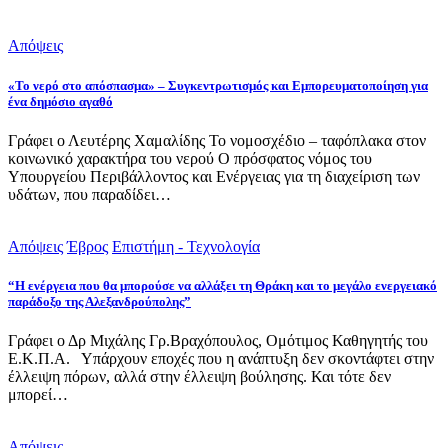
Απόψεις
«Το νερό στο απόσπασμα» – Συγκεντρωτισμός και Εμπορευματοποίηση για
ένα δημόσιο αγαθό
Γράφει ο Λευτέρης Χαμαλίδης Το νομοσχέδιο – ταφόπλακα στον
κοινωνικό χαρακτήρα του νερού Ο πρόσφατος νόμος του
Υπουργείου Περιβάλλοντος και Ενέργειας για τη διαχείριση των
υδάτων, που παραδίδει…
Απόψεις
Έβρος
Επιστήμη - Τεχνολογία
“Η ενέργεια που θα μπορούσε να αλλάξει τη Θράκη και το μεγάλο ενεργειακό
παράδοξο της Αλεξανδρούπολης”
Γράφει ο Δρ Μιχάλης Γρ.Βραχόπουλος, Ομότιμος Καθηγητής του
Ε.Κ.Π.Α. Υπάρχουν εποχές που η ανάπτυξη δεν σκοντάφτει στην
έλλειψη πόρων, αλλά στην έλλειψη βούλησης. Και τότε δεν
μπορεί…
Απόψεις