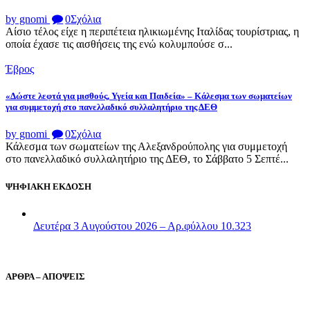
by gnomi
0
Σχόλια
Αίσιο τέλος είχε η περιπέτεια ηλικιωμένης Ιταλίδας τουρίστριας, η
οποία έχασε τις αισθήσεις της ενώ κολυμπούσε σ...
Έβρος
«Δώστε λεφτά για μισθούς, Υγεία και Παιδεία» – Κάλεσμα των σωματείων
για συμμετοχή στο πανελλαδικό συλλαλητήριο της ΔΕΘ
by gnomi
0
Σχόλια
Κάλεσμα των σωματείων της Αλεξανδρούπολης για συμμετοχή
στο πανελλαδικό συλλαλητήριο της ΔΕΘ, το Σάββατο 5 Σεπτέ...
ΨΗΦΙΑΚΗ ΕΚΔΟΣΗ
Δευτέρα 3 Αυγούστου 2026 – Αρ.φύλλου 10.323
ΑΡΘΡΑ – ΑΠΟΨΕΙΣ