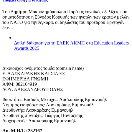
Υπάρχει λύση για το Αιγαίο;
Του Δημήτρη Μακροδημόπουλου Παρά τις ευνοϊκές εξελίξεις που
σηματοδότησε η Σύνοδος Κορυφής των ηγετών των κρατών μελών
του ΝΑΤΟ για την Άγκυρα, οι δηλώσεις του προέδρου Ερντογάν
δεν…
Διπλή διάκριση για τη ΣΑΕΚ ΑΚΜΗ στα Education Leaders
Awards 2025
Δικαιούχος ονόματος τομέα (domain name)
Ε. ΛΑΣΚΑΡΑΚΗΣ ΚΑΙ ΣΙΑ ΕΕ
ΕΦΗΜΕΡΙΔΑ ΓΝΩΜΗ
ΑΦΜ: 082164919
ΔΟΥ: ΑΛΕΞΑΝΔΡΟΥΠΟΛΗΣ
Ιδιοκτήτης-Βασικός Μέτοχος: Λασκαράκης Εμμανουήλ
Νόμιμος εκπρόσωπος: Λασκαράκης Εμμανουήλ
Διευθυντής: Λασκαράκης Εμμανουήλ
Διευθυντής σύνταξης: Γιώργος Πανταζίδης
Διαχειριστής: Λασκαράκης Εμμανουήλ
Αρ. Μ.Η.Τ.: 232167