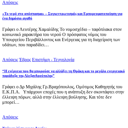
Απόψεις
«Το νερό στο απόσπασμα» – Συγκεντρωτισμός και Εμπορευματοποίηση για
ένα δημόσιο αγαθό
Γράφει ο Λευτέρης Χαμαλίδης Το νομοσχέδιο – ταφόπλακα στον
κοινωνικό χαρακτήρα του νερού Ο πρόσφατος νόμος του
Υπουργείου Περιβάλλοντος και Ενέργειας για τη διαχείριση των
υδάτων, που παραδίδει…
Απόψεις
Έβρος
Επιστήμη - Τεχνολογία
“Η ενέργεια που θα μπορούσε να αλλάξει τη Θράκη και το μεγάλο ενεργειακό
παράδοξο της Αλεξανδρούπολης”
Γράφει ο Δρ Μιχάλης Γρ.Βραχόπουλος, Ομότιμος Καθηγητής του
Ε.Κ.Π.Α. Υπάρχουν εποχές που η ανάπτυξη δεν σκοντάφτει στην
έλλειψη πόρων, αλλά στην έλλειψη βούλησης. Και τότε δεν
μπορεί…
Απόψεις