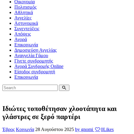
Οικονομία
Πολιτισμός
Αθλητικά
Αγγελίες
Αστυνομικά
Συνεντεύξεις
Απόψεις
Αγορά
Επικοινωνία
Δημοσιεύση Αγγελίας
Αναγγελία Γάμου
Γίνετε συνδρομητής
Αγορά Συνδρομής Online
Είσοδος συνδρομητή
Επικοινωνία
Ιδιώτες τοποθέτησαν χλοοτάπητα και
γλάστρες σε ξερό παρτέρι
Έβρος
Κοινωνία
28 Αυγούστου 2025
by gnomi
0
Likes