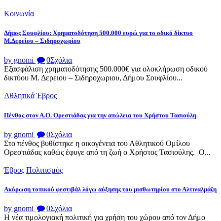
Κοινωνία
Δήμος Σουφλίου: Χρηματοδότηση 500.000 ευρώ για το οδικό δίκτυο
Μ.Δερείου – Σιδηροχωρίου
by gnomi
0
Σχόλια
Εξασφάλιση χρηματοδότησης 500.000€ για ολοκλήρωση οδικού
δικτύου Μ. Δερειου – Σιδηροχωριου, Δήμου Σουφλίου...
Αθλητικά
Έβρος
Πένθος στον Α.Ο. Ορεστιάδας για την απώλεια του Χρήστου Τασιούλη
by gnomi
0
Σχόλια
Στο πένθος βυθίστηκε η οικογένεια του Αθλητικού Ομίλου
Ορεστιάδας καθώς έφυγε από τη ζωή ο Χρήστος Τασιούλης. Ο...
Έβρος
Πολιτισμός
Ακύρωση τοπικού φεστιβάλ λόγω αύξησης του μισθωτηρίου στο Αλτιναλμάζη
by gnomi
0
Σχόλια
Η νέα τιμολογιακή πολιτική για χρήση του χώρου από τον Δήμο