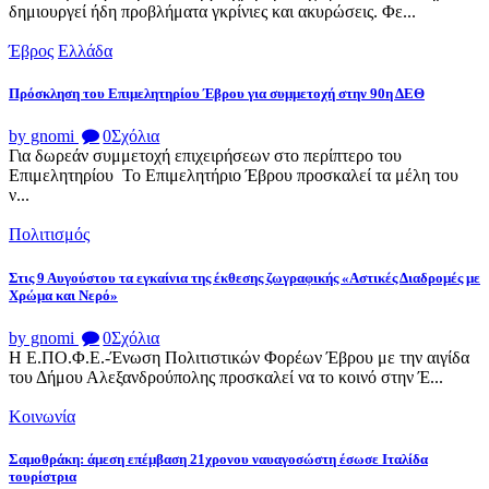
δημιουργεί ήδη προβλήματα γκρίνιες και ακυρώσεις. Φε...
Έβρος
Ελλάδα
Πρόσκληση του Επιμελητηρίου Έβρου για συμμετοχή στην 90η ΔΕΘ
by gnomi
0
Σχόλια
Για δωρεάν συμμετοχή επιχειρήσεων στο περίπτερο του
Επιμελητηρίου Το Επιμελητήριο Έβρου προσκαλεί τα μέλη του
ν...
Πολιτισμός
Στις 9 Αυγούστου τα εγκαίνια της έκθεσης ζωγραφικής «Αστικές Διαδρομές με
Χρώμα και Νερό»
by gnomi
0
Σχόλια
Η Ε.ΠΟ.Φ.Ε.-Ένωση Πολιτιστικών Φορέων Έβρου με την αιγίδα
του Δήμου Αλεξανδρούπολης προσκαλεί να το κοινό στην Έ...
Κοινωνία
Σαμοθράκη: άμεση επέμβαση 21χρονου ναυαγοσώστη έσωσε Ιταλίδα
τουρίστρια