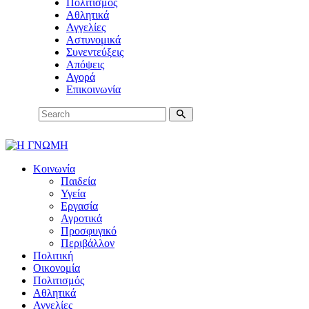
Πολιτισμός
Αθλητικά
Αγγελίες
Αστυνομικά
Συνεντεύξεις
Απόψεις
Αγορά
Επικοινωνία
Κοινωνία
Παιδεία
Υγεία
Εργασία
Αγροτικά
Προσφυγικό
Περιβάλλον
Πολιτική
Οικονομία
Πολιτισμός
Αθλητικά
Αγγελίες