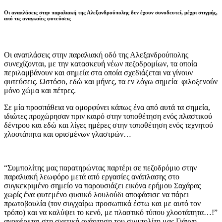
Οι αναπλάσεις στην παραλιακή της Αλεξανδρούπολης δεν έχουν συνοδευτεί, μέχρι στιγμής,
από τις αναγκαίες φυτεύσεις
Οι αναπλάσεις στην παραλιακή οδό της Αλεξανδρούπολης
συνεχίζονται, με την κατασκευή νέων πεζοδρομίων, τα οποία
περιλαμβάνουν και σημεία στα οποία σχεδιάζεται να γίνουν
φυτεύσεις. Ωστόσο, εδώ και μήνες, τα εν λόγω σημεία φιλοξενούν
μόνο χώμα και πέτρες.
Σε μία προσπάθεια να ομορφύνει κάπως ένα από αυτά τα σημεία,
ιδιώτες προχώρησαν πριν καιρό στην τοποθέτηση ενός πλαστικού
δέντρου και εδώ και λίγες ημέρες στην τοποθέτηση ενός τεχνητού
χλοοτάπητα και ορισμένων γλαστρών…
“Συμπολίτης μας παρατηρώντας παρτέρι σε πεζοδρόμιο στην
παραλιακή λεωφόρο μετά από εργασίες ανάπλασης στο
συγκεκριμένο σημείο να παρουσιάζει εικόνα ερήμου Σαχάρας
χωρίς ένα φυτεμένο φυσικό λουλούδι αποφάσισε να πάρει
πρωτοβουλία (τον συγχαίρω προσωπικά έστω και με αυτό τον
τρόπο) και να καλύψει το κενό, με πλαστικό τύπου χλοοτάπητα…!”
αναφέρεται στη σχετική ανάρτηση του συμπολίτη μας Γιάννη