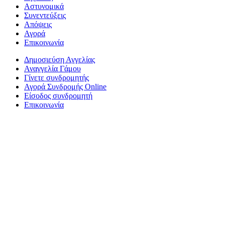
Αστυνομικά
Συνεντεύξεις
Απόψεις
Αγορά
Επικοινωνία
Δημοσιεύση Αγγελίας
Αναγγελία Γάμου
Γίνετε συνδρομητής
Αγορά Συνδρομής Online
Είσοδος συνδρομητή
Επικοινωνία