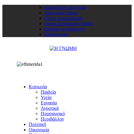
Δημοσιεύση Αγγελίας
Αναγγελία Γάμου
Γίνετε συνδρομητής
Αγορά Συνδρομής Online
Είσοδος συνδρομητή
Επικοινωνία
Κοινωνία
Παιδεία
Υγεία
Εργασία
Αγροτικά
Προσφυγικό
Περιβάλλον
Πολιτική
Οικονομία