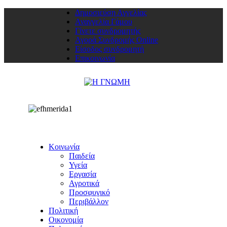
Δημοσιεύση Αγγελίας
Αναγγελία Γάμου
Γίνετε συνδρομητής
Αγορά Συνδρομής Online
Είσοδος συνδρομητή
Επικοινωνία
Κοινωνία
Παιδεία
Υγεία
Εργασία
Αγροτικά
Προσφυγικό
Περιβάλλον
Πολιτική
Οικονομία