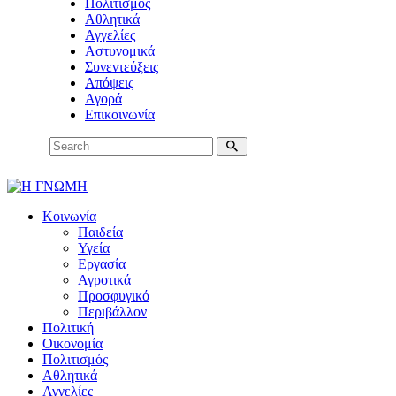
Πολιτισμός
Αθλητικά
Αγγελίες
Αστυνομικά
Συνεντεύξεις
Απόψεις
Αγορά
Επικοινωνία
Κοινωνία
Παιδεία
Υγεία
Εργασία
Αγροτικά
Προσφυγικό
Περιβάλλον
Πολιτική
Οικονομία
Πολιτισμός
Αθλητικά
Αγγελίες