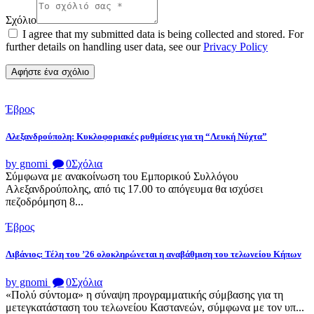
Σχόλιο
I agree that my submitted data is being collected and stored. For
further details on handling user data, see our
Privacy Policy
Έβρος
Αλεξανδρούπολη: Κυκλοφοριακές ρυθμίσεις για τη “Λευκή Νύχτα”
by gnomi
0
Σχόλια
Σύμφωνα με ανακοίνωση του Εμπορικού Συλλόγου
Αλεξανδρούπολης, από τις 17.00 το απόγευμα θα ισχύσει
πεζοδρόμηση 8...
Έβρος
Λιβάνιος: Τέλη του ’26 ολοκληρώνεται η αναβάθμιση του τελωνείου Κήπων
by gnomi
0
Σχόλια
«Πολύ σύντομα» η σύναψη προγραμματικής σύμβασης για τη
μετεγκατάσταση του τελωνείου Καστανεών, σύμφωνα με τον υπ...