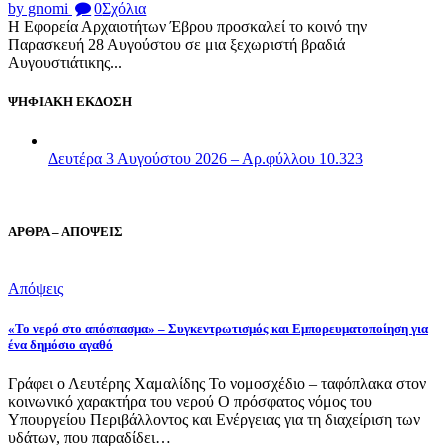
by gnomi
0
Σχόλια
Η Εφορεία Αρχαιοτήτων Έβρου προσκαλεί το κοινό την
Παρασκευή 28 Αυγούστου σε μια ξεχωριστή βραδιά
Αυγουστιάτικης...
ΨΗΦΙΑΚΗ ΕΚΔΟΣΗ
Δευτέρα 3 Αυγούστου 2026 – Αρ.φύλλου 10.323
ΑΡΘΡΑ – ΑΠΟΨΕΙΣ
Απόψεις
«Το νερό στο απόσπασμα» – Συγκεντρωτισμός και Εμπορευματοποίηση για
ένα δημόσιο αγαθό
Γράφει ο Λευτέρης Χαμαλίδης Το νομοσχέδιο – ταφόπλακα στον
κοινωνικό χαρακτήρα του νερού Ο πρόσφατος νόμος του
Υπουργείου Περιβάλλοντος και Ενέργειας για τη διαχείριση των
υδάτων, που παραδίδει…