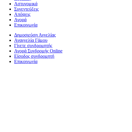
Αστυνομικά
Συνεντεύξεις
Απόψεις
Αγορά
Επικοινωνία
Δημοσιεύση Αγγελίας
Αναγγελία Γάμου
Γίνετε συνδρομητής
Αγορά Συνδρομής Online
Είσοδος συνδρομητή
Επικοινωνία