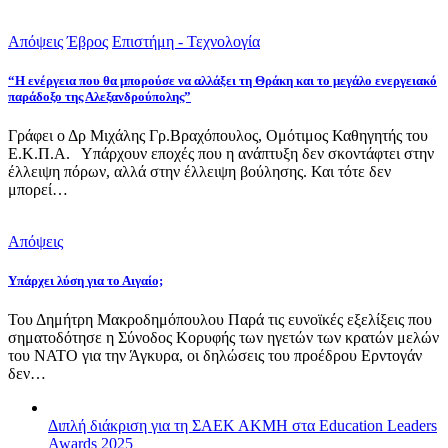
Απόψεις
Έβρος
Επιστήμη - Τεχνολογία
“Η ενέργεια που θα μπορούσε να αλλάξει τη Θράκη και το μεγάλο ενεργειακό
παράδοξο της Αλεξανδρούπολης”
Γράφει ο Δρ Μιχάλης Γρ.Βραχόπουλος, Ομότιμος Καθηγητής του
Ε.Κ.Π.Α. Υπάρχουν εποχές που η ανάπτυξη δεν σκοντάφτει στην
έλλειψη πόρων, αλλά στην έλλειψη βούλησης. Και τότε δεν
μπορεί…
Απόψεις
Υπάρχει λύση για το Αιγαίο;
Του Δημήτρη Μακροδημόπουλου Παρά τις ευνοϊκές εξελίξεις που
σηματοδότησε η Σύνοδος Κορυφής των ηγετών των κρατών μελών
του ΝΑΤΟ για την Άγκυρα, οι δηλώσεις του προέδρου Ερντογάν
δεν…
Διπλή διάκριση για τη ΣΑΕΚ ΑΚΜΗ στα Education Leaders
Awards 2025