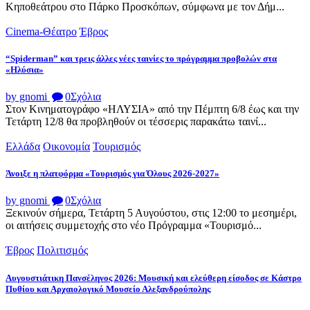
Κηποθεάτρου στο Πάρκο Προσκόπων, σύμφωνα με τον Δήμ...
Cinema-Θέατρο
Έβρος
“Spiderman” και τρεις άλλες νέες ταινίες το πρόγραμμα προβολών στα
«Ηλύσια»
by gnomi
0
Σχόλια
Στον Κινηματογράφο «ΗΛΥΣΙΑ» από την Πέμπτη 6/8 έως και την
Τετάρτη 12/8 θα προβληθούν οι τέσσερις παρακάτω ταινί...
Ελλάδα
Οικονομία
Τουρισμός
Άνοιξε η πλατφόρμα «Τουρισμός για Όλους 2026-2027»
by gnomi
0
Σχόλια
Ξεκινούν σήμερα, Τετάρτη 5 Αυγούστου, στις 12:00 το μεσημέρι,
οι αιτήσεις συμμετοχής στο νέο Πρόγραμμα «Τουρισμό...
Έβρος
Πολιτισμός
Αυγουστιάτικη Πανσέληνος 2026: Μουσική και ελεύθερη είσοδος σε Κάστρο
Πυθίου και Αρχαιολογικό Μουσείο Αλεξανδρούπολης