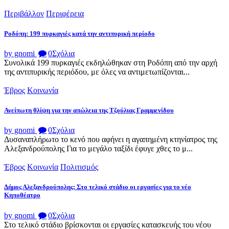
Περιβάλλον
Περιφέρεια
Ροδόπη: 199 πυρκαγιές κατά την αντιπυρική περίοδο
by gnomi
0
Σχόλια
Συνολικά 199 πυρκαγιές εκδηλώθηκαν στη Ροδόπη από την αρχή
της αντιπυρικής περιόδου, με όλες να αντιμετωπίζονται...
Έβρος
Κοινωνία
Ανείπωτη θλίψη για την απώλεια της Τζούλιας Γραμμενίδου
by gnomi
0
Σχόλια
Δυσαναπλήρωτο το κενό που αφήνει η αγαπημένη κτηνίατρος της
Αλεξανδρούπολης Για το μεγάλο ταξίδι έφυγε χθες το μ...
Έβρος
Κοινωνία
Πολιτισμός
Δήμος Αλεξανδρούπολης: Στο τελικό στάδιο οι εργασίες για το νέο
Κηποθέατρο
by gnomi
0
Σχόλια
Στο τελικό στάδιο βρίσκονται οι εργασίες κατασκευής του νέου