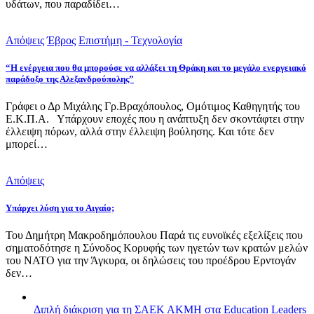
υδάτων, που παραδίδει…
Απόψεις
Έβρος
Επιστήμη - Τεχνολογία
“Η ενέργεια που θα μπορούσε να αλλάξει τη Θράκη και το μεγάλο ενεργειακό
παράδοξο της Αλεξανδρούπολης”
Γράφει ο Δρ Μιχάλης Γρ.Βραχόπουλος, Ομότιμος Καθηγητής του
Ε.Κ.Π.Α. Υπάρχουν εποχές που η ανάπτυξη δεν σκοντάφτει στην
έλλειψη πόρων, αλλά στην έλλειψη βούλησης. Και τότε δεν
μπορεί…
Απόψεις
Υπάρχει λύση για το Αιγαίο;
Του Δημήτρη Μακροδημόπουλου Παρά τις ευνοϊκές εξελίξεις που
σηματοδότησε η Σύνοδος Κορυφής των ηγετών των κρατών μελών
του ΝΑΤΟ για την Άγκυρα, οι δηλώσεις του προέδρου Ερντογάν
δεν…
Διπλή διάκριση για τη ΣΑΕΚ ΑΚΜΗ στα Education Leaders