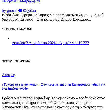
Μ.Δερείου – Σιδηροχωρίου
by gnomi
0
Σχόλια
Εξασφάλιση χρηματοδότησης 500.000€ για ολοκλήρωση οδικού
δικτύου Μ. Δερειου – Σιδηροχωριου, Δήμου Σουφλίου...
ΨΗΦΙΑΚΗ ΕΚΔΟΣΗ
Δευτέρα 3 Αυγούστου 2026 – Αρ.φύλλου 10.323
ΑΡΘΡΑ – ΑΠΟΨΕΙΣ
Απόψεις
«Το νερό στο απόσπασμα» – Συγκεντρωτισμός και Εμπορευματοποίηση για
ένα δημόσιο αγαθό
Γράφει ο Λευτέρης Χαμαλίδης Το νομοσχέδιο – ταφόπλακα στον
κοινωνικό χαρακτήρα του νερού Ο πρόσφατος νόμος του
Υπουργείου Περιβάλλοντος και Ενέργειας για τη διαχείριση των