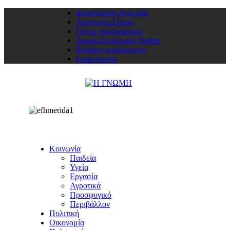
Δημοσιεύση Αγγελίας
Αναγγελία Γάμου
Γίνετε συνδρομητής
Αγορά Συνδρομής Online
Είσοδος συνδρομητή
Επικοινωνία
Κοινωνία
Παιδεία
Υγεία
Εργασία
Αγροτικά
Προσφυγικό
Περιβάλλον
Πολιτική
Οικονομία