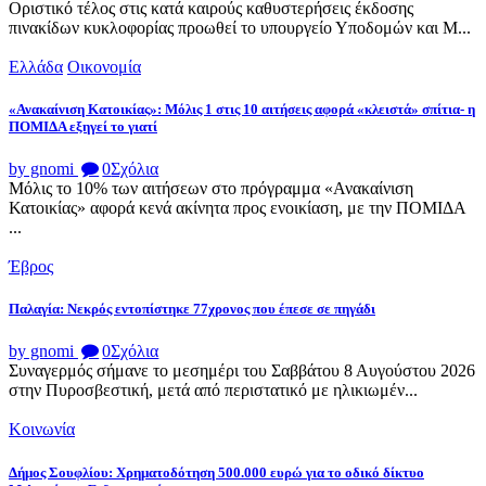
Οριστικό τέλος στις κατά καιρούς καθυστερήσεις έκδοσης
πινακίδων κυκλοφορίας προωθεί το υπουργείο Υποδομών και Μ...
Ελλάδα
Οικονομία
«Ανακαίνιση Κατοικίας»: Μόλις 1 στις 10 αιτήσεις αφορά «κλειστά» σπίτια- η
ΠΟΜΙΔΑ εξηγεί το γιατί
by gnomi
0
Σχόλια
Μόλις το 10% των αιτήσεων στο πρόγραμμα «Ανακαίνιση
Κατοικίας» αφορά κενά ακίνητα προς ενοικίαση, με την ΠΟΜΙΔΑ
...
Έβρος
Παλαγία: Νεκρός εντοπίστηκε 77χρονος που έπεσε σε πηγάδι
by gnomi
0
Σχόλια
Συναγερμός σήμανε το μεσημέρι του Σαββάτου 8 Αυγούστου 2026
στην Πυροσβεστική, μετά από περιστατικό με ηλικιωμέν...
Κοινωνία
Δήμος Σουφλίου: Χρηματοδότηση 500.000 ευρώ για το οδικό δίκτυο