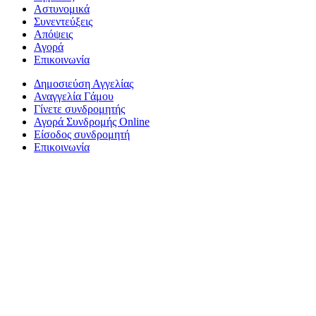
Αστυνομικά
Συνεντεύξεις
Απόψεις
Αγορά
Επικοινωνία
Δημοσιεύση Αγγελίας
Αναγγελία Γάμου
Γίνετε συνδρομητής
Αγορά Συνδρομής Online
Είσοδος συνδρομητή
Επικοινωνία