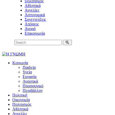
Πολιτισμός
Αθλητικά
Αγγελίες
Αστυνομικά
Συνεντεύξεις
Απόψεις
Αγορά
Επικοινωνία
Κοινωνία
Παιδεία
Υγεία
Εργασία
Αγροτικά
Προσφυγικό
Περιβάλλον
Πολιτική
Οικονομία
Πολιτισμός
Αθλητικά
Αγγελίες