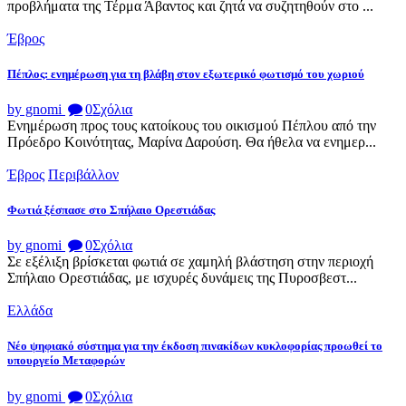
προβλήματα της Τέρμα Άβαντος και ζητά να συζητηθούν στο ...
Έβρος
Πέπλος: ενημέρωση για τη βλάβη στον εξωτερικό φωτισμό του χωριού
by gnomi
0
Σχόλια
Ενημέρωση προς τους κατοίκους του οικισμού Πέπλου από την
Πρόεδρο Κοινότητας, Μαρίνα Δαρούση. Θα ήθελα να ενημερ...
Έβρος
Περιβάλλον
Φωτιά ξέσπασε στο Σπήλαιο Ορεστιάδας
by gnomi
0
Σχόλια
Σε εξέλιξη βρίσκεται φωτιά σε χαμηλή βλάστηση στην περιοχή
Σπήλαιο Ορεστιάδας, με ισχυρές δυνάμεις της Πυροσβεστ...
Ελλάδα
Νέο ψηφιακό σύστημα για την έκδοση πινακίδων κυκλοφορίας προωθεί το
υπουργείο Μεταφορών
by gnomi
0
Σχόλια