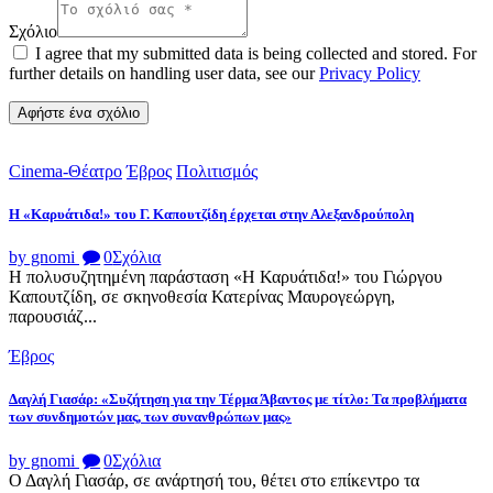
Σχόλιο
I agree that my submitted data is being collected and stored. For
further details on handling user data, see our
Privacy Policy
Cinema-Θέατρο
Έβρος
Πολιτισμός
Η «Καρυάτιδα!» του Γ. Καπουτζίδη έρχεται στην Αλεξανδρούπολη
by gnomi
0
Σχόλια
Η πολυσυζητημένη παράσταση «Η Καρυάτιδα!» του Γιώργου
Καπουτζίδη, σε σκηνοθεσία Κατερίνας Μαυρογεώργη,
παρουσιάζ...
Έβρος
Δαγλή Γιασάρ: «Συζήτηση για την Τέρμα Άβαντος με τίτλο: Τα προβλήματα
των συνδημοτών μας, των συνανθρώπων μας»
by gnomi
0
Σχόλια
Ο Δαγλή Γιασάρ, σε ανάρτησή του, θέτει στο επίκεντρο τα