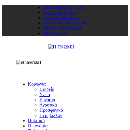
Δημοσιεύση Αγγελίας
Αναγγελία Γάμου
Γίνετε συνδρομητής
Αγορά Συνδρομής Online
Είσοδος συνδρομητή
Επικοινωνία
Κοινωνία
Παιδεία
Υγεία
Εργασία
Αγροτικά
Προσφυγικό
Περιβάλλον
Πολιτική
Οικονομία