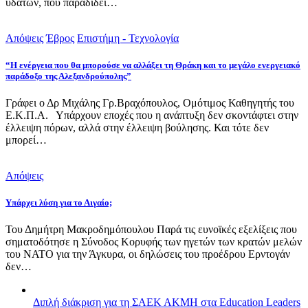
υδάτων, που παραδίδει…
Απόψεις
Έβρος
Επιστήμη - Τεχνολογία
“Η ενέργεια που θα μπορούσε να αλλάξει τη Θράκη και το μεγάλο ενεργειακό
παράδοξο της Αλεξανδρούπολης”
Γράφει ο Δρ Μιχάλης Γρ.Βραχόπουλος, Ομότιμος Καθηγητής του
Ε.Κ.Π.Α. Υπάρχουν εποχές που η ανάπτυξη δεν σκοντάφτει στην
έλλειψη πόρων, αλλά στην έλλειψη βούλησης. Και τότε δεν
μπορεί…
Απόψεις
Υπάρχει λύση για το Αιγαίο;
Του Δημήτρη Μακροδημόπουλου Παρά τις ευνοϊκές εξελίξεις που
σηματοδότησε η Σύνοδος Κορυφής των ηγετών των κρατών μελών
του ΝΑΤΟ για την Άγκυρα, οι δηλώσεις του προέδρου Ερντογάν
δεν…
Διπλή διάκριση για τη ΣΑΕΚ ΑΚΜΗ στα Education Leaders