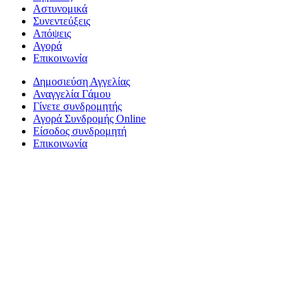
Αστυνομικά
Συνεντεύξεις
Απόψεις
Αγορά
Επικοινωνία
Δημοσιεύση Αγγελίας
Αναγγελία Γάμου
Γίνετε συνδρομητής
Αγορά Συνδρομής Online
Είσοδος συνδρομητή
Επικοινωνία