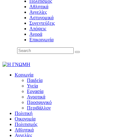
Πολιτισμός
Αθλητικά
Αγγελίες
Αστυνομικά
Συνεντεύξεις
Απόψεις
Αγορά
Επικοινωνία
Κοινωνία
Παιδεία
Υγεία
Εργασία
Αγροτικά
Προσφυγικό
Περιβάλλον
Πολιτική
Οικονομία
Πολιτισμός
Αθλητικά
Αγγελίες