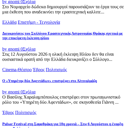
by gnomi
0
Σχόλια
Στο Νομαρχείο δώδεκα δημιουργοί παρουσιάζουν τα έργα τους σε
μια έκθεση που αναδεικνύει την ερασιτεχνική καλλιτε...
Ελλάδα
Επιστήμη - Τεχνολογία
Διευκρινίσεις του Συλλόγου Ερασιτεχνικής Αστρονομίας Θράκης σχετικά με
την επικείμενη έκλειψη ηλίου
by gnomi
0
Σχόλια
Στις 12 Αυγούστου 2026 η ολική έκλειψη Ηλίου δεν θα είναι
ουσιαστικά ορατή από την Ελλάδα διευκρινίζει ο Σύλλογο...
Cinema-Θέατρο
Έβρος
Πολιτισμός
Ο «Υπηρέτης δύο Αφεντάδων» επιστρέφει στο Αλτιναλμάζη
by gnomi
0
Σχόλια
Ο Βασίλης Χαραλαμπόπουλος επιστρέφει στον πρωταγωνιστικό
ρόλο του «Υπηρέτη δύο Αφεντάδων», σε σκηνοθεσία Γιάννη ...
Έβρος
Πολιτισμός
Pulsar Festival στη Σαμοθράκη για 10η χρονιά – Στις 6 Αυγούστου η έναρξη