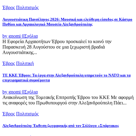
Έβρος
Πολιτισμός
Αυγουστιάτικη Πανσέληνος 2026: Μουσική και ελεύθερη είσοδος σε Κάστρο
Πυθίου και Αρχαιολογικό Μουσείο Αλεξανδρούπολης
by gnomi
0
Σχόλια
Η Εφορεία Αρχαιοτήτων Έβρου προσκαλεί το κοινό την
Παρασκευή 28 Αυγούστου σε μια ξεχωριστή βραδιά
Αυγουστιάτικης...
Έβρος
Πολιτική
ΤΕ ΚΚΕ Έβρου: Τα έργα στην Αλεξανδρούπολη υπηρετούν το ΝΑΤΟ και τα
επιχειρηματικά συμφέροντα
by gnomi
0
Σχόλια
Ανακοίνωση της Τομεακής Επιτροπής Έβρου του ΚΚΕ Με αφορμή
τις αναφορές του Πρωθυπουργού στην Αλεξανδρούπολη Πάει...
Έβρος
Πολιτισμός
Αλεξανδρούπολη: Έκθεση ζωγραφικής από τον Σύλλογο «Σπάρτακος