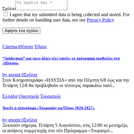
Σχόλιο
I agree that my submitted data is being collected and stored. For
further details on handling user data, see our
Privacy Policy
Cinema-Θέατρο
Έβρος
“Spiderman” και τρεις άλλες νέες ταινίες το πρόγραμμα προβολών στα
«Ηλύσια»
by gnomi
0
Σχόλια
Στον Κινηματογράφο «ΗΛΥΣΙΑ» από την Πέμπτη 6/8 έως και την
Τετάρτη 12/8 θα προβληθούν οι τέσσερις παρακάτω ταινί...
Ελλάδα
Οικονομία
Τουρισμός
Άνοιξε η πλατφόρμα «Τουρισμός για Όλους 2026-2027»
by gnomi
0
Σχόλια
Ξεκινούν σήμερα, Τετάρτη 5 Αυγούστου, στις 12:00 το μεσημέρι,
οι αιτήσεις συμμετοχής στο νέο Πρόγραμμα «Τουρισμό...