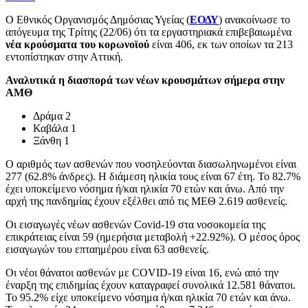
Ο Εθνικός Οργανισμός Δημόσιας Υγείας (
ΕΟΔΥ
) ανακοίνωσε το
απόγευμα της Τρίτης (22/06) ότι τα εργαστηριακά επιβεβαιωμένα
νέα κρούσματα του κορωνοϊού
είναι 406, εκ των οποίων τα 213
εντοπίστηκαν στην Αττική.
Αναλυτικά η διασπορά των νέων κρουσμάτων σήμερα στην
ΑΜΘ
Δράμα 2
Καβάλα 1
Ξάνθη 1
Ο αριθμός των ασθενών που νοσηλεύονται διασωληνωμένοι είναι
277 (62.8% άνδρες). Η διάμεση ηλικία τους είναι 67 έτη. To 82.7%
έχει υποκείμενο νόσημα ή/και ηλικία 70 ετών και άνω. Από την
αρχή της πανδημίας έχουν εξέλθει από τις ΜΕΘ 2.619 ασθενείς.
Οι εισαγωγές νέων ασθενών Covid-19 στα νοσοκομεία της
επικράτειας είναι 59 (ημερήσια μεταβολή +22.92%). Ο μέσος όρος
εισαγωγών του επταημέρου είναι 63 ασθενείς.
Οι νέοι θάνατοι ασθενών με COVID-19 είναι 16, ενώ από την
έναρξη της επιδημίας έχουν καταγραφεί συνολικά 12.581 θάνατοι.
Το 95.2% είχε υποκείμενο νόσημα ή/και ηλικία 70 ετών και άνω.