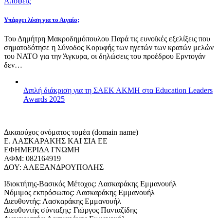
Απόψεις
Υπάρχει λύση για το Αιγαίο;
Του Δημήτρη Μακροδημόπουλου Παρά τις ευνοϊκές εξελίξεις που
σηματοδότησε η Σύνοδος Κορυφής των ηγετών των κρατών μελών
του ΝΑΤΟ για την Άγκυρα, οι δηλώσεις του προέδρου Ερντογάν
δεν…
Διπλή διάκριση για τη ΣΑΕΚ ΑΚΜΗ στα Education Leaders
Awards 2025
Δικαιούχος ονόματος τομέα (domain name)
Ε. ΛΑΣΚΑΡΑΚΗΣ ΚΑΙ ΣΙΑ ΕΕ
ΕΦΗΜΕΡΙΔΑ ΓΝΩΜΗ
ΑΦΜ: 082164919
ΔΟΥ: ΑΛΕΞΑΝΔΡΟΥΠΟΛΗΣ
Ιδιοκτήτης-Βασικός Μέτοχος: Λασκαράκης Εμμανουήλ
Νόμιμος εκπρόσωπος: Λασκαράκης Εμμανουήλ
Διευθυντής: Λασκαράκης Εμμανουήλ
Διευθυντής σύνταξης: Γιώργος Πανταζίδης