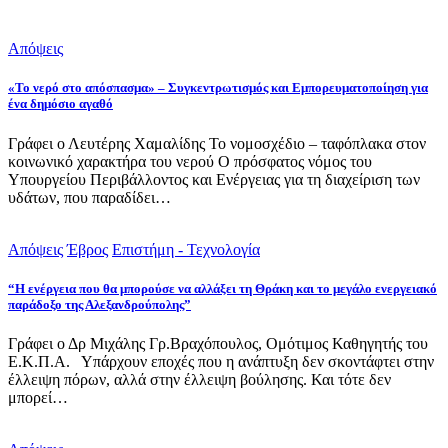
Απόψεις
«Το νερό στο απόσπασμα» – Συγκεντρωτισμός και Εμπορευματοποίηση για
ένα δημόσιο αγαθό
Γράφει ο Λευτέρης Χαμαλίδης Το νομοσχέδιο – ταφόπλακα στον
κοινωνικό χαρακτήρα του νερού Ο πρόσφατος νόμος του
Υπουργείου Περιβάλλοντος και Ενέργειας για τη διαχείριση των
υδάτων, που παραδίδει…
Απόψεις
Έβρος
Επιστήμη - Τεχνολογία
“Η ενέργεια που θα μπορούσε να αλλάξει τη Θράκη και το μεγάλο ενεργειακό
παράδοξο της Αλεξανδρούπολης”
Γράφει ο Δρ Μιχάλης Γρ.Βραχόπουλος, Ομότιμος Καθηγητής του
Ε.Κ.Π.Α. Υπάρχουν εποχές που η ανάπτυξη δεν σκοντάφτει στην
έλλειψη πόρων, αλλά στην έλλειψη βούλησης. Και τότε δεν
μπορεί…