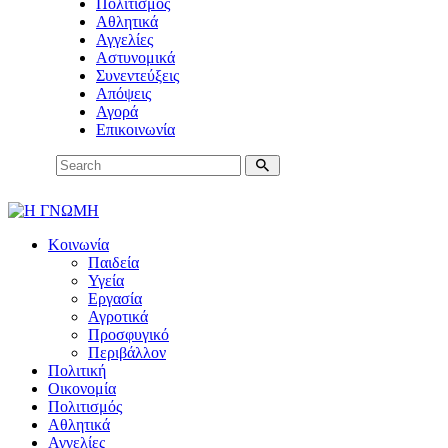
Πολιτισμός
Αθλητικά
Αγγελίες
Αστυνομικά
Συνεντεύξεις
Απόψεις
Αγορά
Επικοινωνία
Κοινωνία
Παιδεία
Υγεία
Εργασία
Αγροτικά
Προσφυγικό
Περιβάλλον
Πολιτική
Οικονομία
Πολιτισμός
Αθλητικά
Αγγελίες