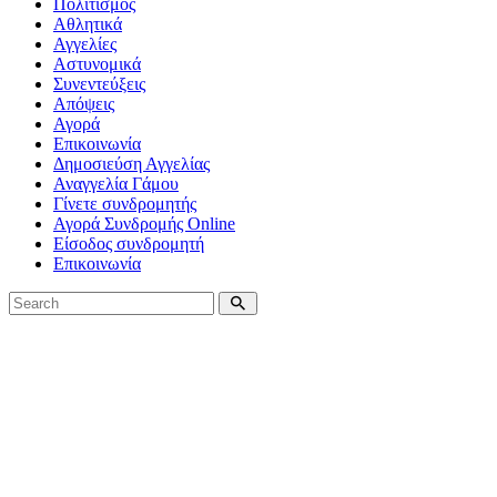
Πολιτισμός
Αθλητικά
Αγγελίες
Αστυνομικά
Συνεντεύξεις
Απόψεις
Αγορά
Επικοινωνία
Δημοσιεύση Αγγελίας
Αναγγελία Γάμου
Γίνετε συνδρομητής
Αγορά Συνδρομής Online
Είσοδος συνδρομητή
Επικοινωνία