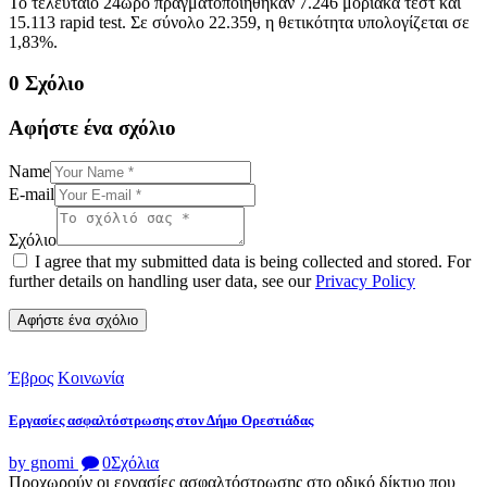
Το τελευταίο 24ωρο πραγματοποιήθηκαν 7.246 μοριακά τεστ και
15.113 rapid test. Σε σύνολο 22.359, η θετικότητα υπολογίζεται σε
1,83%.
0 Σχόλιο
Αφήστε ένα σχόλιο
Name
E-mail
Σχόλιο
I agree that my submitted data is being collected and stored. For
further details on handling user data, see our
Privacy Policy
Έβρος
Κοινωνία
Εργασίες ασφαλτόστρωσης στον Δήμο Ορεστιάδας
by gnomi
0
Σχόλια
Προχωρούν οι εργασίες ασφαλτόστρωσης στο οδικό δίκτυο που