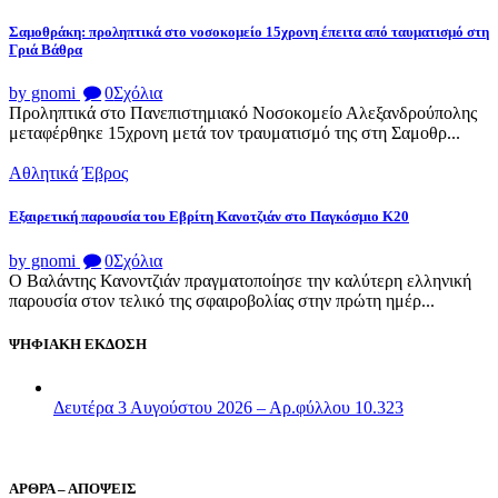
Σαμοθράκη: προληπτικά στο νοσοκομείο 15χρονη έπειτα από ταυματισμό στη
Γριά Βάθρα
by gnomi
0
Σχόλια
Προληπτικά στο Πανεπιστημιακό Νοσοκομείο Αλεξανδρούπολης
μεταφέρθηκε 15χρονη μετά τον τραυματισμό της στη Σαμοθρ...
Αθλητικά
Έβρος
Εξαιρετική παρουσία του Εβρίτη Κανοτζιάν στο Παγκόσμιο Κ20
by gnomi
0
Σχόλια
Ο Βαλάντης Κανοντζιάν πραγματοποίησε την καλύτερη ελληνική
παρουσία στον τελικό της σφαιροβολίας στην πρώτη ημέρ...
ΨΗΦΙΑΚΗ ΕΚΔΟΣΗ
Δευτέρα 3 Αυγούστου 2026 – Αρ.φύλλου 10.323
ΑΡΘΡΑ – ΑΠΟΨΕΙΣ