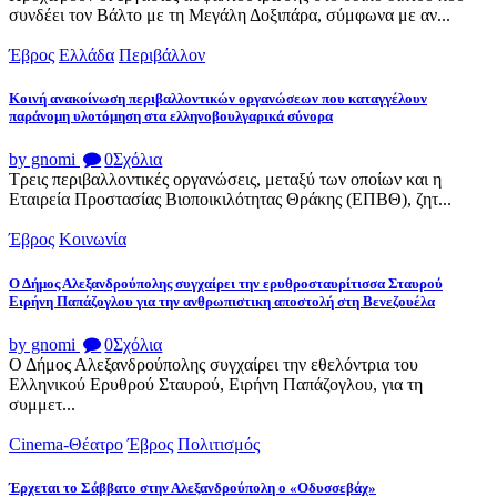
συνδέει τον Βάλτο με τη Μεγάλη Δοξιπάρα, σύμφωνα με αν...
Έβρος
Ελλάδα
Περιβάλλον
Κοινή ανακοίνωση περιβαλλοντικών οργανώσεων που καταγγέλουν
παράνομη υλοτόμηση στα ελληνοβουλγαρικά σύνορα
by gnomi
0
Σχόλια
Τρεις περιβαλλοντικές οργανώσεις, μεταξύ των οποίων και η
Εταιρεία Προστασίας Βιοποικιλότητας Θράκης (ΕΠΒΘ), ζητ...
Έβρος
Κοινωνία
Ο Δήμος Αλεξανδρούπολης συγχαίρει την ερυθροσταυρίτισσα Σταυρού
Ειρήνη Παπάζογλου για την ανθρωπιστικη αποστολή στη Βενεζουέλα
by gnomi
0
Σχόλια
Ο Δήμος Αλεξανδρούπολης συγχαίρει την εθελόντρια του
Ελληνικού Ερυθρού Σταυρού, Ειρήνη Παπάζογλου, για τη
συμμετ...
Cinema-Θέατρο
Έβρος
Πολιτισμός
Έρχεται το Σάββατο στην Αλεξανδρούπολη ο «Οδυσσεβάχ»