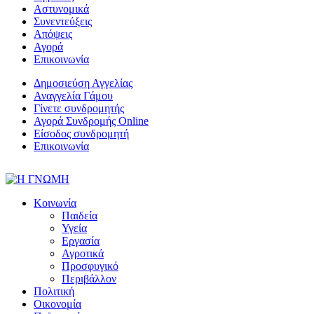
Αστυνομικά
Συνεντεύξεις
Απόψεις
Αγορά
Επικοινωνία
Δημοσιεύση Αγγελίας
Αναγγελία Γάμου
Γίνετε συνδρομητής
Αγορά Συνδρομής Online
Είσοδος συνδρομητή
Επικοινωνία
Κοινωνία
Παιδεία
Υγεία
Εργασία
Αγροτικά
Προσφυγικό
Περιβάλλον
Πολιτική
Οικονομία