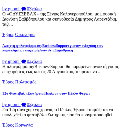
by gnomi
0
Σχόλια
Ο «ΟΔΥΣΣΕΒΑΧ» της Ξένιας Καλογεροπούλου, με μουσική
Διονύση Σαββόπουλου και σκηνοθεσία Δήμητρας Λαρεντζάκη,
ταξι...
Έβρος
Οικονομία
Ανοιχτή η πλατφόρμα myBusinessSupport για την ενίσχυση των
πυρόπληκτων επιχειρήσεων στη Σαμοθράκη
by gnomi
0
Σχόλια
Η πλατφόρμα myBusinessSupport θα παραμείνει ανοικτή για τις
επιχειρήσεις έως και τις 20 Αυγούστου, τι πρέπει να ...
Έβρος
Πολιτισμός
12ο Φεστιβάλ «Σωτήρεια Πέπλου» στον Πέπλο Φερών
by gnomi
0
Σχόλια
Για 12η συνεχόμενη χρονιά, ο Πέπλος Έβρου ετοιμάζεται να
υποδεχθεί το φεστιβάλ «Σωτήρια», που θα πραγματοποιηθεί...
Έβρος
Κοινωνία