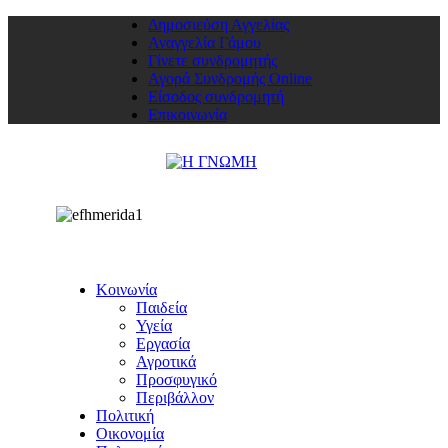
Δημοσιεύση Αγγελίας
Αναγγελία Γάμου
Γίνετε συνδρομητής
Αγορά Συνδρομής Online
Είσοδος συνδρομητή
Επικοινωνία
Κοινωνία
Παιδεία
Υγεία
Εργασία
Αγροτικά
Προσφυγικό
Περιβάλλον
Πολιτική
Οικονομία