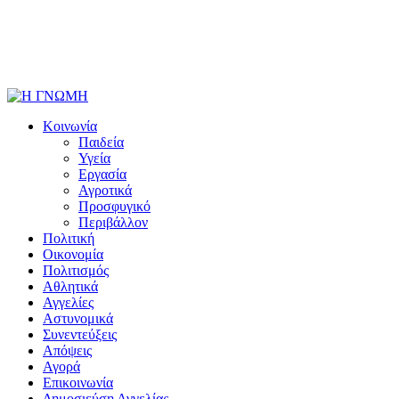
Κοινωνία
Παιδεία
Υγεία
Εργασία
Αγροτικά
Προσφυγικό
Περιβάλλον
Πολιτική
Οικονομία
Πολιτισμός
Αθλητικά
Αγγελίες
Αστυνομικά
Συνεντεύξεις
Απόψεις
Αγορά
Επικοινωνία
Δημοσιεύση Αγγελίας