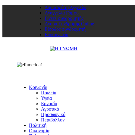
Δημοσιεύση Αγγελίας
Αναγγελία Γάμου
Γίνετε συνδρομητής
Αγορά Συνδρομής Online
Είσοδος συνδρομητή
Επικοινωνία
Κοινωνία
Παιδεία
Υγεία
Εργασία
Αγροτικά
Προσφυγικό
Περιβάλλον
Πολιτική
Οικονομία