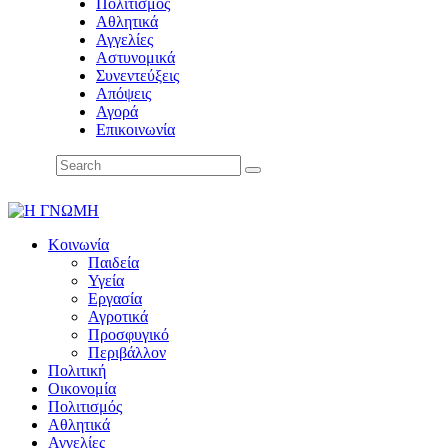
Πολιτισμός
Αθλητικά
Αγγελίες
Αστυνομικά
Συνεντεύξεις
Απόψεις
Αγορά
Επικοινωνία
Κοινωνία
Παιδεία
Υγεία
Εργασία
Αγροτικά
Προσφυγικό
Περιβάλλον
Πολιτική
Οικονομία
Πολιτισμός
Αθλητικά
Αγγελίες