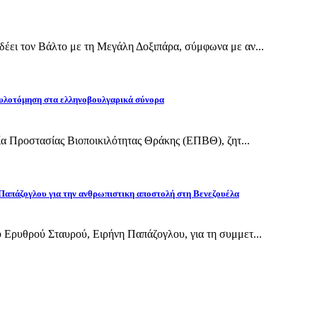
έει τον Βάλτο με τη Μεγάλη Δοξιπάρα, σύμφωνα με αν...
υλοτόμηση στα ελληνοβουλγαρικά σύνορα
εία Προστασίας Βιοποικιλότητας Θράκης (ΕΠΒΘ), ζητ...
Παπάζογλου για την ανθρωπιστικη αποστολή στη Βενεζουέλα
 Ερυθρού Σταυρού, Ειρήνη Παπάζογλου, για τη συμμετ...