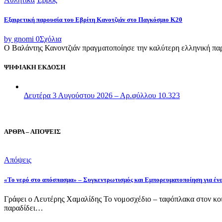
Εξαιρετική παρουσία του Εβρίτη Κανοτζιάν στο Παγκόσμιο Κ20
by gnomi
0
Σχόλια
Ο Βαλάντης Κανοντζιάν πραγματοποίησε την καλύτερη ελληνική παρο
ΨΗΦΙΑΚΗ ΕΚΔΟΣΗ
Δευτέρα 3 Αυγούστου 2026 – Αρ.φύλλου 10.323
ΑΡΘΡΑ – ΑΠΟΨΕΙΣ
Απόψεις
«Το νερό στο απόσπασμα» – Συγκεντρωτισμός και Εμπορευματοποίηση για έν
Γράφει ο Λευτέρης Χαμαλίδης Το νομοσχέδιο – ταφόπλακα στον κοι
παραδίδει…