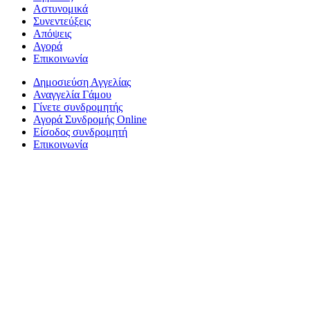
Αστυνομικά
Συνεντεύξεις
Απόψεις
Αγορά
Επικοινωνία
Δημοσιεύση Αγγελίας
Αναγγελία Γάμου
Γίνετε συνδρομητής
Αγορά Συνδρομής Online
Είσοδος συνδρομητή
Επικοινωνία