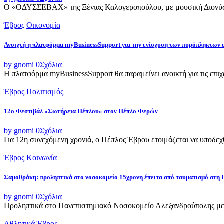
Ο «ΟΔΥΣΣΕΒΑΧ» της Ξένιας Καλογεροπούλου, με μουσική Διονύση 
Έβρος
Οικονομία
Ανοιχτή η πλατφόρμα myBusinessSupport για την ενίσχυση των πυρόπληκτων
by gnomi
0
Σχόλια
Η πλατφόρμα myBusinessSupport θα παραμείνει ανοικτή για τις επιχει
Έβρος
Πολιτισμός
12ο Φεστιβάλ «Σωτήρεια Πέπλου» στον Πέπλο Φερών
by gnomi
0
Σχόλια
Για 12η συνεχόμενη χρονιά, ο Πέπλος Έβρου ετοιμάζεται να υποδεχθ
Έβρος
Κοινωνία
Σαμοθράκη: προληπτικά στο νοσοκομείο 15χρονη έπειτα από ταυματισμό στη 
by gnomi
0
Σχόλια
Προληπτικά στο Πανεπιστημιακό Νοσοκομείο Αλεξανδρούπολης μετ
Αθλητικά
Έβρος