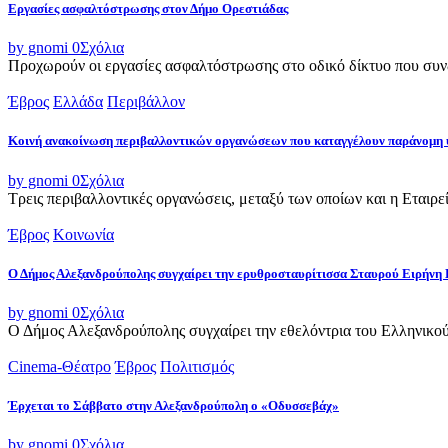
Εργασίες ασφαλτόστρωσης στον Δήμο Ορεστιάδας
by gnomi
0
Σχόλια
Προχωρούν οι εργασίες ασφαλτόστρωσης στο οδικό δίκτυο που συνδ
Έβρος
Ελλάδα
Περιβάλλον
Κοινή ανακοίνωση περιβαλλοντικών οργανώσεων που καταγγέλουν παράνομη 
by gnomi
0
Σχόλια
Τρεις περιβαλλοντικές οργανώσεις, μεταξύ των οποίων και η Εταιρ
Έβρος
Κοινωνία
Ο Δήμος Αλεξανδρούπολης συγχαίρει την ερυθροσταυρίτισσα Σταυρού Ειρήνη 
by gnomi
0
Σχόλια
Ο Δήμος Αλεξανδρούπολης συγχαίρει την εθελόντρια του Ελληνικού
Cinema-Θέατρο
Έβρος
Πολιτισμός
Έρχεται το Σάββατο στην Αλεξανδρούπολη ο «Οδυσσεβάχ»
by gnomi
0
Σχόλια