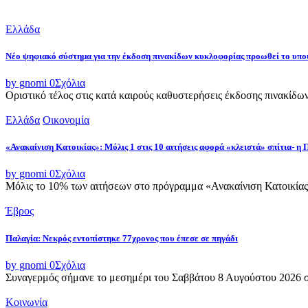
Ελλάδα
Νέο ψηφιακό σύστημα για την έκδοση πινακίδων κυκλοφορίας προωθεί το υ
by gnomi
0
Σχόλια
Οριστικό τέλος στις κατά καιρούς καθυστερήσεις έκδοσης πινακίδω
Ελλάδα
Οικονομία
«Ανακαίνιση Κατοικίας»: Μόλις 1 στις 10 αιτήσεις αφορά «κλειστά» σπίτια- η
by gnomi
0
Σχόλια
Μόλις το 10% των αιτήσεων στο πρόγραμμα «Ανακαίνιση Κατοικίας»
Έβρος
Παλαγία: Νεκρός εντοπίστηκε 77χρονος που έπεσε σε πηγάδι
by gnomi
0
Σχόλια
Συναγερμός σήμανε το μεσημέρι του Σαββάτου 8 Αυγούστου 2026 στ
Κοινωνία