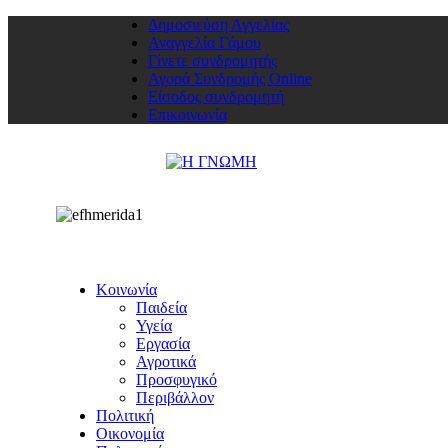
Δημοσιεύση Αγγελίας
Αναγγελία Γάμου
Γίνετε συνδρομητής
Αγορά Συνδρομής Online
Είσοδος συνδρομητή
Επικοινωνία
Κοινωνία
Παιδεία
Υγεία
Εργασία
Αγροτικά
Προσφυγικό
Περιβάλλον
Πολιτική
Οικονομία