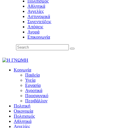
Πολιτισμός
Αθλητικά
Αγγελίες
Αστυνομικά
Συνεντεύξεις
Απόψεις
Αγορά
Επικοινωνία
Κοινωνία
Παιδεία
Υγεία
Εργασία
Αγροτικά
Προσφυγικό
Περιβάλλον
Πολιτική
Οικονομία
Πολιτισμός
Αθλητικά
Αγγελίες