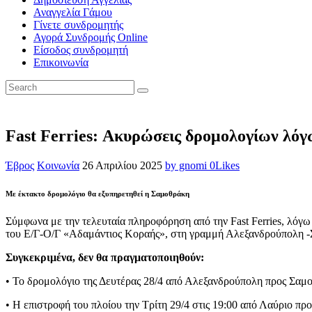
Αναγγελία Γάμου
Γίνετε συνδρομητής
Αγορά Συνδρομής Online
Είσοδος συνδρομητή
Επικοινωνία
Fast Ferries: Ακυρώσεις δρομολογίων λό
Έβρος
Κοινωνία
26 Απριλίου 2025
by gnomi
0
Likes
Με έκτακτο δρομολόγιο θα εξυπηρετηθεί η Σαμοθράκη
Σύμφωνα με την τελευταία πληροφόρηση από την Fast Ferries, λόγω
του Ε/Γ-Ο/Γ «Αδαμάντιος Κοραής», στη γραμμή Αλεξανδρούπολη -
Συγκεκριμένα, δεν θα πραγματοποιηθούν:
•
Το δρομολόγιο της Δευτέρας 28/4 από Αλεξανδρούπολη προς Σαμο
•
Η επιστροφή του πλοίου την Τρίτη 29/4 στις 19:00 από Λαύριο π