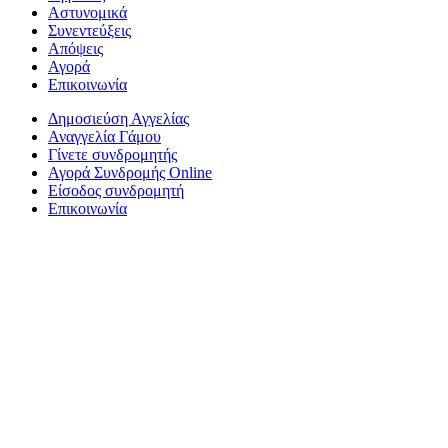
Αστυνομικά
Συνεντεύξεις
Απόψεις
Αγορά
Επικοινωνία
Δημοσιεύση Αγγελίας
Αναγγελία Γάμου
Γίνετε συνδρομητής
Αγορά Συνδρομής Online
Είσοδος συνδρομητή
Επικοινωνία