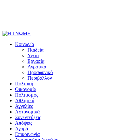
Κοινωνία
Παιδεία
Υγεία
Εργασία
Αγροτικά
Προσφυγικό
Περιβάλλον
Πολιτική
Οικονομία
Πολιτισμός
Αθλητικά
Αγγελίες
Αστυνομικά
Συνεντεύξεις
Απόψεις
Αγορά
Επικοινωνία
Δημοσιεύση Αγγελίας