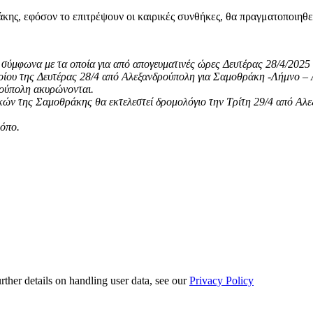
ης, εφόσον το επιτρέψουν οι καιρικές συνθήκες, θα πραγματοποιηθε
ύμφωνα με τα οποία για από απογευματινές ώρες Δευτέρας 28/4/2025 θ
 της Δευτέρας 28/4 από Αλεξανδρούπολη για Σαμοθράκη -Λήμνο – Α. 
ρούπολη ακυρώνονται.
κών της Σαμοθράκης θα εκτελεστεί δρομολόγιο την Τρίτη 29/4 από Αλ
ρόπο.
urther details on handling user data, see our
Privacy Policy