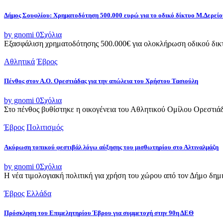
Δήμος Σουφλίου: Χρηματοδότηση 500.000 ευρώ για το οδικό δίκτυο Μ.Δερεί
by gnomi
0
Σχόλια
Εξασφάλιση χρηματοδότησης 500.000€ για ολοκλήρωση οδικού δικτ
Αθλητικά
Έβρος
Πένθος στον Α.Ο. Ορεστιάδας για την απώλεια του Χρήστου Τασιούλη
by gnomi
0
Σχόλια
Στο πένθος βυθίστηκε η οικογένεια του Αθλητικού Ομίλου Ορεστιά
Έβρος
Πολιτισμός
Ακύρωση τοπικού φεστιβάλ λόγω αύξησης του μισθωτηρίου στο Αλτιναλμάζη
by gnomi
0
Σχόλια
Η νέα τιμολογιακή πολιτική για χρήση του χώρου από τον Δήμο δημι
Έβρος
Ελλάδα
Πρόσκληση του Επιμελητηρίου Έβρου για συμμετοχή στην 90η ΔΕΘ