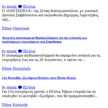
by gnomi
0
Σχόλια
Ο «ΟΔΥΣΣΕΒΑΧ» της Ξένιας Καλογεροπούλου, με μουσική
Διονύση Σαββόπουλου και σκηνοθεσία Δήμητρας Λαρεντζάκη,
ταξι...
Έβρος
Οικονομία
Ανοιχτή η πλατφόρμα myBusinessSupport για την ενίσχυση των
πυρόπληκτων επιχειρήσεων στη Σαμοθράκη
by gnomi
0
Σχόλια
Η πλατφόρμα myBusinessSupport θα παραμείνει ανοικτή για τις
επιχειρήσεις έως και τις 20 Αυγούστου, τι πρέπει να ...
Έβρος
Πολιτισμός
12ο Φεστιβάλ «Σωτήρεια Πέπλου» στον Πέπλο Φερών
by gnomi
0
Σχόλια
Για 12η συνεχόμενη χρονιά, ο Πέπλος Έβρου ετοιμάζεται να
υποδεχθεί το φεστιβάλ «Σωτήρια», που θα πραγματοποιηθεί...
Έβρος
Κοινωνία