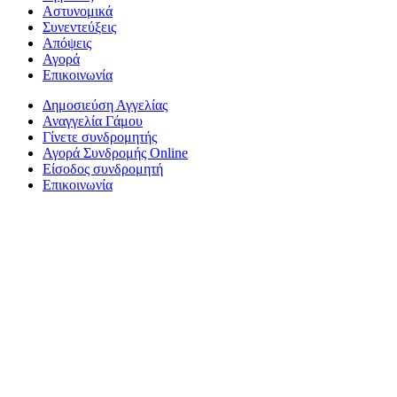
Αστυνομικά
Συνεντεύξεις
Απόψεις
Αγορά
Επικοινωνία
Δημοσιεύση Αγγελίας
Αναγγελία Γάμου
Γίνετε συνδρομητής
Αγορά Συνδρομής Online
Είσοδος συνδρομητή
Επικοινωνία