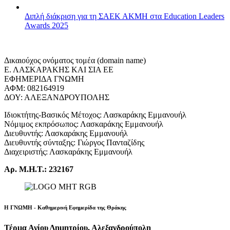
Διπλή διάκριση για τη ΣΑΕΚ ΑΚΜΗ στα Education Leaders
Awards 2025
Δικαιούχος ονόματος τομέα (domain name)
Ε. ΛΑΣΚΑΡΑΚΗΣ ΚΑΙ ΣΙΑ ΕΕ
ΕΦΗΜΕΡΙΔΑ ΓΝΩΜΗ
ΑΦΜ: 082164919
ΔΟΥ: ΑΛΕΞΑΝΔΡΟΥΠΟΛΗΣ
Ιδιοκτήτης-Βασικός Μέτοχος: Λασκαράκης Εμμανουήλ
Νόμιμος εκπρόσωπος: Λασκαράκης Εμμανουήλ
Διευθυντής: Λασκαράκης Εμμανουήλ
Διευθυντής σύνταξης: Γιώργος Πανταζίδης
Διαχειριστής: Λασκαράκης Εμμανουήλ
Αρ. Μ.Η.Τ.: 232167
Η ΓΝΩΜΗ - Καθημερινή Εφημερίδα της Θράκης
Τέρμα Αγίου Δημητρίου, Αλεξανδρούπολη