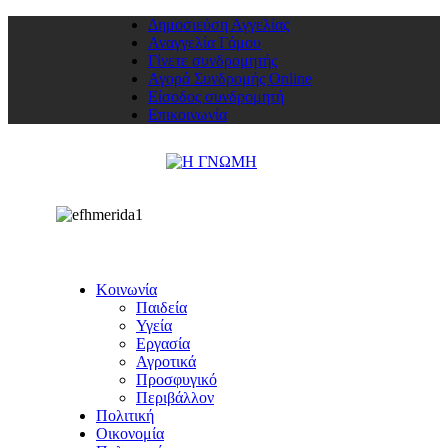
Δημοσιεύση Αγγελίας
Αναγγελία Γάμου
Γίνετε συνδρομητής
Αγορά Συνδρομής Online
Είσοδος συνδρομητή
Επικοινωνία
Κοινωνία
Παιδεία
Υγεία
Εργασία
Αγροτικά
Προσφυγικό
Περιβάλλον
Πολιτική
Οικονομία