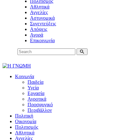
Πολιτισμός
Αθλητικά
Αγγελίες
Αστυνομικά
Συνεντεύξεις
Απόψεις
Αγορά
Επικοινωνία
Κοινωνία
Παιδεία
Υγεία
Εργασία
Αγροτικά
Προσφυγικό
Περιβάλλον
Πολιτική
Οικονομία
Πολιτισμός
Αθλητικά
Αγγελίες