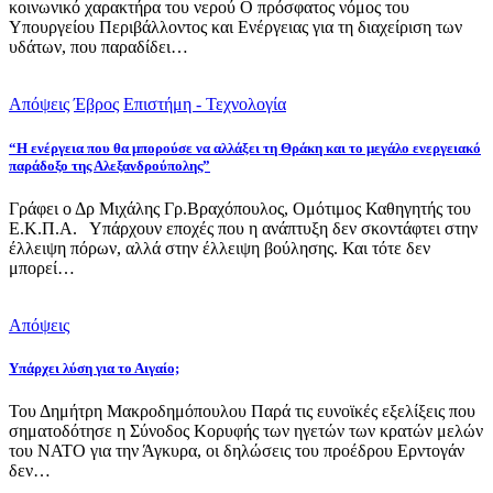
κοινωνικό χαρακτήρα του νερού Ο πρόσφατος νόμος του
Υπουργείου Περιβάλλοντος και Ενέργειας για τη διαχείριση των
υδάτων, που παραδίδει…
Απόψεις
Έβρος
Επιστήμη - Τεχνολογία
“Η ενέργεια που θα μπορούσε να αλλάξει τη Θράκη και το μεγάλο ενεργειακό
παράδοξο της Αλεξανδρούπολης”
Γράφει ο Δρ Μιχάλης Γρ.Βραχόπουλος, Ομότιμος Καθηγητής του
Ε.Κ.Π.Α. Υπάρχουν εποχές που η ανάπτυξη δεν σκοντάφτει στην
έλλειψη πόρων, αλλά στην έλλειψη βούλησης. Και τότε δεν
μπορεί…
Απόψεις
Υπάρχει λύση για το Αιγαίο;
Του Δημήτρη Μακροδημόπουλου Παρά τις ευνοϊκές εξελίξεις που
σηματοδότησε η Σύνοδος Κορυφής των ηγετών των κρατών μελών
του ΝΑΤΟ για την Άγκυρα, οι δηλώσεις του προέδρου Ερντογάν
δεν…