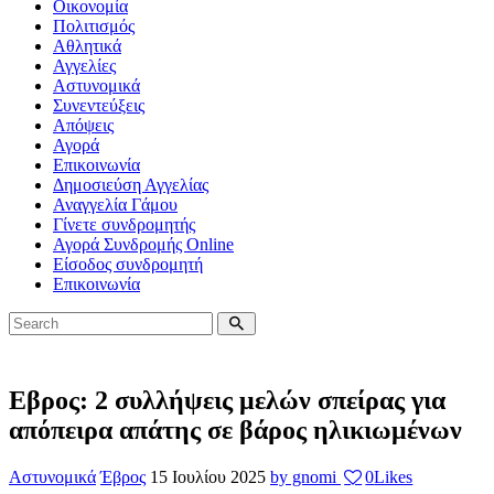
Οικονομία
Πολιτισμός
Αθλητικά
Αγγελίες
Αστυνομικά
Συνεντεύξεις
Απόψεις
Αγορά
Επικοινωνία
Δημοσιεύση Αγγελίας
Αναγγελία Γάμου
Γίνετε συνδρομητής
Αγορά Συνδρομής Online
Είσοδος συνδρομητή
Επικοινωνία
Εβρος: 2 συλλήψεις μελών σπείρας για
απόπειρα απάτης σε βάρος ηλικιωμένων
Αστυνομικά
Έβρος
15 Ιουλίου 2025
by gnomi
0
Likes