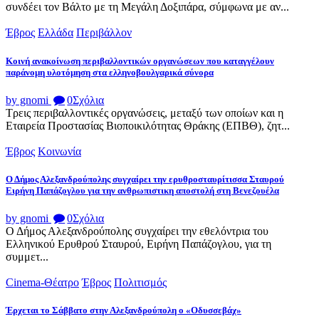
συνδέει τον Βάλτο με τη Μεγάλη Δοξιπάρα, σύμφωνα με αν...
Έβρος
Ελλάδα
Περιβάλλον
Κοινή ανακοίνωση περιβαλλοντικών οργανώσεων που καταγγέλουν
παράνομη υλοτόμηση στα ελληνοβουλγαρικά σύνορα
by gnomi
0
Σχόλια
Τρεις περιβαλλοντικές οργανώσεις, μεταξύ των οποίων και η
Εταιρεία Προστασίας Βιοποικιλότητας Θράκης (ΕΠΒΘ), ζητ...
Έβρος
Κοινωνία
Ο Δήμος Αλεξανδρούπολης συγχαίρει την ερυθροσταυρίτισσα Σταυρού
Ειρήνη Παπάζογλου για την ανθρωπιστικη αποστολή στη Βενεζουέλα
by gnomi
0
Σχόλια
Ο Δήμος Αλεξανδρούπολης συγχαίρει την εθελόντρια του
Ελληνικού Ερυθρού Σταυρού, Ειρήνη Παπάζογλου, για τη
συμμετ...
Cinema-Θέατρο
Έβρος
Πολιτισμός
Έρχεται το Σάββατο στην Αλεξανδρούπολη ο «Οδυσσεβάχ»