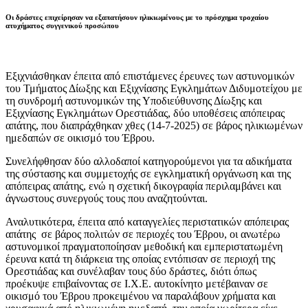
Οι δράστες επιχείρησαν να εξαπατήσουν ηλικιωμένους με το πρόσχημα τροχαίου
ατυχήματος συγγενικού προσώπου
Εξιχνιάσθηκαν έπειτα από επιστάμενες έρευνες των αστυνομικών
του Τμήματος Δίωξης και Εξιχνίασης Εγκλημάτων Διδυμοτείχου με
τη συνδρομή αστυνομικών της Υποδιεύθυνσης Δίωξης και
Εξιχνίασης Εγκλημάτων Ορεστιάδας, δύο υποθέσεις απόπειρας
απάτης, που διαπράχθηκαν χθες (14-7-2025) σε βάρος ηλικιωμένων
ημεδαπών σε οικισμό του Έβρου.
Συνελήφθησαν δύο αλλοδαποί κατηγορούμενοι για τα αδικήματα
της σύστασης και συμμετοχής σε εγκληματική οργάνωση και της
απόπειρας απάτης, ενώ η σχετική δικογραφία περιλαμβάνει και
άγνωστους συνεργούς τους που αναζητούνται.
Αναλυτικότερα, έπειτα από καταγγελίες περιστατικών απόπειρας
απάτης σε βάρος πολιτών σε περιοχές του Έβρου, οι ανωτέρω
αστυνομικοί πραγματοποίησαν μεθοδική και εμπεριστατωμένη
έρευνα κατά τη διάρκεια της οποίας εντόπισαν σε περιοχή της
Ορεστιάδας και συνέλαβαν τους δύο δράστες, διότι όπως
προέκυψε επιβαίνοντας σε Ι.Χ.Ε. αυτοκίνητο μετέβαιναν σε
οικισμό του Έβρου προκειμένου να παραλάβουν χρήματα και