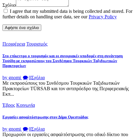
Σχόλιο
I agree that my submitted data is being collected and stored. For
further details on handling user data, see our
Privacy Policy
Περιφέρεια
Τουρισμός
Στο επίκεντρο ο τουρισμός και οι συνοριακές υποδομές στη συνάντηση
Τοψίδη με εκπροσώπους του Συνδέσμου Τουρκικών Ταξιδιωτικών
Πρακτορείων
by gnomi
0
Σχόλια
Με εκπροσώπους του Συνδέσμου Τουρκικών Ταξιδιωτικών
Πρακτορείων TÜRSAB και τον αντιπρόεδρο της Περιφερειακής
Εκπ...
Έβρος
Κοινωνία
Εργασίες ασφαλτόστρωσης στον Δήμο Ορεστιάδας
by gnomi
0
Σχόλια
Προχωρούν οι εργασίες ασφαλτόστρωσης στο οδικό δίκτυο που