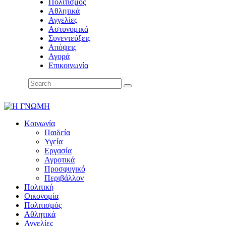
Πολιτισμός
Αθλητικά
Αγγελίες
Αστυνομικά
Συνεντεύξεις
Απόψεις
Αγορά
Επικοινωνία
Κοινωνία
Παιδεία
Υγεία
Εργασία
Αγροτικά
Προσφυγικό
Περιβάλλον
Πολιτική
Οικονομία
Πολιτισμός
Αθλητικά
Αγγελίες