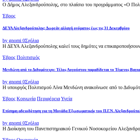
Ο Δήμος Αλεξανδρούπολης, στο πλαίσιο του προγράμματος «Ο Πολιτι
Έβρος
ΔΕΥΑ Αλεξανδρούπολης: Δωρεάν αλλαγή ονόματος έως τις 31 Δεκεμβρίου
by gnomi
0
Σχόλια
Η ΔΕΥΑ Αλεξανδρούπολης καλεί τους δημότες να επικαιροποιήσουν τ
Έβρος
Πολιτισμός
Μενδώνη από το Διδυμότειχο: Τέλος Αυγούστου παραδίδεται το Τέμενος Βαγι
by gnomi
0
Σχόλια
Η υπουργός Πολιτισμού Λίνα Μενδώνη ανακοίνωσε από το Διδυμότε
Έβρος
Κοινωνία
Περιφέρεια
Υγεία
Επίσημη αδειοδότηση για τη Μονάδα Εξωσωματικής του Π.Γ.Ν. Αλεξανδρούπο
by gnomi
0
Σχόλια
Η Διοίκηση του Πανεπιστημιακού Γενικού Νοσοκομείου Αλεξανδρού
Έβρος
Οικονομία