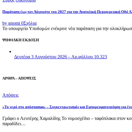
Παράταση έως τον Αύγουστο του 2027 για την Ανατολική Περιφερειακή Οδό 
by gnomi
0
Σχόλια
Το υπουργείο Υποδομών ενέκρινε νέα παράταση για την ολοκλήρωσ
ΨΗΦΙΑΚΗ ΕΚΔΟΣΗ
Δευτέρα 3 Αυγούστου 2026 – Αρ.φύλλου 10.323
ΑΡΘΡΑ – ΑΠΟΨΕΙΣ
Απόψεις
«Το νερό στο απόσπασμα» – Συγκεντρωτισμός και Εμπορευματοποίηση για έν
Γράφει ο Λευτέρης Χαμαλίδης Το νομοσχέδιο – ταφόπλακα στον κοι
παραδίδει…