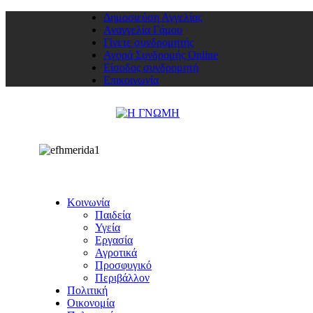
Δημοσιεύση Αγγελίας
Αναγγελία Γάμου
Γίνετε συνδρομητής
Αγορά Συνδρομής Online
Είσοδος συνδρομητή
Επικοινωνία
Κοινωνία
Παιδεία
Υγεία
Εργασία
Αγροτικά
Προσφυγικό
Περιβάλλον
Πολιτική
Οικονομία