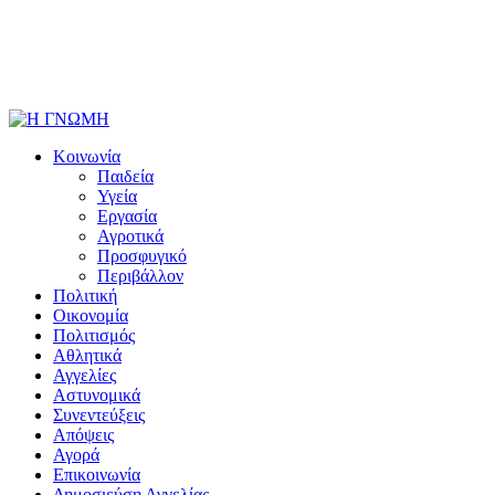
Κοινωνία
Παιδεία
Υγεία
Εργασία
Αγροτικά
Προσφυγικό
Περιβάλλον
Πολιτική
Οικονομία
Πολιτισμός
Αθλητικά
Αγγελίες
Αστυνομικά
Συνεντεύξεις
Απόψεις
Αγορά
Επικοινωνία
Δημοσιεύση Αγγελίας