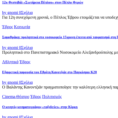
12ο Φεστιβάλ «Σωτήρεια Πέπλου» στον Πέπλο Φερών
by gnomi
0
Σχόλια
Για 12η συνεχόμενη χρονιά, ο Πέπλος Έβρου ετοιμάζεται να υποδεχθ
Έβρος
Κοινωνία
Σαμοθράκη: προληπτικά στο νοσοκομείο 15χρονη έπειτα από ταυματισμό στη 
by gnomi
0
Σχόλια
Προληπτικά στο Πανεπιστημιακό Νοσοκομείο Αλεξανδρούπολης μετ
Αθλητικά
Έβρος
Εξαιρετική παρουσία του Εβρίτη Κανοτζιάν στο Παγκόσμιο Κ20
by gnomi
0
Σχόλια
Ο Βαλάντης Κανοντζιάν πραγματοποίησε την καλύτερη ελληνική παρο
Cinema-Θέατρο
Έβρος
Πολιτισμός
Ο κινητός κινηματογράφος «ταξιδεύει» στην Κίρκη
by gnomi
0
Σχόλια