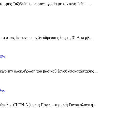
σμός Ταξιδεύει», σε συνεργασία με τον κινητό θερι...
α στοιχεία των παροχών ύδρευσης έως τις 31 Δεκεμβ...
αζήτ
ιχο την ολοκλήρωση του βασικού έργου αποκατάστασης ...
λης
πολης (Π.Γ.Ν.Α.) και η Πανεπιστημιακή Γυναικολογική...