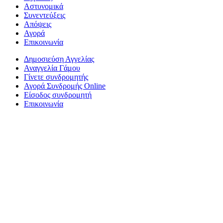
Αστυνομικά
Συνεντεύξεις
Απόψεις
Αγορά
Επικοινωνία
Δημοσιεύση Αγγελίας
Αναγγελία Γάμου
Γίνετε συνδρομητής
Αγορά Συνδρομής Online
Είσοδος συνδρομητή
Επικοινωνία