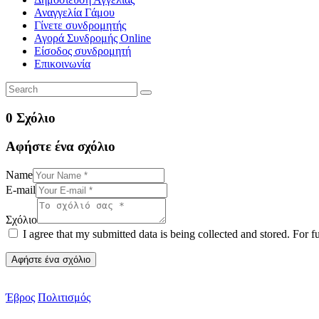
Αναγγελία Γάμου
Γίνετε συνδρομητής
Αγορά Συνδρομής Online
Είσοδος συνδρομητή
Επικοινωνία
0 Σχόλιο
Αφήστε ένα σχόλιο
Name
E-mail
Σχόλιο
I agree that my submitted data is being collected and stored. For f
Έβρος
Πολιτισμός