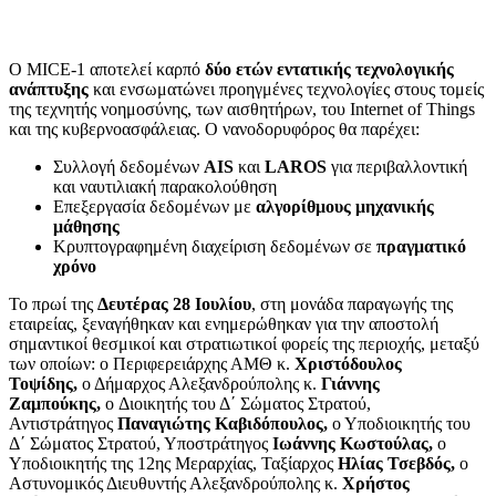
Ο MICE-1 αποτελεί καρπό
δύο ετών εντατικής τεχνολογικής
ανάπτυξης
και ενσωματώνει προηγμένες τεχνολογίες στους τομείς
της τεχνητής νοημοσύνης, των αισθητήρων, του Internet of Things
και της κυβερνοασφάλειας. Ο νανοδορυφόρος θα παρέχει:
Συλλογή δεδομένων
AIS
και
LAROS
για περιβαλλοντική
και ναυτιλιακή παρακολούθηση
Επεξεργασία δεδομένων με
αλγορίθμους μηχανικής
μάθησης
Κρυπτογραφημένη διαχείριση δεδομένων σε
πραγματικό
χρόνο
Το πρωί της
Δευτέρας 28 Ιουλίου
, στη μονάδα παραγωγής της
εταιρείας, ξεναγήθηκαν και ενημερώθηκαν για την αποστολή
σημαντικοί θεσμικοί και στρατιωτικοί φορείς της περιοχής, μεταξύ
των οποίων: ο Περιφερειάρχης ΑΜΘ κ.
Χριστόδουλος
Τοψίδης,
ο Δήμαρχος Αλεξανδρούπολης κ.
Γιάννης
Ζαμπούκης,
ο
Διοικητής του Δ΄ Σώματος Στρατού,
Αντιστράτηγος
Παναγιώτης Καβιδόπουλος,
ο Υποδιοικητής του
Δ΄ Σώματος Στρατού, Υποστράτηγος
Ιωάννης Κωστούλας,
ο
Υποδιοικητής της 12ης Μεραρχίας, Ταξίαρχος
Ηλίας Τσεβδός,
ο
Αστυνομικός Διευθυντής Αλεξανδρούπολης κ.
Χρήστος