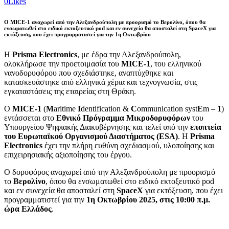
0
Likes
Ο MICE-1 αναχωρεί από την Αλεξανδρούπολη με προορισμό το
Βερολίνο
, όπου θα
ενσωματωθεί στο ειδικό εκτοξευτικό pod και εν συνεχεία θα αποσταλεί στη
SpaceX
για
εκτόξευση, που έχει προγραμματιστεί για την
1η Οκτωβρίου
Η
Prisma Electronics
, με έδρα την Αλεξανδρούπολη,
ολοκλήρωσε την προετοιμασία του
MICE-1
, του ελληνικού
νανοδορυφόρου που σχεδιάστηκε, αναπτύχθηκε και
κατασκευάστηκε από ελληνικά χέρια και τεχνογνωσία, στις
εγκαταστάσεις της εταιρείας στη Θράκη.
Ο
MICE-1
(
M
aritime
I
dentification &
C
ommunication syst
E
m –
1
)
εντάσσεται στο
Εθνικό Πρόγραμμα Μικροδορυφόρων
του
Υπουργείου Ψηφιακής Διακυβέρνησης και τελεί υπό την
εποπτεία
του Ευρωπαϊκού Οργανισμού Διαστήματος (ESA)
. Η
Prisma
Electronics
έχει την πλήρη ευθύνη σχεδιασμού, υλοποίησης και
επιχειρησιακής αξιοποίησης του έργου.
Ο δορυφόρος αναχωρεί από την Αλεξανδρούπολη με προορισμό
το
Βερολίνο
, όπου θα ενσωματωθεί στο ειδικό εκτοξευτικό pod
και εν συνεχεία θα αποσταλεί στη
SpaceX
για εκτόξευση, που έχει
προγραμματιστεί για την
1η Οκτωβρίου 2025, στις 10:00 π.μ.
ώρα Ελλάδος
.