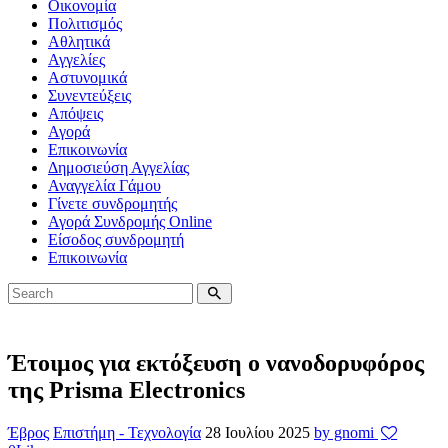
Οικονομία
Πολιτισμός
Αθλητικά
Αγγελίες
Αστυνομικά
Συνεντεύξεις
Απόψεις
Αγορά
Επικοινωνία
Δημοσιεύση Αγγελίας
Αναγγελία Γάμου
Γίνετε συνδρομητής
Αγορά Συνδρομής Online
Είσοδος συνδρομητή
Επικοινωνία
Έτοιμος για εκτόξευση ο νανοδορυφόρος
της Prisma Electronics
Έβρος
Επιστήμη - Τεχνολογία
28 Ιουλίου 2025
by gnomi