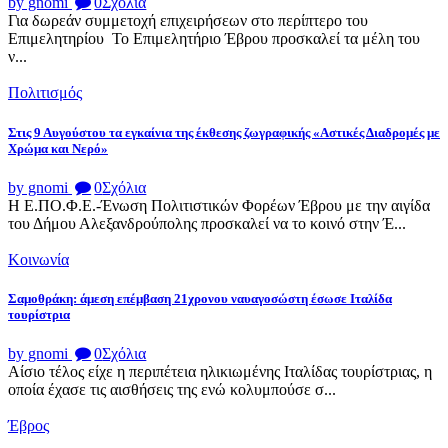
by gnomi
0
Σχόλια
Για δωρεάν συμμετοχή επιχειρήσεων στο περίπτερο του
Επιμελητηρίου Το Επιμελητήριο Έβρου προσκαλεί τα μέλη του
ν...
Πολιτισμός
Στις 9 Αυγούστου τα εγκαίνια της έκθεσης ζωγραφικής «Αστικές Διαδρομές με
Χρώμα και Νερό»
by gnomi
0
Σχόλια
Η Ε.ΠΟ.Φ.Ε.-Ένωση Πολιτιστικών Φορέων Έβρου με την αιγίδα
του Δήμου Αλεξανδρούπολης προσκαλεί να το κοινό στην Έ...
Κοινωνία
Σαμοθράκη: άμεση επέμβαση 21χρονου ναυαγοσώστη έσωσε Ιταλίδα
τουρίστρια
by gnomi
0
Σχόλια
Αίσιο τέλος είχε η περιπέτεια ηλικιωμένης Ιταλίδας τουρίστριας, η
οποία έχασε τις αισθήσεις της ενώ κολυμπούσε σ...
Έβρος