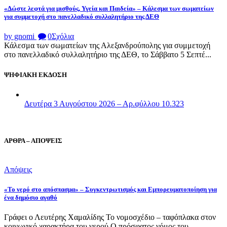
«Δώστε λεφτά για μισθούς, Υγεία και Παιδεία» – Κάλεσμα των σωματείων
για συμμετοχή στο πανελλαδικό συλλαλητήριο της ΔΕΘ
by gnomi
0
Σχόλια
Κάλεσμα των σωματείων της Αλεξανδρούπολης για συμμετοχή
στο πανελλαδικό συλλαλητήριο της ΔΕΘ, το Σάββατο 5 Σεπτέ...
ΨΗΦΙΑΚΗ ΕΚΔΟΣΗ
Δευτέρα 3 Αυγούστου 2026 – Αρ.φύλλου 10.323
ΑΡΘΡΑ – ΑΠΟΨΕΙΣ
Απόψεις
«Το νερό στο απόσπασμα» – Συγκεντρωτισμός και Εμπορευματοποίηση για
ένα δημόσιο αγαθό
Γράφει ο Λευτέρης Χαμαλίδης Το νομοσχέδιο – ταφόπλακα στον
κοινωνικό χαρακτήρα του νερού Ο πρόσφατος νόμος του