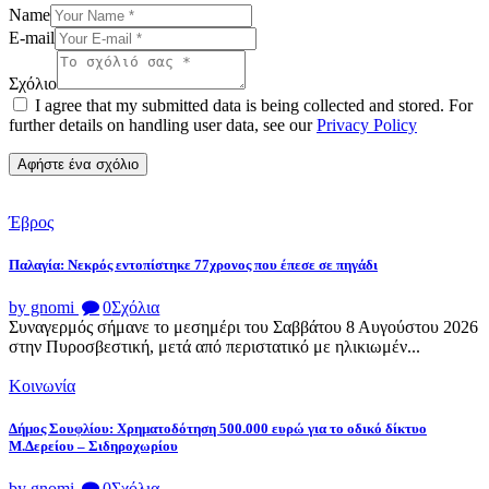
Name
E-mail
Σχόλιο
I agree that my submitted data is being collected and stored. For
further details on handling user data, see our
Privacy Policy
Έβρος
Παλαγία: Νεκρός εντοπίστηκε 77χρονος που έπεσε σε πηγάδι
by gnomi
0
Σχόλια
Συναγερμός σήμανε το μεσημέρι του Σαββάτου 8 Αυγούστου 2026
στην Πυροσβεστική, μετά από περιστατικό με ηλικιωμέν...
Κοινωνία
Δήμος Σουφλίου: Χρηματοδότηση 500.000 ευρώ για το οδικό δίκτυο
Μ.Δερείου – Σιδηροχωρίου
by gnomi
0
Σχόλια