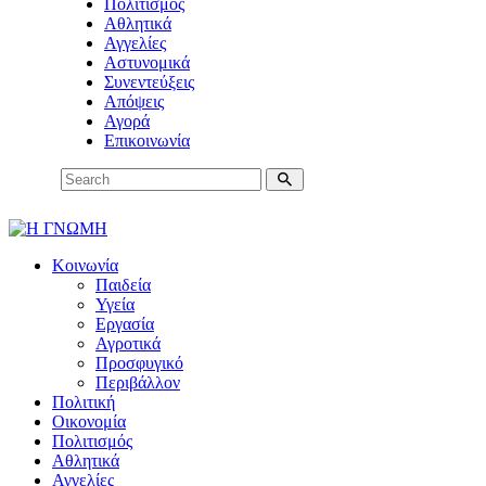
Πολιτισμός
Αθλητικά
Αγγελίες
Αστυνομικά
Συνεντεύξεις
Απόψεις
Αγορά
Επικοινωνία
Κοινωνία
Παιδεία
Υγεία
Εργασία
Αγροτικά
Προσφυγικό
Περιβάλλον
Πολιτική
Οικονομία
Πολιτισμός
Αθλητικά
Αγγελίες