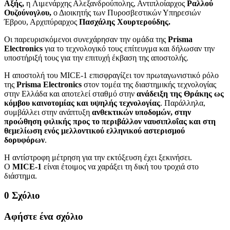
Αξής,
η
Λιμενάρχης Αλεξανδρούπολης, Αντιπλοίαρχος
Ραλλού
Ουζούνογλου,
ο Διοικητής των Πυροσβεστικών Υπηρεσιών
Έβρου, Αρχιπύραρχος
Πασχάλης Χουρτερούδης.
Οι παρευρισκόμενοι συνεχάρησαν την ομάδα της
Prisma
Electronics
για το τεχνολογικό τους επίτευγμα και δήλωσαν την
υποστήριξή τους για την επιτυχή έκβαση της αποστολής.
Η αποστολή του MICE-1 επισφραγίζει τον πρωταγωνιστικό ρόλο
της
Prisma Electronics
στον τομέα της διαστημικής τεχνολογίας
στην Ελλάδα και αποτελεί σταθμό στην
ανάδειξη της Θράκης ως
κόμβου καινοτομίας και υψηλής τεχνολογίας
. Παράλληλα,
συμβάλλει στην ανάπτυξη
ανθεκτικών υποδομών, στην
προώθηση φιλικής προς το περιβάλλον ναυσιπλοΐας και στη
θεμελίωση ενός μελλοντικού ελληνικού αστερισμού
δορυφόρων
.
Η αντίστροφη μέτρηση για την εκτόξευση έχει ξεκινήσει.
Ο
MICE-1
είναι έτοιμος να χαράξει τη δική του τροχιά στο
διάστημα.
0 Σχόλιο
Αφήστε ένα σχόλιο