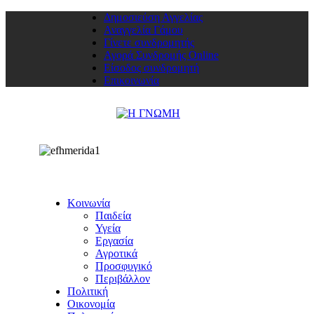
Δημοσιεύση Αγγελίας
Αναγγελία Γάμου
Γίνετε συνδρομητής
Αγορά Συνδρομής Online
Είσοδος συνδρομητή
Επικοινωνία
Κοινωνία
Παιδεία
Υγεία
Εργασία
Αγροτικά
Προσφυγικό
Περιβάλλον
Πολιτική
Οικονομία