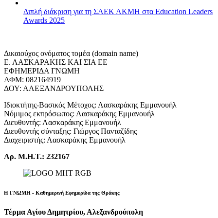
Διπλή διάκριση για τη ΣΑΕΚ ΑΚΜΗ στα Education Leaders
Awards 2025
Δικαιούχος ονόματος τομέα (domain name)
Ε. ΛΑΣΚΑΡΑΚΗΣ ΚΑΙ ΣΙΑ ΕΕ
ΕΦΗΜΕΡΙΔΑ ΓΝΩΜΗ
ΑΦΜ: 082164919
ΔΟΥ: ΑΛΕΞΑΝΔΡΟΥΠΟΛΗΣ
Ιδιοκτήτης-Βασικός Μέτοχος: Λασκαράκης Εμμανουήλ
Νόμιμος εκπρόσωπος: Λασκαράκης Εμμανουήλ
Διευθυντής: Λασκαράκης Εμμανουήλ
Διευθυντής σύνταξης: Γιώργος Πανταζίδης
Διαχειριστής: Λασκαράκης Εμμανουήλ
Αρ. Μ.Η.Τ.: 232167
Η ΓΝΩΜΗ - Καθημερινή Εφημερίδα της Θράκης
Τέρμα Αγίου Δημητρίου, Αλεξανδρούπολη