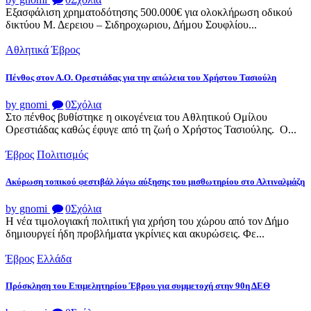
Εξασφάλιση χρηματοδότησης 500.000€ για ολοκλήρωση οδικού
δικτύου Μ. Δερειου – Σιδηροχωριου, Δήμου Σουφλίου...
Αθλητικά
Έβρος
Πένθος στον Α.Ο. Ορεστιάδας για την απώλεια του Χρήστου Τασιούλη
by gnomi
0
Σχόλια
Στο πένθος βυθίστηκε η οικογένεια του Αθλητικού Ομίλου
Ορεστιάδας καθώς έφυγε από τη ζωή ο Χρήστος Τασιούλης. Ο...
Έβρος
Πολιτισμός
Ακύρωση τοπικού φεστιβάλ λόγω αύξησης του μισθωτηρίου στο Αλτιναλμάζη
by gnomi
0
Σχόλια
Η νέα τιμολογιακή πολιτική για χρήση του χώρου από τον Δήμο
δημιουργεί ήδη προβλήματα γκρίνιες και ακυρώσεις. Φε...
Έβρος
Ελλάδα
Πρόσκληση του Επιμελητηρίου Έβρου για συμμετοχή στην 90η ΔΕΘ