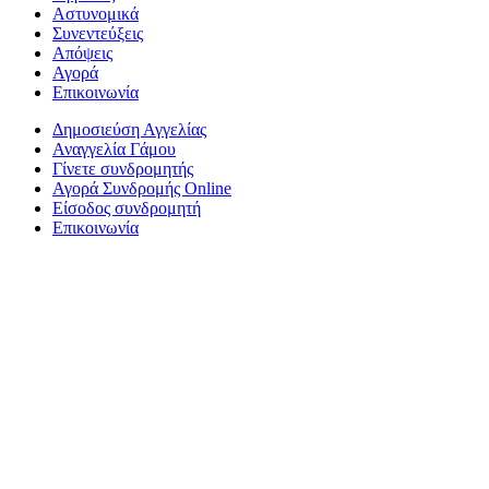
Αστυνομικά
Συνεντεύξεις
Απόψεις
Αγορά
Επικοινωνία
Δημοσιεύση Αγγελίας
Αναγγελία Γάμου
Γίνετε συνδρομητής
Αγορά Συνδρομής Online
Είσοδος συνδρομητή
Επικοινωνία