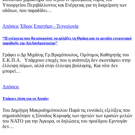
Υπουργείου Περιβάλλοντος και Ενέργειας για τη διαχείριση των
υδάτων, που παραδίδει…
Απόψεις
Έβρος
Επιστήμη - Τεχνολογία
“Η ενέργεια που θα μπορούσε να αλλάξει τη Θράκη και το μεγάλο ενεργειακό
παράδοξο της Αλεξανδρούπολης”
Γράφει ο Δρ Μιχάλης Γρ.Βραχόπουλος, Ομότιμος Καθηγητής του
Ε.Κ.Π.Α. Υπάρχουν εποχές που η ανάπτυξη δεν σκοντάφτει στην
έλλειψη πόρων, αλλά στην έλλειψη βούλησης. Και τότε δεν
μπορεί…
Απόψεις
Υπάρχει λύση για το Αιγαίο;
Του Δημήτρη Μακροδημόπουλου Παρά τις ευνοϊκές εξελίξεις που
σηματοδότησε η Σύνοδος Κορυφής των ηγετών των κρατών μελών
του ΝΑΤΟ για την Άγκυρα, οι δηλώσεις του προέδρου Ερντογάν
δεν…