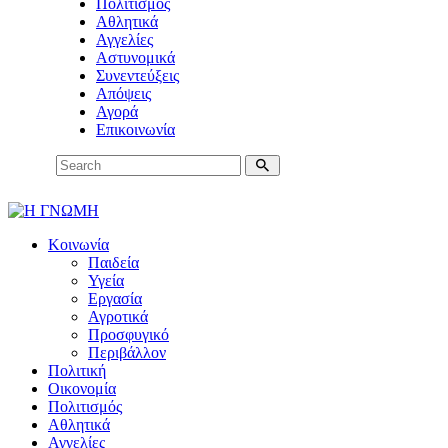
Πολιτισμός
Αθλητικά
Αγγελίες
Αστυνομικά
Συνεντεύξεις
Απόψεις
Αγορά
Επικοινωνία
Κοινωνία
Παιδεία
Υγεία
Εργασία
Αγροτικά
Προσφυγικό
Περιβάλλον
Πολιτική
Οικονομία
Πολιτισμός
Αθλητικά
Αγγελίες