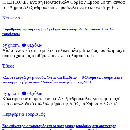
Η Ε.ΠΟ.Φ.Ε.-Ένωση Πολιτιστικών Φορέων Έβρου με την αιγίδα
του Δήμου Αλεξανδρούπολης προσκαλεί να το κοινό στην Έ...
Κοινωνία
Σαμοθράκη: άμεση επέμβαση 21χρονου ναυαγοσώστη έσωσε Ιταλίδα
τουρίστρια
by gnomi
0
Σχόλια
Αίσιο τέλος είχε η περιπέτεια ηλικιωμένης Ιταλίδας τουρίστριας, η
οποία έχασε τις αισθήσεις της ενώ κολυμπούσε σ...
Έβρος
«Δώστε λεφτά για μισθούς, Υγεία και Παιδεία» – Κάλεσμα των σωματείων
για συμμετοχή στο πανελλαδικό συλλαλητήριο της ΔΕΘ
by gnomi
0
Σχόλια
Κάλεσμα των σωματείων της Αλεξανδρούπολης για συμμετοχή
στο πανελλαδικό συλλαλητήριο της ΔΕΘ, το Σάββατο 5 Σεπτέ...
Περιφέρεια
Τουρισμός
Στο επίκεντρο ο τουρισμός και οι συνοριακές υποδομές στη συνάντηση