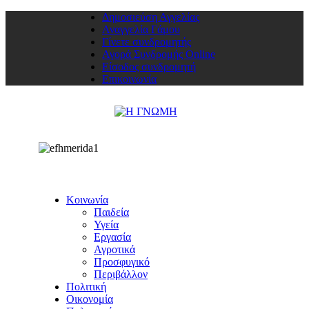
Δημοσιεύση Αγγελίας
Αναγγελία Γάμου
Γίνετε συνδρομητής
Αγορά Συνδρομής Online
Είσοδος συνδρομητή
Επικοινωνία
Κοινωνία
Παιδεία
Υγεία
Εργασία
Αγροτικά
Προσφυγικό
Περιβάλλον
Πολιτική
Οικονομία