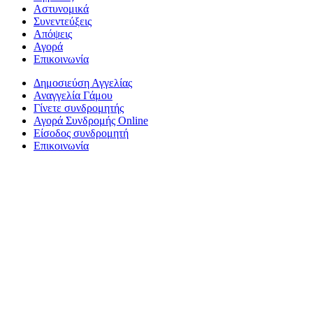
Αστυνομικά
Συνεντεύξεις
Απόψεις
Αγορά
Επικοινωνία
Δημοσιεύση Αγγελίας
Αναγγελία Γάμου
Γίνετε συνδρομητής
Αγορά Συνδρομής Online
Είσοδος συνδρομητή
Επικοινωνία