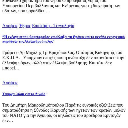
κοινωνικό χαρακτήρα του νερού Ο πρόσφατος νόμος του
Υπουργείου Περιβάλλοντος και Ενέργειας για τη διαχείριση των
υδάτων, που παραδίδει…
Απόψεις
Έβρος
Επιστήμη - Τεχνολογία
“Η ενέργεια που θα μπορούσε να αλλάξει τη Θράκη και το μεγάλο ενεργειακό
παράδοξο της Αλεξανδρούπολης”
Γράφει ο Δρ Μιχάλης Γρ.Βραχόπουλος, Ομότιμος Καθηγητής του
Ε.Κ.Π.Α. Υπάρχουν εποχές που η ανάπτυξη δεν σκοντάφτει στην
έλλειψη πόρων, αλλά στην έλλειψη βούλησης. Και τότε δεν
μπορεί…
Απόψεις
Υπάρχει λύση για το Αιγαίο;
Του Δημήτρη Μακροδημόπουλου Παρά τις ευνοϊκές εξελίξεις που
σηματοδότησε η Σύνοδος Κορυφής των ηγετών των κρατών μελών
του ΝΑΤΟ για την Άγκυρα, οι δηλώσεις του προέδρου Ερντογάν
δεν…