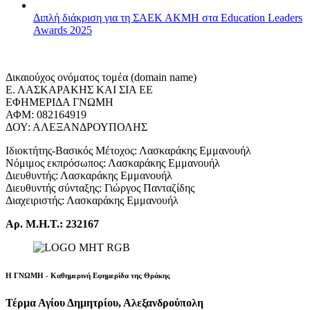
Διπλή διάκριση για τη ΣΑΕΚ ΑΚΜΗ στα Education Leaders
Awards 2025
Δικαιούχος ονόματος τομέα (domain name)
Ε. ΛΑΣΚΑΡΑΚΗΣ ΚΑΙ ΣΙΑ ΕΕ
ΕΦΗΜΕΡΙΔΑ ΓΝΩΜΗ
ΑΦΜ: 082164919
ΔΟΥ: ΑΛΕΞΑΝΔΡΟΥΠΟΛΗΣ
Ιδιοκτήτης-Βασικός Μέτοχος: Λασκαράκης Εμμανουήλ
Νόμιμος εκπρόσωπος: Λασκαράκης Εμμανουήλ
Διευθυντής: Λασκαράκης Εμμανουήλ
Διευθυντής σύνταξης: Γιώργος Πανταζίδης
Διαχειριστής: Λασκαράκης Εμμανουήλ
Αρ. Μ.Η.Τ.: 232167
Η ΓΝΩΜΗ - Καθημερινή Εφημερίδα της Θράκης
Τέρμα Αγίου Δημητρίου, Αλεξανδρούπολη