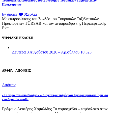
Τοψίδη με εκπροσώπους του Συνδέσμου Τουρκικών Ταξιδιωτικών
Πρακτορείων
by gnomi
0
Σχόλια
Με εκπροσώπους του Συνδέσμου Τουρκικών Ταξιδιωτικών
Πρακτορείων TÜRSAB και τον αντιπρόεδρο της Περιφερειακής
Εκπ...
ΨΗΦΙΑΚΗ ΕΚΔΟΣΗ
Δευτέρα 3 Αυγούστου 2026 – Αρ.φύλλου 10.323
ΑΡΘΡΑ – ΑΠΟΨΕΙΣ
Απόψεις
«Το νερό στο απόσπασμα» – Συγκεντρωτισμός και Εμπορευματοποίηση για
ένα δημόσιο αγαθό
Γράφει ο Λευτέρης Χαμαλίδης Το νομοσχέδιο – ταφόπλακα στον