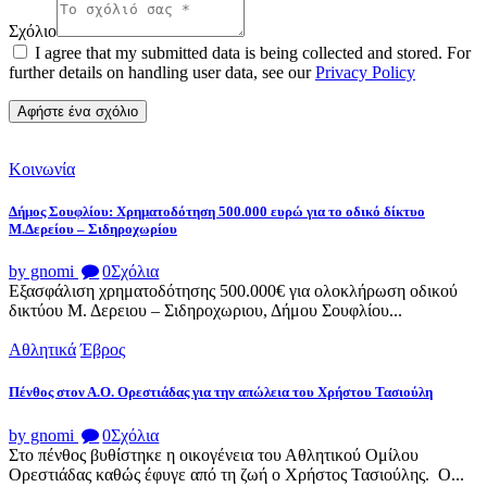
Σχόλιο
I agree that my submitted data is being collected and stored. For
further details on handling user data, see our
Privacy Policy
Κοινωνία
Δήμος Σουφλίου: Χρηματοδότηση 500.000 ευρώ για το οδικό δίκτυο
Μ.Δερείου – Σιδηροχωρίου
by gnomi
0
Σχόλια
Εξασφάλιση χρηματοδότησης 500.000€ για ολοκλήρωση οδικού
δικτύου Μ. Δερειου – Σιδηροχωριου, Δήμου Σουφλίου...
Αθλητικά
Έβρος
Πένθος στον Α.Ο. Ορεστιάδας για την απώλεια του Χρήστου Τασιούλη
by gnomi
0
Σχόλια
Στο πένθος βυθίστηκε η οικογένεια του Αθλητικού Ομίλου
Ορεστιάδας καθώς έφυγε από τη ζωή ο Χρήστος Τασιούλης. Ο...