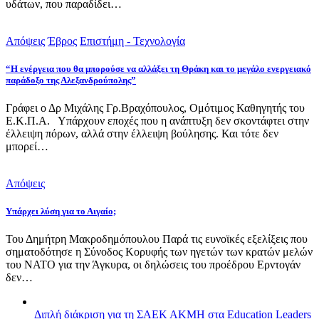
υδάτων, που παραδίδει…
Απόψεις
Έβρος
Επιστήμη - Τεχνολογία
“Η ενέργεια που θα μπορούσε να αλλάξει τη Θράκη και το μεγάλο ενεργειακό
παράδοξο της Αλεξανδρούπολης”
Γράφει ο Δρ Μιχάλης Γρ.Βραχόπουλος, Ομότιμος Καθηγητής του
Ε.Κ.Π.Α. Υπάρχουν εποχές που η ανάπτυξη δεν σκοντάφτει στην
έλλειψη πόρων, αλλά στην έλλειψη βούλησης. Και τότε δεν
μπορεί…
Απόψεις
Υπάρχει λύση για το Αιγαίο;
Του Δημήτρη Μακροδημόπουλου Παρά τις ευνοϊκές εξελίξεις που
σηματοδότησε η Σύνοδος Κορυφής των ηγετών των κρατών μελών
του ΝΑΤΟ για την Άγκυρα, οι δηλώσεις του προέδρου Ερντογάν
δεν…
Διπλή διάκριση για τη ΣΑΕΚ ΑΚΜΗ στα Education Leaders