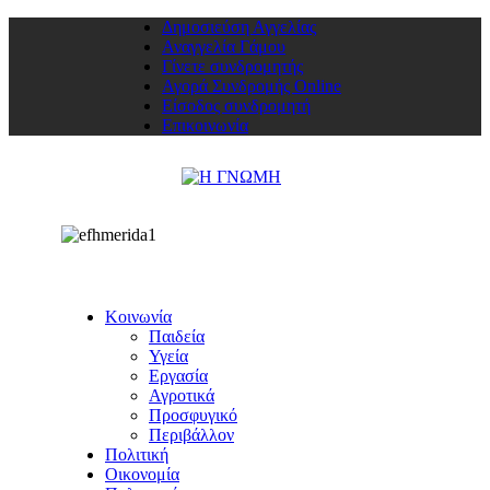
Δημοσιεύση Αγγελίας
Αναγγελία Γάμου
Γίνετε συνδρομητής
Αγορά Συνδρομής Online
Είσοδος συνδρομητή
Επικοινωνία
Κοινωνία
Παιδεία
Υγεία
Εργασία
Αγροτικά
Προσφυγικό
Περιβάλλον
Πολιτική
Οικονομία