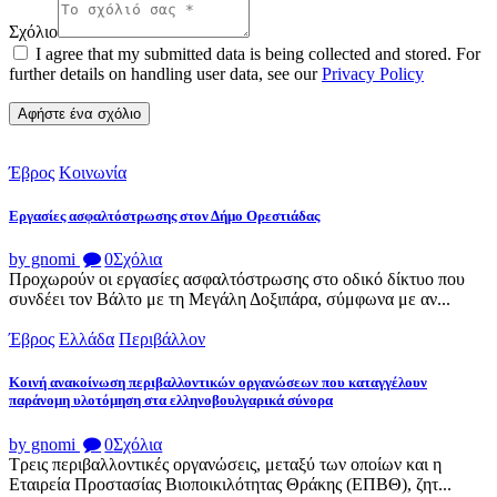
Σχόλιο
I agree that my submitted data is being collected and stored. For
further details on handling user data, see our
Privacy Policy
Έβρος
Κοινωνία
Εργασίες ασφαλτόστρωσης στον Δήμο Ορεστιάδας
by gnomi
0
Σχόλια
Προχωρούν οι εργασίες ασφαλτόστρωσης στο οδικό δίκτυο που
συνδέει τον Βάλτο με τη Μεγάλη Δοξιπάρα, σύμφωνα με αν...
Έβρος
Ελλάδα
Περιβάλλον
Κοινή ανακοίνωση περιβαλλοντικών οργανώσεων που καταγγέλουν
παράνομη υλοτόμηση στα ελληνοβουλγαρικά σύνορα
by gnomi
0
Σχόλια
Τρεις περιβαλλοντικές οργανώσεις, μεταξύ των οποίων και η
Εταιρεία Προστασίας Βιοποικιλότητας Θράκης (ΕΠΒΘ), ζητ...