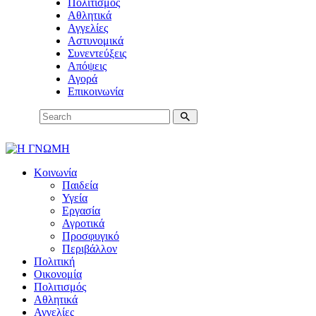
Πολιτισμός
Αθλητικά
Αγγελίες
Αστυνομικά
Συνεντεύξεις
Απόψεις
Αγορά
Επικοινωνία
Κοινωνία
Παιδεία
Υγεία
Εργασία
Αγροτικά
Προσφυγικό
Περιβάλλον
Πολιτική
Οικονομία
Πολιτισμός
Αθλητικά
Αγγελίες