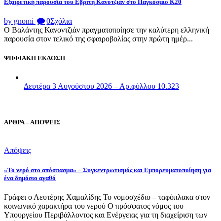
Εξαιρετική παρουσία του Εβρίτη Κανοτζιάν στο Παγκόσμιο Κ20
by gnomi
0
Σχόλια
Ο Βαλάντης Κανοντζιάν πραγματοποίησε την καλύτερη ελληνική
παρουσία στον τελικό της σφαιροβολίας στην πρώτη ημέρ...
ΨΗΦΙΑΚΗ ΕΚΔΟΣΗ
Δευτέρα 3 Αυγούστου 2026 – Αρ.φύλλου 10.323
ΑΡΘΡΑ – ΑΠΟΨΕΙΣ
Απόψεις
«Το νερό στο απόσπασμα» – Συγκεντρωτισμός και Εμπορευματοποίηση για
ένα δημόσιο αγαθό
Γράφει ο Λευτέρης Χαμαλίδης Το νομοσχέδιο – ταφόπλακα στον
κοινωνικό χαρακτήρα του νερού Ο πρόσφατος νόμος του
Υπουργείου Περιβάλλοντος και Ενέργειας για τη διαχείριση των