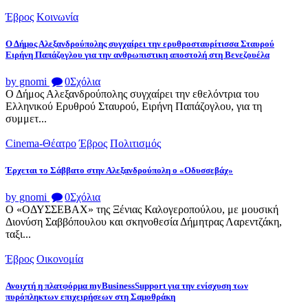
Έβρος
Κοινωνία
Ο Δήμος Αλεξανδρούπολης συγχαίρει την ερυθροσταυρίτισσα Σταυρού
Ειρήνη Παπάζογλου για την ανθρωπιστικη αποστολή στη Βενεζουέλα
by gnomi
0
Σχόλια
Ο Δήμος Αλεξανδρούπολης συγχαίρει την εθελόντρια του
Ελληνικού Ερυθρού Σταυρού, Ειρήνη Παπάζογλου, για τη
συμμετ...
Cinema-Θέατρο
Έβρος
Πολιτισμός
Έρχεται το Σάββατο στην Αλεξανδρούπολη ο «Οδυσσεβάχ»
by gnomi
0
Σχόλια
Ο «ΟΔΥΣΣΕΒΑΧ» της Ξένιας Καλογεροπούλου, με μουσική
Διονύση Σαββόπουλου και σκηνοθεσία Δήμητρας Λαρεντζάκη,
ταξι...
Έβρος
Οικονομία
Ανοιχτή η πλατφόρμα myBusinessSupport για την ενίσχυση των
πυρόπληκτων επιχειρήσεων στη Σαμοθράκη