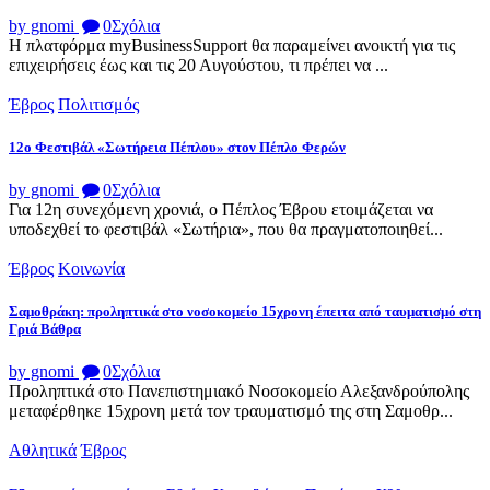
by gnomi
0
Σχόλια
Η πλατφόρμα myBusinessSupport θα παραμείνει ανοικτή για τις
επιχειρήσεις έως και τις 20 Αυγούστου, τι πρέπει να ...
Έβρος
Πολιτισμός
12ο Φεστιβάλ «Σωτήρεια Πέπλου» στον Πέπλο Φερών
by gnomi
0
Σχόλια
Για 12η συνεχόμενη χρονιά, ο Πέπλος Έβρου ετοιμάζεται να
υποδεχθεί το φεστιβάλ «Σωτήρια», που θα πραγματοποιηθεί...
Έβρος
Κοινωνία
Σαμοθράκη: προληπτικά στο νοσοκομείο 15χρονη έπειτα από ταυματισμό στη
Γριά Βάθρα
by gnomi
0
Σχόλια
Προληπτικά στο Πανεπιστημιακό Νοσοκομείο Αλεξανδρούπολης
μεταφέρθηκε 15χρονη μετά τον τραυματισμό της στη Σαμοθρ...
Αθλητικά
Έβρος