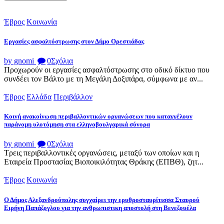
Έβρος
Κοινωνία
Εργασίες ασφαλτόστρωσης στον Δήμο Ορεστιάδας
by gnomi
0
Σχόλια
Προχωρούν οι εργασίες ασφαλτόστρωσης στο οδικό δίκτυο που
συνδέει τον Βάλτο με τη Μεγάλη Δοξιπάρα, σύμφωνα με αν...
Έβρος
Ελλάδα
Περιβάλλον
Κοινή ανακοίνωση περιβαλλοντικών οργανώσεων που καταγγέλουν
παράνομη υλοτόμηση στα ελληνοβουλγαρικά σύνορα
by gnomi
0
Σχόλια
Τρεις περιβαλλοντικές οργανώσεις, μεταξύ των οποίων και η
Εταιρεία Προστασίας Βιοποικιλότητας Θράκης (ΕΠΒΘ), ζητ...
Έβρος
Κοινωνία
Ο Δήμος Αλεξανδρούπολης συγχαίρει την ερυθροσταυρίτισσα Σταυρού
Ειρήνη Παπάζογλου για την ανθρωπιστικη αποστολή στη Βενεζουέλα