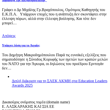
παράδοξο της Αλεξανδρούπολης”
Γράφει ο Δρ Μιχάλης Γρ.Βραχόπουλος, Ομότιμος Καθηγητής του
Ε.Κ.Π.Α. Υπάρχουν εποχές που η ανάπτυξη δεν σκοντάφτει στην
έλλειψη πόρων, αλλά στην έλλειψη βούλησης. Και τότε δεν
μπορεί…
Απόψεις
Υπάρχει λύση για το Αιγαίο;
Του Δημήτρη Μακροδημόπουλου Παρά τις ευνοϊκές εξελίξεις που
σηματοδότησε η Σύνοδος Κορυφής των ηγετών των κρατών μελών
του ΝΑΤΟ για την Άγκυρα, οι δηλώσεις του προέδρου Ερντογάν
δεν…
Διπλή διάκριση για τη ΣΑΕΚ ΑΚΜΗ στα Education Leaders
Awards 2025
Δικαιούχος ονόματος τομέα (domain name)
Ε. ΛΑΣΚΑΡΑΚΗΣ ΚΑΙ ΣΙΑ ΕΕ