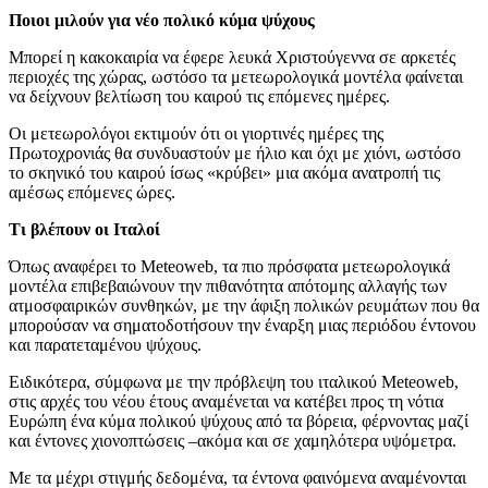
Ποιοι μιλούν για νέο πολικό κύμα ψύχους
Μπορεί η κακοκαιρία να έφερε λευκά Χριστούγεννα σε αρκετές
περιοχές της χώρας, ωστόσο τα μετεωρολογικά μοντέλα φαίνεται
να δείχνουν βελτίωση του καιρού τις επόμενες ημέρες.
Οι μετεωρολόγοι εκτιμούν ότι οι γιορτινές ημέρες της
Πρωτοχρονιάς θα συνδυαστούν με ήλιο και όχι με χιόνι, ωστόσο
το σκηνικό του καιρού ίσως «κρύβει» μια ακόμα ανατροπή τις
αμέσως επόμενες ώρες.
Τι βλέπουν οι Ιταλοί
Όπως αναφέρει το Meteoweb, τα πιο πρόσφατα μετεωρολογικά
μοντέλα επιβεβαιώνουν την πιθανότητα απότομης αλλαγής των
ατμοσφαιρικών συνθηκών, με την άφιξη πολικών ρευμάτων που θα
μπορούσαν να σηματοδοτήσουν την έναρξη μιας περιόδου έντονου
και παρατεταμένου ψύχους.
Ειδικότερα, σύμφωνα με την πρόβλεψη του ιταλικού Meteoweb,
στις αρχές του νέου έτους αναμένεται να κατέβει προς τη νότια
Ευρώπη ένα κύμα πολικού ψύχους από τα βόρεια, φέρνοντας μαζί
και έντονες χιονοπτώσεις –ακόμα και σε χαμηλότερα υψόμετρα.
Με τα μέχρι στιγμής δεδομένα, τα έντονα φαινόμενα αναμένονται