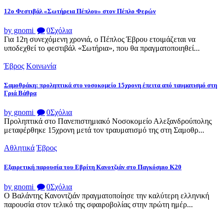
12ο Φεστιβάλ «Σωτήρεια Πέπλου» στον Πέπλο Φερών
by gnomi
0
Σχόλια
Για 12η συνεχόμενη χρονιά, ο Πέπλος Έβρου ετοιμάζεται να
υποδεχθεί το φεστιβάλ «Σωτήρια», που θα πραγματοποιηθεί...
Έβρος
Κοινωνία
Σαμοθράκη: προληπτικά στο νοσοκομείο 15χρονη έπειτα από ταυματισμό στη
Γριά Βάθρα
by gnomi
0
Σχόλια
Προληπτικά στο Πανεπιστημιακό Νοσοκομείο Αλεξανδρούπολης
μεταφέρθηκε 15χρονη μετά τον τραυματισμό της στη Σαμοθρ...
Αθλητικά
Έβρος
Εξαιρετική παρουσία του Εβρίτη Κανοτζιάν στο Παγκόσμιο Κ20
by gnomi
0
Σχόλια
Ο Βαλάντης Κανοντζιάν πραγματοποίησε την καλύτερη ελληνική
παρουσία στον τελικό της σφαιροβολίας στην πρώτη ημέρ...