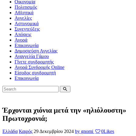
Οικονομία
Πολιτισμός
Αθλητικά
Αγγελίες
Αστυνομικά
Συνεντεύξεις
Απόψεις
Αγορά
Επικοινωνία
Δημοσιεύση Αγγελίας
Αναγγελία Γάμου
Γίνετε συνδρομητής
Αγορά Συνδρομής Online
Είσοδος συνδρομητή
Επικοινωνία
Έρχονται χιόνια μετά την «ηλιόλουστη»
Πρωτοχρονιά;
Ελλάδα
Καιρός
29 Δεκεμβρίου 2024
by gnomi
0
Likes