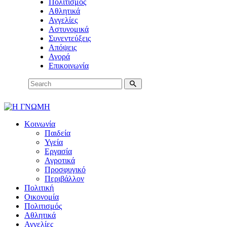
Πολιτισμός
Αθλητικά
Αγγελίες
Αστυνομικά
Συνεντεύξεις
Απόψεις
Αγορά
Επικοινωνία
Κοινωνία
Παιδεία
Υγεία
Εργασία
Αγροτικά
Προσφυγικό
Περιβάλλον
Πολιτική
Οικονομία
Πολιτισμός
Αθλητικά
Αγγελίες