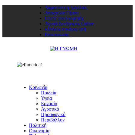
Δημοσιεύση Αγγελίας
Αναγγελία Γάμου
Γίνετε συνδρομητής
Αγορά Συνδρομής Online
Είσοδος συνδρομητή
Επικοινωνία
Κοινωνία
Παιδεία
Υγεία
Εργασία
Αγροτικά
Προσφυγικό
Περιβάλλον
Πολιτική
Οικονομία