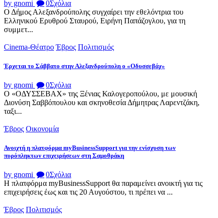
by gnomi
0
Σχόλια
Ο Δήμος Αλεξανδρούπολης συγχαίρει την εθελόντρια του
Ελληνικού Ερυθρού Σταυρού, Ειρήνη Παπάζογλου, για τη
συμμετ...
Cinema-Θέατρο
Έβρος
Πολιτισμός
Έρχεται το Σάββατο στην Αλεξανδρούπολη ο «Οδυσσεβάχ»
by gnomi
0
Σχόλια
Ο «ΟΔΥΣΣΕΒΑΧ» της Ξένιας Καλογεροπούλου, με μουσική
Διονύση Σαββόπουλου και σκηνοθεσία Δήμητρας Λαρεντζάκη,
ταξι...
Έβρος
Οικονομία
Ανοιχτή η πλατφόρμα myBusinessSupport για την ενίσχυση των
πυρόπληκτων επιχειρήσεων στη Σαμοθράκη
by gnomi
0
Σχόλια
Η πλατφόρμα myBusinessSupport θα παραμείνει ανοικτή για τις
επιχειρήσεις έως και τις 20 Αυγούστου, τι πρέπει να ...
Έβρος
Πολιτισμός