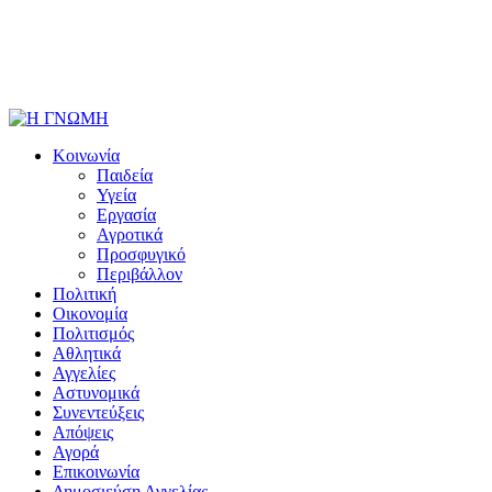
Κοινωνία
Παιδεία
Υγεία
Εργασία
Αγροτικά
Προσφυγικό
Περιβάλλον
Πολιτική
Οικονομία
Πολιτισμός
Αθλητικά
Αγγελίες
Αστυνομικά
Συνεντεύξεις
Απόψεις
Αγορά
Επικοινωνία
Δημοσιεύση Αγγελίας