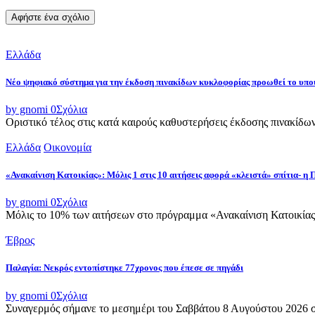
Ελλάδα
Νέο ψηφιακό σύστημα για την έκδοση πινακίδων κυκλοφορίας προωθεί το υ
by gnomi
0
Σχόλια
Οριστικό τέλος στις κατά καιρούς καθυστερήσεις έκδοσης πινακίδω
Ελλάδα
Οικονομία
«Ανακαίνιση Κατοικίας»: Μόλις 1 στις 10 αιτήσεις αφορά «κλειστά» σπίτια- η
by gnomi
0
Σχόλια
Μόλις το 10% των αιτήσεων στο πρόγραμμα «Ανακαίνιση Κατοικίας»
Έβρος
Παλαγία: Νεκρός εντοπίστηκε 77χρονος που έπεσε σε πηγάδι
by gnomi
0
Σχόλια
Συναγερμός σήμανε το μεσημέρι του Σαββάτου 8 Αυγούστου 2026 στ