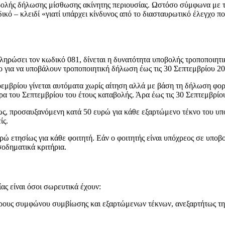
βολής δήλωσης μίσθωσης ακίνητης περιουσίας. Ωστόσο σύμφωνα με τ
δικό – κλειδί «γιατί υπάρχει κίνδυνος από το διασταυρωτικό έλεγχο 
ληρώσει τον κωδικό 081, δίνεται η δυνατότητα υποβολής τροποποιητικ
ο για να υποβάλουν τροποποιητική δήλωση έως τις 30 Σεπτεμβρίου 20
Νοεμβρίου γίνεται αυτόματα χωρίς αίτηση αλλά με βάση τη δήλωση φ
ρα του Σεπτεμβρίου του έτους καταβολής. Άρα έως τις 30 Σεπτεμβρίο
ίως, προσαυξανόμενη κατά 50 ευρώ για κάθε εξαρτώμενο τέκνο του υπ
ίς.
ευρώ ετησίως για κάθε φοιτητή. Εάν ο φοιτητής είναι υπόχρεος σε υπο
σοδηματικά κριτήρια.
ίας είναι όσοι σωρευτικά έχουν:
μέρους συμφώνου συμβίωσης και εξαρτώμενων τέκνων, ανεξαρτήτως τ