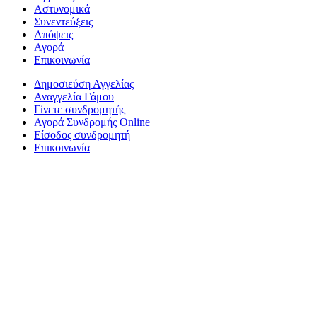
Αστυνομικά
Συνεντεύξεις
Απόψεις
Αγορά
Επικοινωνία
Δημοσιεύση Αγγελίας
Αναγγελία Γάμου
Γίνετε συνδρομητής
Αγορά Συνδρομής Online
Είσοδος συνδρομητή
Επικοινωνία