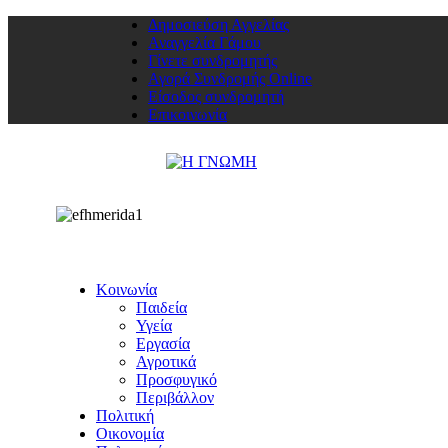
Δημοσιεύση Αγγελίας
Αναγγελία Γάμου
Γίνετε συνδρομητής
Αγορά Συνδρομής Online
Είσοδος συνδρομητή
Επικοινωνία
Κοινωνία
Παιδεία
Υγεία
Εργασία
Αγροτικά
Προσφυγικό
Περιβάλλον
Πολιτική
Οικονομία