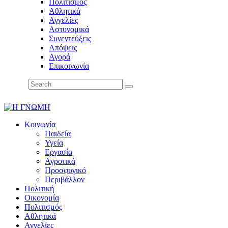
Πολιτισμός
Αθλητικά
Αγγελίες
Αστυνομικά
Συνεντεύξεις
Απόψεις
Αγορά
Επικοινωνία
Κοινωνία
Παιδεία
Υγεία
Εργασία
Αγροτικά
Προσφυγικό
Περιβάλλον
Πολιτική
Οικονομία
Πολιτισμός
Αθλητικά
Αγγελίες