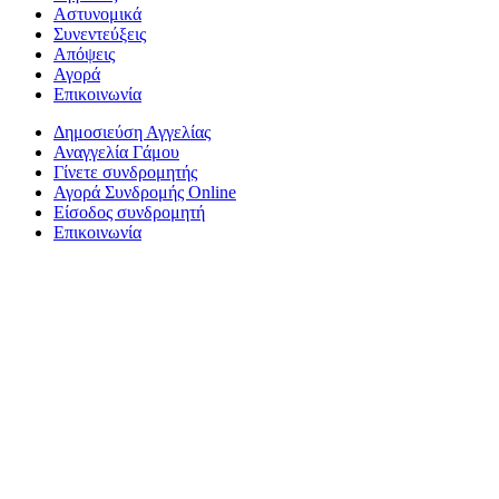
Αστυνομικά
Συνεντεύξεις
Απόψεις
Αγορά
Επικοινωνία
Δημοσιεύση Αγγελίας
Αναγγελία Γάμου
Γίνετε συνδρομητής
Αγορά Συνδρομής Online
Είσοδος συνδρομητή
Επικοινωνία