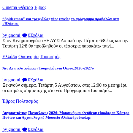
Cinema-Θέατρο
Έβρος
“Spiderman” και τρεις άλλες νέες ταινίες το πρόγραμμα προβολών στα
«Ηλύσια»
by gnomi
0
Σχόλια
Στον Κινηματογράφο «ΗΛΥΣΙΑ» από την Πέμπτη 6/8 έως και την
Τετάρτη 12/8 θα προβληθούν οι τέσσερις παρακάτω ταινί...
Ελλάδα
Οικονομία
Τουρισμός
Άνοιξε η πλατφόρμα «Τουρισμός για Όλους 2026-2027»
by gnomi
0
Σχόλια
Ξεκινούν σήμερα, Τετάρτη 5 Αυγούστου, στις 12:00 το μεσημέρι,
οι αιτήσεις συμμετοχής στο νέο Πρόγραμμα «Τουρισμό...
Έβρος
Πολιτισμός
Αυγουστιάτικη Πανσέληνος 2026: Μουσική και ελεύθερη είσοδος σε Κάστρο
Πυθίου και Αρχαιολογικό Μουσείο Αλεξανδρούπολης
by gnomi
0
Σχόλια