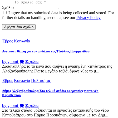
Σχόλιο
I agree that my submitted data is being collected and stored. For
further details on handling user data, see our
Privacy Policy
Έβρος
Κοινωνία
Ανείπωτη θλίψη για την απώλεια της Τζούλιας Γραμμενίδου
by gnomi
0
Σχόλια
Δυσαναπλήρωτο το κενό που αφήνει η αγαπημένη κτηνίατρος της
Αλεξανδρούπολης Για το μεγάλο ταξίδι έφυγε χθες το μ...
Έβρος
Κοινωνία
Πολιτισμός
Δήμος Αλεξανδρούπολης: Στο τελικό στάδιο οι εργασίες για το νέο
Κηποθέατρο
by gnomi
0
Σχόλια
Στο τελικό στάδιο βρίσκονται οι εργασίες κατασκευής του νέου
Κηποθεάτρου στο Πάρκο Προσκόπων, σύμφωνα με τον Δήμ...