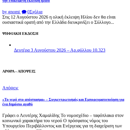
την επικείμενη έκλειψη ηλίου
by gnomi
0
Σχόλια
Στις 12 Αυγούστου 2026 η ολική έκλειψη Ηλίου δεν θα είναι
ουσιαστικά ορατή από την Ελλάδα διευκρινίζει ο Σύλλογο...
ΨΗΦΙΑΚΗ ΕΚΔΟΣΗ
Δευτέρα 3 Αυγούστου 2026 – Αρ.φύλλου 10.323
ΑΡΘΡΑ – ΑΠΟΨΕΙΣ
Απόψεις
«Το νερό στο απόσπασμα» – Συγκεντρωτισμός και Εμπορευματοποίηση για
ένα δημόσιο αγαθό
Γράφει ο Λευτέρης Χαμαλίδης Το νομοσχέδιο – ταφόπλακα στον
κοινωνικό χαρακτήρα του νερού Ο πρόσφατος νόμος του
Υπουργείου Περιβάλλοντος και Ενέργειας για τη διαχείριση των