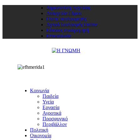
Δημοσιεύση Αγγελίας
Αναγγελία Γάμου
Γίνετε συνδρομητής
Αγορά Συνδρομής Online
Είσοδος συνδρομητή
Επικοινωνία
Κοινωνία
Παιδεία
Υγεία
Εργασία
Αγροτικά
Προσφυγικό
Περιβάλλον
Πολιτική
Οικονομία