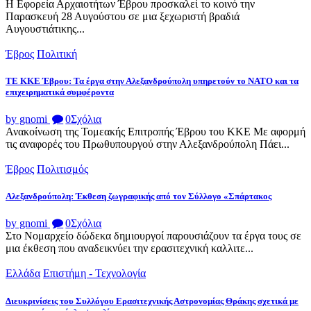
Η Εφορεία Αρχαιοτήτων Έβρου προσκαλεί το κοινό την
Παρασκευή 28 Αυγούστου σε μια ξεχωριστή βραδιά
Αυγουστιάτικης...
Έβρος
Πολιτική
ΤΕ ΚΚΕ Έβρου: Τα έργα στην Αλεξανδρούπολη υπηρετούν το ΝΑΤΟ και τα
επιχειρηματικά συμφέροντα
by gnomi
0
Σχόλια
Ανακοίνωση της Τομεακής Επιτροπής Έβρου του ΚΚΕ Με αφορμή
τις αναφορές του Πρωθυπουργού στην Αλεξανδρούπολη Πάει...
Έβρος
Πολιτισμός
Αλεξανδρούπολη: Έκθεση ζωγραφικής από τον Σύλλογο «Σπάρτακος
by gnomi
0
Σχόλια
Στο Νομαρχείο δώδεκα δημιουργοί παρουσιάζουν τα έργα τους σε
μια έκθεση που αναδεικνύει την ερασιτεχνική καλλιτε...
Ελλάδα
Επιστήμη - Τεχνολογία
Διευκρινίσεις του Συλλόγου Ερασιτεχνικής Αστρονομίας Θράκης σχετικά με