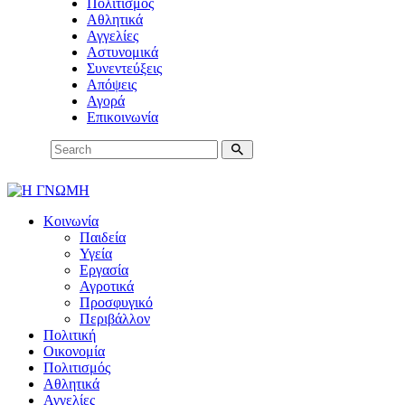
Πολιτισμός
Αθλητικά
Αγγελίες
Αστυνομικά
Συνεντεύξεις
Απόψεις
Αγορά
Επικοινωνία
Κοινωνία
Παιδεία
Υγεία
Εργασία
Αγροτικά
Προσφυγικό
Περιβάλλον
Πολιτική
Οικονομία
Πολιτισμός
Αθλητικά
Αγγελίες