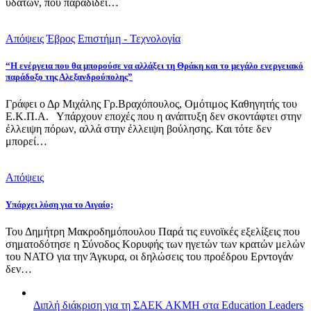
υδάτων, που παραδίδει…
Απόψεις
Έβρος
Επιστήμη - Τεχνολογία
“Η ενέργεια που θα μπορούσε να αλλάξει τη Θράκη και το μεγάλο ενεργειακό
παράδοξο της Αλεξανδρούπολης”
Γράφει ο Δρ Μιχάλης Γρ.Βραχόπουλος, Ομότιμος Καθηγητής του
Ε.Κ.Π.Α. Υπάρχουν εποχές που η ανάπτυξη δεν σκοντάφτει στην
έλλειψη πόρων, αλλά στην έλλειψη βούλησης. Και τότε δεν
μπορεί…
Απόψεις
Υπάρχει λύση για το Αιγαίο;
Του Δημήτρη Μακροδημόπουλου Παρά τις ευνοϊκές εξελίξεις που
σηματοδότησε η Σύνοδος Κορυφής των ηγετών των κρατών μελών
του ΝΑΤΟ για την Άγκυρα, οι δηλώσεις του προέδρου Ερντογάν
δεν…
Διπλή διάκριση για τη ΣΑΕΚ ΑΚΜΗ στα Education Leaders